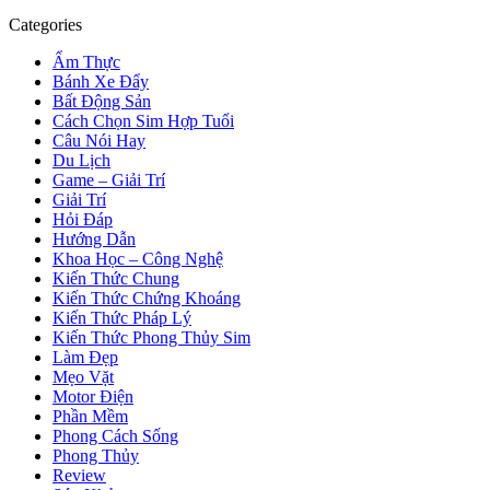
Categories
Ẩm Thực
Bánh Xe Đẩy
Bất Động Sản
Cách Chọn Sim Hợp Tuổi
Câu Nói Hay
Du Lịch
Game – Giải Trí
Giải Trí
Hỏi Đáp
Hướng Dẫn
Khoa Học – Công Nghệ
Kiến Thức Chung
Kiến Thức Chứng Khoáng
Kiến Thức Pháp Lý
Kiến Thức Phong Thủy Sim
Làm Đẹp
Mẹo Vặt
Motor Điện
Phần Mềm
Phong Cách Sống
Phong Thủy
Review