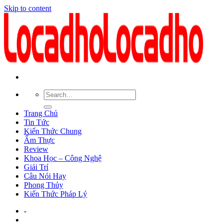
Skip to content
Trang Chủ
Tin Tức
Kiến Thức Chung
Ẩm Thực
Review
Khoa Học – Công Nghệ
Giải Trí
Câu Nói Hay
Phong Thủy
Kiến Thức Pháp Lý
-