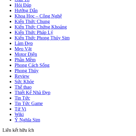
Hỏi Đáp
Hướng Dẫn
Khoa Học – Công Nghệ
Kiến Thức Chung
Kiến Thức Chứng Khoáng
Kiến Thức Pháp Lý
Kiến Thức Phong Thủy Sim
Làm Đẹp
Mẹo Vặt
Motor Điện
Phần Mềm
Phong Cách Sống
Phong Thủy
Review
Sức Khỏe
Thể thao
Thiết Kế Nhà Đẹp
Tin Tức
Tin Tức Game
Tử Vi
Wiki
Ý Nghĩa Sim
Liên kết hữu ích