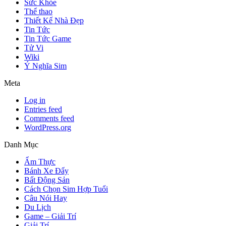
Sức Khỏe
Thể thao
Thiết Kế Nhà Đẹp
Tin Tức
Tin Tức Game
Tử Vi
Wiki
Ý Nghĩa Sim
Meta
Log in
Entries feed
Comments feed
WordPress.org
Danh Mục
Ẩm Thực
Bánh Xe Đẩy
Bất Động Sản
Cách Chọn Sim Hợp Tuổi
Câu Nói Hay
Du Lịch
Game – Giải Trí
Giải Trí