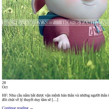
28
Oct
HF: Nhu cầu nắm bắt được vận mệnh bản thân và những người thân tron
đôi chút về lý thuyết duy tâm sẽ […]
Continue reading
→