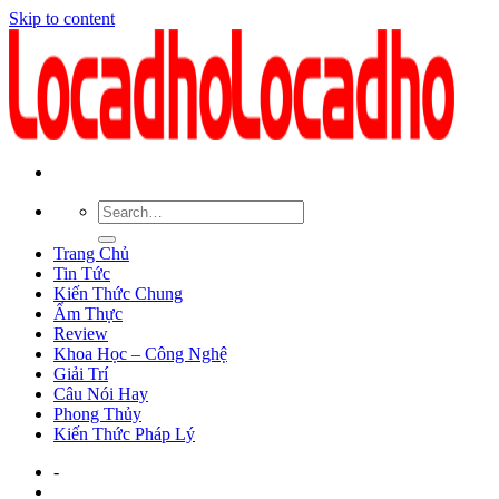
Skip to content
Trang Chủ
Tin Tức
Kiến Thức Chung
Ẩm Thực
Review
Khoa Học – Công Nghệ
Giải Trí
Câu Nói Hay
Phong Thủy
Kiến Thức Pháp Lý
-