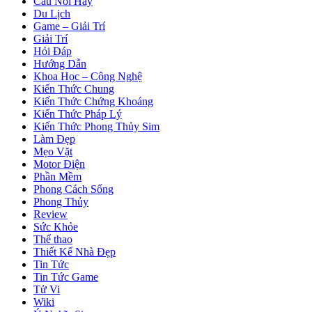
Câu Nói Hay
Du Lịch
Game – Giải Trí
Giải Trí
Hỏi Đáp
Hướng Dẫn
Khoa Học – Công Nghệ
Kiến Thức Chung
Kiến Thức Chứng Khoáng
Kiến Thức Pháp Lý
Kiến Thức Phong Thủy Sim
Làm Đẹp
Mẹo Vặt
Motor Điện
Phần Mềm
Phong Cách Sống
Phong Thủy
Review
Sức Khỏe
Thể thao
Thiết Kế Nhà Đẹp
Tin Tức
Tin Tức Game
Tử Vi
Wiki