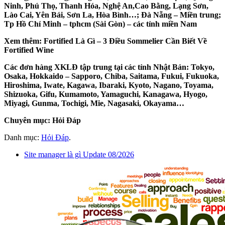
Ninh, Phú Thọ, Thanh Hóa, Nghệ An,Cao Bằng, Lạng Sơn,
Lào Cai, Yên Bái, Sơn La, Hòa Bình…; Đà Nẵng – Miền trung;
Tp Hồ Chí Minh – tphcm (Sài Gòn) – các tỉnh miền Nam
Xem thêm: Fortified Là Gì – 3 Điều Sommelier Cần Biết Về
Fortified Wine
Các
đơn hàng XKLĐ
tập trung tại các tỉnh Nhật Bản: Tokyo,
Osaka, Hokkaido – Sapporo, Chiba, Saitama, Fukui, Fukuoka,
Hiroshima, Iwate, Kagawa, Ibaraki, Kyoto, Nagano, Toyama,
Shizuoka, Gifu, Kumamoto, Yamaguchi, Kanagawa, Hyogo,
Miyagi, Gunma, Tochigi, Mie, Nagasaki, Okayama…
Chuyên mục: Hỏi Đáp
Danh mục:
Hỏi Đáp
.
Site manager là gì Update 08/2026