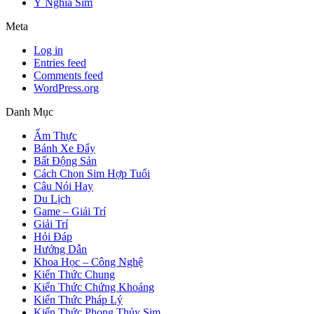
Ý Nghĩa Sim
Meta
Log in
Entries feed
Comments feed
WordPress.org
Danh Mục
Ẩm Thực
Bánh Xe Đẩy
Bất Động Sản
Cách Chọn Sim Hợp Tuổi
Câu Nói Hay
Du Lịch
Game – Giải Trí
Giải Trí
Hỏi Đáp
Hướng Dẫn
Khoa Học – Công Nghệ
Kiến Thức Chung
Kiến Thức Chứng Khoáng
Kiến Thức Pháp Lý
Kiến Thức Phong Thủy Sim