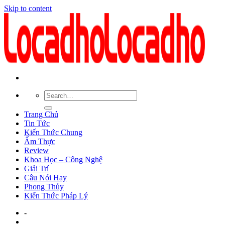
Skip to content
Trang Chủ
Tin Tức
Kiến Thức Chung
Ẩm Thực
Review
Khoa Học – Công Nghệ
Giải Trí
Câu Nói Hay
Phong Thủy
Kiến Thức Pháp Lý
-