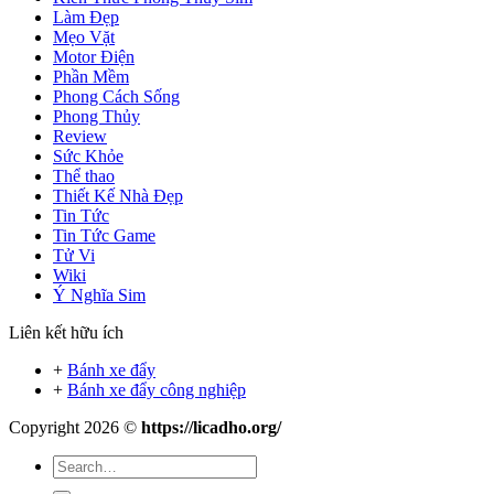
Làm Đẹp
Mẹo Vặt
Motor Điện
Phần Mềm
Phong Cách Sống
Phong Thủy
Review
Sức Khỏe
Thể thao
Thiết Kế Nhà Đẹp
Tin Tức
Tin Tức Game
Tử Vi
Wiki
Ý Nghĩa Sim
Liên kết hữu ích
+
Bánh xe đẩy
+
Bánh xe đẩy công nghiệp
Copyright 2026 ©
https://licadho.org/