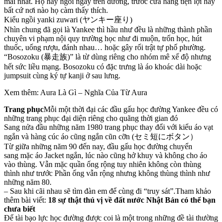
mái nhất. Họ hay ngồi ngay trên đường, trước cửa hàng tiện lợi hay
bất cứ nơi nào họ càm thấy thích.
Kiểu ngồi yanki zuwari (ヤンキー座り)
Nhìn chung đã gọi là Yankee thì hầu như đều là những thành phần
chuyên vi phạm nội quy trường học như đi muộn, trốn học, hút
thuốc, uống rượu, đánh nhau… hoặc gây rối trật tự phố phường.
“Bosozoku (暴走族)” là từ dùng riêng cho nhóm mê xế độ nhưng
hết sức liều mạng. Bosozoku có đặc trưng là áo khoác dài hoặc
jumpsuit cùng ký tự kanji ở sau lưng.
Xem thêm: Aura Là Gì – Nghĩa Của Từ Aura
Trang phục
Mỗi một thời đại các đầu gấu học đường Yankee đều có
những trang phục đại diện riêng cho quãng thời gian đó
Sang nửa đầu những năm 1980 trang phục thay đổi với kiểu áo vạt
ngắn và hàng cúc áo cũng ngắn cũn cỡn (セミ短にボタン）
Từ giữa những năm 90 đến nay, đầu gấu học đường chuyển
sang mặc áo Jacket ngắn, lúc nào cũng hở khuy và không cho áo
vào thùng. Vẫn mặc quần ống rộng tuy nhiên không còn thùng
thình như trước Phần ống vẫn rộng nhưng không thùng thình như
những năm 80.
– Sau khi cãi nhau sẽ tìm đàn em để cùng đi “truy sát”.Tham khảo
thêm bài viết:
18 sự thật thú vị về đất nước Nhật Bản có thể bạn
chưa biết
Để tài bạo lực học đường được coi là một trong những đề tài thường