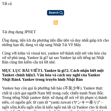
Tất cả
Tải ứng dụng JPNET
Ứng dụng, tiện ích đa phương tiện đầu tiên và duy nhất giúp ích cho
những bạn đã, đang và sắp sang Nhật Tải Về Máy
Cùng với lolita và visual kei, yankee trở thành một nét văn hóa của
xứ sở phù tang. Yankee là gì? tại sao Yankee lại nổi tiếng tại Nhật
Bản cùng tìm kiếm câu trả lời nhé.
MỤC LỤC BÀI VIẾT
1. Yankee là gì?2. Cách nhận biết một
Yankee chính hiệu3. Văn hóa và cách suy nghĩ của Yankee
Nhật Bản4. Yankee trong truyền hình Nhật Bản
Yankee hay còn gọi là phường bất hảo (不良少年). Yankee thực
chất là cách gọi người Nam Mỹ trong cuộc chiến tranh Nam Bắc.
Trong tiếng Nhật yankee được sử dụng để nói về tội phạm vị thành
niên, có nguồn gốc từ cụm từ “yanki zuwari (ヤンキー座り)” –
ngồi xổm.Kiểu ngồi xổm là kiểu ngồi mà tất cả Yankee cho là thoải