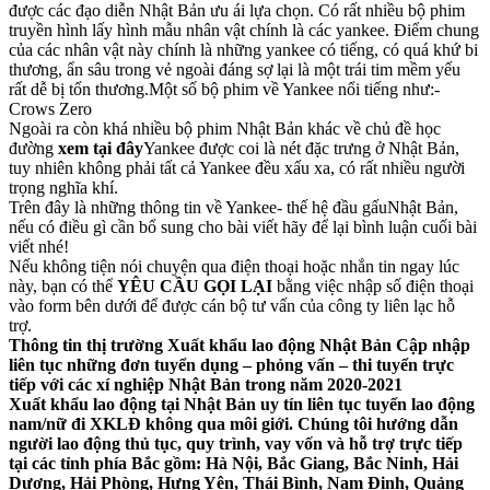
được các đạo diễn Nhật Bản ưu ái lựa chọn. Có rất nhiều bộ phim
truyền hình lấy hình mẫu nhân vật chính là các yankee. Điểm chung
của các nhân vật này chính là những yankee có tiếng, có quá khứ bi
thương, ẩn sâu trong vẻ ngoài đáng sợ lại là một trái tim mềm yếu
rất dễ bị tổn thương.Một số bộ phim về Yankee nổi tiếng như:-
Crows Zero
Ngoài ra còn khá nhiều bộ phim Nhật Bản khác về chủ đề học
đường
xem tại đây
Yankee được coi là nét đặc trưng ở Nhật Bản,
tuy nhiên không phải tất cả Yankee đều xấu xa, có rất nhiều người
trọng nghĩa khí.
Trên đây là những thông tin về Yankee- thế hệ đầu gấuNhật Bản,
nếu có điều gì cần bổ sung cho bài viết hãy để lại bình luận cuối bài
viết nhé!
Nếu không tiện nói chuyện qua điện thoại hoặc nhắn tin ngay lúc
này, bạn có thể
YÊU CẦU GỌI LẠI
bằng việc nhập số điện thoại
vào form bên dưới để được cán bộ tư vấn của công ty liên lạc hỗ
trợ.
Thông tin thị trường
Xuất khẩu lao động Nhật Bản
Cập nhập
liên tục những đơn tuyển dụng – phỏng vấn – thi tuyển trực
tiếp với các xí nghiệp Nhật Bản trong năm 2020-2021
Xuất khẩu lao động tại Nhật Bản
uy tín liên tục
tuyển lao động
nam/nữ đi XKLĐ không qua môi giới. Chúng tôi hướng dẫn
người lao động
thủ tục
, quy trình,
vay vốn
và hỗ trợ trực tiếp
tại các tỉnh phía Bắc gồm: Hà Nội, Bắc Giang, Bắc Ninh, Hải
Dương, Hải Phòng, Hưng Yên, Thái Bình, Nam Định, Quảng