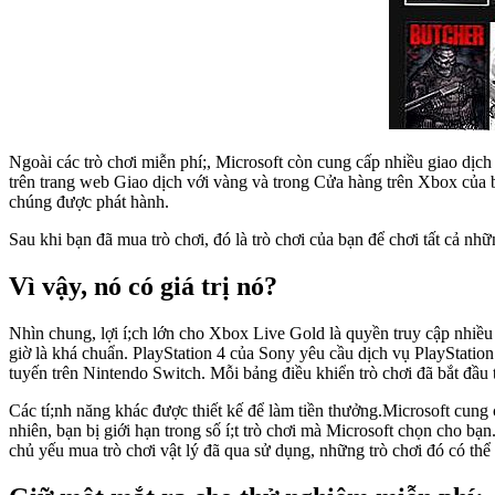
Ngoài các trò chơi miễn phí;, Microsoft còn cung cấp nhiều giao dịc
trên trang web Giao dịch với vàng và trong Cửa hàng trên Xbox của bạ
chúng được phát hành.
Sau khi bạn đã mua trò chơi, đó là trò chơi của bạn để chơi tất cả nhữ
Vì vậy, nó có giá trị nó?
Nhìn chung, lợi í;ch lớn cho Xbox Live Gold là quyền truy cập nhiề
giờ là khá chuẩn. PlayStation 4 của Sony yêu cầu dịch vụ PlayStation
tuyến trên Nintendo Switch. Mỗi bảng điều khiển trò chơi đã bắt đầu t
Các tí;nh năng khác được thiết kế để làm tiền thưởng.Microsoft cung 
nhiên, bạn bị giới hạn trong số í;t trò chơi mà Microsoft chọn cho b
chủ yếu mua trò chơi vật lý đã qua sử dụng, những trò chơi đó có thể