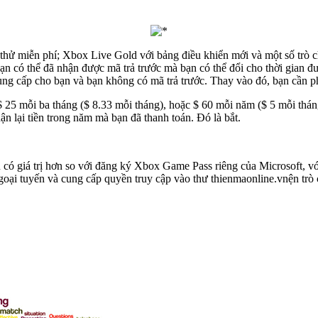
 thử miễn phí; Xbox Live Gold với bảng điều khiển mới và một số trò c
n có thể đã nhận được mã trả trước mà bạn có thể đổi cho thời gian đ
ng cấp cho bạn và bạn không có mã trả trước. Thay vào đó, bạn cần ph
25 mỗi ba tháng ($ 8.33 mỗi tháng), hoặc $ 60 mỗi năm ($ 5 mỗi tháng
n lại tiền trong năm mà bạn đã thanh toán. Đó là bắt.
ó giá trị hơn so với đăng ký Xbox Game Pass riêng của Microsoft, với
ngoại tuyến và cung cấp quyền truy cập vào thư thienmaonline.vnện trò