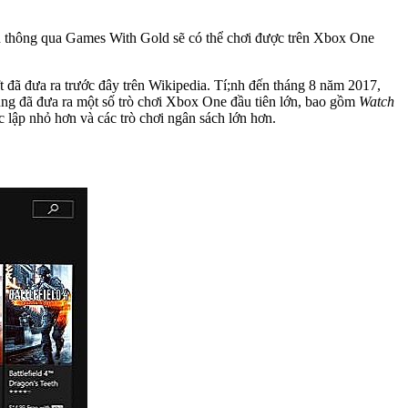
h thông qua Games With Gold sẽ có thể chơi được trên Xbox One
t đã đưa ra trước đây trên Wikipedia. Tí;nh đến tháng 8 năm 2017,
ũng đã đưa ra một số trò chơi Xbox One đầu tiên lớn, bao gồm
Watch
 lập nhỏ hơn và các trò chơi ngân sách lớn hơn.