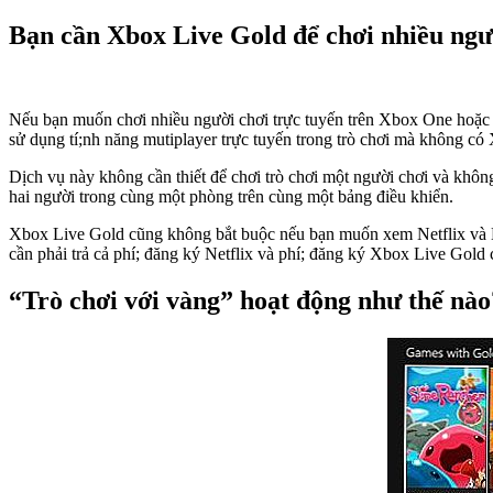
Bạn cần Xbox Live Gold để chơi nhiều ngư
Nếu bạn muốn chơi nhiều người chơi trực tuyến trên Xbox One hoặc 
sử dụng tí;nh năng mutiplayer trực tuyến trong trò chơi mà không có
Dịch vụ này không cần thiết để chơi trò chơi một người chơi và không 
hai người trong cùng một phòng trên cùng một bảng điều khiển.
Xbox Live Gold cũng không bắt buộc nếu bạn muốn xem Netflix và H
cần phải trả cả phí; đăng ký Netflix và phí; đăng ký Xbox Live Gold
“Trò chơi với vàng” hoạt động như thế nào