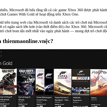
hiên, Microsoft đã hứa rằng tất cả các game Xbox 360 được phát hàn
rò chơi Games With Gold sẽ hoạt động trên Xbox One.
ld trên trang web của Microsoft và danh sách các trò chơi mà Microsof
hơi có ngân sách lớn hơn (vào thời điểm đó) cho Xbox 360. Microsoft c
trò chơi bom tấn mới nhất vào ngày phát hành — mong đợi trò chơi độc
m thienmaonline.vnệc?