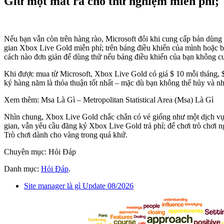
Giữ một mắt ra cho thử nghiệm miễn phí;
Nếu bạn vẫn còn trên hàng rào, Microsoft đôi khi cung cấp bản dùng
gian Xbox Live Gold miễn phí; trên bảng điều khiển của mình hoặc bạ
cách nào đơn giản để dùng thử nếu bảng điều khiển của bạn không cu
Khi được mua từ Microsoft, Xbox Live Gold có giá $ 10 mỗi tháng, $ 
ký hàng năm là thỏa thuận tốt nhất – mặc dù bạn không thể hủy và nhậ
Xem thêm: Msa Là Gì – Metropolitan Statistical Area (Msa) Là Gì
Nhìn chung, Xbox Live Gold chắc chắn có vẻ giống như một dịch vụ c
gian, vẫn yêu cầu đăng ký Xbox Live Gold trả phí; để chơi trò chơi 
Trò chơi dành cho vàng trong quá khứ.
Chuyên mục: Hỏi Đáp
Danh mục:
Hỏi Đáp
.
Site manager là gì Update 08/2026