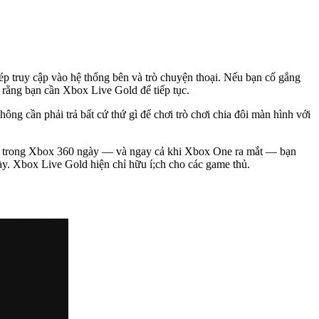
 truy cập vào hệ thống bên và trò chuyện thoại. Nếu bạn cố gắng
 rằng bạn cần Xbox Live Gold để tiếp tục.
hông cần phải trả bất cứ thứ gì để chơi trò chơi chia đôi màn hình với
ụ, trong Xbox 360 ngày — và ngay cả khi Xbox One ra mắt — bạn
ày. Xbox Live Gold hiện chỉ hữu í;ch cho các game thủ.