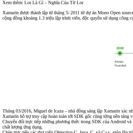
Xem thêm: Lor Là Gì – Nghĩa Của Từ Lor
Xamarin được thành lập từ tháng 5/ 2011 từ dự án Mono Open source 
cộng đồng khoảng 1.3 triệu lập trình viên, độc quyền sử dụng công 
Tháng 03/2016, Miguel de Icaza – nhà đồng sáng lập Xamarin xác nh
Xamarin hỗ trợ truy cập hoàn toàn tới SDK gốc cũng từng nền tảng và
Chuyển đổi trực tiếp những phương thức trong SDK của Android và iOS
chất lượng ứng dụng.
Chèn trực tiếp các thư viện Objective-C, Java, C, và C++, giúp lập t