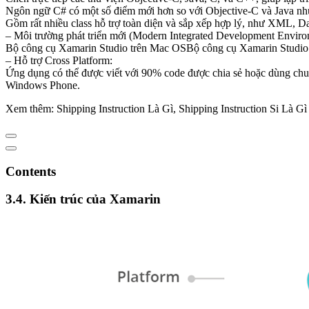
Ngôn ngữ C# có một số điểm mới hơn so với Objective-C và Java n
Gồm rất nhiều class hỗ trợ toàn diện và sắp xếp hợp lý, như XML, Dat
– Môi trường phát triển mới (Modern Integrated Development Enviro
Bộ công cụ Xamarin Studio trên Mac OSBộ công cụ Xamarin Studio 
– Hỗ trợ Cross Platform:
Ứng dụng có thể được viết với 90% code được chia sẻ hoặc dùng chung
Windows Phone.
Xem thêm: Shipping Instruction Là Gì, Shipping Instruction Si Là Gì
Contents
3.4. Kiến trúc của Xamarin