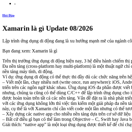
-
Hỏi Đáp
Xamarin là gì Update 08/2026
Lập trình ứng dụng di động đang là xu hướng mạnh mẽ của ngành côn
Bạn đang xem: Xamarin là gì
Trên thị trường ứng dụng di động hiện nay, 3 hệ điều hành chiếm thị
Đa nền tảng (cross-platform hay multi-platform) là một thuật ngữ ch
nền tảng máy tính, di động.
Ví dụ: ứng dụng di động có thể thực thi đầy đủ các chức năng trên 
– Viết một lần, chạy nhiều nơi (write once, run anywhere): iOS, An
triển trên các ngôn ngữ khác nhau. Ứng dụng iOS đa phần được viết
nhưng, chúng ta cũng có thể dùng C/C++ để lập trình ứng dụng cho i
được hoàn toàn trên tất cả các nền tảng. Vấn đề đặt ra là nhà phát tr
với các ứng dụng không lớn thì việc tìm kiếm một giải pháp đa nền tản
này, cụ thể là với Xamarin chỉ cần viết code một lần nhưng có thể 
– Xây dựng các native app cho nhiều nền tảng dựa trên cơ sở dữ liệ
– Bất cứ điều gì bạn có thể làm trong Objective – C, Swift hay Java 
Giải thích: “native app” là một loại ứng dụng được thiết kế để chỉ chạ