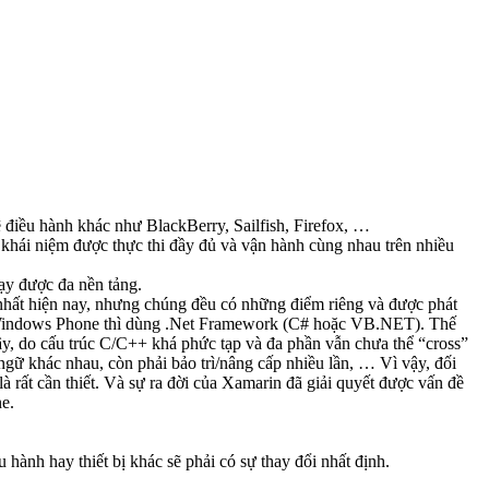
ệ điều hành khác như BlackBerry, Sailfish, Firefox, …
 khái niệm được thực thi đầy đủ và vận hành cùng nhau trên nhiều
ạy được đa nền tảng.
 nhất hiện nay, nhưng chúng đều có những điểm riêng và được phát
òn Windows Phone thì dùng .Net Framework (C# hoặc VB.NET). Thế
y, do cấu trúc C/C++ khá phức tạp và đa phần vẫn chưa thể “cross”
n ngữ khác nhau, còn phải bảo trì/nâng cấp nhiều lần, … Vì vậy, đối
là rất cần thiết. Và sự ra đời của Xamarin đã giải quyết được vấn đề
e.
u hành hay thiết bị khác sẽ phải có sự thay đổi nhất định.