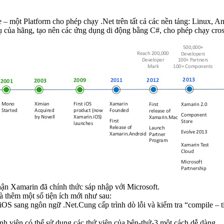
– một Platform cho phép chạy .Net trên tất cả các nền tảng: Linux, A
cụ của hãng, tạo nên các ứng dụng di động bằng C#, cho phép chạy cr
ận Xamarin đã chính thức sáp nhập với Microsoft.
 thêm một số tiện ích mới như sau:
 sang ngôn ngữ .Net.Cung cấp trình dò lỗi và kiểm tra “compile – time
rình viên có thể sử dụng các thứ viện của bên-thứ-3 một cách dễ dàng.