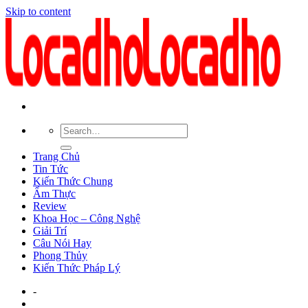
Skip to content
Trang Chủ
Tin Tức
Kiến Thức Chung
Ẩm Thực
Review
Khoa Học – Công Nghệ
Giải Trí
Câu Nói Hay
Phong Thủy
Kiến Thức Pháp Lý
-