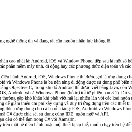
g nghệ thông tin và đang rất cần nguồn nhân lực khổng lồ.
 phần cao nhất là: Android, iOS và Window Phone, tiếp sau là một số h
ỉ các phần mềm máy tính, di động hay các phương thức điện toán và các
hệ điều hành Android, iOS, Windows Phone thì được gọi là ứng dụng ch
droid và Windows Phone là ba nền tảng di động được sử dụng phổ biến
 bằng Objective-C, trong khi đó Android thì được viết bằng Java, c
OS, Android và cả Windows Phone (hỗ trợ tốt từ phiên bản 8.1). Dù vậ
iển thường gặp khó khăn khi phải viết mã lại nhiều lần với các loại ngô
g để giảm thiểu chi phí xây dựng và duy trì ứng dụng trên các thiết bị 
tương thích ứng dụng cho cả ba nền tảng: iOS, Android và Windows Phon
u mã C# được chia sẻ, sử dụng cùng IDE, ngôn ngữ và API.
bạn đều có thể làm trong C# với Xamarin.
y trên một hệ điều hành hoặc một thiết bị cụ thể, muốn chạy trên hệ điề