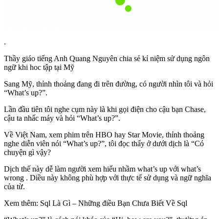
.
Thầy giáo tiếng Anh Quang Nguyên chia sẻ kỉ niệm sử dụng ngôn
ngữ khi hoc tập tại Mỹ
Sang Mỹ, thỉnh thoảng đang đi trên đường, có người nhìn tôi và hỏi
“What’s up?”.
Lần đầu tiên tôi nghe cụm này là khi gọi điện cho cậu bạn Chase,
cậu ta nhấc máy và hỏi “What’s up?”.
Về Việt Nam, xem phim trên HBO hay Star Movie, thỉnh thoảng
nghe diễn viên nói “What’s up?”, tôi đọc thấy ở dưới dịch là “Có
chuyện gì vậy?
Dịch thế này dễ làm người xem hiểu nhầm what’s up với what’s
wrong . Diều này không phù hợp với thực tế sử dụng và ngữ nghĩa
của từ.
Xem thêm: Sql Là Gì – Những điều Bạn Chưa Biết Về Sql