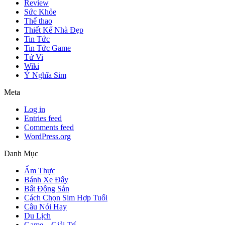
Review
Sức Khỏe
Thể thao
Thiết Kế Nhà Đẹp
Tin Tức
Tin Tức Game
Tử Vi
Wiki
Ý Nghĩa Sim
Meta
Log in
Entries feed
Comments feed
WordPress.org
Danh Mục
Ẩm Thực
Bánh Xe Đẩy
Bất Động Sản
Cách Chọn Sim Hợp Tuổi
Câu Nói Hay
Du Lịch
Game – Giải Trí