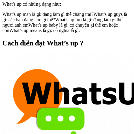
What’s up có những dạng như:
What’s up man là gì: đang làm gì thế chàng trai?What’s up guys là
gì: các bạn đang làm gì thế?What’s up bro là gì: đang làm gì thế
người anh emWhat’s up baby là gì: có chuyện gì thế em hoặc
conWhat’s up means là gì: có nghĩa là gì.
Cách diễn đạt What’s up ?