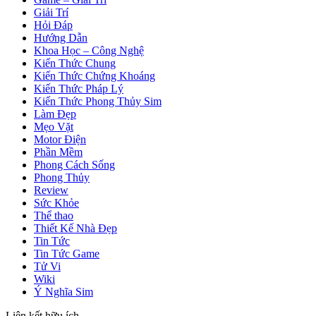
Giải Trí
Hỏi Đáp
Hướng Dẫn
Khoa Học – Công Nghệ
Kiến Thức Chung
Kiến Thức Chứng Khoáng
Kiến Thức Pháp Lý
Kiến Thức Phong Thủy Sim
Làm Đẹp
Mẹo Vặt
Motor Điện
Phần Mềm
Phong Cách Sống
Phong Thủy
Review
Sức Khỏe
Thể thao
Thiết Kế Nhà Đẹp
Tin Tức
Tin Tức Game
Tử Vi
Wiki
Ý Nghĩa Sim
Liên kết hữu ích