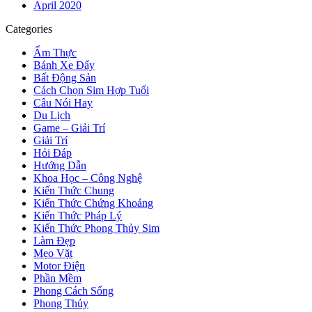
April 2020
Categories
Ẩm Thực
Bánh Xe Đẩy
Bất Động Sản
Cách Chọn Sim Hợp Tuổi
Câu Nói Hay
Du Lịch
Game – Giải Trí
Giải Trí
Hỏi Đáp
Hướng Dẫn
Khoa Học – Công Nghệ
Kiến Thức Chung
Kiến Thức Chứng Khoáng
Kiến Thức Pháp Lý
Kiến Thức Phong Thủy Sim
Làm Đẹp
Mẹo Vặt
Motor Điện
Phần Mềm
Phong Cách Sống
Phong Thủy