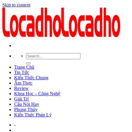
Skip to content
Trang Chủ
Tin Tức
Kiến Thức Chung
Ẩm Thực
Review
Khoa Học – Công Nghệ
Giải Trí
Câu Nói Hay
Phong Thủy
Kiến Thức Pháp Lý
-