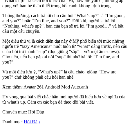
“What’s up?” là cách nói khác của “Hi, how are you?”, thường áp
dụng với bạn bè thân thiết trong bối cảnh không trịnh trọng.
Thông thường, cách trả lời cho câu hỏi “What’s up?” là “I’m good,
and you?” hoặc “I’m fine, and you?”. Đôi khi, người ta trả lời
“Nothing, what’s up?”, bạn của bạn sẽ trả lời “I’m good…” và bắt
đầu một câu chuyện.
Một điều thú vị là cách diễn đạt này ở Mỹ phổ biến tới mức những
người trẻ “lazy Americans” nuốt luôn từ “what” đằng trước, nên câu
chào hỏi trở thành “sup” (đọc giống “sắp” – với một âm schwa).
Cho nên, nếu bạn gặp ai nói “sup” thì nhớ trả lời: “I’m fine, and
you?”.
Và một điều lưu ý, “What’s up?” là câu chào, giống “How are
you?” chứ không phải câu hỏi han nhé.
Xem thêm: Avatar 261 Android Mod Auto,anh
Hy vọng qua bài viết chắc hẳn mọi người đã hiểu hơn về nghĩa của
từ what’s up. Cảm ơn các bạn đã theo dõi bài viết.
Chuyên mục: Hỏi Đáp
Danh mục:
Hỏi Đáp
.