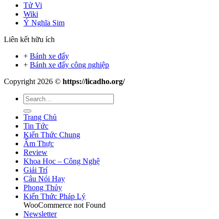
Tử Vi
Wiki
Ý Nghĩa Sim
Liên kết hữu ích
+
Bánh xe đẩy
+
Bánh xe đẩy công nghiệp
Copyright 2026 ©
https://licadho.org/
Trang Chủ
Tin Tức
Kiến Thức Chung
Ẩm Thực
Review
Khoa Học – Công Nghệ
Giải Trí
Câu Nói Hay
Phong Thủy
Kiến Thức Pháp Lý
WooCommerce not Found
Newsletter