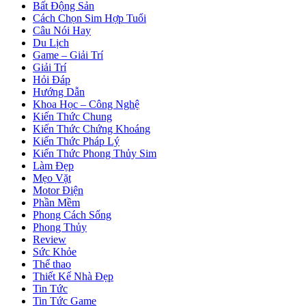
Bất Động Sản
Cách Chọn Sim Hợp Tuổi
Câu Nói Hay
Du Lịch
Game – Giải Trí
Giải Trí
Hỏi Đáp
Hướng Dẫn
Khoa Học – Công Nghệ
Kiến Thức Chung
Kiến Thức Chứng Khoáng
Kiến Thức Pháp Lý
Kiến Thức Phong Thủy Sim
Làm Đẹp
Mẹo Vặt
Motor Điện
Phần Mềm
Phong Cách Sống
Phong Thủy
Review
Sức Khỏe
Thể thao
Thiết Kế Nhà Đẹp
Tin Tức
Tin Tức Game