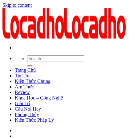
Skip to content
Trang Chủ
Tin Tức
Kiến Thức Chung
Ẩm Thực
Review
Khoa Học – Công Nghệ
Giải Trí
Câu Nói Hay
Phong Thủy
Kiến Thức Pháp Lý
-