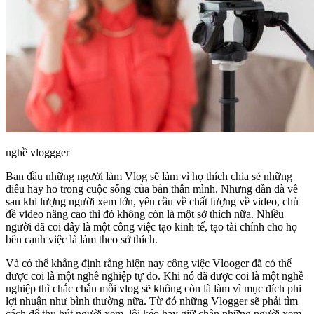
nghề vloggger
Ban đầu những người làm Vlog sẽ làm vì họ thích chia sẻ những
điều hay ho trong cuộc sống của bản thân mình. Nhưng dần dà về
sau khi lượng người xem lớn, yêu cầu về chất lượng về video, chủ
đề video nâng cao thì đó không còn là một sở thích nữa. Nhiều
người đã coi đây là một công việc tạo kinh tế, tạo tài chính cho họ
bên cạnh việc là làm theo sở thích.
Và có thể khẳng định rằng hiện nay công việc Vlooger đã có thể
được coi là một nghề nghiệp tự do. Khi nó đã được coi là một nghề
nghiệp thì chắc chắn mỗi vlog sẽ không còn là làm vì mục đích phi
lợi nhuận như bình thường nữa. Từ đó những Vlogger sẽ phải tìm
cách để thu hút người xem, lôi kéo hay giữ chân những người xem