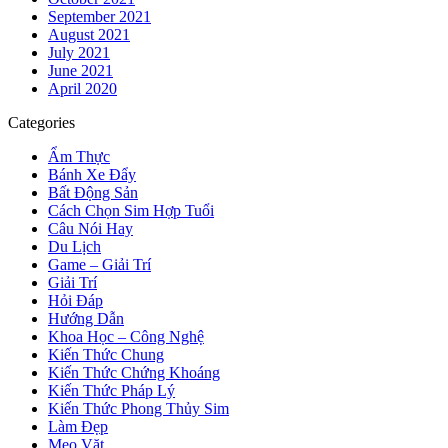
September 2021
August 2021
July 2021
June 2021
April 2020
Categories
Ẩm Thực
Bánh Xe Đẩy
Bất Động Sản
Cách Chọn Sim Hợp Tuổi
Câu Nói Hay
Du Lịch
Game – Giải Trí
Giải Trí
Hỏi Đáp
Hướng Dẫn
Khoa Học – Công Nghệ
Kiến Thức Chung
Kiến Thức Chứng Khoáng
Kiến Thức Pháp Lý
Kiến Thức Phong Thủy Sim
Làm Đẹp
Mẹo Vặt