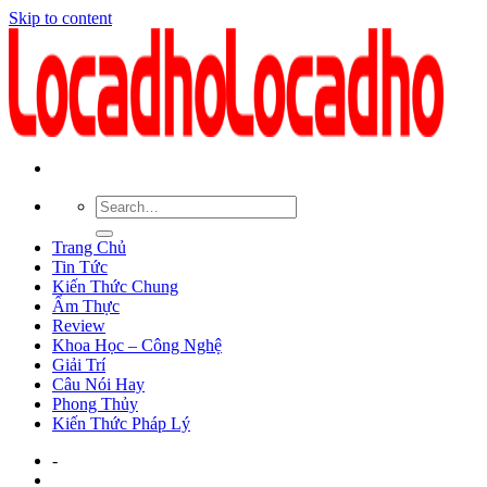
Skip to content
Trang Chủ
Tin Tức
Kiến Thức Chung
Ẩm Thực
Review
Khoa Học – Công Nghệ
Giải Trí
Câu Nói Hay
Phong Thủy
Kiến Thức Pháp Lý
-