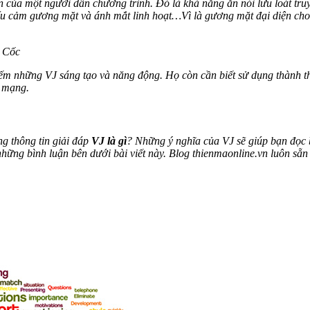
n của một người dẫn chương trình. Đó là khả năng ăn nói lưu loát t
biểu cảm gương mặt và ánh mắt linh hoạt…
Vì là gương mặt đại diện ch
c Cốc
kiếm những VJ sáng tạo và năng động. Họ còn cần biết sử dụng thành
g mạng.
g thông tin giải đáp
VJ là gì
? Những ý nghĩa của VJ sẽ giúp bạn đọc 
 những bình luận bên dưới bài viết này. Blog thienmaonline.vn luôn sẵ