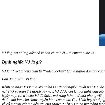
VJ là gì và những điều có lẽ bạn chưa biết – thienmaonline.vn
Định nghĩa VJ là gì?
VJ là từ viết tắt của cụm từ “Video jockey” tức là người dẫn dắt các
Bạn đang xem: Vj là gì
Kênh ca nhạc MTV của Mỹ chính là nơi bắt nguồn thuật ngữ VJ vào 
nghề VJ ra toàn thế giới.
Ngày nay, VJ được coi là một nghề gần giốn
Ngày nay, vai trò của VJ đã được mở rộng hơn như một phóng viên, bi
thuần mà làm chủ show truyền hình của mình. Các kênh hay sử dụ
và có mặt tại các sự kiện lớn của showbiz nên VJ cũng trở thành một