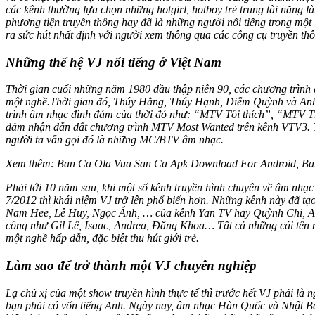
các kênh thường lựa chọn những hotgirl, hotboy trẻ trung tài năng l
phương tiện truyền thông hay đã là những người nổi tiếng trong mộ
ra sức hút nhất định với người xem thông qua các công cụ truyền th
Những thế hệ VJ nổi tiếng ở Việt Nam
Thời gian cuối những năm 1980 đầu thập niên 90, các chương trình 
một nghề.
Thời gian đó, Thúy Hằng, Thúy Hạnh, Diễm Quỳnh và Anh 
trình âm nhạc đình đám của thời đó như: “MTV Tôi thích”, “MTV 
đảm nhận dẫn dắt chương trình MTV Most Wanted trên kênh VTV3. Tuy
người ta vẫn gọi đó là những MC/BTV âm nhạc.
Xem thêm: Ban Ca Ola Vua San Ca Apk Download For Android, B
Phải tới 10 năm sau, khi một số kênh truyền hình chuyên về âm nhạ
7/2012 thì khái niệm VJ trở lên phổ biến hơn. Những kênh này đã tạ
Nam Hee, Lê Huy, Ngọc Ánh, … của kênh Yan TV hay Quỳnh Chi, Anh 
công như Gil Lê, Isaac, Andrea, Đăng Khoa… Tất cả những cái tên n
một nghề hấp dẫn, đặc biệt thu hút giới trẻ.
Làm sao để trở thành một VJ chuyên nghiệp
Lạ chủ xị của một show truyền hình thực tế thì trước hết VJ phải l
bạn phải có vốn tiếng Anh. Ngày nay, âm nhạc Hàn Quốc và Nhật Bản c