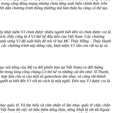
ếng trong cộng đồng mạng nhưng chưa từng xuất hiện chính thức trên
ười dẫn chương trình thông thường mà bản thân họ cũng có thể tạo
ày khái niệm VJ chưa được nhiều người biết đến và chưa được coi là
ch. Đây cũng là 4 VJ thế hệ đầu tiên của Việt Nam. Các chương
anh xưng VJ đã xuất hiện để nói về hai MC Thúy Hằng – Thúy Hạnh
các chương trình này đóng cửa, khái niệm VJ vẫn còn rất xa lạ và
c nổi tiếng của Mỹ ra đời phiên bản tại Việt Nam) ra đời tháng
 ấn trong lòng công chúng.
Có thể kể ra những cái tên như: Sĩ Thanh,
t hợp làm chủ xị của một số gameshow âm nhạc và cũng rất thành
ười ta biết đến VJ với tư cách là một nghề. Đến nay VJ được coi là
nhạc quốc tế. Và tìm hiểu và cảm nhận về âm nhạc quốc tế chắc chắn
ệt Nam thì việc sở hữu thêm tiếng Hàn, tiếng Nhật là rất tốt.
Ngoài