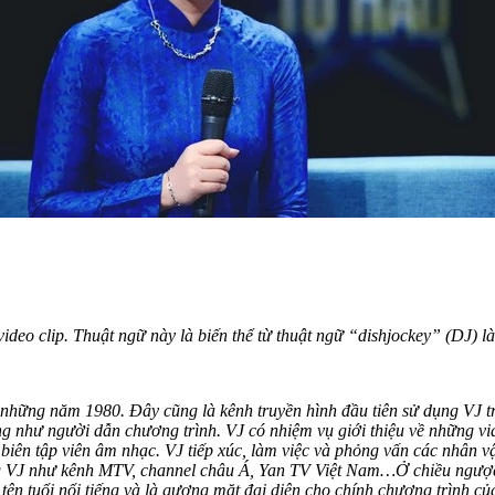
 video clip. Thuật ngữ này là biến thể từ thuật ngữ “dishjockey” (DJ)
những năm 1980. Đây cũng là kênh truyền hình đầu tiên sử dụng VJ t
g như người dẫn chương trình. VJ có nhiệm vụ giới thiệu về những vid
ên tập viên âm nhạc. VJ tiếp xúc, làm việc và phỏng vấn các nhân vật
ng VJ như kênh MTV, channel châu Á, Yan TV Việt Nam…
Ở chiều ngược
 tên tuổi nổi tiếng và là gương mặt đại diện cho chính chương trình củ