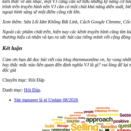
kiến thức về âm nhạc, một VJ cũng cần sở hữu những kỹ năng cơ bả
trình trên truyền hình nên VJ cần có một chút khả năng diễn xuất, 
ngoại hình sáng sẽ một điểm cộng rất lớn.
Xem thêm: Sửa Lỗi Idm Không Bắt Link, Cách Google Chrome, Cố
Ngoài các phẩm chất trên, hiện nay các kênh truyền hình cũng tìm 
thương hiệu cá nhân và tạo ra sức hút của riêng mình với cộng đồn
Kết luận
Cảm ơn bạn đã đọc bài viết của blog thienmaonline.vn, hy vọng nhữn
hay thắc mắc nào liên quan đến định nghĩa VJ là gì? vui lòng để lại
độc giả
Chuyên mục: Hỏi Đáp
Danh mục:
Hỏi Đáp
.
Site manager là gì Update 08/2026