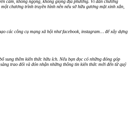
ruyền cảm, không ngọng, không giọng địa phương. Vì dẫn chương
o một chương trình truyền hình nên nếu sở hữu gương mặt xinh xắn,
 thạo các công cụ mạng xã hội như facebook, instagram… để xây dựng
bổ sung thêm kiến thức hữu ích. Nếu bạn đọc có những đóng góp
n sàng trao đổi và đón nhận những thông tin kiến thức mới đến từ quý