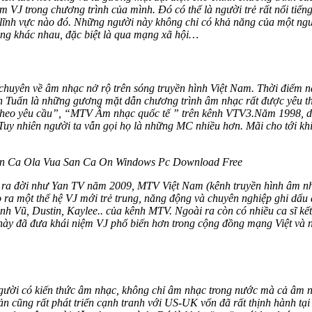
àm VJ trong chương trình của mình. Đó có thể là người trẻ rất nổi ti
t lĩnh vực nào đó. Những người này không chỉ có khả năng của một ng
ông khác nhau, đặc biệt là qua mạng xã hội…
chuyên về âm nhạc nở rộ trên sóng truyền hình Việt Nam. Thời điểm n
Tuấn là những gương mặt dẫn chương trình âm nhạc rất được yêu thí
Theo yêu cầu”, “MTV Âm nhạc quốc tế ” trên kênh VTV3.
Năm 1998, d
 nhiên người ta vẫn gọi họ là những MC nhiều hơn. Mãi cho tới khi 
an Ca Ola Vua San Ca On Windows Pc Download Free
c ra đời như Yan TV năm 2009, MTV Việt Nam (kênh truyền hình âm nhạ
o ra một thế hệ VJ mới trẻ trung, năng động và chuyên nghiệp ghi dấu
Vũ, Dustin, Kaylee.. của kênh MTV. Ngoài ra còn có nhiều ca sĩ kế
ày đã đưa khái niệm VJ phổ biến hơn trong cộng đồng mạng Việt và ng
à người có kiến thức âm nhạc, không chỉ âm nhạc trong nước mà cả âm 
ũng rất phát triển cạnh tranh với US-UK vốn đã rất thịnh hành tại Vi