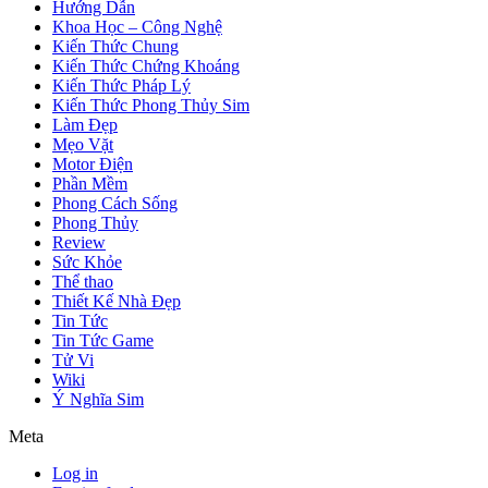
Hướng Dẫn
Khoa Học – Công Nghệ
Kiến Thức Chung
Kiến Thức Chứng Khoáng
Kiến Thức Pháp Lý
Kiến Thức Phong Thủy Sim
Làm Đẹp
Mẹo Vặt
Motor Điện
Phần Mềm
Phong Cách Sống
Phong Thủy
Review
Sức Khỏe
Thể thao
Thiết Kế Nhà Đẹp
Tin Tức
Tin Tức Game
Tử Vi
Wiki
Ý Nghĩa Sim
Meta
Log in