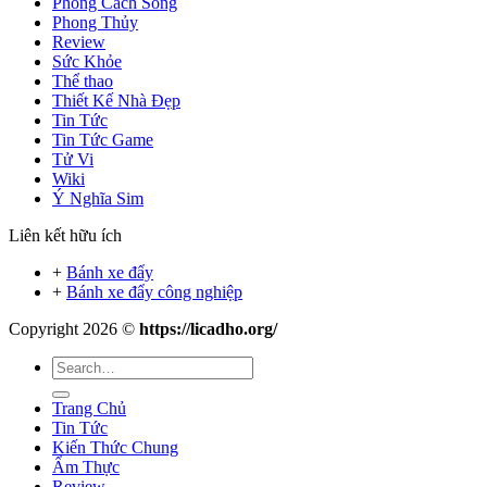
Phong Cách Sống
Phong Thủy
Review
Sức Khỏe
Thể thao
Thiết Kế Nhà Đẹp
Tin Tức
Tin Tức Game
Tử Vi
Wiki
Ý Nghĩa Sim
Liên kết hữu ích
+
Bánh xe đẩy
+
Bánh xe đẩy công nghiệp
Copyright 2026 ©
https://licadho.org/
Trang Chủ
Tin Tức
Kiến Thức Chung
Ẩm Thực
Review