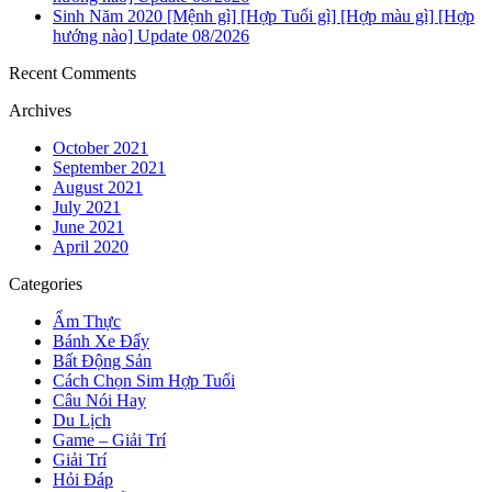
Sinh Năm 2020 [Mệnh gì] [Hợp Tuổi gì] [Hợp màu gì] [Hợp
hướng nào] Update 08/2026
Recent Comments
Archives
October 2021
September 2021
August 2021
July 2021
June 2021
April 2020
Categories
Ẩm Thực
Bánh Xe Đẩy
Bất Động Sản
Cách Chọn Sim Hợp Tuổi
Câu Nói Hay
Du Lịch
Game – Giải Trí
Giải Trí
Hỏi Đáp