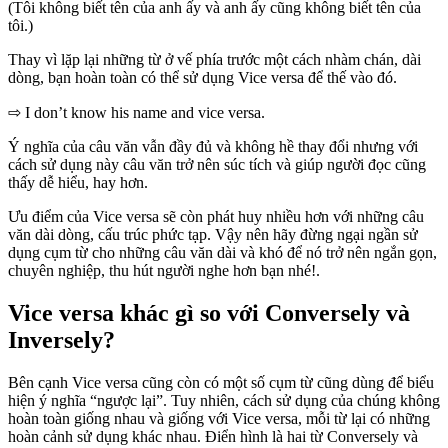
(Tôi không biết tên của anh ấy và anh ấy cũng không biết tên của
tôi.)
Thay vì lặp lại những từ ở vế phía trước một cách nhàm chán, dài
dòng, bạn hoàn toàn có thể sử dụng Vice versa để thế vào đó.
⇨ I don’t know his name and vice versa.
Ý nghĩa của câu văn vẫn đầy đủ và không hề thay đổi nhưng với
cách sử dụng này câu văn trở nên súc tích và giúp người đọc cũng
thấy dễ hiểu, hay hơn.
Ưu điểm của Vice versa sẽ còn phát huy nhiều hơn với những câu
văn dài dòng, cấu trúc phức tạp. Vậy nên hãy đừng ngại ngần sử
dụng cụm từ cho những câu văn dài và khó để nó trở nên ngắn gọn,
chuyên nghiệp, thu hút người nghe hơn bạn nhé!.
Vice versa khác gì so với Conversely và
Inversely?
Bên cạnh Vice versa cũng còn có một số cụm từ cũng dùng để biểu
hiện ý nghĩa “ngược lại”. Tuy nhiên, cách sử dụng của chúng không
hoàn toàn giống nhau và giống với Vice versa, mỗi từ lại có những
hoàn cảnh sử dụng khác nhau. Điển hình là hai từ Conversely và