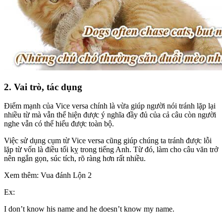
2. Vai trò, tác dụng
Điểm mạnh của Vice versa chính là vừa giúp người nói tránh lặp lại
nhiều từ mà vẫn thể hiện được ý nghĩa đầy đủ của cả câu còn người
nghe vẫn có thể hiểu được toàn bộ.
Việc sử dụng cụm từ Vice versa cũng giúp chúng ta tránh được lỗi
lặp từ vốn là điều tối kỵ trong tiếng Anh. Từ đó, làm cho câu văn trở
nên ngắn gọn, súc tích, rõ ràng hơn rất nhiều.
Xem thêm: Vua đánh Lộn 2
Ex:
I don’t know his name and he doesn’t know my name.