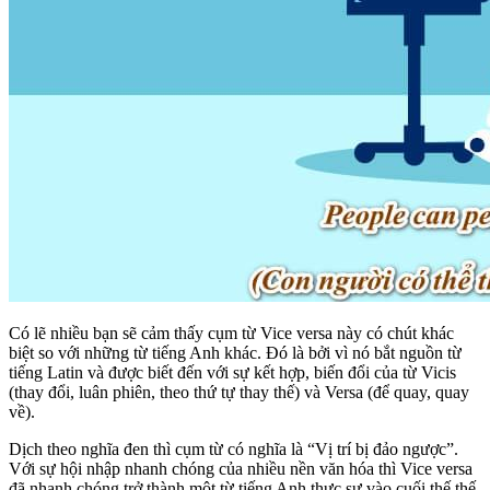
Có lẽ nhiều bạn sẽ cảm thấy cụm từ Vice versa này có chút khác
biệt so với những từ tiếng Anh khác. Đó là bởi vì nó bắt nguồn từ
tiếng Latin và được biết đến với sự kết hợp, biến đổi của từ Vicis
(thay đổi, luân phiên, theo thứ tự thay thế) và Versa (để quay, quay
về).
Dịch theo nghĩa đen thì cụm từ có nghĩa là “Vị trí bị đảo ngược”.
Với sự hội nhập nhanh chóng của nhiều nền văn hóa thì Vice versa
đã nhanh chóng trở thành một từ tiếng Anh thực sự vào cuối thế thế