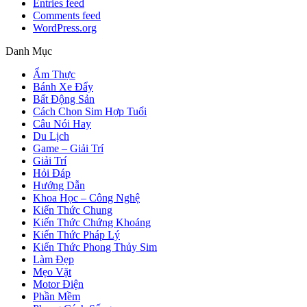
Entries feed
Comments feed
WordPress.org
Danh Mục
Ẩm Thực
Bánh Xe Đẩy
Bất Động Sản
Cách Chọn Sim Hợp Tuổi
Câu Nói Hay
Du Lịch
Game – Giải Trí
Giải Trí
Hỏi Đáp
Hướng Dẫn
Khoa Học – Công Nghệ
Kiến Thức Chung
Kiến Thức Chứng Khoáng
Kiến Thức Pháp Lý
Kiến Thức Phong Thủy Sim
Làm Đẹp
Mẹo Vặt
Motor Điện
Phần Mềm