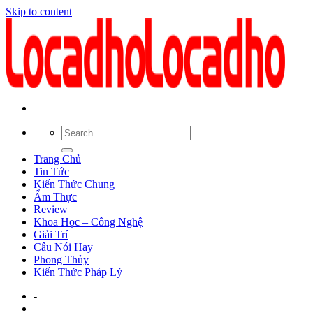
Skip to content
Trang Chủ
Tin Tức
Kiến Thức Chung
Ẩm Thực
Review
Khoa Học – Công Nghệ
Giải Trí
Câu Nói Hay
Phong Thủy
Kiến Thức Pháp Lý
-