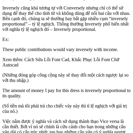
Inversely cũng khá tương tự với Conversely nhưng chỉ có thể sử
dụng để thay thế cho tính từ và không dùng để nối hai câu với nhau.
Bên cạnh đó, chúng ta sẽ thường hay bắt gặp nhiều cụm “inversely
proportional” – tỷ lệ nghịch. Thông thường Inversely phổ biến nhất
với nghĩa tỷ lệ nghịch đó – Inversely proportional.
Ex:
These public contributions would vary inversely with income.
Xem thêm: Cách Sửa Lỗi Font Cad, Khắc Phục Lỗi Font Chữ
Autocad
(Những đóng góp công cộng này sẽ thay đổi một cách ngược lại so
với thu nhập.)
The amount of money I pay for this dress is inversely proportional to
its quality.
(Số tiền mà tôi phải trả cho chiếc váy này thì tỉ lệ nghịch với giá trị
của nó.)
Việc nắm được ý nghĩa và cách sử dụng thành thạo Vice versa là
cần thiết. Bởi vì nó sẽ chính là cứu cánh cho bạn trong những câu
văn dài có cấu trúc phức tạp hay những câu văn có ý nghĩa ngược