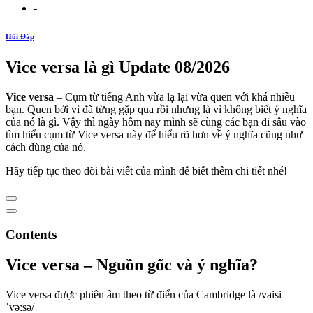
-
Hỏi Đáp
Vice versa là gì Update 08/2026
Vice versa
– Cụm từ tiếng Anh vừa lạ lại vừa quen với khá nhiều
bạn. Quen bởi vì đã từng gặp qua rồi nhưng là vì không biết ý nghĩa
của nó là gì. Vậy thì ngày hôm nay mình sẽ cùng các bạn đi sâu vào
tìm hiểu cụm từ Vice versa này để hiểu rõ hơn về ý nghĩa cũng như
cách dùng của nó.
Hãy tiếp tục theo dõi bài viết của mình để biết thêm chi tiết nhé!
Contents
Vice versa – Nguồn gốc và ý nghĩa?
Vice versa được phiên âm theo từ điển của Cambridge là /vaisi
ˈvəːsə/