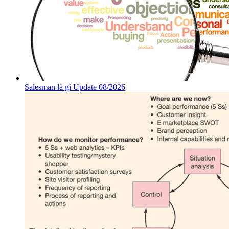
Salesman là gì Update 08/2026