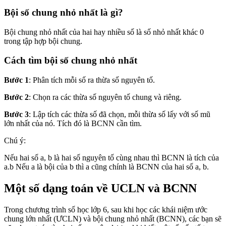
Bội số chung nhỏ nhất là gì?
Bội chung nhỏ nhất của hai hay nhiều số là số nhỏ nhất khác 0
trong tập hợp bội chung.
Cách tìm bội số chung nhỏ nhất
Bước 1
: Phân tích mỗi số ra thừa số nguyên tố.
Bước 2
: Chọn ra các thừa số nguyên tố chung và riêng.
Bước 3
: Lập tích các thừa số đã chọn, mỗi thừa số lấy với số mũ
lớn nhất của nó. Tích đó là BCNN cần tìm.
Chú ý:
Nếu hai số a, b là hai số nguyên tố cùng nhau thì BCNN là tích của
a.b Nếu a là bội của b thì a cũng chính là BCNN của hai số a, b.
Một số dạng toán về UCLN và BCNN
Trong chương trình số học lớp 6, sau khi học các khái niệm ước
chung lớn nhất (ƯCLN) và bội chung nhỏ nhất (BCNN), các bạn sẽ