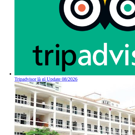
Tripadvisor là gì Update 08/2026