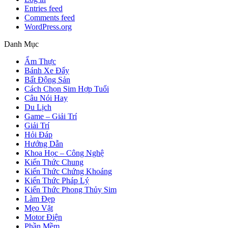
Entries feed
Comments feed
WordPress.org
Danh Mục
Ẩm Thực
Bánh Xe Đẩy
Bất Động Sản
Cách Chọn Sim Hợp Tuổi
Câu Nói Hay
Du Lịch
Game – Giải Trí
Giải Trí
Hỏi Đáp
Hướng Dẫn
Khoa Học – Công Nghệ
Kiến Thức Chung
Kiến Thức Chứng Khoáng
Kiến Thức Pháp Lý
Kiến Thức Phong Thủy Sim
Làm Đẹp
Mẹo Vặt
Motor Điện
Phần Mềm