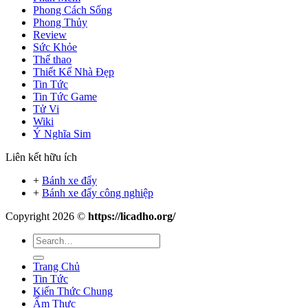
Phong Cách Sống
Phong Thủy
Review
Sức Khỏe
Thể thao
Thiết Kế Nhà Đẹp
Tin Tức
Tin Tức Game
Tử Vi
Wiki
Ý Nghĩa Sim
Liên kết hữu ích
+
Bánh xe đẩy
+
Bánh xe đẩy công nghiệp
Copyright 2026 ©
https://licadho.org/
Trang Chủ
Tin Tức
Kiến Thức Chung
Ẩm Thực