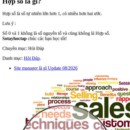
Hợp số là gì?
Hợp số là số tự nhiên lớn hơn 1, có nhiều hơn hai ước.
Lưu ý :
Số 0 và 1 không là số nguyên tố và cũng không là Hợp số.
Sotayhoctap
chúc các bạn học tốt!
Chuyên mục: Hỏi Đáp
Danh mục:
Hỏi Đáp
.
Site manager là gì Update 08/2026