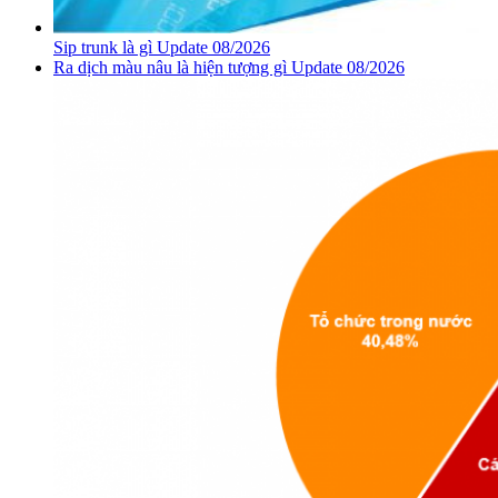
Sip trunk là gì Update 08/2026
Ra dịch màu nâu là hiện tượng gì Update 08/2026