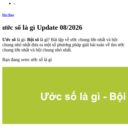
-
Hỏi Đáp
ước số là gì Update 08/2026
Ước số
là gì-
Bội số
là gì? Bài tập về ước chung lớn nhất và bội
chung nhỏ nhất đưa ra một số phương pháp giải bài toán về tìm ước
chung lớn nhất và bội chung nhỏ nhất.
Bạn đang xem: ước số là gì