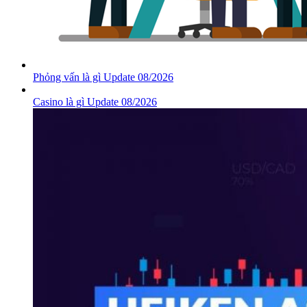
Phỏng vấn là gì Update 08/2026
Casino là gì Update 08/2026