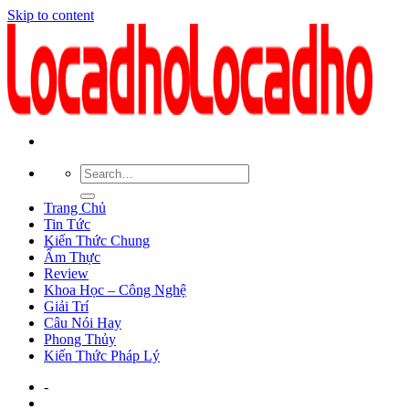
Skip to content
Trang Chủ
Tin Tức
Kiến Thức Chung
Ẩm Thực
Review
Khoa Học – Công Nghệ
Giải Trí
Câu Nói Hay
Phong Thủy
Kiến Thức Pháp Lý
-