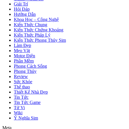
Giải Trí
Hỏi Đáp
Hướng Dẫn
Khoa Học – Công Nghệ
Kiến Thức Chung
Kiến Thức Chứng Khoáng
Kiến Thức Pháp Lý
Kiến Thức Phong Thủy Sim
Làm Đẹp
Mẹo Vặt
Motor Điện
Phần Mềm
Phong Cách Sống
Phong Thủy
Review
Sức Khỏe
Thể thao
Thiết Kế Nhà Đẹp
Tin Tức
Tin Tức Game
Tử Vi
Wiki
Ý Nghĩa Sim
Meta