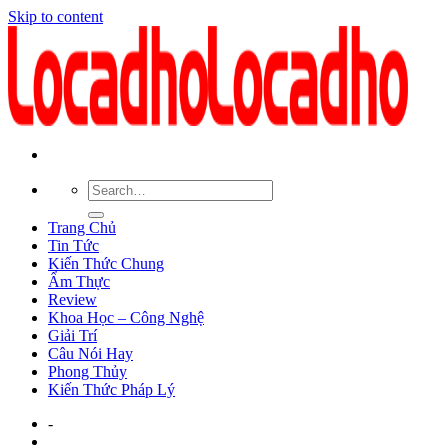
Skip to content
Trang Chủ
Tin Tức
Kiến Thức Chung
Ẩm Thực
Review
Khoa Học – Công Nghệ
Giải Trí
Câu Nói Hay
Phong Thủy
Kiến Thức Pháp Lý
-