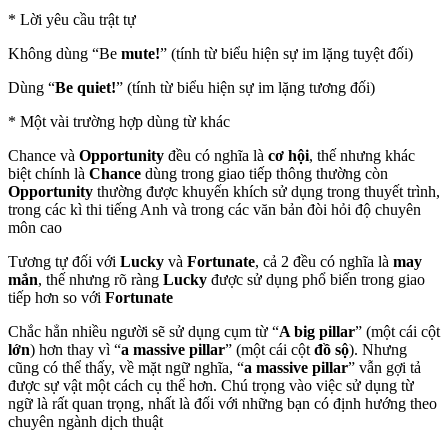
* Lời yêu cầu trật tự
Không dùng “Be
mute
!
” (tính từ biểu hiện sự im lặng tuyệt đối)
Dùng “
Be
quiet
!
” (tính từ biểu hiện sự im lặng tương đối)
* Một vài trường hợp dùng từ khác
Chance và
Opportunity
đều có nghĩa là
cơ hội
, thế nhưng khác
biệt chính là
Chance
dùng trong giao tiếp thông thường còn
Opportunity
thường được khuyến khích sử dụng trong thuyết trình,
trong các kì thi tiếng Anh và trong các văn bản đòi hỏi độ chuyên
môn cao
Tương tự đối với
Lucky
và
Fortunate
, cả 2 đều có nghĩa là
may
mắn
, thế nhưng rõ ràng
Lucky
được sử dụng phổ biến trong giao
tiếp hơn so với
Fortunate
Chắc hẳn nhiều người sẽ sử dụng cụm từ “
A
big
pillar
” (một cái cột
lớn
) hơn thay vì “
a
massive
pillar
” (một cái cột
đồ sộ
). Nhưng
cũng có thể thấy, về mặt ngữ nghĩa, “
a
massive
pillar
” vẫn gợi tả
được sự vật một cách cụ thể hơn. Chú trọng vào việc sử dụng từ
ngữ là rất quan trọng, nhất là đối với những bạn có định hướng theo
chuyên ngành dịch thuật