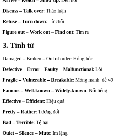
Arrive – Reach – Show up
: Đến nơi
Discuss – Talk over
: Thảo luận
Refuse – Turn down
: Từ chối
Figure out – Work out – Find out
: Tìm ra
3. Tính từ
Damaged – Broken – Out of order: Hỏng hóc
Defective – Error – Faulty – Malfunctional
: Lỗi
Fragile – Vulnerable – Breakable
: Mỏng manh, dễ vỡ
Famous – Well-known – Widely-known
: Nổi tiếng
Effective – Efficient
: Hiệu quả
Pretty – Rather
: Tương đối
Bad – Terrible
: Tệ hại
Quiet – Silence – Mute
: Im lặng