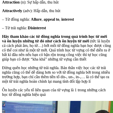
Attraction
(n): Sự hấp dẫn, thu hút
Attractively
(adv): Hấp dẫn, thu hút
– Từ đồng nghĩa:
Allure
,
appeal to
,
interest
– Từ trái nghĩa:
Disinterest
Hãy tham khảo các từ đồng nghĩa trong quá trình học từ mới
và ôn luyện những từ đó như cách ôn luyện từ mới
(tức là luyện
cả cách phát âm, họ từ…) bởi mỗi từ đồng nghĩa bạn học được cũng
có thể coi như là một từ mới. Quá trình học từ vựng có thể diễn ra ở
bất kì đâu nên nếu bạn có bận rộn trong công việc thì tự học cũng
giúp bạn có được “kha khá” những từ vựng cần thiết
Đừng quên học những từ trái nghĩa. Bản thân việc học các từ trái
nghĩa cũng có thể dễ dàng hơn so với từ đồng nghĩa bởi trong nhiều
trường hợp, bạn chỉ cần thêm tiền tố dis-, un-, in-,… là có thể tạo ra
một từ trái nghĩa hoàn chỉnh lại mang tính đối lập hợp lí
Ôn luyện các yếu tố liên quan của từ vựng là 1 trong những cách
học từ đồng nghĩa hiệu quả