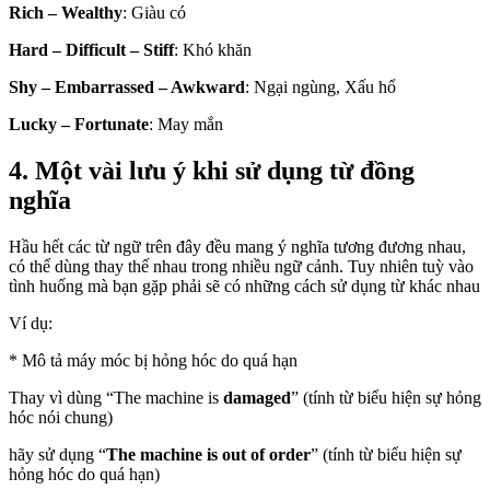
Rich – Wealthy
: Giàu có
Hard – Difficult – Stiff
: Khó khăn
Shy – Embarrassed – Awkward
: Ngại ngùng, Xấu hổ
Lucky – Fortunate
: May mắn
4. Một vài lưu ý khi sử dụng từ đồng
nghĩa
Hầu hết các từ ngữ trên đây đều mang ý nghĩa tương đương nhau,
có thể dùng thay thế nhau trong nhiều ngữ cảnh. Tuy nhiên tuỳ vào
tình huống mà bạn gặp phải sẽ có những cách sử dụng từ khác nhau
Ví dụ:
* Mô tả máy móc bị hỏng hóc do quá hạn
Thay vì dùng “The machine is
damaged
” (tính từ biểu hiện sự hỏng
hóc nói chung)
hãy sử dụng “
The machine is
out of order
” (tính từ biểu hiện sự
hỏng hóc do quá hạn)