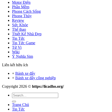
Motor Điện
Phần Mềm
Phong Cách Sống
Phong Thủy
Review
Sức Khỏe
Thể thao
Thiết Kế Nhà Đẹp
Tin Tức
Tin Tức Game
Tử Vi
Wiki
Ý Nghĩa Sim
Liên kết hữu ích
+
Bánh xe đẩy
+
Bánh xe đẩy công nghiệp
Copyright 2026 ©
https://licadho.org/
Trang Chủ
Tin Tức