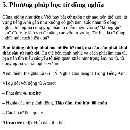
5. Phương pháp học từ đồng nghĩa
Cũng giống như tiếng Việt hay bất cứ ngôn ngữ nào trên thế giới, từ
vựng tiếng Anh gần như không có giới hạn. Các nhân tố đồng
nghĩa, trái nghĩa cũng góp phần tô điểm thêm vào sự “không giới
hạn” đó. Vậy làm sao để nâng cao vốn từ vựng, đặc biệt là từ đồng
nghĩa một cách hiệu quả?
Bạn không những phải học nhiều từ mới, mà còn cần phải khai
thác sâu từ ngữ đó.
Cụ thể bên cạnh nghĩa và cách phát âm của từ,
bạn nên tìm hiểu các yếu tố liên quan khác như trọng âm, họ từ, từ
đồng nghĩa và trái nghĩa với nó.
Xem thêm: Insights Là Gì – Ý Nghĩa Của Insight Trong Tiếng Anh
Ví dụ đối với động từ Attract
– Phát âm:
/ə.ˈtrækt/
– Nghĩa của từ: (hành động)
Hấp dẫn, thu hút, lôi cuốn
– Các họ từ liên quan:
Attractive
(adj): Hấp dẫn, thu hút