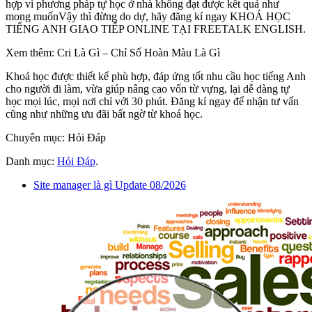
hợp vì phương pháp tự học ở nhà không đạt được kết quả như
mong muốnVậy thì đừng do dự, hãy đăng kí ngay KHOÁ HỌC
TIẾNG ANH GIAO TIẾP ONLINE TẠI FREETALK ENGLISH.
Xem thêm: Cri Là Gì – Chỉ Số Hoàn Màu Là Gì
Khoá học được thiết kế phù hợp, đáp ứng tốt nhu cầu học tiếng Anh
cho người đi làm, vừa giúp nâng cao vốn từ vựng, lại dễ dàng tự
học mọi lúc, mọi nơi chỉ với 30 phút. Đăng kí ngay để nhận tư vấn
cũng như những ưu đãi bất ngờ từ khoá học.
Chuyên mục: Hỏi Đáp
Danh mục:
Hỏi Đáp
.
Site manager là gì Update 08/2026