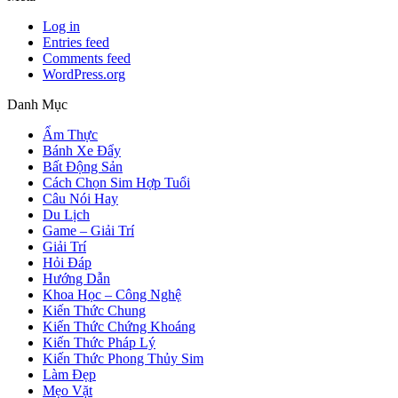
Log in
Entries feed
Comments feed
WordPress.org
Danh Mục
Ẩm Thực
Bánh Xe Đẩy
Bất Động Sản
Cách Chọn Sim Hợp Tuổi
Câu Nói Hay
Du Lịch
Game – Giải Trí
Giải Trí
Hỏi Đáp
Hướng Dẫn
Khoa Học – Công Nghệ
Kiến Thức Chung
Kiến Thức Chứng Khoáng
Kiến Thức Pháp Lý
Kiến Thức Phong Thủy Sim
Làm Đẹp
Mẹo Vặt