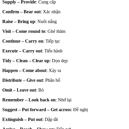
Supply – Provide
: Cung cấp
Confirm – Bear out
: Xác nhận
Raise – Bring up
: Nuôi nấng
Visit – Come round to
: Ghé thăm
Continue – Carry on
: Tiếp tục
Execute – Carry out
: Tiến hành
Tidy – Clean – Clear up
: Dọn dẹp
Happen – Come about
: Xảy ra
Distribute – Give out
: Phân bố
Omit – Leave out
: Bỏ
Remember – Look back on
: Nhớ lại
Suggest – Put forward – Get across
: Đề nghị
Extinguish – Put out
: Dập tắt