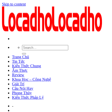
Skip to content
Trang Chủ
Tin Tức
Kiến Thức Chung
Ẩm Thực
Review
Khoa Học – Công Nghệ
Giải Trí
Câu Nói Hay
Phong Thủy
Kiến Thức Pháp Lý
-