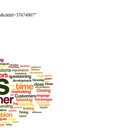
iến&oldid=37674907”