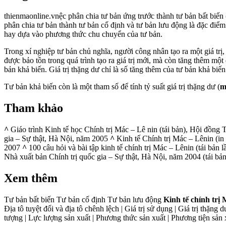
thienmaonline.vnệc phân chia tư bản ứng trước thành tư bản bất biến (
phân chia tư bản thành tư bản cố định và tư bản lưu động là đặc điểm
hay dựa vào phương thức chu chuyển của tư bản.
Trong xí nghiệp tư bản chủ nghĩa, người công nhân tạo ra một giá trị,
được bảo tồn trong quá trình tạo ra giá trị mới, mà còn tăng thêm một
bản khả biến. Giá trị thặng dư chỉ là số tăng thêm của tư bản khả biến
Tư bản khả biến còn là một tham số để tính tỷ suất giá trị thặng dư (
m
Tham khảo
^
Giáo trình Kinh tế học Chính trị Mác – Lê nin (tái bản), Hội đồng
gia – Sự thật, Hà Nội, năm 2005
^
Kinh tế Chính trị Mác – Lênin (i
2007
^
100 câu hỏi và bài tập kinh tế chính trị Mác – Lênin (tái bản
Nhà xuất bản Chính trị quốc gia – Sự thật, Hà Nội, năm 2004 (tái bả
Xem thêm
Tư bản bất biến Tư bản cố định Tư bản lưu động
Kinh tế chính trị
Địa tô tuyệt đối và địa tô chênh lệch | Giá trị sử dụng | Giá trị thặng
tượng | Lực lượng sản xuất | Phương thức sản xuất | Phương tiện sản xu