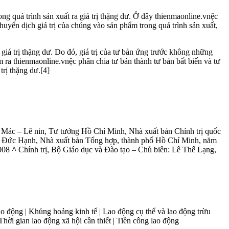
ong quá trình sản xuất ra giá trị thặng dư. Ở đây thienmaonline.vnệc
huyển dịch giá trị của chúng vào sản phẩm trong quá trình sản xuất,
a giá trị thặng dư. Do đó, giá trị của tư bản ứng trước không những
ìm ra thienmaonline.vnệc phân chia tư bản thành tư bản bất biến và tư
trị thặng dư.[4]
ọc Mác – Lê nin, Tư tưởng Hồ Chí Minh, Nhà xuất bản Chính trị quốc
Tô Đức Hạnh, Nhà xuất bản Tổng hợp, thành phố Hồ Chí Minh, năm
2008
^
Chính trị, Bộ Giáo dục và Đào tạo – Chủ biên: Lê Thế Lạng,
ị lao động | Khủng hoảng kinh tế | Lao động cụ thể và lao động trừu
 Thời gian lao động xã hội cần thiết | Tiền công lao động