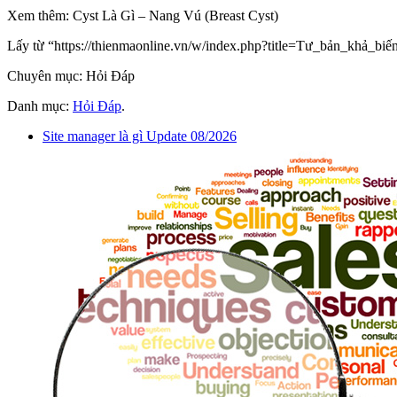
Xem thêm: Cyst Là Gì – Nang Vú (Breast Cyst)
Lấy từ “https://thienmaonline.vn/w/index.php?title=Tư_bản_khả_b
Chuyên mục: Hỏi Đáp
Danh mục:
Hỏi Đáp
.
Site manager là gì Update 08/2026