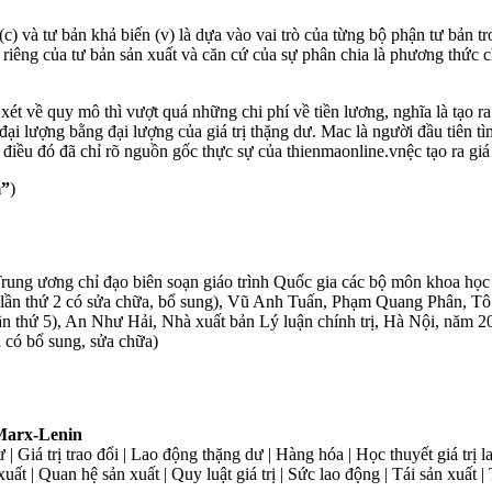
c) và tư bản khả biến (v) là dựa vào vai trò của từng bộ phận tư bản tr
 riêng của tư bản sản xuất và căn cứ của sự phân chia là phương thức c
 xét về quy mô thì vượt quá những chi phí về tiền lương, nghĩa là tạo r
 đại lượng bằng đại lượng của giá trị thặng dư. Mac là người đầu tiên t
 điều đó đã chỉ rõ nguồn gốc thực sự của thienmaonline.vnệc tạo ra giá 
”
)
 Trung ương chỉ đạo biên soạn giáo trình Quốc gia các bộ môn khoa h
n lần thứ 2 có sửa chữa, bổ sung), Vũ Anh Tuấn, Phạm Quang Phân, 
 lần thứ 5), An Như Hải, Nhà xuất bản Lý luận chính trị, Hà Nội, năm 
n có bổ sung, sửa chữa)
 Marx-Lenin
 dư | Giá trị trao đổi | Lao động thặng dư | Hàng hóa | Học thuyết giá tr
ất | Quan hệ sản xuất | Quy luật giá trị | Sức lao động | Tái sản xuất |