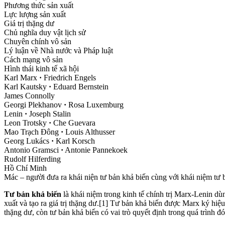
Phương thức sản xuất
Lực lượng sản xuất
Giá trị thặng dư
Chủ nghĩa duy vật lịch sử
Chuyên chính vô sản
Lý luận về Nhà nước và Pháp luật
Cách mạng vô sản
Hình thái kinh tế xã hội
Karl Marx
·
Friedrich Engels
Karl Kautsky
·
Eduard Bernstein
James Connolly
Georgi Plekhanov
·
Rosa Luxemburg
Lenin
·
Joseph Stalin
Leon Trotsky
·
Che Guevara
Mao Trạch Đông
·
Louis Althusser
Georg Lukács
·
Karl Korsch
Antonio Gramsci
·
Antonie Pannekoek
Rudolf Hilferding
Hồ Chí Minh
Mác – người đưa ra khái niện tư bản khả biến cùng với khái niệm tư 
Tư bản khả biến
là khái niệm trong kinh tế chính trị Marx-Lenin dù
xuất và tạo ra giá trị thặng dư.[1] Tư bản khả biến được Marx ký hiệu
thặng dư, còn tư bản khả biến có vai trò quyết định trong quá trình đó