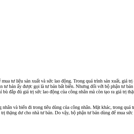
ể mua tư liệu sản xuất và sức lao động. Trong quá trình sản xuất, giá t
 tư bản ấy được gọi là tư bản bất biến. Nhưng đối với bộ phận tư bản 
ỉ bù đắp đủ giá trị sức lao động của công nhân mà còn tạo ra giá trị t
ng nhân và biến đi trong tiêu dùng của công nhân. Mặt khác, trong quá t
trị thặng dư cho nhà tư bản. Do vậy, bộ phận tư bản dùng để mua sức l