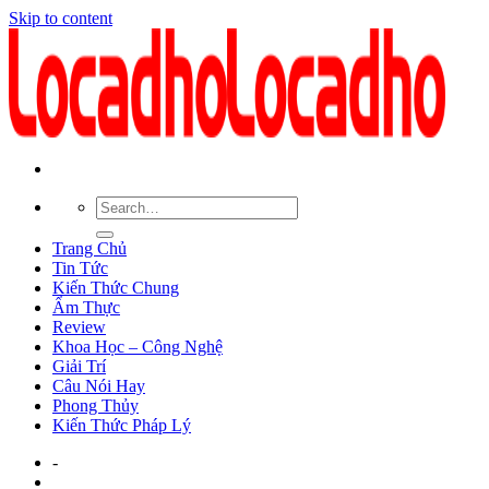
Skip to content
Trang Chủ
Tin Tức
Kiến Thức Chung
Ẩm Thực
Review
Khoa Học – Công Nghệ
Giải Trí
Câu Nói Hay
Phong Thủy
Kiến Thức Pháp Lý
-