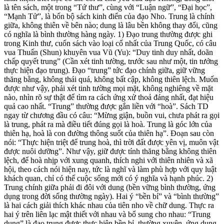
là tên sách, một trong “Tứ thư”, cùng với “Luận ngữ”, “Đại học”,
“Mạnh Tử”, là bốn bộ sách kinh điển của đạo Nho. Trung là chính
giữa, không thiên về bên nào; dung là lâu bền không thay đổi, cũng
có nghĩa là bình thường hàng ngày. 1) Đạo trung thường được ghi
trong Kinh thư, cuốn sách vào loại cổ nhất của Trung Quốc, có câu
vua Thuấn (Shun) khuyên vua Vũ (Yu): “Duy tinh duy nhất, doãn
chấp quyết trung” (Cần xét tinh tường, trước sau như một, tin tưởng
thực hiện đạo trung). Đạo “trung” tức đạo chính giữa, giữ vững
thăng bằng, không thái quá, không bất cập, không thiên lệch. Muốn
được như vậy, phải xét tinh tường mọi mặt, không nghiêng về mặt
nào, nhìn rõ sự thật để tìm ra cách ứng xử thoả đáng nhất, đạt hiệu
quả cao nhất. “Trung” thường được gắn liền với “hoà”. Sách TD
ngay từ chương đầu có câu: “Mừng giận, buồn vui, chưa phát ra gọi
là trung, phát ra mà điều tiết đúng gọi là hoà. Trung là góc lớn của
thiên hạ, hoà là con đường thông suốt của thiên hạ”. Đoạn sau còn
nói: “Thực hiện triệt để trung hoà, thì trời đất được yên vị, muôn vật
được nuôi dưỡng”. Như vậy, giữ được tính thăng bằng không thiên
lệch, để hoà nhịp với xung quanh, thích nghi với thiên nhiên và xã
hội, theo cách nói hiện nay, tức là nghĩ và làm phù hợp với quy luật
khách quan, chỉ có thế cuộc sống mới có ý nghĩa và hạnh phúc. 2)
Trung chính giữa phải đi đôi với dung (bền vững bình thường, ứng
dụng trong đời sống thường ngày). Hai ý “bền bỉ” và “bình thường”
là hai cách giải thích khác nhau của tiên nho về chữ dung. Thực ra
hai ý trên liên lạc mật thiết với nhau và bổ sung cho nhau: “Trung
dung” là đạo trung được thực hiện bền bỉ, thường xuyên, ứng dụng