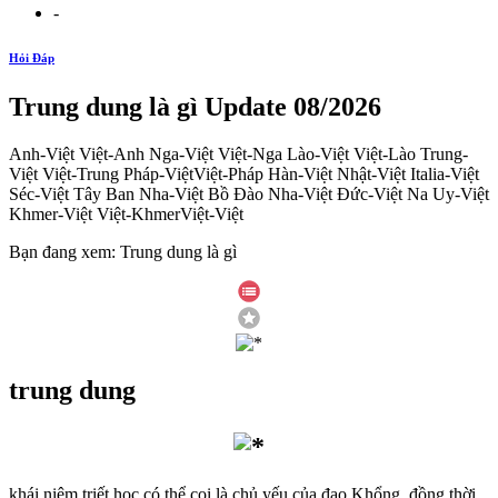
-
Hỏi Đáp
Trung dung là gì Update 08/2026
Anh-Việt Việt-Anh Nga-Việt Việt-Nga Lào-Việt Việt-Lào Trung-
Việt Việt-Trung Pháp-ViệtViệt-Pháp Hàn-Việt Nhật-Việt Italia-Việt
Séc-Việt Tây Ban Nha-Việt Bồ Đào Nha-Việt Đức-Việt Na Uy-Việt
Khmer-Việt Việt-KhmerViệt-Việt
Bạn đang xem: Trung dung là gì
trung dung
khái niệm triết học có thể coi là chủ yếu của đạo Khổng, đồng thời