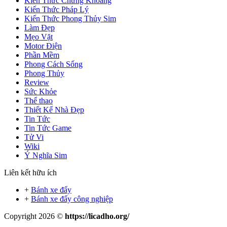
Kiến Thức Chứng Khoáng
Kiến Thức Pháp Lý
Kiến Thức Phong Thủy Sim
Làm Đẹp
Mẹo Vặt
Motor Điện
Phần Mềm
Phong Cách Sống
Phong Thủy
Review
Sức Khỏe
Thể thao
Thiết Kế Nhà Đẹp
Tin Tức
Tin Tức Game
Tử Vi
Wiki
Ý Nghĩa Sim
Liên kết hữu ích
+
Bánh xe đẩy
+
Bánh xe đẩy công nghiệp
Copyright 2026 ©
https://licadho.org/