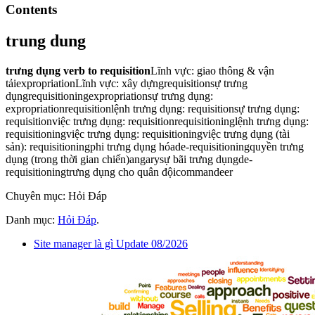
Contents
trung dung
trưng dụng verb
to requisition
Lĩnh vực: giao thông & vận
tảiexpropriationLĩnh vực: xây dựngrequisitionsự trưng
dụngrequisitioningexpropriationsự trưng dụng:
expropriationrequisitionlệnh trưng dụng: requisitionsự trưng dụng:
requisitionviệc trưng dụng: requisitionrequisitioninglệnh trưng dụng:
requisitioningviệc trưng dụng: requisitioningviệc trưng dụng (tài
sản): requisitioningphi trưng dụng hóade-requisitioningquyền trưng
dụng (trong thời gian chiến)angarysự bãi trưng dụngde-
requisitioningtrưng dụng cho quân độicommandeer
Chuyên mục: Hỏi Đáp
Danh mục:
Hỏi Đáp
.
Site manager là gì Update 08/2026