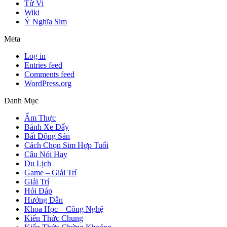
Tử Vi
Wiki
Ý Nghĩa Sim
Meta
Log in
Entries feed
Comments feed
WordPress.org
Danh Mục
Ẩm Thực
Bánh Xe Đẩy
Bất Động Sản
Cách Chọn Sim Hợp Tuổi
Câu Nói Hay
Du Lịch
Game – Giải Trí
Giải Trí
Hỏi Đáp
Hướng Dẫn
Khoa Học – Công Nghệ
Kiến Thức Chung