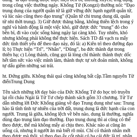
trong công việc thường ngày. Khổng Tử (Kongzi) thường nói: “Đạo
trung dung của người quân tử là giữ vững đức hạnh người quân tử,
và lúc nào cũng theo đạo trung” (Quân tử chi trung dung dã, quân
tử nhi thời trung). 3) Giữ được thăng bằng, không thiên lệch trong ý
nghĩ và hành động là một việc khó, giữ được đức “trung” đó cho
bền bỉ, đi vào cuộc sống hàng ngày lại càng khó. Tuy nhiên, khó
nhưng không phải không thể thực hiện. Sách TD đã vạch ra mấy
đức tính thiết yếu để theo đạo này, đó là: a) Kiên trì theo đường đạo
lí; b) Thực hiện “Trí”, “Nhân”, “Dũng”, ba đức thành đạt trong
thiên hạ; c) Lòng thành, cũng gọi là lòng chí thành: thành thực dốc
hết tâm sức vào việc mình làm, thành thực tự xét đoán mình, không
tự dấu giếm những sai trái.
ht. Đứng giữa. Không thái quá cũng không bất cập.Tầm nguyên Từ
điểnTrung Dung
Tên sách những lởi dạy bảo của Đức Khổng Tử do học trò truyền
lại rồi cháu Ngài là Tử Tư chép thành sách gổm 33 chương. Tử Tư
dẫn những lời Đức Khổng giảng về đạo Trung dung như sau: Trung
hào là tính tình tự nhiên của trời đất, trung dung là đức hạnh của con
người. Trung là giữa, không lệch về bên nào, dung là thường, nghĩa
dùng đạo trung làm đạo thường. Đạo trung dung thì ai cũng có thể
theo được, thế mà không mấy ai chịu theo. Khác nào ai cũng ăn
uống cả, nhưng ít người ăn mà biết rõ mùi. Chỉ có thánh nhân mới
theo được mà thôi, vì theo đạo ấy cốt phải có ba cái đức là trí, nhân