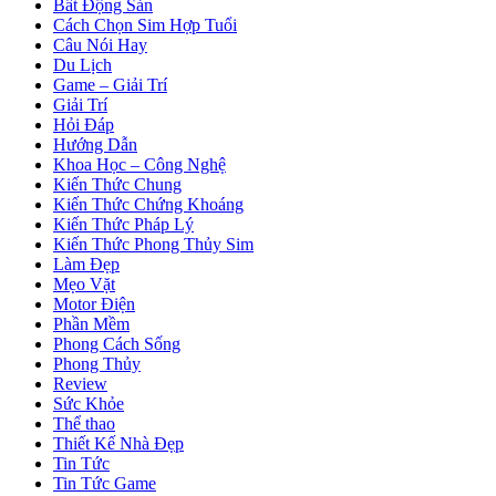
Bất Động Sản
Cách Chọn Sim Hợp Tuổi
Câu Nói Hay
Du Lịch
Game – Giải Trí
Giải Trí
Hỏi Đáp
Hướng Dẫn
Khoa Học – Công Nghệ
Kiến Thức Chung
Kiến Thức Chứng Khoáng
Kiến Thức Pháp Lý
Kiến Thức Phong Thủy Sim
Làm Đẹp
Mẹo Vặt
Motor Điện
Phần Mềm
Phong Cách Sống
Phong Thủy
Review
Sức Khỏe
Thể thao
Thiết Kế Nhà Đẹp
Tin Tức
Tin Tức Game