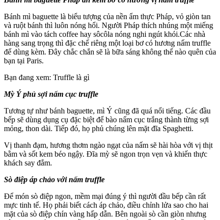
Bánh mì baguette là biểu tượng của nền ẩm thực Pháp, vỏ giòn tan
và ruột bánh thì luôn nóng hổi. Người Pháp thích nhúng một miếng
bánh mì vào tách coffee hay sôcôla nóng nghi ngút khói.Các nhà
hàng sang trọng thì đặc chế riêng một loại bơ có hương nấm truffle
để dùng kèm. Đây chắc chắn sẽ là bữa sáng không thể nào quên của
bạn tại Paris.
Bạn đang xem: Truffle là gì
Mỳ Ý phủ sợi nấm cục truffle
Tương tự như bánh baguette, mì Ý cũng đã quá nổi tiếng. Các đầu
bếp sẽ dùng dụng cụ đặc biệt để bào nấm cục trắng thành từng sợi
mỏng, thon dài. Tiếp đó, họ phủ chúng lên mặt đĩa Spaghetti.
Vị thanh đạm, hương thơm ngào ngạt của nấm sẽ hài hòa với vị thịt
bằm và sốt kem béo ngậy. Đĩa mỳ sẽ ngon trọn vẹn và khiến thực
khách say đắm.
Sò điệp áp chảo với nấm truffle
Để món sò điệp ngon, mềm mại đúng ý thì người đầu bếp cần rất
mực tinh tế. Họ phải biết cách áp chảo, điều chỉnh lửa sao cho hai
mặt của sò điệp chín vàng hấp dẫn. Bên ngoài sò cần giòn nhưng