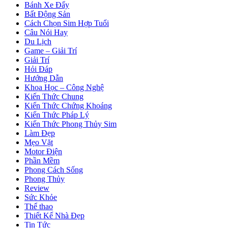
Bánh Xe Đẩy
Bất Động Sản
Cách Chọn Sim Hợp Tuổi
Câu Nói Hay
Du Lịch
Game – Giải Trí
Giải Trí
Hỏi Đáp
Hướng Dẫn
Khoa Học – Công Nghệ
Kiến Thức Chung
Kiến Thức Chứng Khoáng
Kiến Thức Pháp Lý
Kiến Thức Phong Thủy Sim
Làm Đẹp
Mẹo Vặt
Motor Điện
Phần Mềm
Phong Cách Sống
Phong Thủy
Review
Sức Khỏe
Thể thao
Thiết Kế Nhà Đẹp
Tin Tức