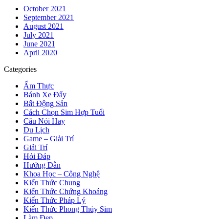
October 2021
September 2021
August 2021
July 2021
June 2021
April 2020
Categories
Ẩm Thực
Bánh Xe Đẩy
Bất Động Sản
Cách Chọn Sim Hợp Tuổi
Câu Nói Hay
Du Lịch
Game – Giải Trí
Giải Trí
Hỏi Đáp
Hướng Dẫn
Khoa Học – Công Nghệ
Kiến Thức Chung
Kiến Thức Chứng Khoáng
Kiến Thức Pháp Lý
Kiến Thức Phong Thủy Sim
Làm Đẹp