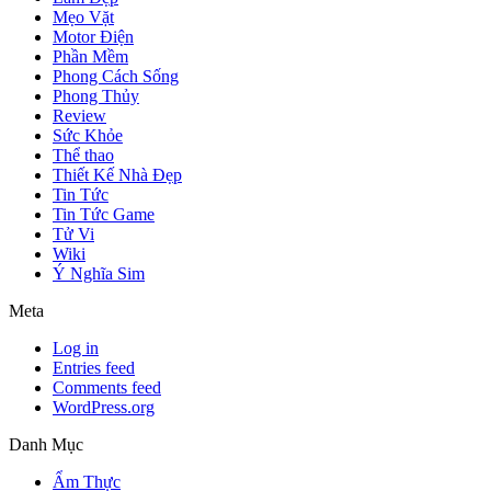
Mẹo Vặt
Motor Điện
Phần Mềm
Phong Cách Sống
Phong Thủy
Review
Sức Khỏe
Thể thao
Thiết Kế Nhà Đẹp
Tin Tức
Tin Tức Game
Tử Vi
Wiki
Ý Nghĩa Sim
Meta
Log in
Entries feed
Comments feed
WordPress.org
Danh Mục
Ẩm Thực