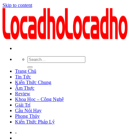
Skip to content
Trang Chủ
Tin Tức
Kiến Thức Chung
Ẩm Thực
Review
Khoa Học – Công Nghệ
Giải Trí
Câu Nói Hay
Phong Thủy
Kiến Thức Pháp Lý
-