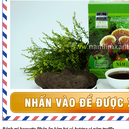
Bánh mì baguette Pháp ăn kèm bơ có hương vị nấm truffle