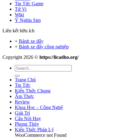
Tin Tức Game
Tử Vi
Wiki
Ý Nghĩa Sim
Liên kết hữu ích
+
Bánh xe đẩy
+
Bánh xe đẩy công nghiệp
Copyright 2026 ©
https://licadho.org/
Trang Chủ
Tin Tức
Kiến Thức Chung
Ẩm Thực
Review
Khoa Học – Công Nghệ
Giải Trí
Câu Nói Hay
Phong Thủy
Kiến Thức Pháp Lý
WooCommerce not Found