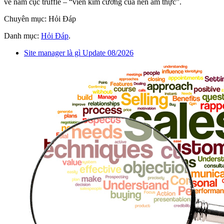
về nấm cục truffle – “viên kim cương của nền ẩm thực”.
Chuyên mục: Hỏi Đáp
Danh mục:
Hỏi Đáp
.
Site manager là gì Update 08/2026