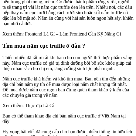
bên trong phải mọng, mềm. Có được thành phẩm ưng ý rồi, người
ta sẽ trang trí vài lát nấm cục truffle đen lên trên. Nhiều nơi, các đầu
bếp thay nấm cục tươi bằng cách rưới siro hoặc sốt nấm truffle cô
đặc lên bề mặt sò. Nấm ăn cùng với hải sản luôn ngon hết sảy, khiến
bạn nhớ cả đời.
Xem thêm: Frontend Là Gì – Làm Frontend Cần Kỹ Năng Gì
Tìm mua nấm cục truffle ở đâu ?
Thiên nhiên đã rất ưu ái khi ban cho con người thứ thực phẩm vàng
này. Nấm cục truffle có giá trị dinh dưỡng bồi bổ sức khỏe giúp cải
thiện nhan sắc cho chị em, tăng cường sinh lực phái mạnh.
Nấm cục truffle khá hiếm và khó tìm mua. Bạn nên tìm đến những
địa chỉ bán nấm uy tín để mua được loại nấm chất lượng tốt nhất.
Để mua được nấm cục ngon bạn đừng quên tham khảo ý kiến của
các chuyên gia trong về nấm.
Xem thêm: Thục địa Là Gì
Bạn có thể tham khảo địa chỉ bán nấm cục truffle ở Việt Nam tại
đây
Hy vọng bài viết đã cung cấp cho bạn được nhiều thông tin hữu ích