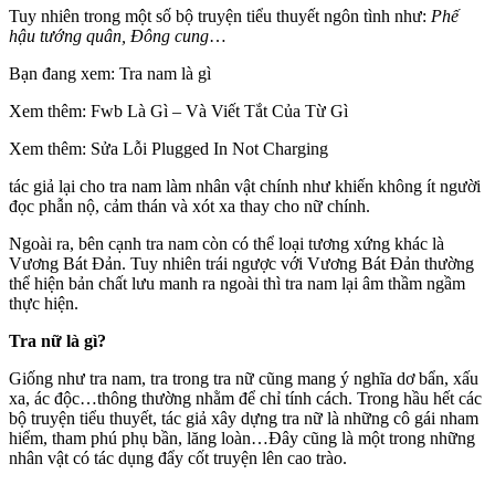
Tuy nhiên trong một số bộ truyện tiểu thuyết ngôn tình như:
Phế
hậu tướng quân, Đông cung
…
Bạn đang xem: Tra nam là gì
Xem thêm: Fwb Là Gì – Và Viết Tắt Của Từ Gì
Xem thêm: Sửa Lỗi Plugged In Not Charging
tác giả lại cho tra nam làm nhân vật chính như khiến không ít người
đọc phẫn nộ, cảm thán và xót xa thay cho nữ chính.
Ngoài ra, bên cạnh tra nam còn có thể loại tương xứng khác là
Vương Bát Đản. Tuy nhiên trái ngược với Vương Bát Đản thường
thể hiện bản chất lưu manh ra ngoài thì tra nam lại âm thầm ngầm
thực hiện.
Tra nữ là gì?
Giống như tra nam, tra trong tra nữ cũng mang ý nghĩa dơ bẩn, xấu
xa, ác độc…thông thường nhằm để chỉ tính cách. Trong hầu hết các
bộ truyện tiểu thuyết, tác giả xây dựng tra nữ là những cô gái nham
hiểm, tham phú phụ bần, lăng loàn…Đây cũng là một trong những
nhân vật có tác dụng đẩy cốt truyện lên cao trào.