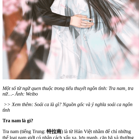
Một số từ ngữ quen thuộc trong tiểu thuyết ngôn tình: Tra nam, tra
nữ…- Ảnh: Weibo
>> Xem thêm: Soái ca là gì? Nguồn gốc và ý nghĩa soái ca ngôn
tình
Tra nam là gì?
Tra nam (tiếng Trung:
特拉南
) là từ Hán Việt nhằm để chỉ những
thể loại nam giới có nhân cách xấu xa, lưu manh, cặn bã và thường