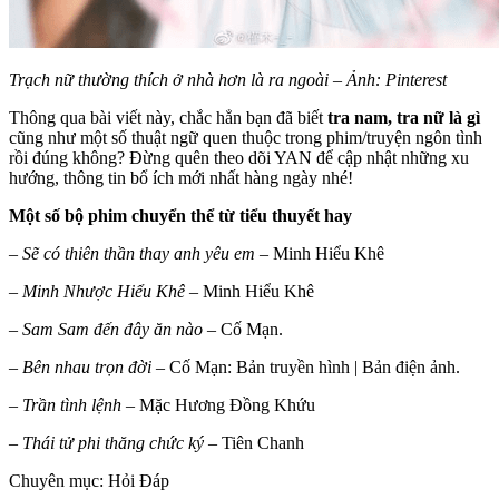
Trạch nữ thường thích ở nhà hơn là ra ngoài – Ảnh: Pinterest
Thông qua bài viết này, chắc hẳn bạn đã biết
tra nam, tra nữ là gì
cũng như một số thuật ngữ quen thuộc trong phim/truyện ngôn tình
rồi đúng không? Đừng quên theo dõi YAN để cập nhật những xu
hướng, thông tin bổ ích mới nhất hàng ngày nhé!
Một số bộ phim chuyển thể từ tiểu thuyết hay
–
Sẽ có thiên thần thay anh yêu em
– Minh Hiểu Khê
–
Minh Nhược Hiểu Khê
– Minh Hiểu Khê
–
Sam Sam đến đây ăn nào
– Cố Mạn.
–
Bên nhau trọn đời
– Cố Mạn: Bản truyền hình | Bản điện ảnh.
–
Trần tình lệnh
– Mặc Hương Đồng Khứu
–
Thái tử phi thăng chức ký
– Tiên Chanh
Chuyên mục: Hỏi Đáp