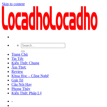
Skip to content
Trang Chủ
Tin Tức
Kiến Thức Chung
Ẩm Thực
Review
Khoa Học – Công Nghệ
Giải Trí
Câu Nói Hay
Phong Thủy
Kiến Thức Pháp Lý
-