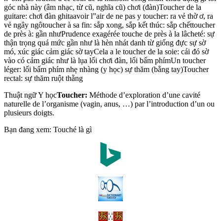
góc nhà này (âm nhạc, từ cũ, nghĩa cũ) chơi (đàn)Toucher de la
guitare: chơi đàn ghitaavoir l”air de ne pas y toucher: ra vẻ thờ ơ, ra
vẻ ngây ngôtoucher à sa fin: sắp xong, sắp kết thúc: sắp chếttoucher
de près à: gần nhưPrudence exagérée touche de près à la lâcheté: sự
thận trọng quá mức gần như là hèn nhát danh từ giống đực sự sờ
mó, xúc giác cảm giác sờ tayCela a le toucher de la soie: cái đó sờ
vào có cảm giác như là lụa lối chơi đàn, lối bấm phímUn toucher
léger: lối bấm phím nhẹ nhàng (y học) sự thăm (bằng tay)Toucher
rectal: sự thăm ruột thằng
Thuật ngữ Y học
Toucher:
Méthode d’exploration d’une cavité
naturelle de l’organisme (vagin, anus, …) par l’introduction d’un ou
plusieurs doigts.
Bạn đang xem: Touché là gì