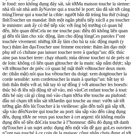
le fond: neo không đụng đáy sát, sát tớiMa maison touche la sienne:
nhà tôi sát nhà anh ấyNavire qui a touché le port: tàu đã sát tới cảng
trúngTireur qui a touché la cible: người bắn đã trúng bia thử (vàng)
lĩnhToucher un mandat: lĩnh một ngân phiếu tiếp xúcIl a pu toucher
le ministre: anh ấy có thể tiếp xúc với ông bộ trưởng có quan hệ
đến, liên quan đếnCela ne me touche pas: điều đó không liên quan
gì đến tôi làm cho xúc động, làm cho động lòngCes paroles l”ont
touchée vivement: những lời ấy làm cho bà ta xúc động mạnh (y
học) thăm âm đạoToucher une femme enceinte: thăm âm đạo một
phụ nữ có chửane pas laisser toucher terre à quelqu”un: đốc thúc
aine pas toucher terre: chạy nhanh; múa dẻone toucher ni de près ni
de loin: không có liên quan gìtoucher de la main: sắp nắm được; sắp
với tớitoucher de près: có quan hệ mật thiết vớitoucher deux mots
de: (thân mật) nói qua loa vềtoucher du doigt: xem doigttoucher la
corde sensible: xem cordetoucher la main à quelqu”un: bắt tay tỏ
tình thân thiện với ai; bắt tay tỏ sự đồng ý với aitoucher les boeufs:
thúc bò đi lên nội động từ sờ vào, mó vàoCet enfant touche à tout:
đứa bé này cái gì cũng mó vào chạm tớiSa tête touche au plafond:
đầu nó chạm tới trần sát tớiJardin qui touche au mur: vườn sát tới
tường gần đến lúcToucher à la vieillesse: gần đến tuổi già sắp tới,
sắp vào đếnNavire qui touche au port: tàu sắp vào đến cảng đụng
đến, đụng tớiJe ne veux pas toucher à cet argent: tôi không muốn
đụng đến số tiền đóCela touche à l”honneur: điều đó đụng tới danh
dựToucher à un sujet ardu: đụng đến một vấn đề gay goLes ouvriers
n”ont pas touché à ce coin de la maison: công nhân chưa đụng gì tới