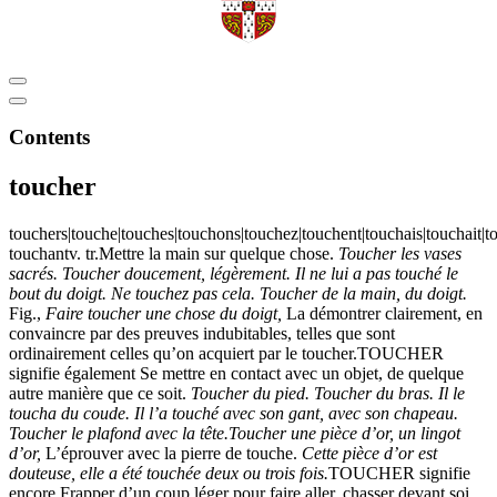
Contents
toucher
touchers|touche|touches|touchons|touchez|touchent|touchais|touchait|t
touchantv. tr.Mettre la main sur quelque chose.
Toucher les vases
sacrés. Toucher doucement, légèrement. Il ne lui a pas touché le
bout du doigt. Ne touchez pas cela. Toucher de la main, du doigt.
Fig.,
Faire toucher une chose du doigt,
La démontrer clairement, en
convaincre par des preuves indubitables, telles que sont
ordinairement celles qu’on acquiert par le toucher.TOUCHER
signifie également Se mettre en contact avec un objet, de quelque
autre manière que ce soit.
Toucher du pied. Toucher du bras. Il le
toucha du coude. Il l’a touché avec son gant, avec son chapeau.
Toucher le plafond avec la tête.
Toucher une pièce d’or, un lingot
d’or,
L’éprouver avec la pierre de touche.
Cette pièce d’or est
douteuse, elle a été touchée deux ou trois fois.
TOUCHER signifie
encore Frapper d’un coup léger pour faire aller, chasser devant soi,