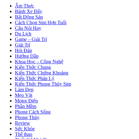
Ẩm Thực
Bánh Xe Đẩy
Bất Động Sản
Cách Chọn Sim Hợp Tuổi
Câu Nói Hay
Du Lịch
Game – Giải Trí
Giải Trí
Hỏi Đáp
Hướng Dẫn
Khoa Học – Công Nghệ
Kiến Thức Chung
Kiến Thức Chứng Khoáng
Kiến Thức Pháp Lý
Kiến Thức Phong Thủy Sim
Làm Đẹp
Mẹo Vặt
Motor Điện
Phần Mềm
Phong Cách Sống
Phong Thủy
Review
Sức Khỏe
Thể thao