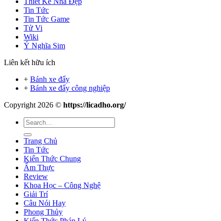
Thiết Kế Nhà Đẹp
Tin Tức
Tin Tức Game
Tử Vi
Wiki
Ý Nghĩa Sim
Liên kết hữu ích
+
Bánh xe đẩy
+
Bánh xe đẩy công nghiệp
Copyright 2026 ©
https://licadho.org/
Trang Chủ
Tin Tức
Kiến Thức Chung
Ẩm Thực
Review
Khoa Học – Công Nghệ
Giải Trí
Câu Nói Hay
Phong Thủy
Kiến Thức Pháp Lý