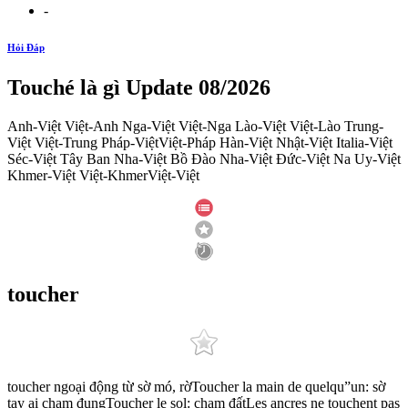
-
Hỏi Đáp
Touché là gì Update 08/2026
Anh-Việt Việt-Anh Nga-Việt Việt-Nga Lào-Việt Việt-Lào Trung-
Việt Việt-Trung Pháp-ViệtViệt-Pháp Hàn-Việt Nhật-Việt Italia-Việt
Séc-Việt Tây Ban Nha-Việt Bồ Đào Nha-Việt Đức-Việt Na Uy-Việt
Khmer-Việt Việt-KhmerViệt-Việt
toucher
toucher ngoại động từ sờ mó, rờToucher la main de quelqu”un: sờ
tay ai chạm đụngToucher le sol: chạm đấtLes ancres ne touchent pas