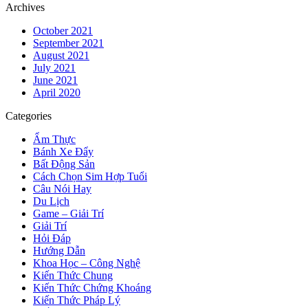
Archives
October 2021
September 2021
August 2021
July 2021
June 2021
April 2020
Categories
Ẩm Thực
Bánh Xe Đẩy
Bất Động Sản
Cách Chọn Sim Hợp Tuổi
Câu Nói Hay
Du Lịch
Game – Giải Trí
Giải Trí
Hỏi Đáp
Hướng Dẫn
Khoa Học – Công Nghệ
Kiến Thức Chung
Kiến Thức Chứng Khoáng
Kiến Thức Pháp Lý