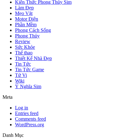
Kiến Thức Phong Thủy Sim
Làm Đẹp
Mẹo Vặt
Motor Điện
Phần Mềm
Phong Cách Sống
Phong Thủy
Review
Sức Khỏe
Thể thao
Thiết Kế Nhà Đẹp
Tin Tức
Tin Tức Game
Tử Vi
Wiki
Ý Nghĩa Sim
Meta
Log in
Entries feed
Comments feed
WordPress.org
Danh Mục