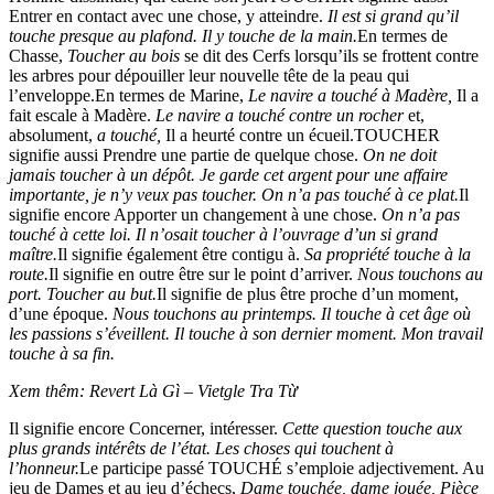
Entrer en contact avec une chose, y atteindre.
Il est si grand qu’il
touche presque au plafond. Il y touche de la main.
En termes de
Chasse,
Toucher au bois
se dit des Cerfs lorsqu’ils se frottent contre
les arbres pour dépouiller leur nouvelle tête de la peau qui
l’enveloppe.En termes de Marine,
Le navire a touché à Madère,
Il a
fait escale à Madère.
Le navire a
touché contre un rocher
et,
absolument,
a touché,
Il a heurté contre un écueil.TOUCHER
signifie aussi Prendre une partie de quelque chose.
On ne doit
jamais toucher à un dépôt. Je garde cet argent pour une affaire
importante, je n’y veux pas toucher. On n’a pas touché à ce plat.
Il
signifie encore Apporter un changement à une chose.
On n’a pas
touché à cette loi. Il n’osait toucher à l’ouvrage d’un si grand
maître.
Il signifie également être contigu à.
Sa propriété touche à la
route.
Il signifie en outre être sur le point d’arriver.
Nous touchons au
port. Toucher au but.
Il signifie de plus être proche d’un moment,
d’une époque.
Nous touchons au printemps. Il touche à cet âge où
les passions s’éveillent. Il touche à son dernier moment. Mon travail
touche à sa fin.
Xem thêm: Revert Là Gì – Vietgle Tra Từ
Il signifie encore Concerner, intéresser.
Cette question touche aux
plus grands intérêts de l’état. Les choses qui touchent à
l’honneur.
Le participe passé TOUCHÉ s’emploie adjectivement. Au
jeu de Dames et au jeu d’échecs,
Dame touchée, dame jouée, Pièce