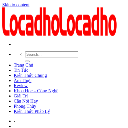
Skip to content
Trang Chủ
Tin Tức
Kiến Thức Chung
Ẩm Thực
Review
Khoa Học – Công Nghệ
Giải Trí
Câu Nói Hay
Phong Thủy
Kiến Thức Pháp Lý
-