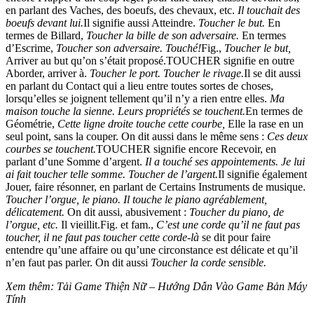
en parlant des Vaches, des boeufs, des chevaux, etc.
Il touchait des
boeufs devant lui.
Il signifie aussi Atteindre.
Toucher le but.
En
termes de Billard,
Toucher la bille de son adversaire.
En termes
d’Escrime,
Toucher son adversaire. Touché!
Fig.,
Toucher le but,
Arriver au but qu’on s’était proposé.TOUCHER signifie en outre
Aborder, arriver à.
Toucher le port. Toucher le rivage.
Il se dit aussi
en parlant du Contact qui a lieu entre toutes sortes de choses,
lorsqu’elles se joignent tellement qu’il n’y a rien entre elles.
Ma
maison touche la sienne. Leurs propriétés se touchent.
En termes de
Géométrie,
Cette ligne droite touche cette courbe,
Elle la rase en un
seul point, sans la couper. On dit aussi dans le même sens :
Ces deux
courbes se touchent.
TOUCHER signifie encore Recevoir, en
parlant d’une Somme d’argent.
Il a touché ses appointements. Je lui
ai fait toucher telle somme. Toucher de l’argent.
Il signifie également
Jouer, faire résonner, en parlant de Certains Instruments de musique.
Toucher l’orgue, le piano. Il touche le piano agréablement,
délicatement.
On dit aussi, abusivement :
Toucher du piano, de
l’orgue, etc.
Il vieillit.Fig. et fam.,
C’est une corde qu’il ne faut pas
toucher, il ne faut pas toucher cette corde-là
se dit pour faire
entendre qu’une affaire ou qu’une circonstance est délicate et qu’il
n’en faut pas parler. On dit aussi
Toucher la corde sensible.
Xem thêm: Tải Game Thiện Nữ – Hướng Dẫn Vào Game Bản Máy
Tính