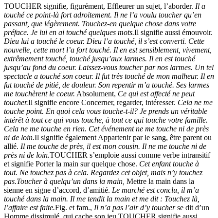
TOUCHER signifie, figurément, Effleurer un sujet, l’aborder.
Il a
touché ce point-là fort adroitement. Il ne l’a voulu toucher qu’en
passant, que légèrement. Touchez-en quelque chose dans votre
préface. Je lui en ai touché quelques mots.
Il signifie aussi émouvoir.
Dieu lui a touché le coeur. Dieu l’a touché, il s’est converti. Cette
nouvelle, cette mort l’a fort touché. Il en est sensiblement, vivement,
extrêmement touché, touché jusqu’aux larmes. Il en est touché
jusqu’au fond du coeur. Laissez-vous toucher par nos larmes. Un tel
spectacle a touché son coeur. Il fut très touché de mon malheur. Il en
fut touché de pitié, de douleur. Son repentir m’a touché. Ses larmes
me touchèrent le coeur.
Absolument,
Ce qui est affecté ne peut
toucher.
Il signifie encore Concerner, regarder, intéresser.
Cela ne me
touche point. En quoi cela vous touche-t-il? Je prends un véritable
intérêt à tout ce qui vous touche, à tout ce qui touche votre famille.
Cela ne me touche en rien. Cet événement ne me touche ni de près
ni de loin.
Il signifie également Appartenir par le sang, être parent ou
allié.
Il me touche de près, il est mon cousin. Il ne me touche ni de
près ni de loin.
TOUCHER s’emploie aussi comme verbe intransitif
et signifie Porter la main sur quelque chose.
Cet enfant touche à
tout. Ne touchez pas à cela. Regardez cet objet, mais n’y touchez
pas.
Toucher à quelqu’un dans la main,
Mettre la main dans la
sienne en signe d’accord, d’amitié.
Le marché est conclu, il m’a
touché dans la main. Il me tendit la main et me dit : Touchez là,
l’affaire est faite.
Fig. et fam.,
Il n’a pas l’air d’y toucher
se dit d’un
Homme dissimulé, qui cache son jeu.TOUCHER signifie aussi