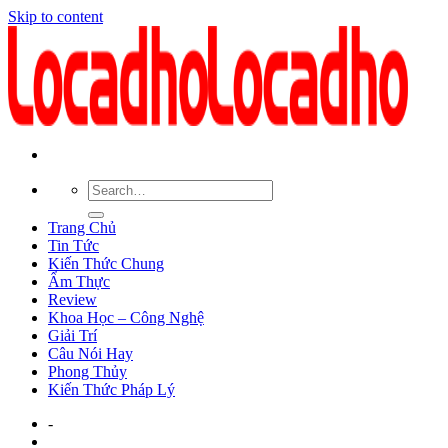
Skip to content
Trang Chủ
Tin Tức
Kiến Thức Chung
Ẩm Thực
Review
Khoa Học – Công Nghệ
Giải Trí
Câu Nói Hay
Phong Thủy
Kiến Thức Pháp Lý
-