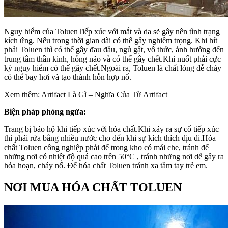
Nguy hiểm của ToluenTiếp xúc với mắt và da sẽ gây nên tình trạng
kích ứng. Nếu trong thời gian dài có thể gây nghiêm trọng. Khi hít
phải Toluen thì có thể gây đau đầu, ngủ gật, vô thức, ảnh hưởng đến
trung tâm thần kinh, hỏng não và có thể gây chết.Khi nuốt phải cực
kỳ nguy hiểm có thể gây chết.Ngoài ra, Toluen là chất lỏng dễ cháy
có thể bay hơi và tạo thành hỗn hợp nổ.
Xem thêm: Artifact Là Gì – Nghĩa Của Từ Artifact
Biện pháp phòng ngừa:
Trang bị bảo hộ khi tiếp xúc với hóa chất.Khi xảy ra sự cố tiếp xúc
thì phải rửa bằng nhiều nước cho đến khi sự kích thích dịu đi.Hóa
chất Toluen công nghiệp phải để trong kho có mái che, tránh để
những nơi có nhiệt độ quá cao trên 50°C , tránh những nơi dễ gây ra
hỏa hoạn, cháy nổ. Để hóa chất Toluen tránh xa tầm tay trẻ em.
NƠI MUA HÓA CHẤT TOLUEN