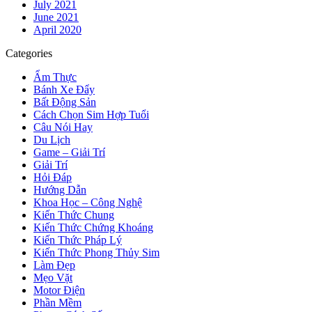
July 2021
June 2021
April 2020
Categories
Ẩm Thực
Bánh Xe Đẩy
Bất Động Sản
Cách Chọn Sim Hợp Tuổi
Câu Nói Hay
Du Lịch
Game – Giải Trí
Giải Trí
Hỏi Đáp
Hướng Dẫn
Khoa Học – Công Nghệ
Kiến Thức Chung
Kiến Thức Chứng Khoáng
Kiến Thức Pháp Lý
Kiến Thức Phong Thủy Sim
Làm Đẹp
Mẹo Vặt
Motor Điện
Phần Mềm