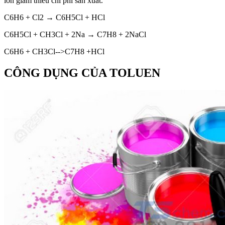
lớn giảm thiểu chi phí sản xuất.
C6H6 + Cl2 → C6H5Cl + HCl
C6H5Cl + CH3Cl + 2Na → C7H8 + 2NaCl
C6H6 + CH3Cl-->C7H8 +HCl
CÔNG DỤNG CỦA TOLUEN