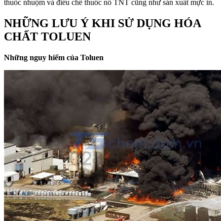
thuốc nhuộm và điều chế thuốc nổ TNT cũng như sản xuất mực in.
NHỮNG LƯU Ý KHI SỬ DỤNG HÓA
CHẤT TOLUEN
Những nguy hiểm của Toluen