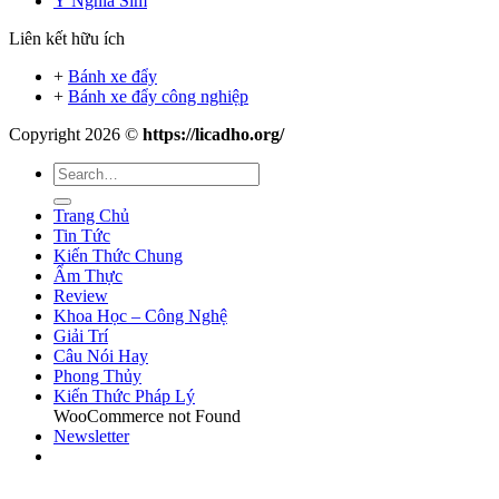
Ý Nghĩa Sim
Liên kết hữu ích
+
Bánh xe đẩy
+
Bánh xe đẩy công nghiệp
Copyright 2026 ©
https://licadho.org/
Trang Chủ
Tin Tức
Kiến Thức Chung
Ẩm Thực
Review
Khoa Học – Công Nghệ
Giải Trí
Câu Nói Hay
Phong Thủy
Kiến Thức Pháp Lý
WooCommerce not Found
Newsletter