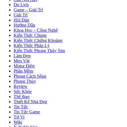
Du Lịch
Game – Giải Trí
Giải Trí
Hỏi Đáp
Hướng Dẫn
Khoa Học – Công Nghệ
Kiến Thức Chung
Kiến Thức Chứng Khoáng
Kiến Thức Pháp Lý
Kiến Thức Phong Thủy Sim
Làm Đẹp
Mẹo Vặt
Motor Điện
Phần Mềm
Phong Cách Sống
Phong Thủy
Review
Sức Khỏe
Thể thao
Thiết Kế Nhà Đẹp
Tin Tức
Tin Tức Game
Tử Vi
Wiki