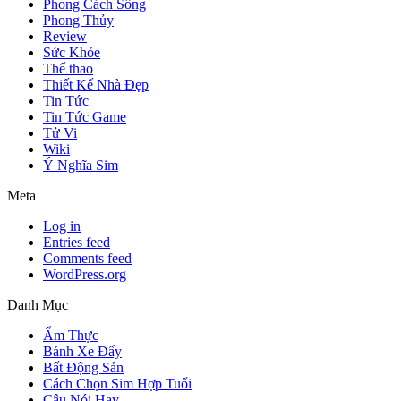
Phong Cách Sống
Phong Thủy
Review
Sức Khỏe
Thể thao
Thiết Kế Nhà Đẹp
Tin Tức
Tin Tức Game
Tử Vi
Wiki
Ý Nghĩa Sim
Meta
Log in
Entries feed
Comments feed
WordPress.org
Danh Mục
Ẩm Thực
Bánh Xe Đẩy
Bất Động Sản
Cách Chọn Sim Hợp Tuổi
Câu Nói Hay