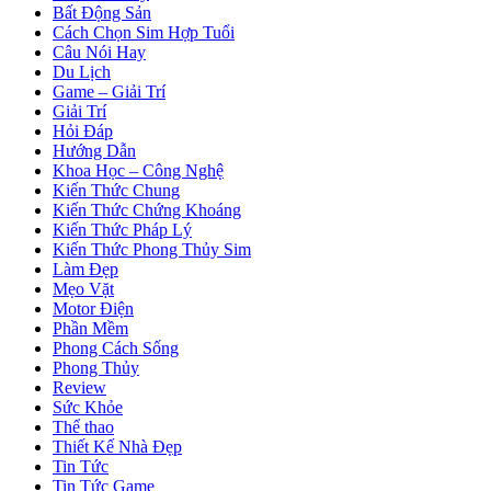
Bất Động Sản
Cách Chọn Sim Hợp Tuổi
Câu Nói Hay
Du Lịch
Game – Giải Trí
Giải Trí
Hỏi Đáp
Hướng Dẫn
Khoa Học – Công Nghệ
Kiến Thức Chung
Kiến Thức Chứng Khoáng
Kiến Thức Pháp Lý
Kiến Thức Phong Thủy Sim
Làm Đẹp
Mẹo Vặt
Motor Điện
Phần Mềm
Phong Cách Sống
Phong Thủy
Review
Sức Khỏe
Thể thao
Thiết Kế Nhà Đẹp
Tin Tức
Tin Tức Game