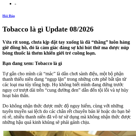
-
Hỏi Đáp
Tobacco là gì Update 08/2026
Vừa rít xong, chưa kịp đặt tay xuống là đã “thăng” luôn hàng
giờ đồng hồ, đó là cảm giác đáng sợ khi hút thứ ma dược núp
bóng thuốc lá thơm khiến giới trẻ cuồng loạn.
Bạn đang xem: Tobacco là gì
Tự gắn cho mình cái “mác” là dân chơi sành điệu, một bộ phận
thanh thiếu niên đang “ngụp lặn” trong những cơn phê bất tận từ
các loại ma túy tổng hợp. Họ không biết mình đang đứng trước
nguy cơ trượt dài trên “cung đường đen” dẫn đến tội lỗi và tự hủy
hoại bản thân.
Do không nhận thức được mức độ nguy hiểm, cùng với những
tuyên truyền sai lệch do các chân rết chuyên bán lẻ hoặc do bạn bè
rủ rê, nhiều thanh niên đã vô tư sử dụng mà không nhận thức được
những hậu quả kinh khủng sẽ phải gánh chịu.