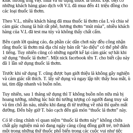
khác hưởng ứng việc mua và sử dụng thuốc lá thơm. Đặc biệt có
những khách hàng giao dịch với V.L đã mua đến 41 triệu đồng cho
các loại thuốc lá thơm.
Theo V.L, nhiều khách hàng đã mua thuốc lá thơm của L và chia sẻ
cảm giác chung là hút rất phê, hương thơm “mút mùa”, nhiều khách
hàng của V.L đã test ma túy và không thấy chất cấm.
Bên cạnh lời quảng cáo, đa phần các dân chơi này đều công nhận
rằng thuốc lá thơm mà địa chỉ này bán rất “ảo diệu” có thể phê đến
1 tiếng. Tuy nhiên cũng có những người kể lại cảm giác sợ hãi khi
sử dụng “thuốc lá thơm”. Một nick facebook tên T. cho biết cậu này
đã 1 lần sử dụng thuốc lá thơm.
Trước khi sử dụng T. cũng được bạn giới thiệu là không gây nghiện
và cảm giác rất thích. T. lấy sử dụng và ngay lập tức thấy hoa mắt, ù
tai, tim đập nhanh và buồn nôn.
Tuy nhiên, sau 1 tháng sử dụng thì T không buồn nôn nữa mà bị
hoang tưởng, những lúc hút thì tưởng tượng có người đang truy sát
và tìm chỗ ẩn náu, nhiều khi đang đi từ trường về nhà thì quên mất
đường. Đến bây giờ T. bảo cạch đến già món “thuốc lá thơm” này.
Có lẽ cũng chính vì quan niệm “thuốc lá thơm này” không chứa
chất gây nghiện mà nó đang ngày càng cộng đồng giới trẻ, trở thành
một trong những thứ thuốc phổ biến trong các cuộc vui như tiệc