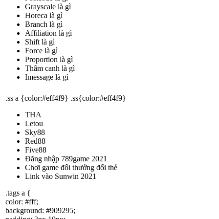
Grayscale là gì
Horeca là gì
Branch là gì
Affiliation là gì
Shift là gì
Force là gì
Proportion là gì
Thâm canh là gì
Imessage là gì
.ss a {color:#eff4f9} .ss{color:#eff4f9}
THA
Letou
Sky88
Red88
Five88
Đăng nhập 789game 2021
Chơi game đổi thưởng đổi thẻ
Link vào Sunwin 2021
.tags a {
color: #fff;
background: #909295;