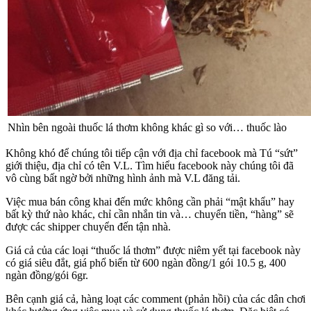
Nhìn bên ngoài thuốc lá thơm không khác gì so với… thuốc lào
Không khó để chúng tôi tiếp cận với địa chỉ facebook mà Tú “sứt”
giới thiệu, địa chỉ có tên V.L. Tìm hiểu facebook này chúng tôi đã
vô cùng bất ngờ bởi những hình ảnh mà V.L đăng tải.
Việc mua bán công khai đến mức không cần phải “mật khẩu” hay
bất kỳ thứ nào khác, chỉ cần nhắn tin và… chuyển tiền, “hàng” sẽ
được các shipper chuyển đến tận nhà.
Giá cả của các loại “thuốc lá thơm” được niêm yết tại facebook này
có giá siêu đắt, giá phổ biến từ 600 ngàn đồng/1 gói 10.5 g, 400
ngàn đồng/gói 6gr.
Bên cạnh giá cả, hàng loạt các comment (phản hồi) của các dân chơi