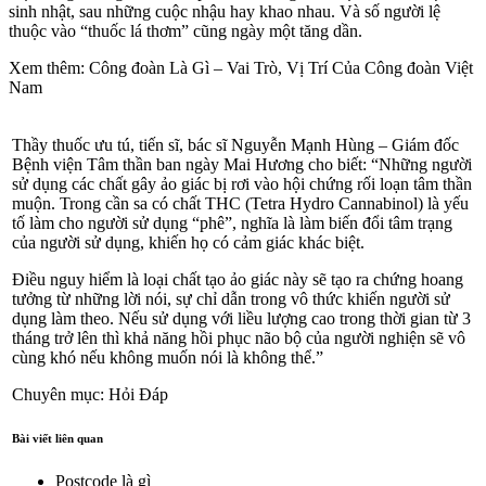
sinh nhật, sau những cuộc nhậu hay khao nhau. Và số người lệ
thuộc vào “thuốc lá thơm” cũng ngày một tăng dần.
Xem thêm: Công đoàn Là Gì – Vai Trò, Vị Trí Của Công đoàn Việt
Nam
Thầy thuốc ưu tú, tiến sĩ, bác sĩ Nguyễn Mạnh Hùng – Giám đốc
Bệnh viện Tâm thần ban ngày Mai Hương cho biết: “Những người
sử dụng các chất gây ảo giác bị rơi vào hội chứng rối loạn tâm thần
muộn. Trong cần sa có chất THC (Tetra Hydro Cannabinol) là yếu
tố làm cho người sử dụng “phê”, nghĩa là làm biến đổi tâm trạng
của người sử dụng, khiến họ có cảm giác khác biệt.
Điều nguy hiểm là loại chất tạo ảo giác này sẽ tạo ra chứng hoang
tưởng từ những lời nói, sự chỉ dẫn trong vô thức khiến người sử
dụng làm theo. Nếu sử dụng với liều lượng cao trong thời gian từ 3
tháng trở lên thì khả năng hồi phục não bộ của người nghiện sẽ vô
cùng khó nếu không muốn nói là không thể.”
Chuyên mục: Hỏi Đáp
Bài viết liên quan
Postcode là gì