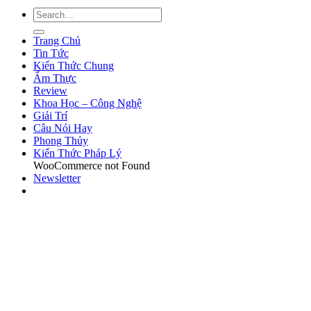
Trang Chủ
Tin Tức
Kiến Thức Chung
Ẩm Thực
Review
Khoa Học – Công Nghệ
Giải Trí
Câu Nói Hay
Phong Thủy
Kiến Thức Pháp Lý
WooCommerce not Found
Newsletter