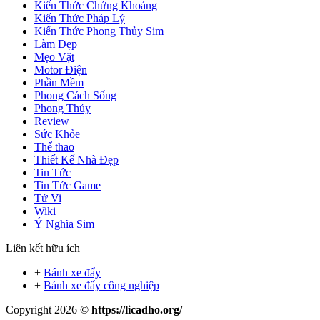
Kiến Thức Chứng Khoáng
Kiến Thức Pháp Lý
Kiến Thức Phong Thủy Sim
Làm Đẹp
Mẹo Vặt
Motor Điện
Phần Mềm
Phong Cách Sống
Phong Thủy
Review
Sức Khỏe
Thể thao
Thiết Kế Nhà Đẹp
Tin Tức
Tin Tức Game
Tử Vi
Wiki
Ý Nghĩa Sim
Liên kết hữu ích
+
Bánh xe đẩy
+
Bánh xe đẩy công nghiệp
Copyright 2026 ©
https://licadho.org/