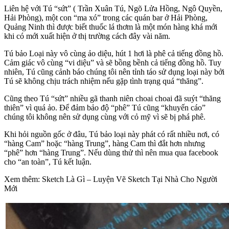
Liên hệ với Tú “sứt” ( Trần Xuân Tú, Ngõ Lửa Hồng, Ngô Quyền,
Hải Phòng), một con “ma xó” trong các quán bar ở Hải Phòng,
Quảng Ninh thì được biết thuốc lá thơm là một món hàng khá mới
khi có mới xuất hiện ở thị trường cách đây vài năm.
Tú bảo Loại này vô cùng ảo diệu, hút 1 hơi là phê cả tiếng đồng hồ.
Cảm giác vô cùng “vi diệu” và sẽ bồng bềnh cả tiếng đồng hồ. Tuy
nhiên, Tú cũng cảnh báo chúng tôi nên tỉnh táo sử dụng loại này bởi
Tú sẽ không chịu trách nhiệm nếu gặp tình trạng quá “thăng”.
Cũng theo Tú “sứt” nhiều gã thanh niên choai choai đã suýt “thăng
thiên” vì quá ảo. Để đảm bảo độ “phê” Tú cũng “khuyến cáo”
chúng tôi không nên sử dụng cùng với cỏ mỹ vì sẽ bị phá phê.
Khi hỏi nguồn gốc ở đâu, Tú bảo loại này phát có rất nhiều nơi, có
“hàng Cam” hoặc “hàng Trung”, hàng Cam thì đắt hơn nhưng
“phê” hơn “hàng Trung”. Nếu dùng thử thì nên mua qua facebook
cho “an toàn”, Tú kết luận.
Xem thêm: Sketch Là Gì – Luyện Vẽ Sketch Tại Nhà Cho Người
Mới