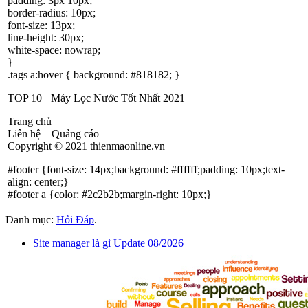
padding: 3px 10px;
border-radius: 10px;
font-size: 13px;
line-height: 30px;
white-space: nowrap;
}
.tags a:hover { background: #818182; }
TOP 10+ Máy Lọc Nước Tốt Nhất 2021
Trang chủ
Liên hệ – Quảng cáo
Copyright © 2021 thienmaonline.vn
#footer {font-size: 14px;background: #ffffff;padding: 10px;text-
align: center;}
#footer a {color: #2c2b2b;margin-right: 10px;}
Danh mục:
Hỏi Đáp
.
Site manager là gì Update 08/2026