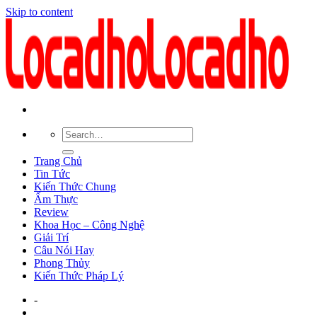
Skip to content
Trang Chủ
Tin Tức
Kiến Thức Chung
Ẩm Thực
Review
Khoa Học – Công Nghệ
Giải Trí
Câu Nói Hay
Phong Thủy
Kiến Thức Pháp Lý
-