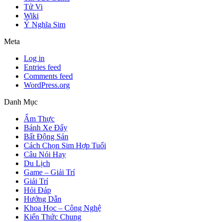
Tử Vi
Wiki
Ý Nghĩa Sim
Meta
Log in
Entries feed
Comments feed
WordPress.org
Danh Mục
Ẩm Thực
Bánh Xe Đẩy
Bất Động Sản
Cách Chọn Sim Hợp Tuổi
Câu Nói Hay
Du Lịch
Game – Giải Trí
Giải Trí
Hỏi Đáp
Hướng Dẫn
Khoa Học – Công Nghệ
Kiến Thức Chung