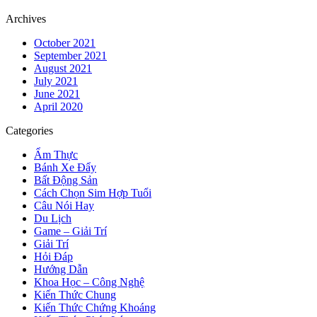
Archives
October 2021
September 2021
August 2021
July 2021
June 2021
April 2020
Categories
Ẩm Thực
Bánh Xe Đẩy
Bất Động Sản
Cách Chọn Sim Hợp Tuổi
Câu Nói Hay
Du Lịch
Game – Giải Trí
Giải Trí
Hỏi Đáp
Hướng Dẫn
Khoa Học – Công Nghệ
Kiến Thức Chung
Kiến Thức Chứng Khoáng