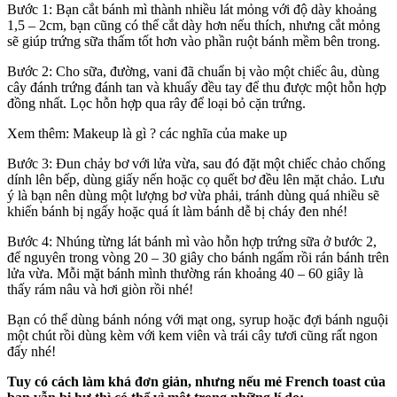
Bước 1: Bạn cắt bánh mì thành nhiều lát mỏng với độ dày khoảng
1,5 – 2cm, bạn cũng có thể cắt dày hơn nếu thích, nhưng cắt mỏng
sẽ giúp trứng sữa thấm tốt hơn vào phần ruột bánh mềm bên trong.
Bước 2: Cho sữa, đường, vani đã chuẩn bị vào một chiếc âu, dùng
cây đánh trứng đánh tan và khuấy đều tay để thu được một hỗn hợp
đồng nhất. Lọc hỗn hợp qua rây để loại bỏ cặn trứng.
Xem thêm: Makeup là gì ? các nghĩa của make up
Bước 3: Đun chảy bơ với lửa vừa, sau đó đặt một chiếc chảo chống
dính lên bếp, dùng giấy nến hoặc cọ quết bơ đều lên mặt chảo. Lưu
ý là bạn nên dùng một lượng bơ vừa phải, tránh dùng quá nhiều sẽ
khiến bánh bị ngấy hoặc quá ít làm bánh dễ bị cháy đen nhé!
Bước 4: Nhúng từng lát bánh mì vào hỗn hợp trứng sữa ở bước 2,
để nguyên trong vòng 20 – 30 giây cho bánh ngấm rồi rán bánh trên
lửa vừa. Mỗi mặt bánh mình thường rán khoảng 40 – 60 giây là
thấy rám nâu và hơi giòn rồi nhé!
Bạn có thể dùng bánh nóng với mạt ong, syrup hoặc đợi bánh nguội
một chút rồi dùng kèm với kem viên và trái cây tươi cũng rất ngon
đấy nhé!
Tuy có cách làm khá đơn giản, nhưng nếu mẻ French toast của