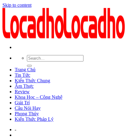
Skip to content
Trang Chủ
Tin Tức
Kiến Thức Chung
Ẩm Thực
Review
Khoa Học – Công Nghệ
Giải Trí
Câu Nói Hay
Phong Thủy
Kiến Thức Pháp Lý
-