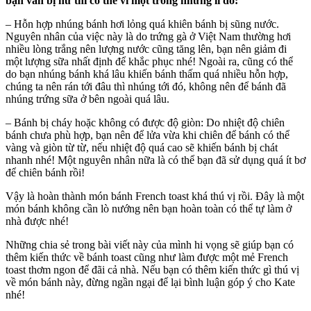
bạn vẫn bị hư thì có thể vì một trong những lí do:
– Hỗn hợp nhúng bánh hơi lỏng quá khiên bánh bị sũng nước.
Nguyên nhân của việc này là do trứng gà ở Việt Nam thường hơi
nhiều lòng trắng nên lượng nước cũng tăng lên, bạn nên giảm đi
một lượng sữa nhất định để khắc phục nhé! Ngoài ra, cũng có thể
do bạn nhúng bánh khá lâu khiến bánh thấm quá nhiều hỗn hợp,
chúng ta nên rán tới đâu thì nhúng tới đó, không nên để bánh đã
nhúng trứng sữa ở bên ngoài quá lâu.
– Bánh bị cháy hoặc không có được độ giòn: Do nhiệt độ chiên
bánh chưa phù hợp, bạn nên để lửa vừa khi chiên để bánh có thể
vàng và giòn từ từ, nếu nhiệt độ quá cao sẽ khiến bánh bị chát
nhanh nhé! Một nguyên nhân nữa là có thể bạn đã sử dụng quá ít bơ
để chiên bánh rồi!
Vậy là hoàn thành món bánh French toast khá thú vị rồi. Đây là một
món bánh không cần lò nướng nên bạn hoàn toàn có thể tự làm ở
nhà được nhé!
Những chia sẻ trong bài viết này của mình hi vọng sẽ giúp bạn có
thêm kiến thức về bánh toast cũng như làm được một mẻ French
toast thơm ngon để đãi cả nhà. Nếu bạn có thêm kiến thức gì thú vị
về món bánh này, đừng ngần ngại để lại bình luận góp ý cho Kate
nhé!