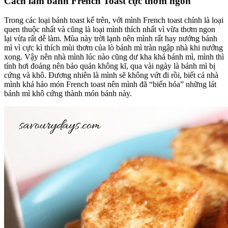
Cách làm bánh French Toast cực thơm ngon
Trong các loại bánh toast kể trên, với mình French toast chính là loại
quen thuộc nhất và cũng là loại mình thích nhất vì vừa thơm ngon
lại vừa rất dễ làm. Mùa này trời lạnh nên mình rất hay nướng bánh
mì vì cực kì thích mùi thơm của lò bánh mì tràn ngập nhà khi nướng
xong. Vậy nên nhà mình lúc nào cũng dư kha khá bánh mì, mình thì
tính hơi đoảng nên bảo quản không kĩ, qua vài ngày là bánh mì bị
cứng và khô. Đương nhiên là mình sẽ không vứt đi rồi, biết cả nhà
mình khá hảo món French toast nên mình đã “biến hóa” những lát
bánh mì khô cứng thành món bánh này.