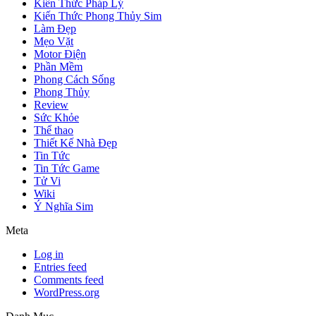
Kiến Thức Pháp Lý
Kiến Thức Phong Thủy Sim
Làm Đẹp
Mẹo Vặt
Motor Điện
Phần Mềm
Phong Cách Sống
Phong Thủy
Review
Sức Khỏe
Thể thao
Thiết Kế Nhà Đẹp
Tin Tức
Tin Tức Game
Tử Vi
Wiki
Ý Nghĩa Sim
Meta
Log in
Entries feed
Comments feed
WordPress.org