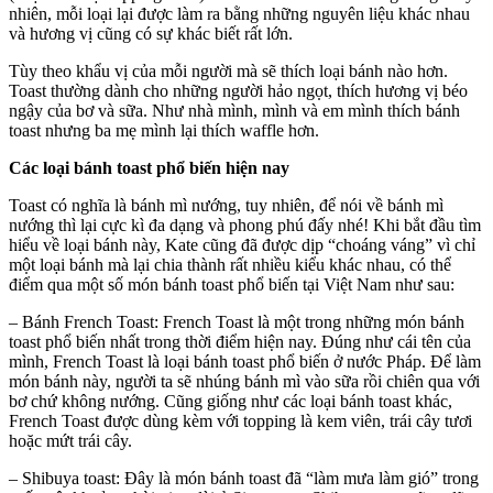
nhiên, mỗi loại lại được làm ra bằng những nguyên liệu khác nhau
và hương vị cũng có sự khác biết rất lớn.
Tùy theo khẩu vị của mỗi người mà sẽ thích loại bánh nào hơn.
Toast thường dành cho những người hảo ngọt, thích hương vị béo
ngậy của bơ và sữa. Như nhà mình, mình và em mình thích bánh
toast nhưng ba mẹ mình lại thích waffle hơn.
Các loại bánh toast phổ biến hiện nay
Toast có nghĩa là bánh mì nướng, tuy nhiên, để nói về bánh mì
nướng thì lại cực kì đa dạng và phong phú đấy nhé! Khi bắt đầu tìm
hiểu về loại bánh này, Kate cũng đã được dịp “choáng váng” vì chỉ
một loại bánh mà lại chia thành rất nhiều kiểu khác nhau, có thể
điểm qua một số món bánh toast phổ biến tại Việt Nam như sau:
– Bánh French Toast: French Toast là một trong những món bánh
toast phổ biến nhất trong thời điểm hiện nay. Đúng như cái tên của
mình, French Toast là loại bánh toast phổ biến ở nước Pháp. Để làm
món bánh này, người ta sẽ nhúng bánh mì vào sữa rồi chiên qua với
bơ chứ không nướng. Cũng giống như các loại bánh toast khác,
French Toast được dùng kèm với topping là kem viên, trái cây tươi
hoặc mứt trái cây.
– Shibuya toast: Đây là món bánh toast đã “làm mưa làm gió” trong