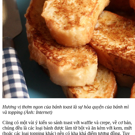
Hương vị thơm ngon của bánh toast là sự hòa quyện của bánh mì
và topping
(Ảnh: Internet)
Cũng có một vài ý kiến so sánh toast với waffle và crepe, về cơ bản,
chúng đều là các loại bánh được làm từ bột và ăn kèm với kem, mứt
(hoặc các loại topping khác) nên có kha khá điểm tương đồng. Tuy