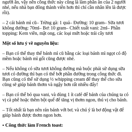
người ăn, vậy nên công thức này cũng là làm phần ăn của 2 người
nhé, nếu nhà bạn đông thành viên hơn thì chỉ cần nhân lên là được
rồi).
– 2 cái bánh mì cũ– Trừng gà: 1 quả– Đường: 10 gram– Sữa tươi
không đường: 70ml– Bơ: 10 gram– Chiết xuất vani: 2ml– Phần
topping: Kem viên, mật ong, các loại mứt hoặc trái cây tươi
Một số lưu ý về nguyên liệu:
– Bạn có thể thay thế bánh mì cũ bằng các loại bánh mì ngọt có độ
mềm hoặc bánh mì gối cũng được nhé.
– Nếu không có sữa tươi không đường mà buộc phải sử dụng sữa
tươi có đường thì bạn có thể bớt phần đường trong công thức đi.
Bạn cũng có thể sử dụng ½ whipping cream để thay thế cho sữa
cũng sẽ giúp bánh thơm và ngậy hơn rất nhiều đấy!
– Bạn có thể bỏ qua vani, và dùng 1 ít café để bánh của chúng ta có
vị cà phê hoặc thêm bột quế để tăng vị thơm ngon, thú vị cho bánh.
– Tốt nhất là bạn nên rán bánh với bơ, và chú ý là bơ động vật để
giúp bánh được thơm ngon hơn.
• Công thức làm French toast: