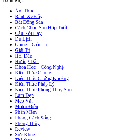
Danh Mục
Ẩm Thực
Bánh Xe Đẩy
Bất Động Sản
Cách Chọn Sim Hợp Tuổi
Câu Nói Hay
Du Lịch
Game – Giải Trí
Giải Trí
Hỏi Đáp
Hướng Dẫn
Khoa Học – Công Nghệ
Kiến Thức Chung
Kiến Thức Chứng Khoáng
Kiến Thức Pháp Lý
Kiến Thức Phong Thủy Sim
Làm Đẹp
Mẹo Vặt
Motor Điện
Phần Mềm
Phong Cách Sống
Phong Thủy
Review
Sức Khỏe