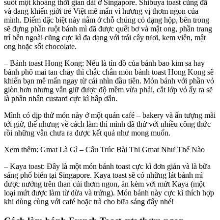
suốt một khoảng thời gian dài ở Singapore. Shibuya toast cũng đã
và đang khiến giới trẻ Việt mê mẩn vì hương vị thơm ngon của
mình. Điểm đặc biệt này nằm ở chỗ chúng có dạng hộp, bên trong
sẽ đựng phần ruột bánh mì đã được quết bơ và mật ong, phần trang
trí bên ngoài cũng cực kì đa dạng với trái cây tươi, kem viên, mật
ong hoặc sốt chocolate.
– Bánh toast Hong Kong: Nếu là tín đồ của bánh bao kim sa hay
bánh phô mai tan chảy thì chắc chắn món bánh toast Hong Kong sẽ
khiến bạn mê mẩn ngay từ cái nhìn đầu tiên. Món bánh với phần vỏ
giòn hơn nhưng vẫn giữ được độ mềm vừa phải, cắt lớp vỏ ấy ra sẽ
là phần nhân custard cực kì hấp dẫn.
Mình có dịp thử món này ở một quán café – bakery và ấn tượng mãi
tới giờ, thế nhưng về cách làm thì mình đã thử với nhiều công thức
rồi những vẫn chưa ra được kết quả như mong muốn.
Xem thêm: Gmat Là Gì – Cấu Trúc Bài Thi Gmat Như Thế Nào
– Kaya toast: Đây là một món bánh toast cực kì đơn giản và là bữa
sáng phổ biến tại Singapore. Kaya toast sẽ có những lát bánh mì
được nướng trên than củi thơm ngon, ăn kèm với mứt Kaya (một
loại mứt được làm từ dừa và trứng). Món bánh này cực kì thích hợp
khi dùng cùng với café hoặc trà cho bữa sáng đấy nhé!