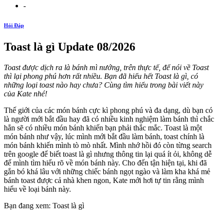
-
Hỏi Đáp
Toast là gì Update 08/2026
Toast được dịch ra là bánh mì nướng, trên thực tế, để nói về Toast
thì lại phong phú hơn rất nhiều. Bạn đã hiểu hết Toast là gì, có
những loại toast nào hay chưa? Cùng tìm hiểu trong bài viết này
của Kate nhé!
Thế giới của các món bánh cực kì phong phú và đa dạng, dù bạn có
là người mới bắt đầu hay đã có nhiều kinh nghiệm làm bánh thì chắc
hẳn sẽ có nhiều món bánh khiến bạn phải thắc mắc. Toast là một
món bánh như vậy, lúc mình mới bắt đầu làm bánh, toast chính là
món bánh khiến mình tò mò nhất. Mình nhớ hồi đó còn từng search
trên google để biết toast là gì nhưng thông tin lại quá ít ỏi, không dễ
để mình tìm hiểu rõ về món bánh này. Cho đến tận hiện tại, khi đã
gắn bó khá lâu với những chiếc bánh ngọt ngào và làm kha khá mẻ
bánh toast được cả nhà khen ngon, Kate mới hơi tự tin rằng mình
hiểu về loại bánh này.
Bạn đang xem: Toast là gì