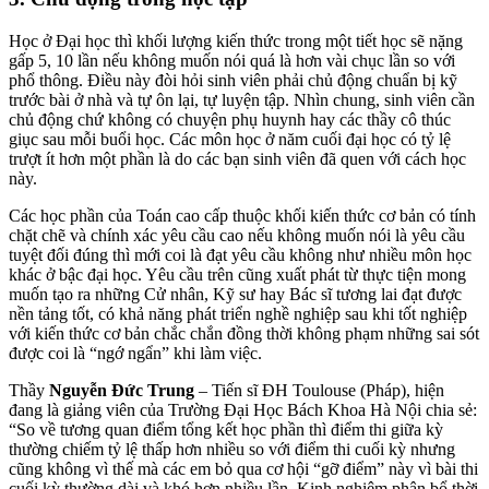
Học ở Đại học thì khối lượng kiến thức trong một tiết học sẽ nặng
gấp 5, 10 lần nếu không muốn nói quá là hơn vài chục lần so với
phổ thông. Điều này đòi hỏi sinh viên phải chủ động chuẩn bị kỹ
trước bài ở nhà và tự ôn lại, tự luyện tập. Nhìn chung, sinh viên cần
chủ động chứ không có chuyện phụ huynh hay các thầy cô thúc
giục sau mỗi buổi học. Các môn học ở năm cuối đại học có tỷ lệ
trượt ít hơn một phần là do các bạn sinh viên đã quen với cách học
này.
Các học phần của Toán cao cấp thuộc khối kiến thức cơ bản có tính
chặt chẽ và chính xác yêu cầu cao nếu không muốn nói là yêu cầu
tuyệt đối đúng thì mới coi là đạt yêu cầu không như nhiều môn học
khác ở bậc đại học. Yêu cầu trên cũng xuất phát từ thực tiện mong
muốn tạo ra những Cử nhân, Kỹ sư hay Bác sĩ tương lai đạt được
nền tảng tốt, có khả năng phát triển nghề nghiệp sau khi tốt nghiệp
với kiến thức cơ bản chắc chắn đồng thời không phạm những sai sót
được coi là “ngớ ngẩn” khi làm việc.
Thầy
Nguyễn Đức Trung
– Tiến sĩ ĐH Toulouse (Pháp), hiện
đang là giảng viên của Trường Đại Học Bách Khoa Hà Nội chia sẻ:
“So về tương quan điểm tổng kết học phần thì điểm thi giữa kỳ
thường chiếm tỷ lệ thấp hơn nhiều so với điểm thi cuối kỳ nhưng
cũng không vì thế mà các em bỏ qua cơ hội “gỡ điểm” này vì bài thi
cuối kỳ thường dài và khó hơn nhiều lần. Kinh nghiệm phân bổ thời