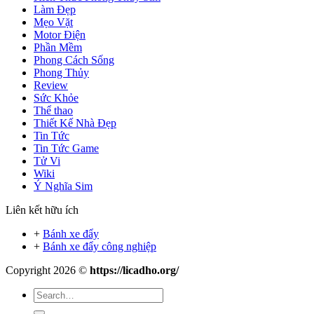
Làm Đẹp
Mẹo Vặt
Motor Điện
Phần Mềm
Phong Cách Sống
Phong Thủy
Review
Sức Khỏe
Thể thao
Thiết Kế Nhà Đẹp
Tin Tức
Tin Tức Game
Tử Vi
Wiki
Ý Nghĩa Sim
Liên kết hữu ích
+
Bánh xe đẩy
+
Bánh xe đẩy công nghiệp
Copyright 2026 ©
https://licadho.org/