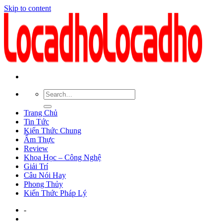
Skip to content
Trang Chủ
Tin Tức
Kiến Thức Chung
Ẩm Thực
Review
Khoa Học – Công Nghệ
Giải Trí
Câu Nói Hay
Phong Thủy
Kiến Thức Pháp Lý
-