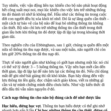
Tuy nhiên, việc vận động liên tục khiến cho bộ não phải hoạt động
hết công suất mọi noi, mọi lúc khiến cho việc lưu trữ những thông
tin đó thành trí nhớ là không thể. Hầu như các thông tin trong cuộc
đời con người đều bị xóa khỏi trí nhớ. Đó là sự lãng quên cần thiết –
một cách tự bảo vệ của bộ não để loại bỏ những thông tin không
cần thiết. Bộ não chỉ lưu trữ những thông tin cần thiết trong thời
gian lâu hơn khi thông tin đó được lặp đi lặp lại trong khoảng thời
gian dài.
Theo nghiên cứu của Ebbinghaus, sau 1 giờ, chúng ta quên đến một
nửa số thông tin thu nạp được, và sau một tuần, não người chỉ còn
lưu giữ 20% thông tin đã thu nạp đó.
Thực tế não người gần như không có giới hạn nhưng một lúc nó chỉ
có thể xử lý được 3 – 5 luồng thông tin. Vậy nên bạn mới cần đến
thời gian, lặp đi lặp lại để não lưu lại các thông tin đó. Nếu chỉ dùng
mắt để ghi nhớ bài giảng thì rất khó khăn. Bạn hãy dùng đến việc
lưu thông tin lên giấy, đọc chậm sách giáo khoa, viết ra những gì
cần và tự mình chứng minh điều chưa hiểu. Như vậy kiến thức đi
đến đâu thì vẫn nằm nguyên ở đó.
Cách nạp thông tin cho não bộ đúng cách để nhớ được lâu
Học hiểu, đừng học vẹt
. Thông tin bạn hiểu được có thể ghi nhớ
nhanh hơn gấp 9 lần.
Chỉ học những thông tin cần thiết, đừng cố