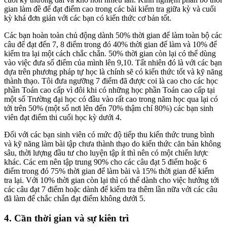
gian làm đề để đạt điểm cao trong các bài kiểm tra giữa kỳ và cuối
kỳ khá đơn giản với các bạn có kiến thức cơ bản tốt.
Các bạn hoàn toàn chủ động dành 50% thời gian để làm toàn bộ các
câu để đạt đến 7, 8 điểm trong đó 40% thời gian để làm và 10% để
kiểm tra lại một cách chắc chắn. 50% thời gian còn lại có thể dùng
vào việc đưa số điểm của mình lên 9,10. Tất nhiên đó là với các bạn
dựa trên phương pháp tự học là chính sẽ có kiến thức tốt và kỹ năng
thành thạo. Tôi đưa ngưỡng 7 điểm đã được coi là cao cho các học
phần Toán cao cấp vì đôi khi có những học phần Toán cao cấp tại
một số Trường đại học có đầu vào rất cao trong năm học qua lại có
tới trên 50% (một số nơi lên đến 70% thậm chí 80%) các bạn sinh
viên đạt điểm thi cuối học kỳ dưới 4.
Đối với các bạn sinh viên có mức độ tiếp thu kiến thức trung bình
và kỹ năng làm bài tập chưa thành thạo do kiến thức căn bản không
sâu, thời lượng đầu tư cho luyện tập ít thì nên có một chiến lược
khác. Các em nên tập trung 90% cho các câu đạt 5 điểm hoặc 6
điểm trong đó 75% thời gian để làm bài và 15% thời gian để kiểm
tra lại. Với 10% thời gian còn lại thì có thể dành cho việc hướng tới
các câu đạt 7 điểm hoặc dành để kiểm tra thêm lần nữa với các câu
đã làm để chắc chắn đạt điểm không dưới 5.
4. Cần thời gian và sự kiên trì