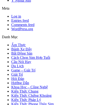
Ý Nghĩa Sim
Meta
Log in
Entries feed
Comments feed
WordPress.org
Danh Mục
Ẩm Thực
Bánh Xe Đẩy
Bất Động Sản
Cách Chọn Sim Hợp Tuổi
Câu Nói Hay
Du Lịch
Game – Giải Trí
Giải Trí
Hỏi Đáp
Hướng Dẫn
Khoa Học – Công Nghệ
Kiến Thức Chung
Kiến Thức Chứng Khoáng
Kiến Thức Pháp Lý
Kiến Thức Phong Thủy Sim