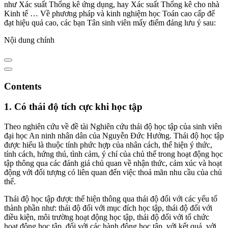
như Xác suất Thống kê ứng dụng, hay Xác suất Thống kê cho nhà
Kinh tế … Về phương pháp và kinh nghiệm học Toán cao cấp để
đạt hiệu quả cao, các bạn Tân sinh viên mấy điểm đáng lưu ý sau:
Nội dung chính
Contents
1. Có thái độ tích cực khi học tập
Theo nghiên cứu về đề tài Nghiên cứu thái độ học tập của sinh viên
đại học An ninh nhân dân của Nguyễn Đức Hưởng. Thái độ học tập
được hiểu là thuộc tính phức hợp của nhân cách, thể hiện ý thức,
tính cách, hứng thú, tình cảm, ý chí của chủ thể trong hoạt động học
tập thông qua các đánh giá chủ quan về nhận thức, cảm xúc và hoạt
động với đối tượng có liên quan đến việc thoả mãn nhu cầu của chủ
thể.
Thái độ học tập được thể hiện thông qua thái độ đối với các yếu tố
thành phần như: thái độ đối với mục đích học tập, thái độ đối với
điều kiện, môi trường hoạt động học tập, thái độ đối với tổ chức
hoạt động học tập, đối với các hành động học tập, với kết quả, với