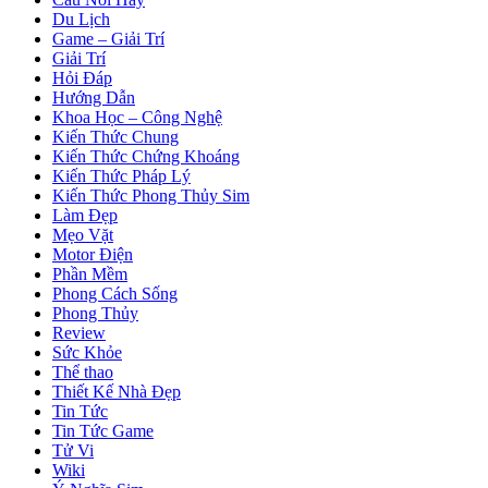
Du Lịch
Game – Giải Trí
Giải Trí
Hỏi Đáp
Hướng Dẫn
Khoa Học – Công Nghệ
Kiến Thức Chung
Kiến Thức Chứng Khoáng
Kiến Thức Pháp Lý
Kiến Thức Phong Thủy Sim
Làm Đẹp
Mẹo Vặt
Motor Điện
Phần Mềm
Phong Cách Sống
Phong Thủy
Review
Sức Khỏe
Thể thao
Thiết Kế Nhà Đẹp
Tin Tức
Tin Tức Game
Tử Vi
Wiki