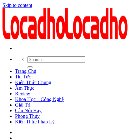
Skip to content
Trang Chủ
Tin Tức
Kiến Thức Chung
Ẩm Thực
Review
Khoa Học – Công Nghệ
Giải Trí
Câu Nói Hay
Phong Thủy
Kiến Thức Pháp Lý
-