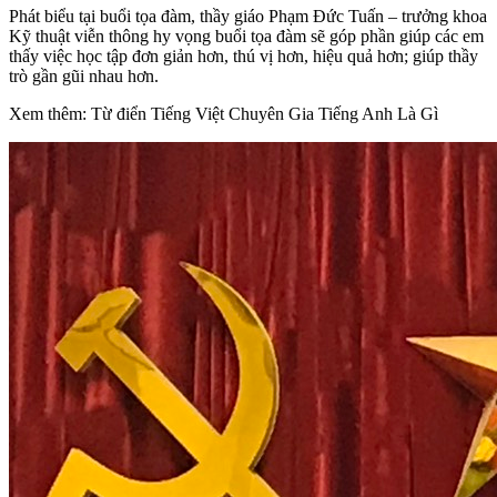
Phát biểu tại buổi tọa đàm, thầy giáo Phạm Đức Tuấn – trưởng khoa
Kỹ thuật viễn thông hy vọng buổi tọa đàm sẽ góp phần giúp các em
thấy việc học tập đơn giản hơn, thú vị hơn, hiệu quả hơn; giúp thầy
trò gần gũi nhau hơn.
Xem thêm: Từ điển Tiếng Việt Chuyên Gia Tiếng Anh Là Gì