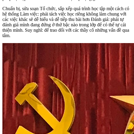
Chuẩn bị, sửa soạn Tổ chức, sắp xếp quá trình học tập một cách có
hệ thống Làm việc: phải tách việc học riêng không làm chung với
các việc khác sẽ dễ hiểu và dễ tiếp thu bài hơn Đánh giá: phải tự
đánh giá mình đang đứng ở thứ bậc nào trong lớp để có thể tự cải
thiện mình. Suy nghĩ: để trao đổi với các thầy cô những vấn đề qua
tâm.