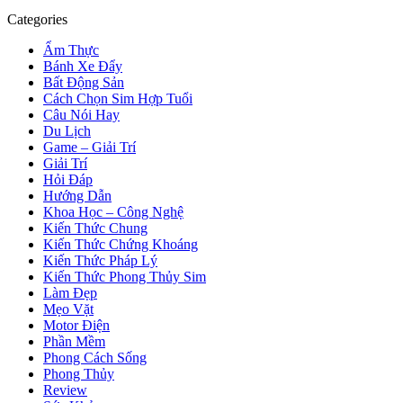
Categories
Ẩm Thực
Bánh Xe Đẩy
Bất Động Sản
Cách Chọn Sim Hợp Tuổi
Câu Nói Hay
Du Lịch
Game – Giải Trí
Giải Trí
Hỏi Đáp
Hướng Dẫn
Khoa Học – Công Nghệ
Kiến Thức Chung
Kiến Thức Chứng Khoáng
Kiến Thức Pháp Lý
Kiến Thức Phong Thủy Sim
Làm Đẹp
Mẹo Vặt
Motor Điện
Phần Mềm
Phong Cách Sống
Phong Thủy
Review