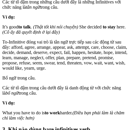
Các từ tô đậm trong những câu dưới đây là những Infinitives với
chức năng là
tân ngữ
trong câu.
Ví dụ:
It’s good
to talk
. (Thật tốt khi nói chuyện)
She decided
to stay
here.
(Cô ấy đã quyết định ở lại đây)
To-Infinitive đóng vai trò là tân ngữ trực tiếp sau các động từ sau
đây: afford, agree, arrange, appear, ask, attempt, care, choose, claim,
decide, demand, deserve, expect, fail, happen, hesitate, hope, intend,
learn, manage, neglect, offer, plan, prepare, pretend, promise,
propose, refuse, seem, swear, tend, threaten, vow, wait, want, wish,
would like, yearn, urge.
Bổ ngữ trong câu.
Các từ tô đậm trong câu dưới đây là danh động từ với chức năng
là
bổ ngữ
trong câu.
Ví dụ:
What you have to do is
to work
harder.
(Điều bạn phải làm là chăm
chỉ làm việc hơn)
3.
Khi nào dùng bare infinitives verb