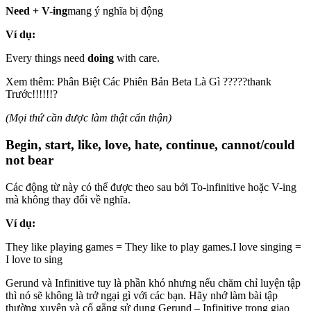
Need + V-ing
mang ý nghĩa bị động
Ví dụ:
Every things need
doing
with care.
Xem thêm: Phân Biệt Các Phiên Bản Beta Là Gì ?????thank
Trước!!!!!!?
(Mọi thứ cần được làm thật cẩn thận)
Begin, start, like, love, hate, continue, cannot/could
not bear
Các động từ này có thể được theo sau bởi To-infinitive hoặc V-ing
mà không thay đổi về nghĩa.
Ví dụ:
They like playing games = They like to play games.I love singing =
I love to sing
Gerund và Infinitive tuy là phần khó nhưng nếu chăm chỉ luyện tập
thì nó sẽ không là trở ngại gì với các bạn. Hãy nhớ làm bài tập
thường xuyên và cố gắng sử dụng Gerund – Infinitive trong giao