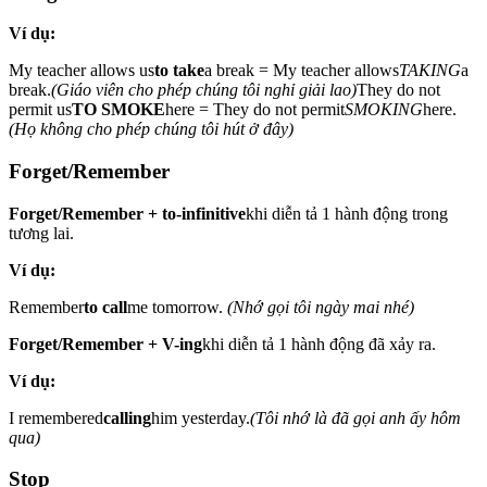
Ví dụ:
My teacher allows us
to take
a break = My teacher allows
TAKING
a
break.
(Giáo viên cho phép chúng tôi nghỉ giải lao)
They do not
permit us
TO SMOKE
here = They do not permit
SMOKING
here.
(Họ không cho phép chúng tôi hút ở đây)
Forget/Remember
Forget/Remember + to-infinitive
khi diễn tả 1 hành động trong
tương lai.
Ví dụ:
Remember
to call
me tomorrow.
(Nhớ gọi tôi ngày mai nhé)
Forget/Remember + V-ing
khi diễn tả 1 hành động đã xảy ra.
Ví dụ:
I remembered
calling
him yesterday.
(Tôi nhớ là đã gọi anh ấy hôm
qua)
Stop