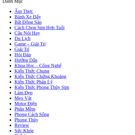
Danh Mục
Ẩm Thực
Bánh Xe Đẩy
Bất Động Sản
Cách Chọn Sim Hợp Tuổi
Câu Nói Hay
Du Lịch
Game – Giải Trí
Giải Trí
Hỏi Đáp
Hướng Dẫn
Khoa Học – Công Nghệ
Kiến Thức Chung
Kiến Thức Chứng Khoáng
Kiến Thức Pháp Lý
Kiến Thức Phong Thủy Sim
Làm Đẹp
Mẹo Vặt
Motor Điện
Phần Mềm
Phong Cách Sống
Phong Thủy
Review
Sức Khỏe