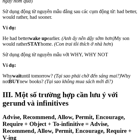
ngày hôm qua
)
Sử dụng động từ nguyên mẫu đằng sau các cụm động từ: had better,
would rather, had sooner.
Ví dụ:
He had better
wake up
earlier.
(Anh ấy nên dậy sớm hơn)
My son
would rather
STAY
home.
(Con trai tôi thích ở nhà hơn
)
Sử dụng động từ nguyên mẫu với WHY, WHY NOT
Ví dụ:
Why
wait
until tomorrow?
(Tại sao phải chờ đến sáng mai?)
Why
not
BUY
new books?
(Tại sao không mua sách mới đi?)
III. Một số trường hợp cần lưu ý với
gerund và infinitives
Advise, Recommend, Allow, Permit, Encourage,
Require + Object + To-infinitive = Advise,
Recommend, Allow, Permit, Encourage, Require +
V-ing