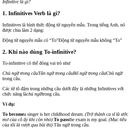
Infinitive là gì?
1. Infinitives Verb là gì?
Infinitives là hình thức động từ nguyên mẫu. Trong tiếng Anh, nó
được chia làm 2 dạng:
Động từ nguyên mẫu có “To”Động từ nguyên mẫu không “To”
2.
Khi nào dùng To-infinitive
?
To-infinitive có thể đóng vai trò như
Chủ ngữ trong câu
Tân ngữ trong câu
Bổ ngữ trong câu
Chủ ngữ
trong câu.
Các từ tô đậm trong những câu dưới đây là những Infinitives với
chức năng là
chủ ngữ
trong câu.
Ví dụ:
To become
a singer is her childhood dream.
(Trở thành ca sĩ là ước
mơ của cô ấy khi còn nhỏ)
To pass
the exam is my goal.
(Mục tiêu
của tôi là vượt qua bài thi)
Tân ngữ trong câu.