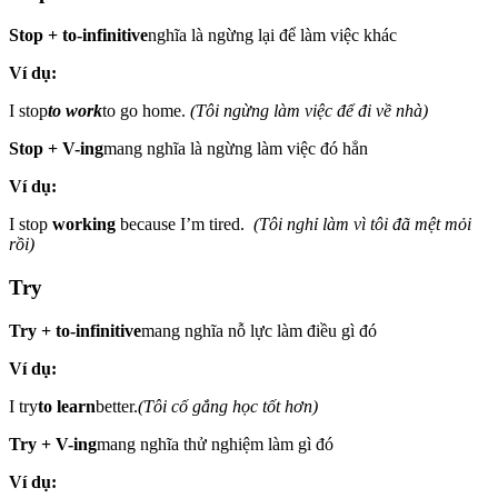
Stop + to-infinitive
nghĩa là ngừng lại để làm việc khác
Ví dụ:
I stop
to work
to go home.
(Tôi ngừng làm việc để đi về nhà)
Stop + V-ing
mang nghĩa là ngừng làm việc đó hẳn
Ví dụ:
I stop
working
because I’m tired.
(Tôi nghỉ làm vì tôi đã mệt mỏi
rồi)
Try
Try + to-infinitive
mang nghĩa nỗ lực làm điều gì đó
Ví dụ:
I try
to learn
better.
(Tôi cố gắng học tốt hơn)
Try + V-ing
mang nghĩa thử nghiệm làm gì đó
Ví dụ: