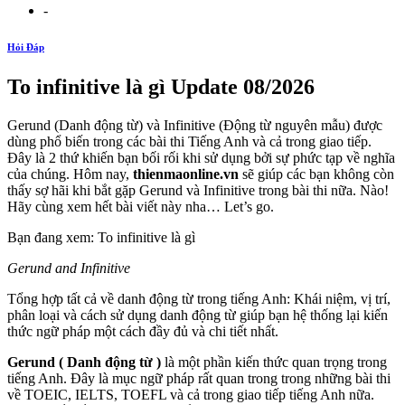
-
Hỏi Đáp
To infinitive là gì Update 08/2026
Gerund (Danh động từ) và Infinitive (Động từ nguyên mẫu) được
dùng phổ biến trong các bài thi Tiếng Anh và cả trong giao tiếp.
Đây là 2 thứ khiến bạn bối rối khi sử dụng bởi sự phức tạp về nghĩa
của chúng. Hôm nay,
thienmaonline.vn
sẽ giúp các bạn không còn
thấy sợ hãi khi bắt gặp Gerund và Infinitive trong bài thi nữa. Nào!
Hãy cùng xem hết bài viết này nha… Let’s go.
Bạn đang xem: To infinitive là gì
Gerund and Infinitive
Tổng hợp tất cả về danh động từ trong tiếng Anh: Khái niệm, vị trí,
phân loại và cách sử dụng danh động từ giúp bạn hệ thống lại kiến
thức ngữ pháp một cách đầy đủ và chi tiết nhất.
Gerund ( Danh động từ )
là một phần kiến thức quan trọng trong
tiếng Anh. Đây là mục ngữ pháp rất quan trong trong những bài thi
về TOEIC, IELTS, TOEFL và cả trong giao tiếp tiếng Anh nữa.