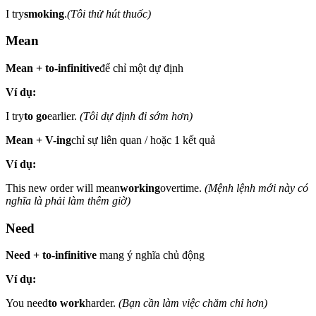
I try
smoking
.
(Tôi thử hút thuốc)
Mean
Mean + to-infinitive
để chỉ một dự định
Ví dụ:
I try
to go
earlier.
(Tôi dự định đi sớm hơn)
Mean + V-ing
chỉ sự liên quan / hoặc 1 kết quả
Ví dụ:
This new order will mean
working
overtime.
(Mệnh lệnh mới này có
nghĩa là phải làm thêm giờ)
Need
Need + to-infinitive
mang ý nghĩa chủ động
Ví dụ:
You need
to work
harder.
(Bạn cần làm việc chăm chỉ hơn)