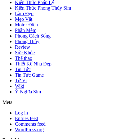
Kiến Thức Pháp Lý
Kiến Thức Phong Thủy Sim
Làm Đẹp
Mẹo Vặt
Motor Điện
Phần Mềm
Phong Cách Sống
Phong Thủy
Review
Sức Khỏe
Thể thao
Thiết Kế Nhà Đẹp
Tin Tức
Tin Tức Game
Tử Vi
Wiki
Ý Nghĩa Sim
Meta
Log in
Entries feed
Comments feed
WordPress.org