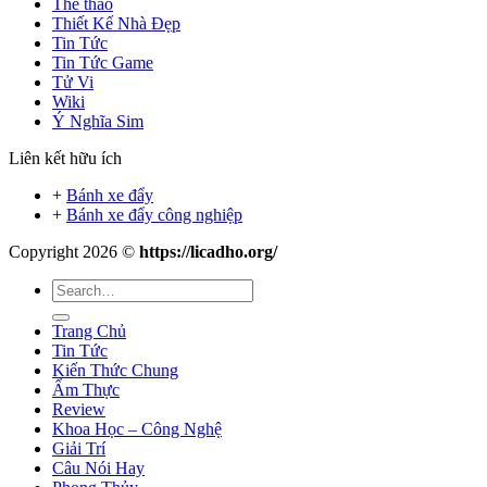
Thể thao
Thiết Kế Nhà Đẹp
Tin Tức
Tin Tức Game
Tử Vi
Wiki
Ý Nghĩa Sim
Liên kết hữu ích
+
Bánh xe đẩy
+
Bánh xe đẩy công nghiệp
Copyright 2026 ©
https://licadho.org/
Trang Chủ
Tin Tức
Kiến Thức Chung
Ẩm Thực
Review
Khoa Học – Công Nghệ
Giải Trí
Câu Nói Hay