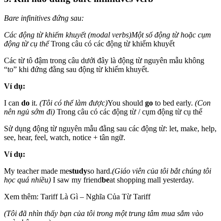
Bare infinitives đứng sau:
Các động từ khiếm khuyết (modal verbs)
Một số động từ hoặc cụm
động từ cụ thể
Trong câu có các động từ khiếm khuyết
Các từ tô đậm trong câu dưới đây là động từ nguyên mẫu không
“to” khi đứng đằng sau động từ khiếm khuyết.
Ví dụ:
I can
do
it.
(Tôi có thể làm được)
You should
go
to bed early.
(Con
nên ngủ sớm đi)
Trong câu có các động từ / cụm động từ cụ thể
Sử dụng động từ nguyên mẫu đằng sau các động từ: let, make, help,
see, hear, feel, watch, notice + tân ngữ.
Ví dụ:
My teacher made me
study
so hard.
(Giáo viên của tôi bắt chúng tôi
học quá nhiều)
I saw my friend
be
at shopping mall yesterday.
Xem thêm: Tariff Là Gì – Nghĩa Của Từ Tariff
(Tôi đã nhìn thấy bạn của tôi trong một trung tâm mua sắm vào