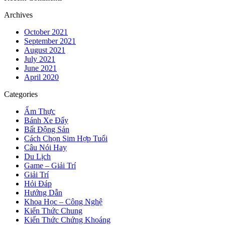
Archives
October 2021
September 2021
August 2021
July 2021
June 2021
April 2020
Categories
Ẩm Thực
Bánh Xe Đẩy
Bất Động Sản
Cách Chọn Sim Hợp Tuổi
Câu Nói Hay
Du Lịch
Game – Giải Trí
Giải Trí
Hỏi Đáp
Hướng Dẫn
Khoa Học – Công Nghệ
Kiến Thức Chung
Kiến Thức Chứng Khoáng