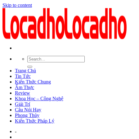
Skip to content
Trang Chủ
Tin Tức
Kiến Thức Chung
Ẩm Thực
Review
Khoa Học – Công Nghệ
Giải Trí
Câu Nói Hay
Phong Thủy
Kiến Thức Pháp Lý
-