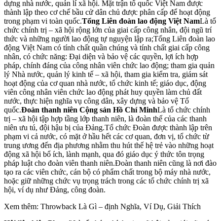
dựng nhà nước, quản lí xã hội. Mặt trận tổ quốc Việt Nam được
thành lập theo cơ chế bầu cử dân chủ được phân cấp để hoạt động
trong phạm vi toàn quốc.
Tổng Liên đoàn lao động Việt Nam
Là tổ
chức chính trị – xã hội rộng lớn của giai cấp công nhân, đội ngũ trí
thức và những người lao động tự nguyện lập ra;Tổng Liên đoàn lao
động Việt Nam có tính chất quần chúng và tính chất giai cấp công
nhân, có chức năng: Đại diện và bảo vệ các quyền, lợi ích hợp
pháp, chính đáng của công nhân viên chức lao động; tham gia quản
lý Nhà nước, quản lý kinh tế – xã hội, tham gia kiểm tra, giám sát
hoạt động của cơ quan nhà nước, tổ chức kinh tế; giáo dục, động
viên công nhân viên chức lao động phát huy quyền làm chủ đất
nước, thực hiện nghĩa vụ công dân, xây dựng và bảo vệ Tổ
quốc.
Ðoàn thanh niên Cộng sản Hồ Chí Minh
Là tổ chức chính
trị – xã hội tập hợp tầng lớp thanh niên, là đoàn thể của các thanh
niên ưu tú, đội hậu bị của Đảng.Tổ chức Đoàn được thành lập trên
phạm vi cả nước, có mặt ở hầu hết các cơ quan, đơn vị, tổ chức từ
trung ương đến địa phương nhằm thu hút thế hệ trẻ vào những hoạt
động xã hội bổ ích, lành mạnh, qua đó giáo dục ý thức tôn trọng
pháp luật cho đoàn viên thanh niên.Ðoàn thanh niên cũng là nơi đào
tạo ra các viên chức, cán bộ có phẩm chất trong bộ máy nhà nước,
hoặc giữ những chức vụ trọng trách trong các tổ chức chính trị xã
hội, ví dụ như Ðảng, công đoàn.
Xem thêm: Throwback Là Gì – định Nghĩa, Ví Dụ, Giải Thích