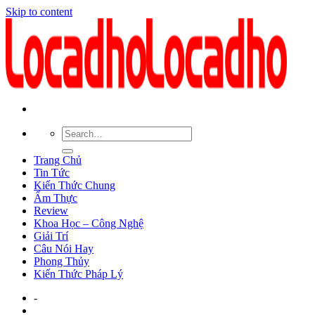
Skip to content
Trang Chủ
Tin Tức
Kiến Thức Chung
Ẩm Thực
Review
Khoa Học – Công Nghệ
Giải Trí
Câu Nói Hay
Phong Thủy
Kiến Thức Pháp Lý
-