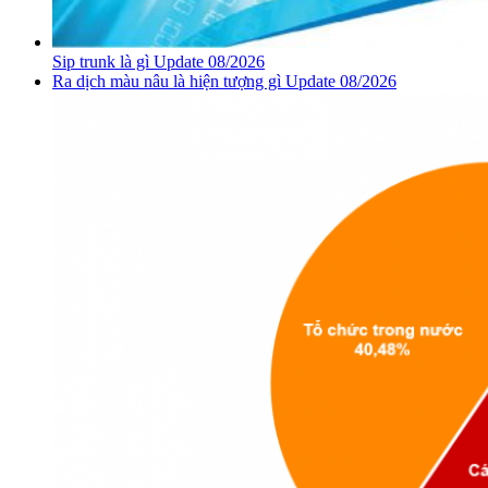
Sip trunk là gì Update 08/2026
Ra dịch màu nâu là hiện tượng gì Update 08/2026