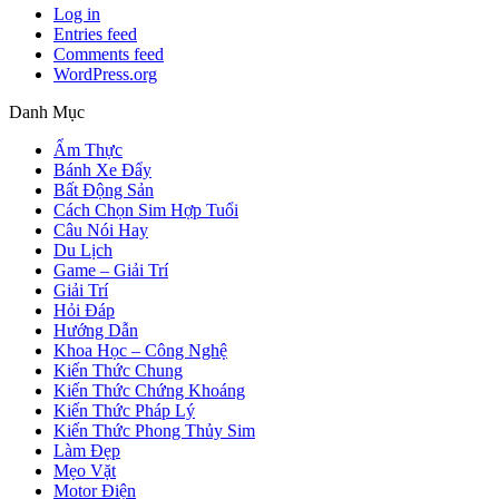
Log in
Entries feed
Comments feed
WordPress.org
Danh Mục
Ẩm Thực
Bánh Xe Đẩy
Bất Động Sản
Cách Chọn Sim Hợp Tuổi
Câu Nói Hay
Du Lịch
Game – Giải Trí
Giải Trí
Hỏi Đáp
Hướng Dẫn
Khoa Học – Công Nghệ
Kiến Thức Chung
Kiến Thức Chứng Khoáng
Kiến Thức Pháp Lý
Kiến Thức Phong Thủy Sim
Làm Đẹp
Mẹo Vặt
Motor Điện