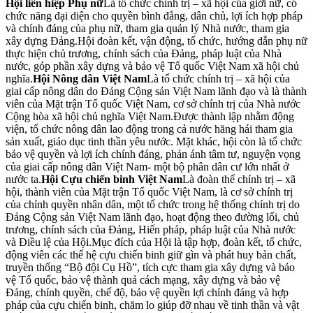
Hội liên hiệp Phụ nữ
Là tổ chức chính trị – xã hội của giới nữ, có
chức năng đại diện cho quyền bình đẳng, dân chủ, lợi ích hợp pháp
và chính đáng của phụ nữ, tham gia quản lý Nhà nước, tham gia
xây dựng Đảng.Hội đoàn kết, vận động, tổ chức, hướng dẫn phụ nữ
thực hiện chủ trương, chính sách của Đảng, pháp luật của Nhà
nước, góp phần xây dựng và bảo vệ Tổ quốc Việt Nam xã hội chủ
nghĩa.
Hội Nông dân Việt Nam
Là tổ chức chính trị – xã hội của
giai cấp nông dân do Đảng Cộng sản Việt Nam lãnh đạo và là thành
viên của Mặt trận Tổ quốc Việt Nam, cơ sở chính trị của Nhà nước
Cộng hòa xã hội chủ nghĩa Việt Nam.Được thành lập nhằm động
viện, tổ chức nông dân lao động trong cả nước hăng hái tham gia
sản xuất, giáo dục tinh thần yêu nước. Mặt khác, hội còn là tổ chức
bảo vệ quyền và lợi ích chính đáng, phản ánh tâm tư, nguyện vọng
của giai cấp nông dân Việt Nam- một bộ phân dân cư lớn nhất ở
nước ta.​
Hội Cựu chiến binh Việt Nam
Là đoàn thể chính trị – xã
hội, thành viên của Mặt trận Tổ quốc Việt Nam, là cơ sở chính trị
của chính quyền nhân dân, một tổ chức trong hệ thống chính trị do
Đảng Cộng sản Việt Nam lãnh đạo, hoạt động theo đường lối, chủ
trương, chính sách của Đảng, Hiến pháp, pháp luật của Nhà nước
và Điều lệ của Hội.Mục đích của Hội là tập hợp, đoàn kết, tổ chức,
động viên các thế hệ cựu chiến binh giữ gìn và phát huy bản chất,
truyền thống “Bộ đội Cụ Hồ”, tích cực tham gia xây dựng và bảo
vệ Tổ quốc, bảo vệ thành quả cách mạng, xây dựng và bảo vệ
Đảng, chính quyền, chế độ, bảo vệ quyền lợi chính đáng và hợp
pháp của cựu chiến binh, chăm lo giúp đỡ nhau về tinh thần và vật