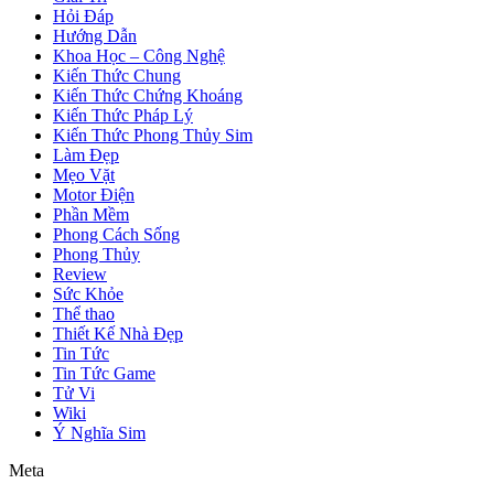
Hỏi Đáp
Hướng Dẫn
Khoa Học – Công Nghệ
Kiến Thức Chung
Kiến Thức Chứng Khoáng
Kiến Thức Pháp Lý
Kiến Thức Phong Thủy Sim
Làm Đẹp
Mẹo Vặt
Motor Điện
Phần Mềm
Phong Cách Sống
Phong Thủy
Review
Sức Khỏe
Thể thao
Thiết Kế Nhà Đẹp
Tin Tức
Tin Tức Game
Tử Vi
Wiki
Ý Nghĩa Sim
Meta