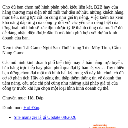
Cho dù bạn chọn mô hình phân phối kiểu liên kết, B2B hay cửa
hàng thương mại điện tử thì mỗi thứ đều sở hữu những khách hàng
mục tiêu, năng lực cốt lõi cũng như giá trị riêng. Việc kiểm tra xem
khả năng đáp ứng của công ty đối với các yêu cầu riêng biệt của
từng loại mô hình sẽ xác định được tỷ lệ thành công của nó. Từ đó
dễ dàng nhận diện được đâu là mô hình phù hợp với dự án kinh
doanh của bạn.
Xem thêm: Tải Game Ngôi Sao Thời Trang Trên Máy Tính, Cẩm
Nang Game
Các mô hình kinh doanh phổ biến hiện nay là bán hàng trực tuyến,
bán hàng trực tiếp hay phân phối qua đại lý bán lẻ, v.v… Tuy nhiên
bạn đừng chọn đại một mô hình bất kỳ trong số này khi chưa có đủ
cơ sở phân tích.Hãy cố gắng thu thập thêm thông tin về doanh thu
tiềm năng, cấu trúc chi phí cũng như những giải pháp giá trị của
công ty trước khi lựa chọn một loại hình kinh doanh cụ thể.
Chuyên mục: Hỏi Đáp
Danh mục:
Hỏi Đáp
.
Site manager là gì Update 08/2026