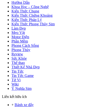
Hướng Dẫn
Khoa Học – Công Nghệ
Kiến Thức Chung
Kiến Thức Chứng Khoáng
Kiến Thức Pháp Lý
Kiến Thức Phong Thủy Sim
Làm Đẹp
Mẹo Vặt
Motor Điện
Phần Mềm
Phong Cách Sống
Phong Thủy
Review
Sức Khỏe
Thể thao
Thiết Kế Nhà Đẹp
Tin Tức
Tin Tức Game
Tử Vi
Wiki
Ý Nghĩa Sim
Liên kết hữu ích
+
Bánh xe đẩy