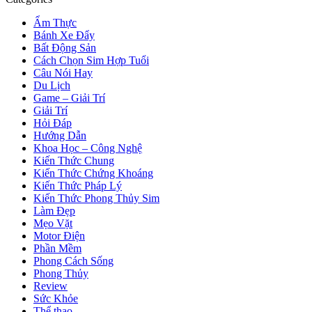
Ẩm Thực
Bánh Xe Đẩy
Bất Động Sản
Cách Chọn Sim Hợp Tuổi
Câu Nói Hay
Du Lịch
Game – Giải Trí
Giải Trí
Hỏi Đáp
Hướng Dẫn
Khoa Học – Công Nghệ
Kiến Thức Chung
Kiến Thức Chứng Khoáng
Kiến Thức Pháp Lý
Kiến Thức Phong Thủy Sim
Làm Đẹp
Mẹo Vặt
Motor Điện
Phần Mềm
Phong Cách Sống
Phong Thủy
Review
Sức Khỏe
Thể thao