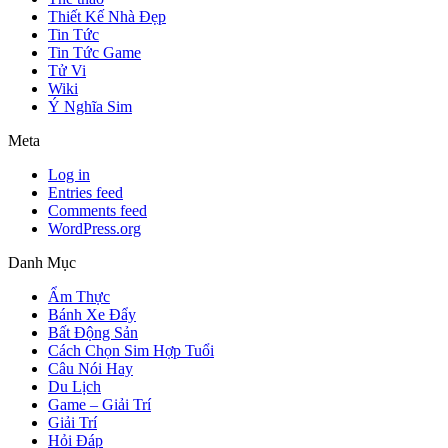
Thiết Kế Nhà Đẹp
Tin Tức
Tin Tức Game
Tử Vi
Wiki
Ý Nghĩa Sim
Meta
Log in
Entries feed
Comments feed
WordPress.org
Danh Mục
Ẩm Thực
Bánh Xe Đẩy
Bất Động Sản
Cách Chọn Sim Hợp Tuổi
Câu Nói Hay
Du Lịch
Game – Giải Trí
Giải Trí
Hỏi Đáp