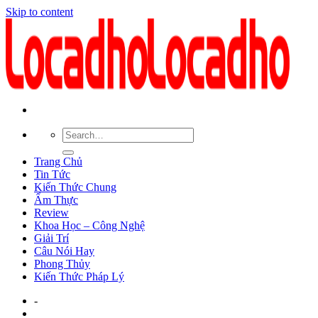
Skip to content
Trang Chủ
Tin Tức
Kiến Thức Chung
Ẩm Thực
Review
Khoa Học – Công Nghệ
Giải Trí
Câu Nói Hay
Phong Thủy
Kiến Thức Pháp Lý
-