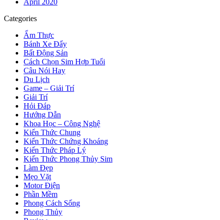
April 2020
Categories
Ẩm Thực
Bánh Xe Đẩy
Bất Động Sản
Cách Chọn Sim Hợp Tuổi
Câu Nói Hay
Du Lịch
Game – Giải Trí
Giải Trí
Hỏi Đáp
Hướng Dẫn
Khoa Học – Công Nghệ
Kiến Thức Chung
Kiến Thức Chứng Khoáng
Kiến Thức Pháp Lý
Kiến Thức Phong Thủy Sim
Làm Đẹp
Mẹo Vặt
Motor Điện
Phần Mềm
Phong Cách Sống
Phong Thủy