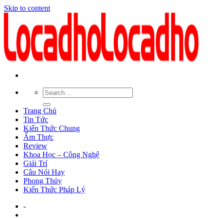
Skip to content
Trang Chủ
Tin Tức
Kiến Thức Chung
Ẩm Thực
Review
Khoa Học – Công Nghệ
Giải Trí
Câu Nói Hay
Phong Thủy
Kiến Thức Pháp Lý
-