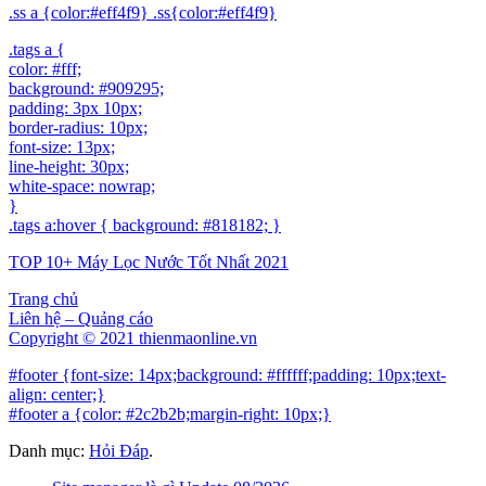
.ss a {color:#eff4f9} .ss{color:#eff4f9}
.tags a {
color: #fff;
background: #909295;
padding: 3px 10px;
border-radius: 10px;
font-size: 13px;
line-height: 30px;
white-space: nowrap;
}
.tags a:hover { background: #818182; }
TOP 10+ Máy Lọc Nước Tốt Nhất 2021
Trang chủ
Liên hệ – Quảng cáo
Copyright © 2021 thienmaonline.vn
#footer {font-size: 14px;background: #ffffff;padding: 10px;text-
align: center;}
#footer a {color: #2c2b2b;margin-right: 10px;}
Danh mục:
Hỏi Đáp
.