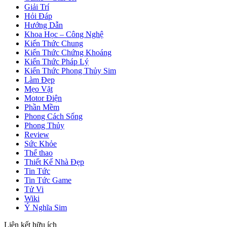
Giải Trí
Hỏi Đáp
Hướng Dẫn
Khoa Học – Công Nghệ
Kiến Thức Chung
Kiến Thức Chứng Khoáng
Kiến Thức Pháp Lý
Kiến Thức Phong Thủy Sim
Làm Đẹp
Mẹo Vặt
Motor Điện
Phần Mềm
Phong Cách Sống
Phong Thủy
Review
Sức Khỏe
Thể thao
Thiết Kế Nhà Đẹp
Tin Tức
Tin Tức Game
Tử Vi
Wiki
Ý Nghĩa Sim
Liên kết hữu ích