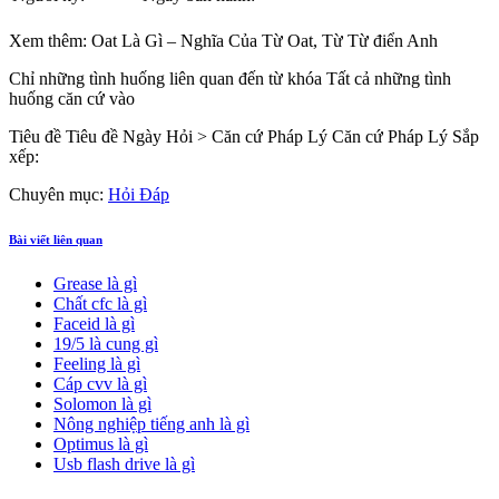
Xem thêm: Oat Là Gì – Nghĩa Của Từ Oat, Từ Từ điển Anh
Chỉ những tình huống liên quan đến từ khóa Tất cả những tình
huống căn cứ vào
Tiêu đề Tiêu đề Ngày Hỏi > Căn cứ Pháp Lý
Căn cứ Pháp Lý Sắp
xếp:
Chuyên mục:
Hỏi Đáp
Bài viết liên quan
Grease là gì
Chất cfc là gì
Faceid là gì
19/5 là cung gì
Feeling là gì
Cáp cvv là gì
Solomon là gì
Nông nghiệp tiếng anh là gì
Optimus là gì
Usb flash drive là gì