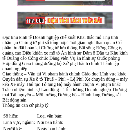
Đặc khu kinh tế Doanh nghiệp chế xuất Khai thác mỏ Thụ tinh
nhân tạo Chứng từ ghi sổ tổng hợp Thời gian nghỉ tham quan Cổ
phần ưu đãi hoàn lại Chứng từ lưu thông Bãi sông Rừng Công ty
quảng cáo Điều khiển xe mô tô Án hình sự Dâm ô Đầu tư Khu kinh
tế Quảng cáo Công chức Đảng viên Vụ án hình sự Quốc phòng
Hợp đồng Giao thông đường bộ Xử phạt hành chính Thành lập
doanh nghiệp
Giao thông – Vận tải Vi phạm hành chí;nh Giáo dục Lĩnh vực khác
Quyền dân sự Xe ô tô Thuế – Phí; – Lệ Phí; Xe chuyên dùng – máy
kéo Xe máy Thủ tục Tố tụng Bộ máy hành chí;nh Vi phạm khác
Trách nhiệm hình sự Lao động – Tiền lương Doanh nghiệp Thương
mại Tài nguyên – Môi trường Đường bộ – Hành lang Đường sắt
Bất động sản
Thông tin căn cứ pháp lý
Số hiệu:
Loại văn bản:
Lĩnh vực, ngành:
Nơi ban hành:
Người ký:
Ngày ban hành: