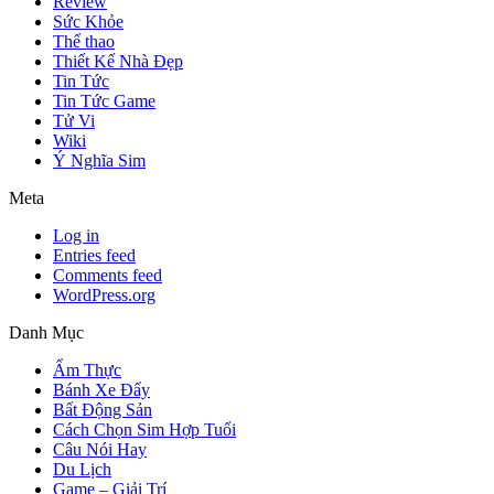
Review
Sức Khỏe
Thể thao
Thiết Kế Nhà Đẹp
Tin Tức
Tin Tức Game
Tử Vi
Wiki
Ý Nghĩa Sim
Meta
Log in
Entries feed
Comments feed
WordPress.org
Danh Mục
Ẩm Thực
Bánh Xe Đẩy
Bất Động Sản
Cách Chọn Sim Hợp Tuổi
Câu Nói Hay
Du Lịch
Game – Giải Trí