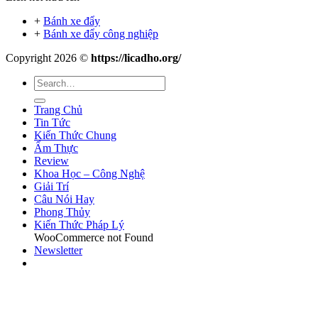
+
Bánh xe đẩy
+
Bánh xe đẩy công nghiệp
Copyright 2026 ©
https://licadho.org/
Trang Chủ
Tin Tức
Kiến Thức Chung
Ẩm Thực
Review
Khoa Học – Công Nghệ
Giải Trí
Câu Nói Hay
Phong Thủy
Kiến Thức Pháp Lý
WooCommerce not Found
Newsletter