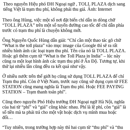
Theo nguyên Hiệu phó ĐH Ngoại ngữ , TOLL PLAZA dịch sang
tiếng Việt là trạm thu phí, không phải thu giá. Ảnh: Internet
Theo ông Hùng, việc một số nơi đặt biển chỉ dẫn in dòng chữ
“TOLL PLAZA” trên một số tuyến đường cao tốc để chỉ dẫn phía
trước có trạm thu phí là chuyện không mới.
Ông Nguyễn Quốc Hùng dẫn giải: “Chỉ cần một thao tác gõ chữ
“What is the toll plaza” vào mục image của Google thì sẽ ra rất
nhiều hình ảnh các loại trạm thu phí. Tên của nó là TOLL PLAZA.
Hoặc gõ thêm cụm từ “What is the Toll Plaza in India” – lúc này
cũng ra một loạt hình ảnh các trạm thu phí ở Ấn Độ. Tương tự, khi
thử lại nhiều lần cũng đều ra kết quả như vậy.
Ở nhiều nước trên thế giới họ cũng sử dụng TOLL PLAZA để chỉ
Trạm thu phí. Còn ở Việt Nam, trước nay cũng sử dụng cụm từ FEE
STATION cũng mang nghĩa là Trạm thu phí. Hoặc FEE PAYING
STATION – Trạm thanh toán phí”.
Cũng theo nguyên Phó Hiệu trưởng ĐH Ngoại ngữ Hà Nội, nghĩa
của hai từ “phí” và “giá” cũng khác nhau. Phí là lệ phí, còn “giá” là
số tiền mà ta phải trả cho một vật hoặc dịch vụ mình mua hoặc
đổi…
“Tuy nhiên, trong trường hợp này thì hai cụm từ “thu phí” và “thu