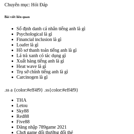
Chuyên mục: Hỏi Đáp
Bài viết liên quan
Số định danh cá nhân tiếng anh là gì
Psychological là gì
Financial inclusion là gì
Loafer là gì
Hồ sơ thanh toán tiếng anh là gì
Lá trà xanh có tác dụng gì
Xuất hàng tiếng anh là gì
Heat wave là gì
Trụ sở chính tiếng anh là gì
Carcinogen là gì
.ss a {color:#eff4f9} .ss{color:#eff4f9}
THA
Letou
Sky88
Red88
Five88
Đăng nhập 789game 2021
Chơi game đổi thưởng đổi thẻ