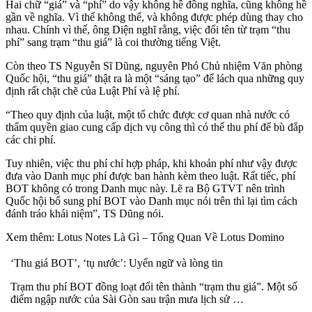
Hai chữ “giá” và “phí” do vậy không hề đồng nghĩa, cũng không hề
gần về nghĩa. Vì thế không thể, và không được phép dùng thay cho
nhau. Chính vì thế, ông Diện nghĩ rằng, việc đổi tên từ trạm “thu
phí” sang trạm “thu giá” là coi thường tiếng Việt.
Còn theo TS Nguyễn Sĩ Dũng, nguyên Phó Chủ nhiệm Văn phòng
Quốc hội, “thu giá” thật ra là một “sáng tạo” để lách qua những quy
định rất chặt chẽ của Luật Phí và lệ phí.
“Theo quy định của luật, một tổ chức được cơ quan nhà nước có
thẩm quyền giao cung cấp dịch vụ công thì có thể thu phí để bù đắp
các chi phí.
Tuy nhiên, việc thu phí chỉ hợp pháp, khi khoản phí như vậy được
đưa vào Danh mục phí được ban hành kèm theo luật. Rất tiếc, phí
BOT không có trong Danh mục này. Lẽ ra Bộ GTVT nên trình
Quốc hội bổ sung phí BOT vào Danh mục nói trên thì lại tìm cách
đánh tráo khái niệm”, TS Dũng nói.
Xem thêm: Lotus Notes Là Gì – Tổng Quan Về Lotus Domino
‘Thu giá BOT’, ‘tụ nước’: Uyển ngữ và lòng tin
Trạm thu phí BOT đồng loạt đổi tên thành “trạm thu giá”. Một số
điểm ngập nước của Sài Gòn sau trận mưa lịch sử …