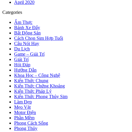
April 2020
Categories
Ẩm Thực
Bánh Xe Đẩy
Bất Động Sản
Cách Chọn Sim Hợp Tuổi
Câu Nói Hay
Du Lịch
Game – Giải Trí
Giải Trí
Hỏi Đáp
Hướng Dẫn
Khoa Học – Công Nghệ
Kiến Thức Chung
Kiến Thức Chứng Khoáng
Kiến Thức Pháp Lý
Kiến Thức Phong Thủy Sim
Làm Đẹp
Mẹo Vặt
Motor Điện
Phần Mềm
Phong Cách Sống
Phong Thủy