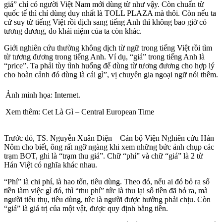
giá” chỉ có người Việt Nam mới dùng từ như vậy. Còn chuẩn từ
quốc tế thì chỉ dùng duy nhất là TOLL PLAZA mà thôi. Còn nếu ta
cứ suy từ tiếng Việt rồi dịch sang tiếng Anh thì không bao giờ có
tương đương, do khái niệm của ta còn khác.
Giới nghiên cứu thường không dịch từ ngữ trong tiếng Việt rồi tìm
từ tương đương trong tiếng Anh. Ví dụ, “giá” trong tiếng Anh là
“price”. Ta phải tùy tình huống để dùng từ tương đương cho hợp lý
cho hoàn cảnh đó dùng là cái gì”, vị chuyên gia ngoại ngữ nói thêm.
Ảnh minh họa: Internet.
Xem thêm: Cet Là Gì – Central European Time
Trước đó, TS. Nguyễn Xuân Diện – Cán bộ Viện Nghiên cứu Hán
Nôm cho biết, ông rất ngỡ ngàng khi xem những bức ảnh chụp các
trạm BOT, ghi là “trạm thu giá”. Chữ “phí” và chữ “giá” là 2 từ
Hán Việt có nghĩa khác nhau.
“Phí” là chi phí, là hao tổn, tiêu dùng. Theo đó, nếu ai đó bỏ ra số
tiền làm việc gì đó, thì “thu phí” tức là thu lại số tiền đã bỏ ra, mà
người tiêu thụ, tiêu dùng, tức là người được hưởng phải chịu. Còn
“giá” là giá trị của một vật, được quy định bằng tiền.