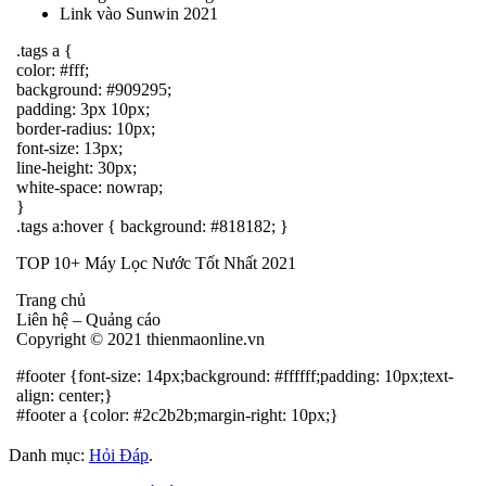
Link vào Sunwin 2021
.tags a {
color: #fff;
background: #909295;
padding: 3px 10px;
border-radius: 10px;
font-size: 13px;
line-height: 30px;
white-space: nowrap;
}
.tags a:hover { background: #818182; }
TOP 10+ Máy Lọc Nước Tốt Nhất 2021
Trang chủ
Liên hệ – Quảng cáo
Copyright © 2021 thienmaonline.vn
#footer {font-size: 14px;background: #ffffff;padding: 10px;text-
align: center;}
#footer a {color: #2c2b2b;margin-right: 10px;}
Danh mục:
Hỏi Đáp
.