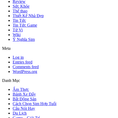
Review
Sức Khỏe
Thể thao
Thiết Kế Nhà Đẹp
Tin Tức
Tin Tức Game
Tử Vi
Wiki
Ý Nghĩa Sim
Meta
Log in
Entries feed
Comments feed
WordPress.org
Danh Mục
Ẩm Thực
Bánh Xe Đẩy
Bất Động Sản
Cách Chọn Sim Hợp Tuổi
Câu Nói Hay
Du Lịch
Game – Giải Trí