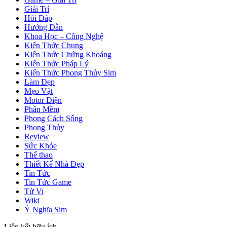
Giải Trí
Hỏi Đáp
Hướng Dẫn
Khoa Học – Công Nghệ
Kiến Thức Chung
Kiến Thức Chứng Khoáng
Kiến Thức Pháp Lý
Kiến Thức Phong Thủy Sim
Làm Đẹp
Mẹo Vặt
Motor Điện
Phần Mềm
Phong Cách Sống
Phong Thủy
Review
Sức Khỏe
Thể thao
Thiết Kế Nhà Đẹp
Tin Tức
Tin Tức Game
Tử Vi
Wiki
Ý Nghĩa Sim
Liên kết hữu ích