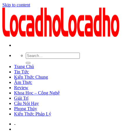
Skip to content
Trang Chủ
Tin Tức
Kiến Thức Chung
Ẩm Thực
Review
Khoa Học – Công Nghệ
Giải Trí
Câu Nói Hay
Phong Thủy
Kiến Thức Pháp Lý
-