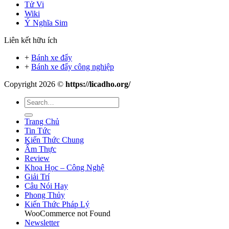
Tử Vi
Wiki
Ý Nghĩa Sim
Liên kết hữu ích
+
Bánh xe đẩy
+
Bánh xe đẩy công nghiệp
Copyright 2026 ©
https://licadho.org/
Trang Chủ
Tin Tức
Kiến Thức Chung
Ẩm Thực
Review
Khoa Học – Công Nghệ
Giải Trí
Câu Nói Hay
Phong Thủy
Kiến Thức Pháp Lý
WooCommerce not Found
Newsletter