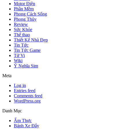
Motor Điện
Phần Mềm
Phong Cách Sống
Phong Thủy
Review
Sức Khỏe
Thể thao
Thiết Kế Nhà Đẹp
Tin Tức
Tin Tức Game
Tử Vi
Wiki
Ý Nghĩa Sim
Meta
Log in
Entries feed
Comments feed
WordPress.org
Danh Mục
Ẩm Thực
Bánh Xe Đẩy