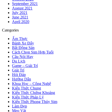
September 2021
August 2021
July 2021
June 2021
April 2020
Categories
Ẩm Thực
Bánh Xe Đẩy
Bất Động Sản
Cách Chọn Sim Hợp Tuổi
Câu Nói Hay
Du Lịch
Game – Giải Trí
Giải Trí
Hỏi Đáp
Hướng Dẫn
Khoa Học – Công Nghệ
Kiến Thức Chung
Kiến Thức Chứng Khoáng
Kiến Thức Pháp Lý
Kiến Thức Phong Thủy Sim
Làm Đẹp
Mẹo Vặt