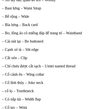
– Bast lưng – Waist Strap
– Bề rộng – Wide
– Bìa lưng – Back card
– Bo, lông áo có miếng đáp để trang trí – Waistband
– Cài nút lại – Be buttoned
– Cạnh xẻ tà – Slit edge
– Cắt xén – Clip
– Chỉ chưa được cắt sạch – Umtri named thread
– Cổ cánh én – Wing collar
– Cổ lính thủy – Joke neck
– cổ lọ – Trurtleneck
– Có nắp túi – Width flap
– Cổ tay – Wrist