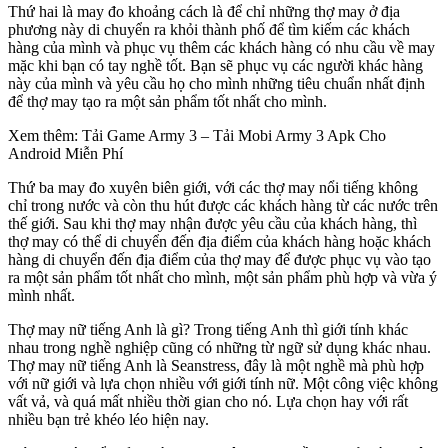
Thứ hai là may đo khoảng cách là để chỉ những thợ may ở địa
phương này di chuyển ra khỏi thành phố để tìm kiếm các khách
hàng của mình và phục vụ thêm các khách hàng có nhu cầu về may
mặc khi bạn có tay nghề tốt. Bạn sẽ phục vụ các người khác hàng
này của mình và yêu cầu họ cho mình những tiêu chuẩn nhất định
để thợ may tạo ra một sản phẩm tốt nhất cho mình.
Xem thêm: Tải Game Army 3 – Tải Mobi Army 3 Apk Cho
Android Miễn Phí
Thứ ba may đo xuyên biên giới, với các thợ may nổi tiếng không
chỉ trong nước và còn thu hút được các khách hàng từ các nước trên
thế giới. Sau khi thợ may nhận được yêu cầu của khách hàng, thì
thợ may có thể di chuyển đến địa điểm của khách hàng hoặc khách
hàng di chuyển đến địa điểm của thợ may để được phục vụ vào tạo
ra một sản phẩm tốt nhất cho mình, một sản phẩm phù hợp và vừa ý
mình nhất.
Thợ may nữ tiếng Anh là gì? Trong tiếng Anh thì giới tính khác
nhau trong nghề nghiệp cũng có những từ ngữ sử dụng khác nhau.
Thợ may nữ tiếng Anh là Seanstress, đây là một nghề mà phù hợp
với nữ giới và lựa chọn nhiều với giới tính nữ. Một công việc không
vất vả, và quá mất nhiều thời gian cho nó. Lựa chọn hay với rất
nhiều bạn trẻ khéo léo hiện nay.