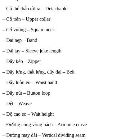
– Có thể tháo rời ra – Detachable
– Cổ trên – Upper collar
– Cổ vuông – Square neck
– Đai nẹp – Band
– Dài tay – Sleeve joke length
– Dây kéo – Zipper
– Dây lưng, thắt lưng, dây đai – Belt
– Dây luồn eo – Waist band
– Dây nút – Button loop
– Dệt – Weave
– Độ cao eo – Wait height
– Đường cong vòng nách – Armhole curve
– Đường may dài – Vertical dividing seam