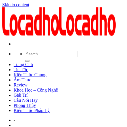
Skip to content
Trang Chủ
Tin Tức
Kiến Thức Chung
Ẩm Thực
Review
Khoa Học – Công Nghệ
Giải Trí
Câu Nói Hay
Phong Thủy
Kiến Thức Pháp Lý
-