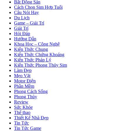
Bất Động Sản
Cách Chọn Sim Hợp Tuổi
Câu Nói Hay
Du Lịch
Game – Giải Trí
Giải Trí
Hỏi Đáp
Hướng Dẫn
Khoa Học – Công Nghệ
Kiến Thức Chung
Kiến Thức Chứng Khoáng
Kiến Thức Pháp Lý
Kiến Thức Phong Thủy Sim
Làm Đẹp
Mẹo Vặt
Motor Điện
Phần Mềm
Phong Cách Sống
Phong Thủy
Review
Sức Khỏe
Thể thao
Thiết Kế Nhà Đẹp
Tin Tức
Tin Tức Game