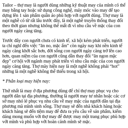
Tailor – thợ may là người dùng những kỹ thuật may của mình có thể
may bằng tay hoặc sử dụng công nghệ, máy móc vào may để tạo
dựng lên 1 sản phẩm quần áo phù hợp với người dùng. Thợ may là
một nghề có từ rất lâu trước đây, là một nghề truyền thống thay đổi
theo thời gian nhưng không thể mất đi vì nhu cầu về mặc của con
người ngày càng tăng.
Trước đây con người chưa có kinh tế, xã hội kém phát triển, người
ta chỉ nghĩ đến việc “ăn no, mặc ấm” còn ngày nay khi nền kinh tế
ngày càng khởi sắc hơn, đời sống con người ngày càng trở lên cao
hơn, quan niệm của con người cũng dần thay đổi “ăn ngon mặc
đẹp” cơ hội với ngành may phát triển vì nhu cầu mặc của con người
ngày càng tăng. Thợ mày hiện nay là một nghề không phải “hot”
những là một nghề không thể thiếu trong xã hội.
* Phân loại may hiện nay:
Thứ nhất là may ở địa phương dùng để chỉ thợ may phục vụ cho
người dân tại địa phương, thường là người may tư nhân hoặc các cơ
sở may nhỏ lẻ phục vụ nhu cầu về may mặc của người dân tại địa
phương mà mình sinh sống. Thợ may sẽ đến nhà khách hàng hoặc
khách hàng sẽ đến tiệm may để đưa ra yêu cầu về sản phẩm, kiểm
dáng mong muốn với thợ may để được may một trang phục phù hợp
với mình và phù hợp với hoàn cảnh mình sẽ mặc.