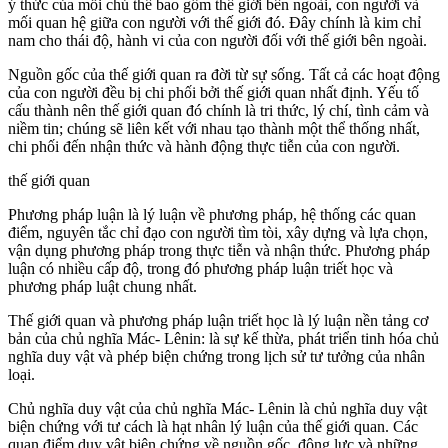
ý thức của mỗi chủ thể bao gồm thế giới bên ngoài, con người và
mối quan hệ giữa con người với thế giới đó. Đây chính là kim chỉ
nam cho thái độ, hành vi của con người đối với thế giới bên ngoài.
Nguồn gốc của thế giới quan ra đời từ sự sống. Tất cả các hoạt động
của con người đều bị chi phối bởi thế giới quan nhất định. Yếu tố
cấu thành nên thế giới quan đó chính là tri thức, lý chí, tình cảm và
niềm tin; chúng sẽ liên kết với nhau tạo thành một thể thống nhất,
chi phối đến nhận thức và hành động thực tiễn của con người.
thế giới quan
Phương pháp luận là lý luận về phương pháp, hệ thống các quan
điểm, nguyên tắc chỉ đạo con người tìm tòi, xây dựng và lựa chọn,
vận dụng phương pháp trong thực tiễn và nhận thức. Phương pháp
luận có nhiều cấp độ, trong đó phương pháp luận triết học và
phương pháp luật chung nhất.
Thế giới quan và phương pháp luận triết học là lý luận nền tảng cơ
bản của chủ nghĩa Mác- Lênin: là sự kế thừa, phát triển tinh hóa chủ
nghĩa duy vật và phép biện chứng trong lịch sử tư tưởng của nhân
loại.
Chủ nghĩa duy vật của chủ nghĩa Mác- Lênin là chủ nghĩa duy vật
biện chứng với tư cách là hạt nhân lý luận của thế giới quan. Các
quan điểm duy vật biện chứng về nguồn gốc, động lực và những