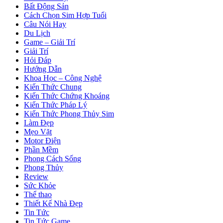
Bất Động Sản
Cách Chọn Sim Hợp Tuổi
Câu Nói Hay
Du Lịch
Game – Giải Trí
Giải Trí
Hỏi Đáp
Hướng Dẫn
Khoa Học – Công Nghệ
Kiến Thức Chung
Kiến Thức Chứng Khoáng
Kiến Thức Pháp Lý
Kiến Thức Phong Thủy Sim
Làm Đẹp
Mẹo Vặt
Motor Điện
Phần Mềm
Phong Cách Sống
Phong Thủy
Review
Sức Khỏe
Thể thao
Thiết Kế Nhà Đẹp
Tin Tức
Tin Tức Game