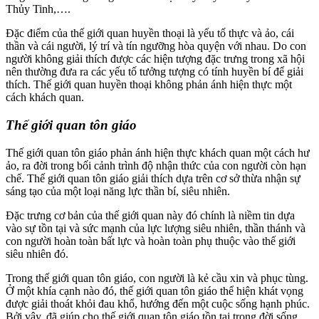
Thủy Tinh,….
Đặc điểm của thế giới quan huyền thoại là yếu tố thực và ảo, cái
thần và cái người, lý trí và tín ngưỡng hòa quyện với nhau. Do con
người không giải thích được các hiện tượng đặc trưng trong xã hội
nên thường đưa ra các yếu tố tưởng tượng có tính huyền bí để giải
thích. Thế giới quan huyền thoại không phản ánh hiện thực một
cách khách quan.
Thế giới quan tôn giáo
Thế giới quan tôn giáo phản ánh hiện thực khách quan một cách hư
ảo, ra đời trong bối cảnh trình độ nhận thức của con người còn hạn
chế. Thế giới quan tôn giáo giải thích dựa trên cơ sở thừa nhận sự
sáng tạo của một loại năng lực thần bí, siêu nhiên.
Đặc trưng cơ bản của thế giới quan này đó chính là niềm tin dựa
vào sự tồn tại và sức mạnh của lực lượng siêu nhiên, thần thánh và
con người hoàn toàn bất lực và hoàn toàn phụ thuộc vào thế giới
siêu nhiên đó.
Trong thế giới quan tôn giáo, con người là kẻ cầu xin và phục tùng.
Ở một khía cạnh nào đó, thế giới quan tôn giáo thể hiện khát vọng
được giải thoát khỏi đau khổ, hướng đến một cuộc sống hạnh phúc.
Bởi vậy, đã giúp cho thế giới quan tôn giáo tồn tại trong đời sống