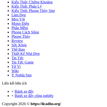
Kiến Thức Chứng Khoáng
Kiến Thức Pháp Lý
Kiến Thức Phong Thủy Sim
Làm Đẹp
Mẹo Vặt
Motor Điện
Phần Mềm
Phong Cách Sống
Phong Thủy
Review
Sức Khỏe
Thể thao
Thiết Kế Nhà Đẹp
Tin Tức
Tin Tức Game
Tử Vi
Wiki
Ý Nghĩa Sim
Liên kết hữu ích
+
Bánh xe đẩy
+
Bánh xe đẩy công nghiệp
Copyright 2026 ©
https://licadho.org/