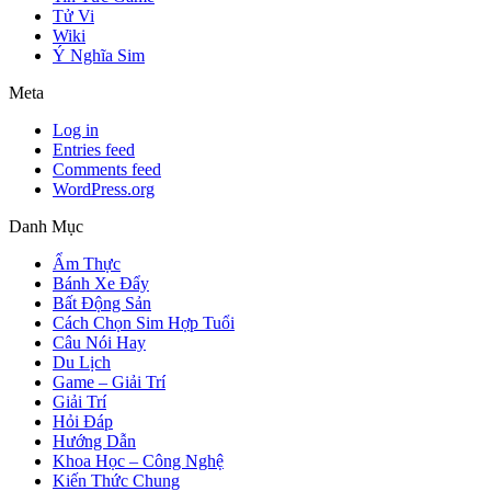
Tử Vi
Wiki
Ý Nghĩa Sim
Meta
Log in
Entries feed
Comments feed
WordPress.org
Danh Mục
Ẩm Thực
Bánh Xe Đẩy
Bất Động Sản
Cách Chọn Sim Hợp Tuổi
Câu Nói Hay
Du Lịch
Game – Giải Trí
Giải Trí
Hỏi Đáp
Hướng Dẫn
Khoa Học – Công Nghệ
Kiến Thức Chung