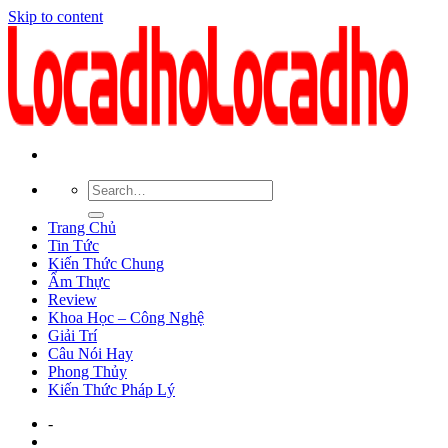
Skip to content
Trang Chủ
Tin Tức
Kiến Thức Chung
Ẩm Thực
Review
Khoa Học – Công Nghệ
Giải Trí
Câu Nói Hay
Phong Thủy
Kiến Thức Pháp Lý
-