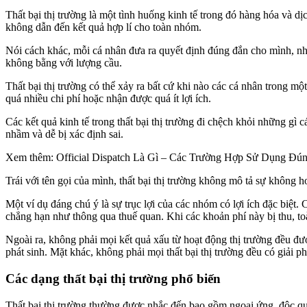
Thất bại thị trường là một tình huống kinh tế trong đó hàng hóa và dị
không dẫn đến kết quả hợp lí cho toàn nhóm.
Nói cách khác, mỗi cá nhân đưa ra quyết định đúng đắn cho mình, như
không bằng với lượng cầu.
Thất bại thị trường có thể xảy ra bất cứ khi nào các cá nhân trong m
quá nhiều chi phí hoặc nhận được quá ít lợi ích.
Các kết quả kinh tế trong thất bại thị trường đi chệch khỏi những gì 
nhầm và dễ bị xác định sai.
Xem thêm: Official Dispatch Là Gì – Các Trường Hợp Sử Dụng Đú
Trái với tên gọi của mình, thất bại thị trường không mô tả sự không h
Một ví dụ đáng chú ý là sự trục lợi của các nhóm có lợi ích đặc biệt
chẳng hạn như thông qua thuế quan. Khi các khoản phí này bị thu, toàn
Ngoài ra, không phải mọi kết quả xấu từ hoạt động thị trường đều được
phát sinh. Mặt khác, không phải mọi thất bại thị trường đều có giải 
Các dạng thất bại thị trường phổ biến
Thất bại thị trường thường được nhắc đến bao gồm ngoại ứng, độc quy