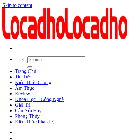
Skip to content
Trang Chủ
Tin Tức
Kiến Thức Chung
Ẩm Thực
Review
Khoa Học – Công Nghệ
Giải Trí
Câu Nói Hay
Phong Thủy
Kiến Thức Pháp Lý
-