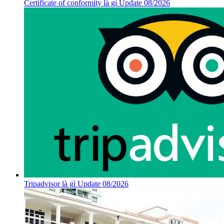
Certificate of conformity là gì Update 08/2026
Tripadvisor là gì Update 08/2026