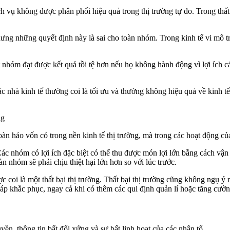
ch vụ không được phân phối hiệu quả trong thị trường tự do. Trong thất 
ng những quyết định này là sai cho toàn nhóm. Trong kinh tế vi mô tr
ột nhóm đạt được kết quả tồi tệ hơn nếu họ không hành động vì lợi ích 
các nhà kinh tế thường coi là tối ưu và thường không hiệu quả về kinh 
ng
oàn hảo vốn có trong nền kinh tế thị trường, mà trong các hoạt động của
. Các nhóm có lợi ích đặc biệt có thể thu được món lợi lớn bằng cách v
 nhóm sẽ phải chịu thiệt hại lớn hơn so với lúc trước.
 coi là một thất bại thị trường. Thất bại thị trường cũng không ngụ ý r
pháp khắc phục, ngay cả khi có thêm các qui định quản lí hoặc tăng cư
ền, thông tin bất đối xứng và sự bất linh hoạt của các nhân tố.