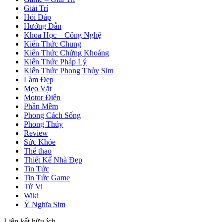
Giải Trí
Hỏi Đáp
Hướng Dẫn
Khoa Học – Công Nghệ
Kiến Thức Chung
Kiến Thức Chứng Khoáng
Kiến Thức Pháp Lý
Kiến Thức Phong Thủy Sim
Làm Đẹp
Mẹo Vặt
Motor Điện
Phần Mềm
Phong Cách Sống
Phong Thủy
Review
Sức Khỏe
Thể thao
Thiết Kế Nhà Đẹp
Tin Tức
Tin Tức Game
Tử Vi
Wiki
Ý Nghĩa Sim
Liên kết hữu ích