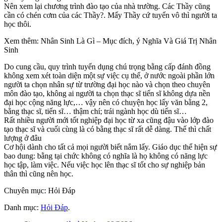
Nên xem lại chương trình đào tạo của nhà trường. Các Thầy cũng
cần có chén cơm của các Thầy?. Mấy Thầy cứ tuyển vô thì người ta
học thôi.
Xem thêm: Nhân Sinh Là Gì – Mục đích, ý Nghĩa Và Giá Trị Nhân
Sinh
Do cung cầu, quy trình tuyển dụng chú trọng bằng cấp đánh đồng
không xem xét toàn diện một sự việc cụ thể, ở nước ngoài phần lớn
người ta chọn nhân sự từ trường đại học nào và chọn theo chuyên
môn đào tạo, không ai người ta chọn thạc sĩ tiến sĩ không dựa nền
đại học cộng năng lực,… vậy nên có chuyện học lấy văn bằng 2,
bằng thạc sĩ, tiến sĩ… thậm chí; trái ngành học dù tiến sĩ…
Rất nhiều người mới tốt nghiệp đại học từ xa cũng đậu vào lớp đào
tạo thạc sĩ và cuối cùng là có bằng thạc sĩ rất dễ dàng. Thế thì chất
lượng ở đâu
Cơ hội dành cho tất cả mọi người biết nắm lấy. Giáo dục thể hiện sự
bao dung: bằng tại chức không có nghĩa là họ không có năng lực
học tập, làm việc. Nếu việc học lên thạc sĩ tốt cho sự nghiệp bản
thân thì cũng nên học.
Chuyên mục: Hỏi Đáp
Danh mục:
Hỏi Đáp
.