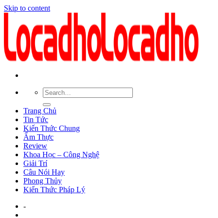
Skip to content
Trang Chủ
Tin Tức
Kiến Thức Chung
Ẩm Thực
Review
Khoa Học – Công Nghệ
Giải Trí
Câu Nói Hay
Phong Thủy
Kiến Thức Pháp Lý
-