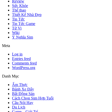
Review
Sức Khỏe
Thể thao
Thiết Kế Nhà Đẹp
Tin Tức
Tin Tức Game
Tử Vi
Wiki
Ý Nghĩa Sim
Meta
Log in
Entries feed
Comments feed
WordPress.org
Danh Mục
Ẩm Thực
Bánh Xe Đẩy
Bất Động Sản
Cách Chọn Sim Hợp Tuổi
Câu Nói Hay
Du Lịch
Game – Giải Trí