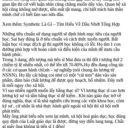
gian lận thi cử viết luận nhìn cũng chẳng muốn dây vào. Quan hệ xã
hội cũng không mở được, tiền mất tật mang, chỉ biết trách bản thân
mình chứ có biết làm sao nữa đâu.
Xem thêm: Synthetic Là Gì – Tìm Hiểu Về Dầu Nhớt Tổng Hợp
Những tiêu chuẩn sử dụng người sẽ định hình mục tiêu của người
học. Sai hay đúng là ở tiêu chuẩn và cách thức tuyển người. Bất
luận học vì mục đí;ch gì thì người học không có lỗi. Họ tìm 1 con
đường phù hợp với hoàn cảnh và điều kiện của mình để mưu cầu
hành phúc.
Trong 3 dang, đối tượng mà tiến sĩ Mai đưa ra thì đối t tượng thứ 2
chiếm tỷ lệ nhiều nhất, có thể lến tới 70-80%.Họ đều đang công tác
ở các cơ quan hành chí;nh – sự nghiệp (nói chung ăn lương từ
NSNN). Họ lấy cái bằng coi như có một “cái tem” dán vào sản
phẩm, đảm bảo chất lượng để được quy hoạch, bổ nhiệm. Đây mới
là mối nguy cho xã hội.
Vì sao nhiều người muốn lấy bằng thạc sĩ? Vì lương thạc sĩ cao hơn
lương kỹ sư và tấm bằng thạc sĩ dễ kiếm . Khi nào giáo dục trở về
đúng nghĩa, thạc sĩ là nhà nghiên cứu trong các viện khoa học, còm
kỹ sư , cử nhân là nhà thực hành giỏi ngoài xã hội thì xã hội mới
phát triển.
Mấy ông phát biểu nên xem lại mình, xã hội hoá giáo dục, học đúng
quy định của Luật giáo dục là được, đừng suy diễn lung tung. Chắc
gì mấy ông không là tiến sĩ 1 đêm!