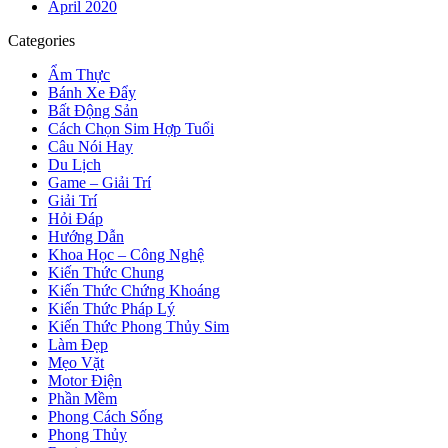
April 2020
Categories
Ẩm Thực
Bánh Xe Đẩy
Bất Động Sản
Cách Chọn Sim Hợp Tuổi
Câu Nói Hay
Du Lịch
Game – Giải Trí
Giải Trí
Hỏi Đáp
Hướng Dẫn
Khoa Học – Công Nghệ
Kiến Thức Chung
Kiến Thức Chứng Khoáng
Kiến Thức Pháp Lý
Kiến Thức Phong Thủy Sim
Làm Đẹp
Mẹo Vặt
Motor Điện
Phần Mềm
Phong Cách Sống
Phong Thủy