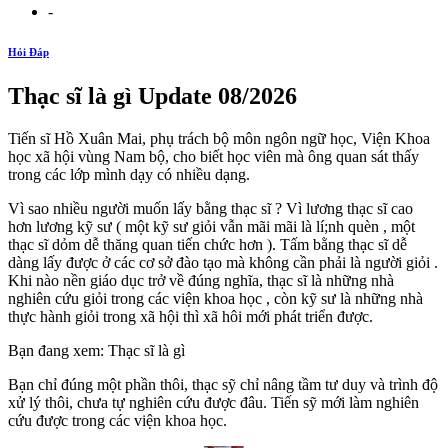
-
Hỏi Đáp
Thạc sĩ là gì Update 08/2026
Tiến sĩ Hồ Xuân Mai, phụ trách bộ môn ngôn ngữ học, Viện Khoa
học xã hội vùng Nam bộ, cho biết học viên mà ông quan sát thấy
trong các lớp mình dạy có nhiều dạng.
Vì sao nhiều người muốn lấy bằng thạc sĩ ? Vì lương thạc sĩ cao
hơn lương kỹ sư ( một kỹ sư giỏi vẫn mãi mãi là lí;nh quèn , một
thạc sĩ dỏm dễ thăng quan tiến chức hơn ). Tấm bằng thạc sĩ dễ
dàng lấy được ở các cơ sở đào tạo mà không cần phải là người giỏi .
Khi nào nền giáo dục trở về đúng nghĩa, thạc sĩ là những nhà
nghiên cứu giỏi trong các viện khoa học , còn kỹ sư là những nhà
thực hành giỏi trong xã hội thì xã hôi mới phát triển được.
Bạn đang xem: Thạc sĩ là gì
Bạn chỉ đúng một phần thôi, thạc sỹ chỉ nâng tầm tư duy và trình độ
xử lý thôi, chưa tự nghiên cứu được đâu. Tiến sỹ mới làm nghiên
cứu được trong các viện khoa học.