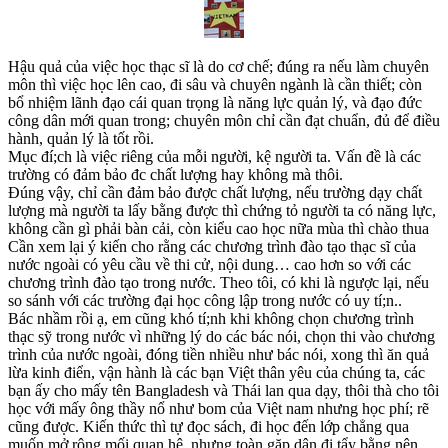
Hậu quả của việc học thạc sĩ là do cơ chế; đúng ra nếu làm chuyên
môn thì việc học lên cao, đi sâu và chuyên ngành là cần thiết; còn
bổ nhiệm lãnh đạo cái quan trọng là năng lực quản lý, và đạo đức
công dân mới quan trong; chuyên môn chỉ cần đạt chuẩn, đủ để điều
hành, quản lý là tốt rồi.
Mục đí;ch là việc riêng của mỗi người, kệ người ta. Vấn đề là các
trường có đảm bảo đc chất lượng hay không mà thôi.
Đúng vậy, chỉ cần đảm bảo được chất lượng, nếu trường dạy chất
lượng mà người ta lấy bằng được thì chứng tỏ người ta có năng lực,
không cần gì phải bàn cải, còn kiểu cao học nữa mùa thì chào thua
Cần xem lại ý kiến cho rằng các chương trình đào tạo thạc sĩ của
nước ngoài có yêu cầu về thi cử, nội dung… cao hơn so với các
chương trình đào tạo trong nước. Theo tôi, có khi là ngược lại, nếu
so sánh với các trường đại học công lập trong nước có uy tí;n..
Bác nhầm rồi ạ, em cũng khó tí;nh khi không chọn chương trình
thạc sỹ trong nước vì những lý do các bác nói, chọn thi vào chương
trình của nước ngoài, đóng tiền nhiều như bác nói, xong thì ăn quả
lừa kinh điển, vận hành là các bạn Việt thân yêu của chúng ta, các
bạn ấy cho mấy tên Bangladesh và Thái lan qua dạy, thôi thà cho tôi
học với mấy ông thầy nổ như bom của Việt nam nhưng học phí; rẽ
cũng được. Kiến thức thì tự đọc sách, đi học đến lớp chẳng qua
muốn mở rộng mối quan hệ, nhưng toàn gặp dân đi tẩy bằng nên