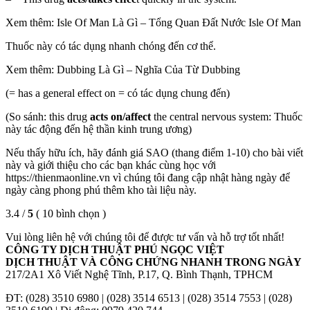
Xem thêm: Isle Of Man Là Gì – Tổng Quan Đất Nước Isle Of Man
Thuốc này có tác dụng nhanh chóng đến cơ thể.
Xem thêm: Dubbing Là Gì – Nghĩa Của Từ Dubbing
(= has a general effect on = có tác dụng chung đến)
(So sánh: this drug
acts on/affect
the central nervous system: Thuốc
này tác động đến hệ thần kinh trung ương)
Nếu thấy hữu ích, hãy đánh giá SAO (thang điểm 1-10) cho bài viết
này và giới thiệu cho các bạn khác cùng học với
https://thienmaonline.vn vì chúng tôi đang cập nhật hàng ngày để
ngày càng phong phú thêm kho tài liệu này.
3.4 /
5
( 10 bình chọn )
Vui lòng liên hệ với chúng tôi để được tư vấn và hỗ trợ tốt nhất!
CÔNG TY DỊCH THUẬT PHÚ NGỌC VIỆT
DỊCH THUẬT VÀ CÔNG CHỨNG NHANH TRONG NGÀY
217/2A1 Xô Viết Nghệ Tĩnh, P.17, Q. Bình Thạnh, TPHCM
ĐT: (028) 3510 6980 | (028) 3514 6513 | (028) 3514 7553 | (028)