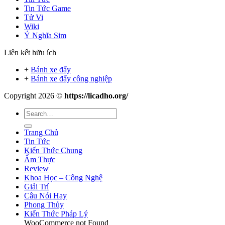
Tin Tức Game
Tử Vi
Wiki
Ý Nghĩa Sim
Liên kết hữu ích
+
Bánh xe đẩy
+
Bánh xe đẩy công nghiệp
Copyright 2026 ©
https://licadho.org/
Trang Chủ
Tin Tức
Kiến Thức Chung
Ẩm Thực
Review
Khoa Học – Công Nghệ
Giải Trí
Câu Nói Hay
Phong Thủy
Kiến Thức Pháp Lý
WooCommerce not Found