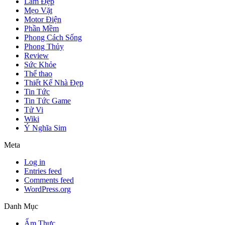
Làm Đẹp
Mẹo Vặt
Motor Điện
Phần Mềm
Phong Cách Sống
Phong Thủy
Review
Sức Khỏe
Thể thao
Thiết Kế Nhà Đẹp
Tin Tức
Tin Tức Game
Tử Vi
Wiki
Ý Nghĩa Sim
Meta
Log in
Entries feed
Comments feed
WordPress.org
Danh Mục
Ẩm Thực