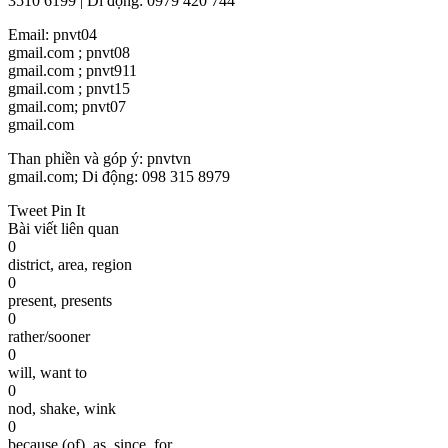
3510 6199 | Di động: 0979 420 744
Email: pnvt04
gmail.com ; pnvt08
gmail.com ; pnvt911
gmail.com ; pnvt15
gmail.com; pnvt07
gmail.com
Than phiền và góp ý: pnvtvn
gmail.com; Di động: 098 315 8979
Tweet Pin It
Bài viết liên quan
0
district, area, region
0
present, presents
0
rather/sooner
0
will, want to
0
nod, shake, wink
0
because (of), as, since, for