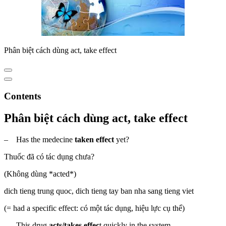
Phân biệt cách dùng act, take effect
Contents
Phân biệt cách dùng act, take effect
– Has the medecine
taken effect
yet?
Thuốc đã có tác dụng chưa?
(Không dùng *acted*)
dich tieng trung quoc, dich tieng tay ban nha sang tieng viet
(= had a specific effect: có một tác dụng, hiệu lực cụ thể)
– This drug
acts/takes effec
t quickly in the system.