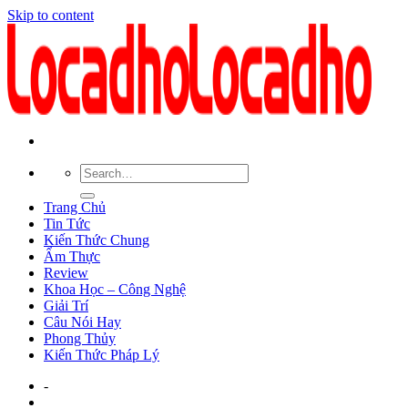
Skip to content
Trang Chủ
Tin Tức
Kiến Thức Chung
Ẩm Thực
Review
Khoa Học – Công Nghệ
Giải Trí
Câu Nói Hay
Phong Thủy
Kiến Thức Pháp Lý
-