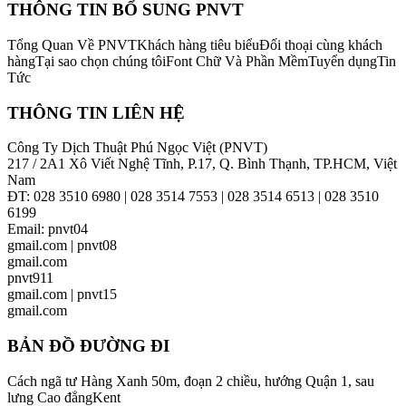
THÔNG TIN BỔ SUNG PNVT
Tổng Quan Về PNVTKhách hàng tiêu biểuĐối thoại cùng khách
hàngTại sao chọn chúng tôiFont Chữ Và Phần MềmTuyển dụngTin
Tức
THÔNG TIN LIÊN HỆ
Công Ty Dịch Thuật Phú Ngọc Việt (PNVT)
217 / 2A1 Xô Viết Nghệ Tĩnh, P.17, Q. Bình Thạnh, TP.HCM, Việt
Nam
ĐT: 028 3510 6980 | 028 3514 7553 | 028 3514 6513 | 028 3510
6199
Email: pnvt04
gmail.com | pnvt08
gmail.com
pnvt911
gmail.com | pnvt15
gmail.com
BẢN ĐỒ ĐƯỜNG ĐI
Cách ngã tư Hàng Xanh 50m, đoạn 2 chiều, hướng Quận 1, sau
lưng Cao đẳngKent