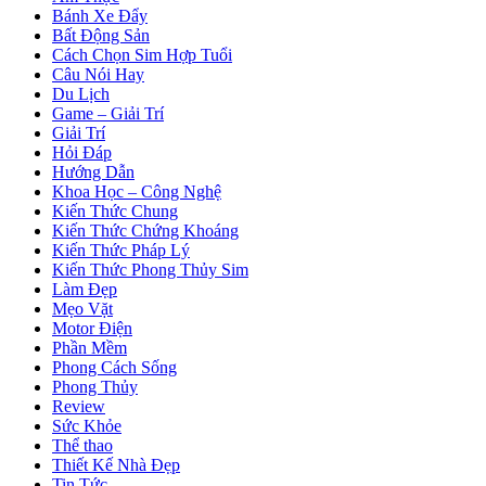
Bánh Xe Đẩy
Bất Động Sản
Cách Chọn Sim Hợp Tuổi
Câu Nói Hay
Du Lịch
Game – Giải Trí
Giải Trí
Hỏi Đáp
Hướng Dẫn
Khoa Học – Công Nghệ
Kiến Thức Chung
Kiến Thức Chứng Khoáng
Kiến Thức Pháp Lý
Kiến Thức Phong Thủy Sim
Làm Đẹp
Mẹo Vặt
Motor Điện
Phần Mềm
Phong Cách Sống
Phong Thủy
Review
Sức Khỏe
Thể thao
Thiết Kế Nhà Đẹp
Tin Tức