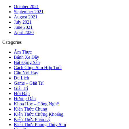
October 2021
September 2021
August 2021
July 2021
June 2021
April 2020
Categories
Ẩm Thực
Bánh Xe Đẩy
Bất Động Sản
Cách Chọn Sim Hợp Tuổi
Câu Nói Hay
Du Lịch
Game – Giải Trí
Giải Trí
Hỏi Đáp
Hướng Dẫn
Khoa Học – Công Nghệ
Kiến Thức Chung
Kiến Thức Chứng Khoáng
Kiến Thức Pháp Lý
Kiến Thức Phong Thủy Sim