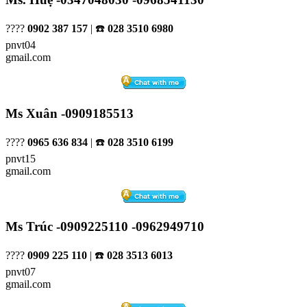
????
0902 387 157
| ☎️
028 3510 6980
pnvt04
gmail.com
Ms Xuân -0909185513
????
0965 636 834
| ☎️
028 3510 6199
pnvt15
gmail.com
Ms Trúc -0909225110 -0962949710
????
0909 225 110
| ☎️
028 3513 6013
pnvt07
gmail.com