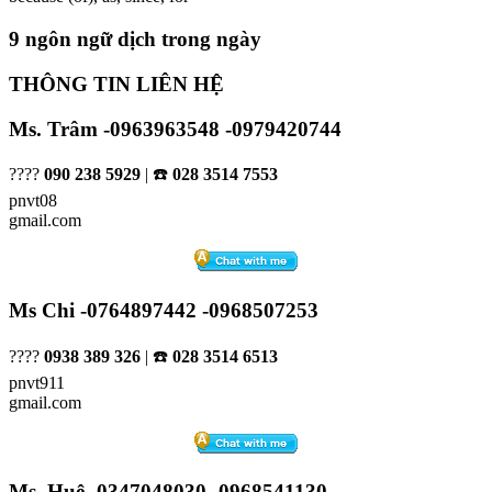
9 ngôn ngữ dịch trong ngày
THÔNG TIN LIÊN HỆ
Ms. Trâm -0963963548 -0979420744
????
090 238 5929
| ☎️
028 3514 7553
pnvt08
gmail.com
Ms Chi -0764897442 -0968507253
????
0938 389 326
| ☎️
028 3514 6513
pnvt911
gmail.com
Ms. Huệ -0347048030 -0968541130