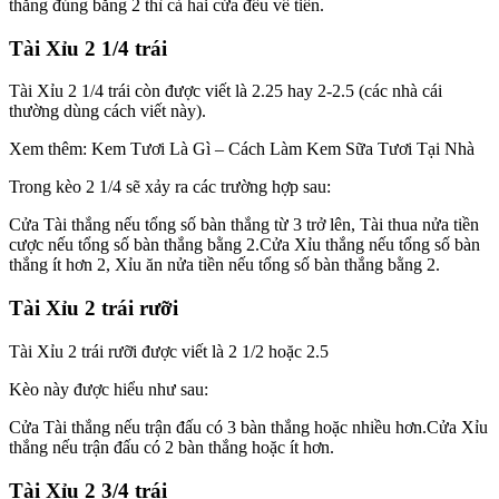
thắng đúng bằng 2 thì cả hai cửa đều về tiền.
Tài Xỉu 2 1/4 trái
Tài Xỉu 2 1/4 trái còn được viết là 2.25 hay 2-2.5 (các nhà cái
thường dùng cách viết này).
Xem thêm: Kem Tươi Là Gì – Cách Làm Kem Sữa Tươi Tại Nhà
Trong kèo 2 1/4 sẽ xảy ra các trường hợp sau:
Cửa Tài thắng nếu tổng số bàn thắng từ 3 trở lên, Tài thua nửa tiền
cược nếu tổng số bàn thắng bằng 2.Cửa Xỉu thắng nếu tổng số bàn
thắng ít hơn 2, Xỉu ăn nửa tiền nếu tổng số bàn thắng bằng 2.
Tài Xỉu 2 trái rưỡi
Tài Xỉu 2 trái rưỡi được viết là 2 1/2 hoặc 2.5
Kèo này được hiểu như sau:
Cửa Tài thắng nếu trận đấu có 3 bàn thắng hoặc nhiều hơn.Cửa Xỉu
thắng nếu trận đấu có 2 bàn thắng hoặc ít hơn.
Tài Xỉu 2 3/4 trái