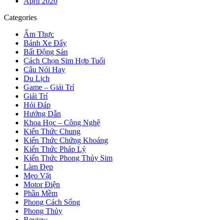
April 2020
Categories
Ẩm Thực
Bánh Xe Đẩy
Bất Động Sản
Cách Chọn Sim Hợp Tuổi
Câu Nói Hay
Du Lịch
Game – Giải Trí
Giải Trí
Hỏi Đáp
Hướng Dẫn
Khoa Học – Công Nghệ
Kiến Thức Chung
Kiến Thức Chứng Khoáng
Kiến Thức Pháp Lý
Kiến Thức Phong Thủy Sim
Làm Đẹp
Mẹo Vặt
Motor Điện
Phần Mềm
Phong Cách Sống
Phong Thủy
Review