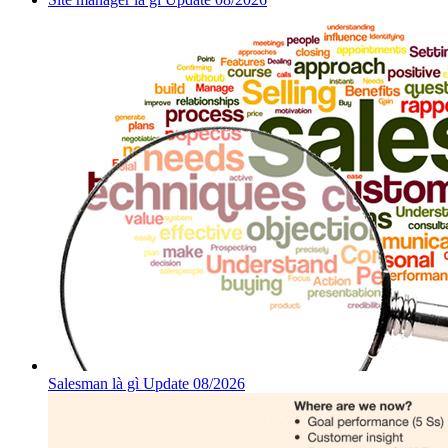
Salesman là gì Update 08/2026