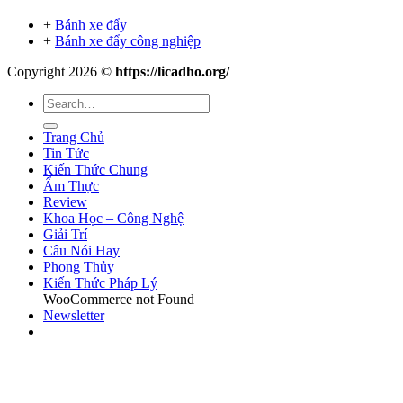
+
Bánh xe đẩy
+
Bánh xe đẩy công nghiệp
Copyright 2026 ©
https://licadho.org/
Trang Chủ
Tin Tức
Kiến Thức Chung
Ẩm Thực
Review
Khoa Học – Công Nghệ
Giải Trí
Câu Nói Hay
Phong Thủy
Kiến Thức Pháp Lý
WooCommerce not Found
Newsletter