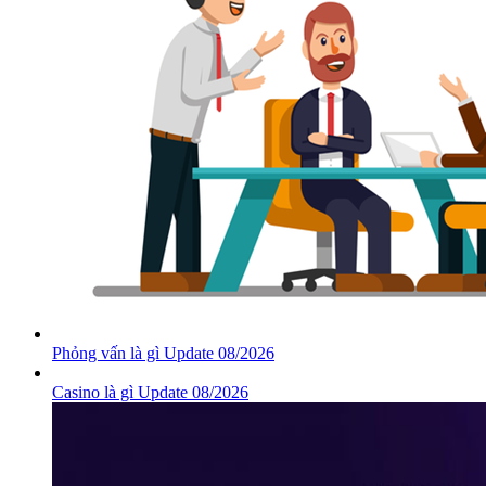
Phỏng vấn là gì Update 08/2026
Casino là gì Update 08/2026