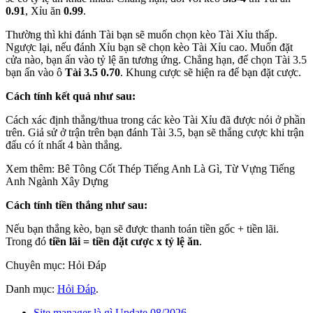
0.91
, Xỉu ăn
0.99
.
Thường thì khi đánh Tài bạn sẽ muốn chọn kèo Tài Xỉu thấp.
Ngược lại, nếu đánh Xỉu bạn sẽ chọn kèo Tài Xỉu cao. Muốn đặt
cửa nào, bạn ấn vào tỷ lệ ăn tương ứng. Chẳng hạn, để chọn Tài 3.5
bạn ấn vào ô
Tài 3.5 0.70
. Khung cược sẽ hiện ra để bạn đặt cược.
Cách tính kết quả như sau:
Cách xác định thắng/thua trong các kèo Tài Xỉu đã được nói ở phần
trên. Giả sử ở trận trên bạn đánh Tài 3.5, bạn sẽ thắng cược khi trận
đấu có ít nhất 4 bàn thắng.
Xem thêm: Bê Tông Cốt Thép Tiếng Anh Là Gì, Từ Vựng Tiếng
Anh Ngành Xây Dựng
Cách tính tiền thắng như sau:
Nếu bạn thắng kèo, bạn sẽ được thanh toán tiền gốc + tiền lãi.
Trong đó
tiền lãi = tiền đặt cược x tỷ lệ ăn
.
Chuyên mục: Hỏi Đáp
Danh mục:
Hỏi Đáp
.
Site manager là gì Update 08/2026