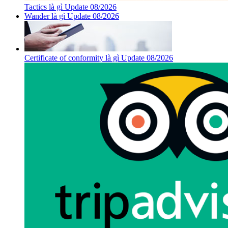
Tactics là gì Update 08/2026
Wander là gì Update 08/2026
Certificate of conformity là gì Update 08/2026