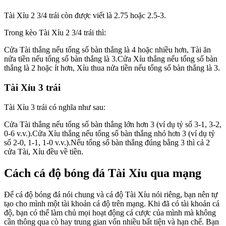
Tài Xỉu 2 3/4 trái còn được viết là 2.75 hoặc 2.5-3.
Trong kèo Tài Xỉu 2 3/4 trái thì:
Cửa Tài thắng nếu tổng số bàn thắng là 4 hoặc nhiều hơn, Tài ăn
nửa tiền nếu tổng số bàn thắng là 3.Cửa Xỉu thắng nếu tổng số bàn
thắng là 2 hoặc ít hơn, Xỉu thua nửa tiền nếu tổng số bàn thắng là 3.
Tài Xỉu 3 trái
Tài Xỉu 3 trái có nghĩa như sau:
Cửa Tài thắng nếu tổng số bàn thắng lớn hơn 3 (ví dụ tỷ số 3-1, 3-2,
0-6 v.v.).Cửa Xỉu thắng nếu tổng số bàn thắng nhỏ hơn 3 (ví dụ tỷ
số 2-0, 1-1, 1-0 v.v.).Nếu tổng số bàn thắng đúng bằng 3 thì cả 2
cửa Tài, Xỉu đều về tiền.
Cách cá độ bóng đá Tài Xỉu qua mạng
Để cá độ bóng đá nói chung và cá độ Tài Xỉu nói riêng, bạn nên tự
tạo cho mình một tài khoản cá độ trên mạng. Khi đã có tài khoản cá
độ, bạn có thể làm chủ mọi hoạt động cá cược của mình mà không
cần thông qua cò hay trung gian vốn nhiều bất tiện và hạn chế. Bạn