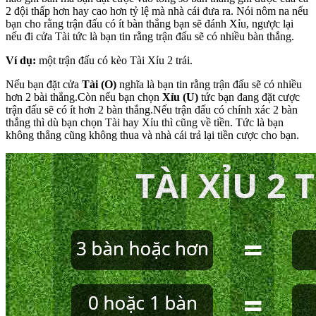
2 đội thấp hơn hay cao hơn tỷ lệ mà nhà cái đưa ra. Nói nôm na nếu
bạn cho rằng trận đấu có ít bàn thắng bạn sẽ đánh Xỉu, ngược lại
nếu đi cửa Tài tức là bạn tin rằng trận đấu sẽ có nhiều bàn thắng.
Ví dụ:
một trận đấu có kèo Tài Xỉu 2 trái.
Nếu bạn đặt cửa
Tài (O)
nghĩa là bạn tin rằng trận đấu sẽ có nhiều
hơn 2 bài thắng.Còn nếu bạn chọn
Xỉu (U)
tức bạn đang đặt cược
trận đấu sẽ có ít hơn 2 bàn thắng.Nếu trận đấu có chính xác 2 bàn
thắng thì dù bạn chọn Tài hay Xỉu thì cũng về tiền. Tức là bạn
không thắng cũng không thua và nhà cái trả lại tiền cược cho bạn.