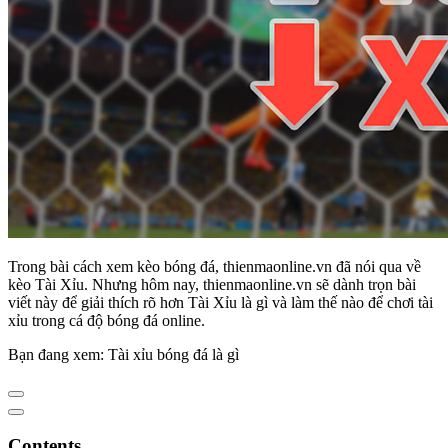
Trong bài cách xem kèo bóng đá, thienmaonline.vn đã nói qua về
kèo Tài Xỉu. Nhưng hôm nay, thienmaonline.vn sẽ dành trọn bài
viết này để giải thích rõ hơn Tài Xỉu là gì và làm thế nào để chơi tài
xỉu trong cá độ bóng đá online.
Bạn đang xem: Tài xỉu bóng đá là gì
Contents