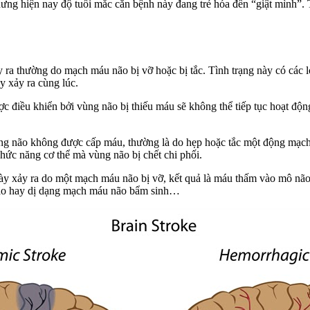
hiện nay độ tuổi mắc căn bệnh này đang trẻ hóa đến “giật mình”. Th
 thường do mạch máu não bị vỡ hoặc bị tắc. Tình trạng này có các loại
y xảy ra cùng lúc.
ược điều khiển bởi vùng não bị thiếu máu sẽ không thể tiếp tục hoạt động. 
 vùng não không được cấp máu, thường là do hẹp hoặc tắc một động mạch 
chức năng cơ thể mà vùng não bị chết chi phối.
ạng này xảy ra do một mạch máu não bị vỡ, kết quả là máu thấm vào mô n
não hay dị dạng mạch máu não bẩm sinh…