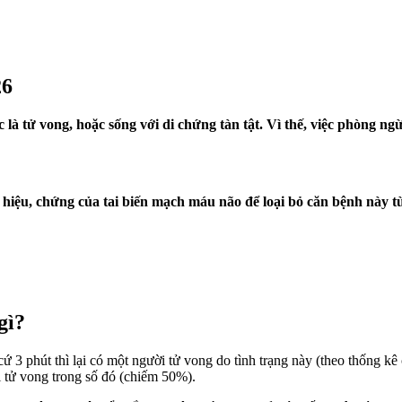
26
̣c là tử vong, hoặc sống với di chứng tàn tật. Vì thế, việc phòng 
̣u, chứng của tai biến mạch máu não để loại bỏ căn bệnh này từ
 gì?
 cứ 3 phút thì lại có một người tử vong do tình trạng này (theo thố
̀i tử vong trong số đó (chiếm 50%).