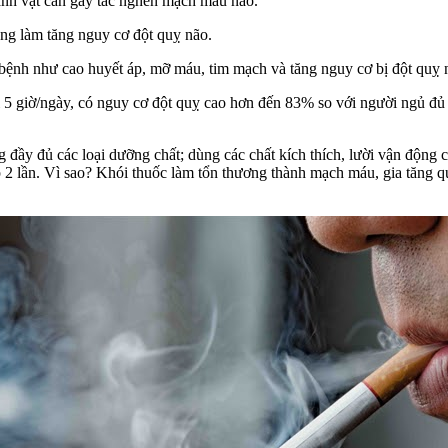
hành vật cản gây tắc nghẽn mạch máu não.
ng làm tăng nguy cơ đột quỵ não.
bệnh như cao huyết áp, mỡ máu, tim mạch và tăng nguy cơ bị đột quỵ n
ờ/ngày, có nguy cơ đột quỵ cao hơn đến 83% so với người ngủ đủ 7-8 
y đủ các loại dưỡng chất; dùng các chất kích thích, lười vận động 
 lên gấp 2 lần. Vì sao? Khói thuốc làm tổn thương thành mạch máu, gia 