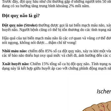
Trước đây, đột quỵ hầu như chỉ thường gặp ở những người trên 50 nhưng 
đang có xu hướng tăng trung bình khoảng 2% mỗi năm.
Đột quỵ não là gì?
Đột quỵ não (Stroke)
thường được gọi là tai biến mạch máu não, xảy ra
huyết não. Người bệnh cũng có thể bị tổn thương do các tình trạng nà
Hậu quả của tai biến mạch máu não là các cơ quan và vùng cơ thể đ
nói ngọng, không nói được…thậm chí tử vong!
Nhồi máu não:
chiếm đến 85% số ca đột quỵ não, xảy ra khi một
các tế bào não thiếu hụt oxy quá mức và chết đi, ảnh hưởng đến các 
Xuất huyết não:
Chiếm 15% tổng số ca bị đột quỵ não. Tình tr
dạng này là kết hợp giữa huyết áp cao với chứng phình động mạch 