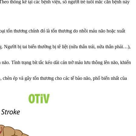
eo thống kê tại các bệnh viện, số người trẻ tuổi mắc căn bệnh này
 tổn thương chính đó là tổn thương do nhồi máu não hoặc xuất
Người bị tai biến thường bị tê liệt (nửa thân trái, nửa thân phải…),
não. Tình trạng bít tắc kéo dài cản trở máu lưu thông lên não, khiến
ão, chèn ép và gây tổn thương cho các tế bào não, phổ biến nhất của