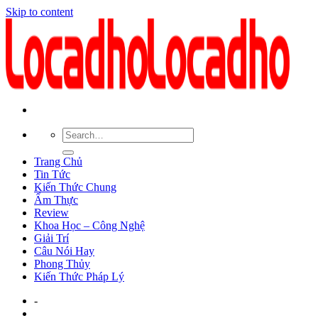
Skip to content
Trang Chủ
Tin Tức
Kiến Thức Chung
Ẩm Thực
Review
Khoa Học – Công Nghệ
Giải Trí
Câu Nói Hay
Phong Thủy
Kiến Thức Pháp Lý
-