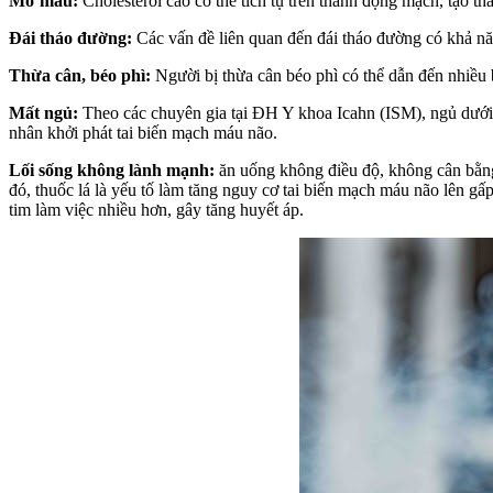
Mỡ máu:
Cholesterol cao có thể tích tụ trên thành động mạch, tạo t
Đái tháo đường:
Các vấn đề liên quan đến đái tháo đường có khả nă
Thừa cân, béo phì:
Người bị thừa cân béo phì có thể dẫn đến nhiều 
Mất ngủ:
Theo các chuyên gia tại ĐH Y khoa Icahn (ISM), ngủ dưới 5 gi
nhân khởi phát tai biến mạch máu não.
Lối sống không lành mạnh:
ăn uống không điều độ, không cân bằng đầ
đó, thuốc lá là yếu tố làm tăng nguy cơ tai biến mạch máu não
tim làm việc nhiều hơn, gây tăng huyết áp.