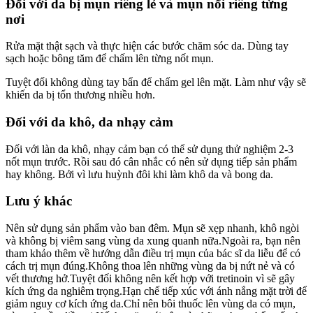
Đối với da bị mụn riêng lẻ và mụn nổi riêng từng
nơi
Rửa mặt thật sạch và thực hiện các bước chăm sóc da. Dùng tay
sạch hoặc bông tăm để chấm lên từng nốt mụn.
Tuyệt đối không dùng tay bẩn để chấm gel lên mặt. Làm như vậy sẽ
khiến da bị tổn thương nhiều hơn.
Đối với da khô, da nhạy cảm
Đối với làn da khô, nhạy cảm bạn có thể sử dụng thử nghiệm 2-3
nốt mụn trước. Rồi sau đó cân nhắc có nên sử dụng tiếp sản phẩm
hay không. Bởi vì lưu huỳnh đôi khi làm khô da và bong da.
Lưu ý khác
Nên sử dụng sản phẩm vào ban đêm. Mụn sẽ xẹp nhanh, khô ngòi
và không bị viêm sang vùng da xung quanh nữa.Ngoài ra, bạn nên
tham khảo thêm về hướng dẫn điều trị mụn của bác sĩ da liễu để có
cách trị mụn đúng.Không thoa lên những vùng da bị nứt nẻ và có
vết thương hở.Tuyệt đối không nên kết hợp với tretinoin vì sẽ gây
kích ứng da nghiêm trọng.Hạn chế tiếp xúc với ánh nắng mặt trời để
giảm nguy cơ kích ứng da.Chỉ nên bôi thuốc lên vùng da có mụn,