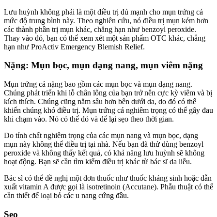
Lưu huỳnh không phải là một điều trị đủ mạnh cho mụn trứng cá
mức độ trung bình này. Theo nghiên cứu, nó điều trị mụn kém hơn
các thành phần trị mụn khác, chẳng hạn như benzoyl peroxide.
Thay vào đó, bạn có thể xem xét một sản phẩm OTC khác, chẳng
hạn như ProActiv Emergency Blemish Relief.
Nặng: Mụn bọc, mụn dạng nang, mụn viêm nặng
Mụn trứng cá nặng bao gồm các mụn bọc và mụn dạng nang.
Chúng phát triển khi lỗ chân lông của bạn trở nên cực kỳ viêm và bị
kích thích. Chúng cũng nằm sâu hơn bên dưới da, do đó có thể
khiến chúng khó điều trị. Mụn trứng cá nghiêm trọng có thể gây đau
khi chạm vào. Nó có thể đỏ và để lại sẹo theo thời gian.
Do tính chất nghiêm trọng của các mụn nang và mụn bọc, dạng
mụn này không thể điều trị tại nhà. Nếu bạn đã thử dùng benzoyl
peroxide và không thấy kết quả, có khả năng lưu huỳnh sẽ không
hoạt động. Bạn sẽ cần tìm kiếm điều trị khác từ bác sĩ da liễu.
Bác sĩ có thể đề nghị một đơn thuốc như thuốc kháng sinh hoặc dẫn
xuất vitamin A được gọi là isotretinoin (Accutane). Phẫu thuật có thể
cần thiết để loại bỏ các u nang cứng đầu.
Sẹo