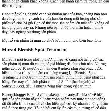
thành phần chính khác không. Cách tiến hành kiểm tra trong lần đầu
tiên sử dụng:
Chọn một vùng da nhỏ cách xa khuôn mặt của bạn, chẳng hạn như
da vùng bên trong cánh tay của bạn.Sử dụng một lượng nhỏ sản
phẩm và chờ 24 giờ.Bạn có thể thoa sản phẩm lên mặt nếu không có
tác dụng phụ xảy ra. Nhưng nếu bạn bị đỏ, nổi mẩn hoặc nổi mề
đay, hãy ngừng sử dụng sản phẩm.
Một số sản phẩm trị mụn có chứa lưu huỳnh phổ biến bao gồm:
Murad Blemish Spot Treatment
Murad là một trong những thương hiệu vô cùng nổi tiếng với các
sản phẩm trị mụn dù chúng có giá không dễ chịu chút nào. Nhưng
nghe đồn có 10 người dùng thì đến 8 người phải phủ phục trước
hiệu quả mà các sản phẩm của hãng mang lại. Blemish Spot
Treatment là một trong những sản phẩm trị mụn nổi tiếng nhất của
hãng. Em này có thành phần chính là Sulfur (lưu huỳnh) và
Salicylic Acid, đều là những “ông lớn” trong việc trị mụn.
Beauty blogger Bakul J của makeupandbeauty đã chia sẻ về hiệu
quả của sản phẩm này như sau: “Sản phẩm này thực sự hoạt động
rất tốt trên làn da của tôi và cho hiệu quả cực kỳ nhanh chóng, thậm
chí là theo từng giờ. Tôi đã bôi em ấy lên các mụn trứng cá có dấu