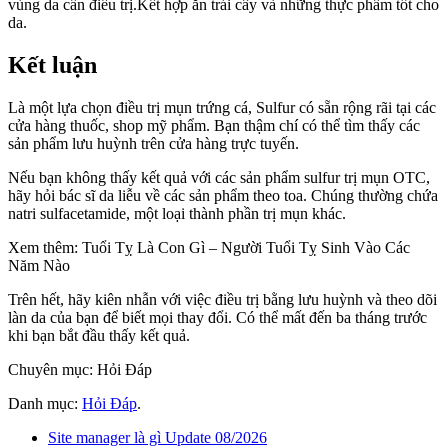
vùng da cần điều trị.Kết hợp ăn trái cây và những thực phẩm tốt cho
da.
Kết luận
Là một lựa chọn điều trị mụn trứng cá, Sulfur có sẵn rộng rãi tại các
cửa hàng thuốc, shop mỹ phẩm. Bạn thậm chí có thể tìm thấy các
sản phẩm lưu huỳnh trên cửa hàng trực tuyến.
Nếu bạn không thấy kết quả với các sản phẩm sulfur trị mụn OTC,
hãy hỏi bác sĩ da liễu về các sản phẩm theo toa. Chúng thường chứa
natri sulfacetamide, một loại thành phần trị mụn khác.
Xem thêm: Tuổi Tỵ Là Con Gì – Người Tuổi Tỵ Sinh Vào Các
Năm Nào
Trên hết, hãy kiên nhẫn với việc điều trị bằng lưu huỳnh và theo dõi
làn da của bạn để biết mọi thay đổi. Có thể mất đến ba tháng trước
khi bạn bắt đầu thấy kết quả.
Chuyên mục: Hỏi Đáp
Danh mục:
Hỏi Đáp
.
Site manager là gì Update 08/2026