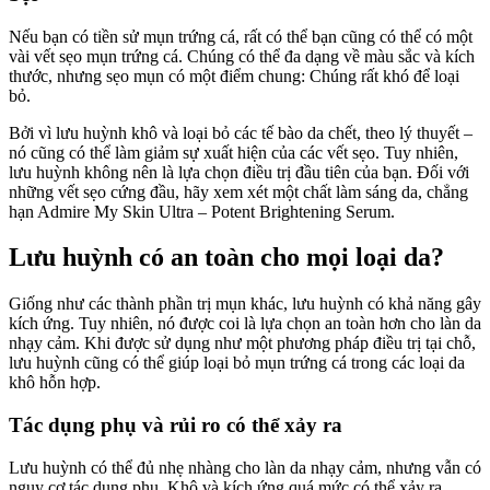
Nếu bạn có tiền sử mụn trứng cá, rất có thể bạn cũng có thể có một
vài vết sẹo mụn trứng cá. Chúng có thể đa dạng về màu sắc và kích
thước, nhưng sẹo mụn có một điểm chung: Chúng rất khó để loại
bỏ.
Bởi vì lưu huỳnh khô và loại bỏ các tế bào da chết, theo lý thuyết –
nó cũng có thể làm giảm sự xuất hiện của các vết sẹo. Tuy nhiên,
lưu huỳnh không nên là lựa chọn điều trị đầu tiên của bạn. Đối với
những vết sẹo cứng đầu, hãy xem xét một chất làm sáng da, chẳng
hạn Admire My Skin Ultra – Potent Brightening Serum.
Lưu huỳnh có an toàn cho mọi loại da?
Giống như các thành phần trị mụn khác, lưu huỳnh có khả năng gây
kích ứng. Tuy nhiên, nó được coi là lựa chọn an toàn hơn cho làn da
nhạy cảm. Khi được sử dụng như một phương pháp điều trị tại chỗ,
lưu huỳnh cũng có thể giúp loại bỏ mụn trứng cá trong các loại da
khô hỗn hợp.
Tác dụng phụ và rủi ro có thể xảy ra
Lưu huỳnh có thể đủ nhẹ nhàng cho làn da nhạy cảm, nhưng vẫn có
nguy cơ tác dụng phụ. Khô và kích ứng quá mức có thể xảy ra.