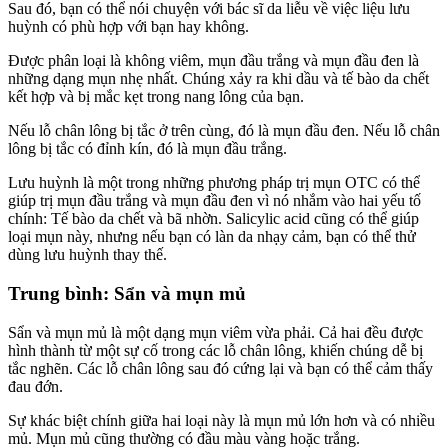
Sau đó, bạn có thể nói chuyện với bác sĩ da liễu về việc liệu lưu
huỳnh có phù hợp với bạn hay không.
Được phân loại là không viêm, mụn đầu trắng và mụn đầu đen là
những dạng mụn nhẹ nhất. Chúng xảy ra khi dầu và tế bào da chết
kết hợp và bị mắc kẹt trong nang lông của bạn.
Nếu lỗ chân lông bị tắc ở trên cùng, đó là mụn đầu đen. Nếu lỗ chân
lông bị tắc có đỉnh kín, đó là mụn đầu trắng.
Lưu huỳnh là một trong những phương pháp trị mụn OTC có thể
giúp trị mụn đầu trắng và mụn đầu đen vì nó nhắm vào hai yếu tố
chính: Tế bào da chết và bã nhờn. Salicylic acid cũng có thể giúp
loại mụn này, nhưng nếu bạn có làn da nhạy cảm, bạn có thể thử
dùng lưu huỳnh thay thế.
Trung bình: Sẩn và mụn mủ
Sẩn và mụn mủ là một dạng mụn viêm vừa phải. Cả hai đều được
hình thành từ một sự cố trong các lỗ chân lông, khiến chúng dễ bị
tắc nghẽn. Các lỗ chân lông sau đó cứng lại và bạn có thể cảm thấy
đau đớn.
Sự khác biệt chính giữa hai loại này là mụn mủ lớn hơn và có nhiều
mủ. Mụn mủ cũng thường có đầu màu vàng hoặc trắng.