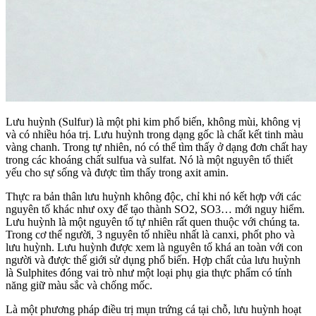
Lưu huỳnh (Sulfur) là một phi kim phổ biến, không mùi, không vị
và có nhiều hóa trị. Lưu huỳnh trong dạng gốc là chất kết tinh màu
vàng chanh. Trong tự nhiên, nó có thể tìm thấy ở dạng đơn chất hay
trong các khoáng chất sulfua và sulfat. Nó là một nguyên tố thiết
yếu cho sự sống và được tìm thấy trong axit amin.
Thực ra bản thân lưu huỳnh không độc, chỉ khi nó kết hợp với các
nguyên tố khác như oxy để tạo thành SO2, SO3… mới nguy hiểm.
Lưu huỳnh là một nguyên tố tự nhiên rất quen thuộc với chúng ta.
Trong cơ thể người, 3 nguyên tố nhiều nhất là canxi, phốt pho và
lưu huỳnh. Lưu huỳnh được xem là nguyên tố khá an toàn với con
người và được thế giới sử dụng phổ biến. Hợp chất của lưu huỳnh
là Sulphites đóng vai trò như một loại phụ gia thực phẩm có tính
năng giữ màu sắc và chống mốc.
Là một phương pháp điều trị mụn trứng cá tại chỗ, lưu huỳnh hoạt