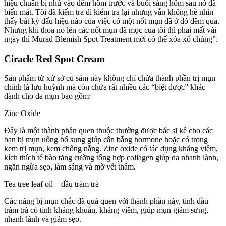
hiệu chuẩn bị nhú vào đêm hôm trước và buổi sáng hôm sau nó đã
biến mất. Tôi đã kiểm tra đi kiểm tra lại nhưng vẫn không hề nhìn
thấy bất kỳ dấu hiệu nào của việc có một nốt mụn đã ở đó đêm qua.
Nhưng khi thoa nó lên các nốt mụn đã mọc của tôi thì phải mất vài
ngày thì Murad Blemish Spot Treatment mới có thể xóa xổ chúng”.
Ciracle Red Spot Cream
Sản phẩm từ xứ sở củ sâm này không chỉ chứa thành phần trị mụn
chính là lưu huỳnh mà còn chứa rất nhiều các “biệt dược” khác
dành cho da mụn bao gồm:
Zinc Oxide
Đây là một thành phần quen thuộc thường được bác sĩ kê cho các
bạn bị mụn uống bổ sung giúp cân bằng hormone hoặc có trong
kem trị mụn, kem chống nắng. Zinc oxide có tác dụng kháng viêm,
kích thích tế bào tăng cường tổng hợp collagen giúp da nhanh lành,
ngăn ngừa sẹo, làm sáng và mờ vết thâm.
Tea tree leaf oil – dầu tràm trà
Các nàng bị mụn chắc đã quá quen với thành phần này, tinh dầu
tràm trà có tính kháng khuẩn, kháng viêm, giúp mụn giảm sưng,
nhanh lành và giảm sẹo.