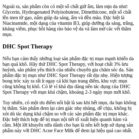
Ngoài ra, sản phẩm còn có một số chất giữ ẩm, làm mịn da như:
Glycerin, Hydrogenated Polyisobutene, Dimethicone, một số chất
lên men từ gạo, nấm giúp da sáng, ẩm và đều màu. Đặc biệt là
Niacinamide, một dạng của vitamin B3, giúp dưỡng da sáng, trắng,
kháng viêm, phục hồi hàng rào bảo vệ da và làm mờ các vết thâm
mụn.
DHC Spot Therapy
Nếu bạn cảm thấy những loại sản phẩm đặc trị mụn mạnh khiến da
bạn quá khô. Hãy thử DHC Spot Therapy, với hoạt chất 3% lưu
huỳnh, sản phẩm yêu thích của nhiều chuyên gia chăm sóc da. Sản
phẩm đặc trị mụn như DHC Spot Therapy rất dịu nhẹ. Hiện tượng
bong tróc xảy ra rất ít ngay cả khi bạn trang điểm, khu vực mụn
cũng không bị khô. Có lẽ vì khá dịu dàng nên tác dụng của DHC
Spot Therapy với mụn khá chậm, khoảng 2-3 ngày mụn mới khô.
Tuy nhiên, có một ưu điểm nổi bật là sau khi hết mụn, da bạn không
bị thâm. Sản phẩm đem lại cảm giác nhẹ nhàng, dễ chịu, không bị
xót dù tác dụng khá chậm so với các sản phẩm đặc trị mụn khác.
Đặc biệt thích hợp để trị mụn nội tiết tố xuất hiện quanh hàm và
cằm. Một lời khuyên nữa dành cho bạn là nên kết hợp sử dụng sản
phẩm này với DHC Acne Face Milk để đem lại hiệu quả cao nhất.