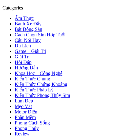
Categories
Ẩm Thực
Bánh Xe Đẩy
Bất Động Sản
Cách Chọn Sim Hợp Tuổi
Câu Nói Hay
Du Lịch
Game – Giải Trí
Giải Trí
Hỏi Đáp
Hướng Dẫn
Khoa Học – Công Nghệ
Kiến Thức Chung
Kiến Thức Chứng Khoáng
Kiến Thức Pháp Lý
Kiến Thức Phong Thủy Sim
Làm Đẹp
Mẹo Vặt
Motor Điện
Phần Mềm
Phong Cách Sống
Phong Thủy
Review