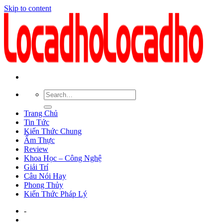
Skip to content
Trang Chủ
Tin Tức
Kiến Thức Chung
Ẩm Thực
Review
Khoa Học – Công Nghệ
Giải Trí
Câu Nói Hay
Phong Thủy
Kiến Thức Pháp Lý
-