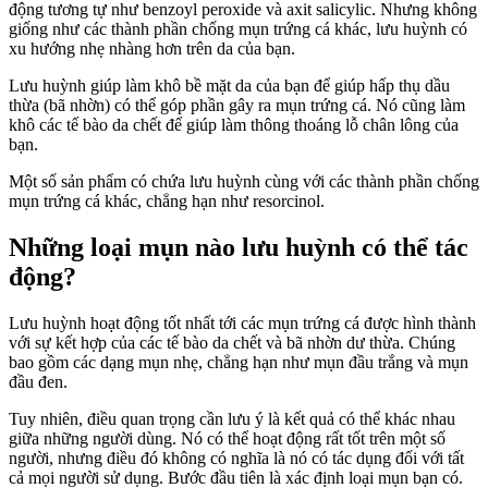
động tương tự như benzoyl peroxide và axit salicylic. Nhưng không
giống như các thành phần chống mụn trứng cá khác, lưu huỳnh có
xu hướng nhẹ nhàng hơn trên da của bạn.
Lưu huỳnh giúp làm khô bề mặt da của bạn để giúp hấp thụ dầu
thừa (bã nhờn) có thể góp phần gây ra mụn trứng cá. Nó cũng làm
khô các tế bào da chết để giúp làm thông thoáng lỗ chân lông của
bạn.
Một số sản phẩm có chứa lưu huỳnh cùng với các thành phần chống
mụn trứng cá khác, chẳng hạn như resorcinol.
Những loại mụn nào lưu huỳnh có thể tác
động?
Lưu huỳnh hoạt động tốt nhất tới các mụn trứng cá được hình thành
với sự kết hợp của các tế bào da chết và bã nhờn dư thừa. Chúng
bao gồm các dạng mụn nhẹ, chẳng hạn như mụn đầu trắng và mụn
đầu đen.
Tuy nhiên, điều quan trọng cần lưu ý là kết quả có thể khác nhau
giữa những người dùng. Nó có thể hoạt động rất tốt trên một số
người, nhưng điều đó không có nghĩa là nó có tác dụng đối với tất
cả mọi người sử dụng. Bước đầu tiên là xác định loại mụn bạn có.