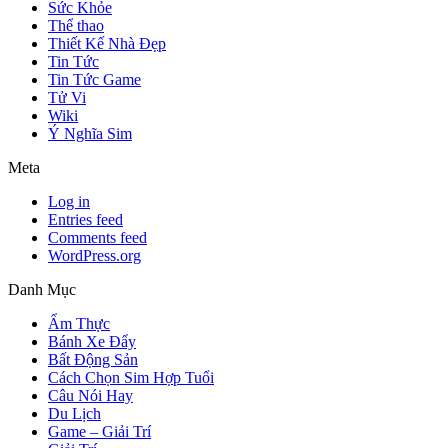
Sức Khỏe
Thể thao
Thiết Kế Nhà Đẹp
Tin Tức
Tin Tức Game
Tử Vi
Wiki
Ý Nghĩa Sim
Meta
Log in
Entries feed
Comments feed
WordPress.org
Danh Mục
Ẩm Thực
Bánh Xe Đẩy
Bất Động Sản
Cách Chọn Sim Hợp Tuổi
Câu Nói Hay
Du Lịch
Game – Giải Trí