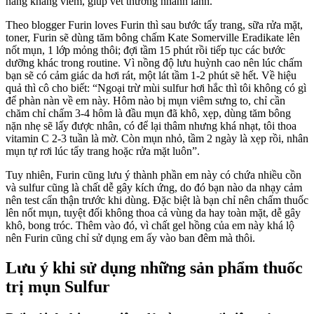
năng kháng viêm, giúp vết thương nhanh lành.
Theo blogger Furin loves Furin thì sau bước tẩy trang, sữa rửa mặt,
toner, Furin sẽ dùng tăm bông chấm Kate Somerville Eradikate lên
nốt mụn, 1 lớp mỏng thôi; đợi tầm 15 phút rồi tiếp tục các bước
dưỡng khác trong routine. Vì nồng độ lưu huỳnh cao nên lúc chấm
bạn sẽ có cảm giác da hơi rát, một lát tầm 1-2 phút sẽ hết. Về hiệu
quả thì cô cho biết: “Ngoại trừ mùi sulfur hơi hắc thì tôi không có gì
để phàn nàn về em này. Hôm nào bị mụn viêm sưng to, chỉ cần
chăm chỉ chấm 3-4 hôm là đầu mụn đã khô, xẹp, dùng tăm bông
nặn nhẹ sẽ lấy được nhân, có để lại thâm nhưng khá nhạt, tôi thoa
vitamin C 2-3 tuần là mờ. Còn mụn nhỏ, tầm 2 ngày là xẹp rồi, nhân
mụn tự rơi lúc tẩy trang hoặc rửa mặt luôn”.
Tuy nhiên, Furin cũng lưu ý thành phần em này có chứa nhiều cồn
và sulfur cũng là chất dễ gây kích ứng, do đó bạn nào da nhạy cảm
nên test cẩn thận trước khi dùng. Đặc biệt là bạn chỉ nên chấm thuốc
lên nốt mụn, tuyệt đối không thoa cả vùng da hay toàn mặt, dễ gây
khô, bong tróc. Thêm vào đó, vì chất gel hồng của em này khá lộ
nên Furin cũng chỉ sử dụng em ấy vào ban đêm mà thôi.
Lưu ý khi sử dụng những sản phẩm thuốc
trị mụn Sulfur