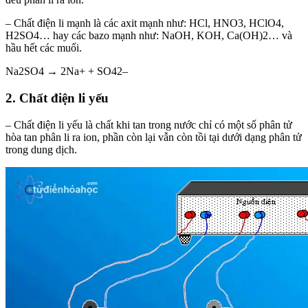
– Chất điện li mạnh là các axit mạnh như: HCl, HNO3, HClO4,
H2SO4… hay các bazo mạnh như: NaOH, KOH, Ca(OH)2… và
hầu hết các muối.
Na2SO4 → 2Na+ + SO42–
2. Chất điện li yếu
– Chất điện li yếu là chất khi tan trong nước chỉ có một số phân tử
hòa tan phân li ra ion, phần còn lại vẫn còn tồi tại dưới dạng phân tử
trong dung dịch.