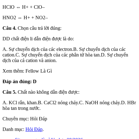
HClO ⇔ H+ + ClO–
HNO2 ⇔ H+ + NO2–
Câu 4.
Chọn câu trả lời đúng:
DD chất điện li dẫn điện được là do:
A. Sự chuyển dịch của các electron.B. Sự chuyển dịch của các
cation.C. Sự chuyển dịch của các phân tử hòa tan.D. Sự chuyển
dịch của cả cation và anion.
Xem thêm: Fellow Là Gì
Đáp án đúng: D
Câu 5.
Chất nào không dẫn điện được:
A. KCl rắn, khan.B. CaCl2 nóng chảy.C. NaOH nóng chảy.D. HBr
hòa tan trong nước.
Chuyên mục: Hỏi Đáp
Danh mục:
Hỏi Đáp
.