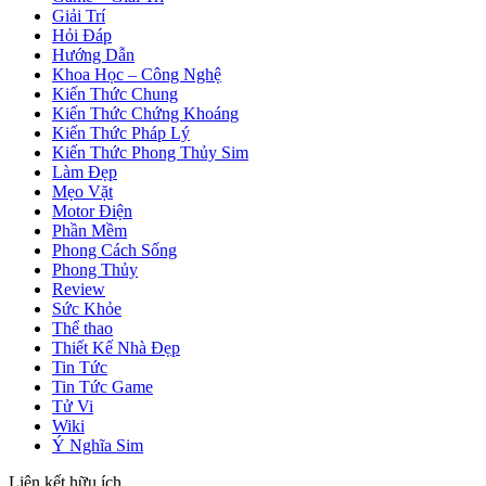
Giải Trí
Hỏi Đáp
Hướng Dẫn
Khoa Học – Công Nghệ
Kiến Thức Chung
Kiến Thức Chứng Khoáng
Kiến Thức Pháp Lý
Kiến Thức Phong Thủy Sim
Làm Đẹp
Mẹo Vặt
Motor Điện
Phần Mềm
Phong Cách Sống
Phong Thủy
Review
Sức Khỏe
Thể thao
Thiết Kế Nhà Đẹp
Tin Tức
Tin Tức Game
Tử Vi
Wiki
Ý Nghĩa Sim
Liên kết hữu ích