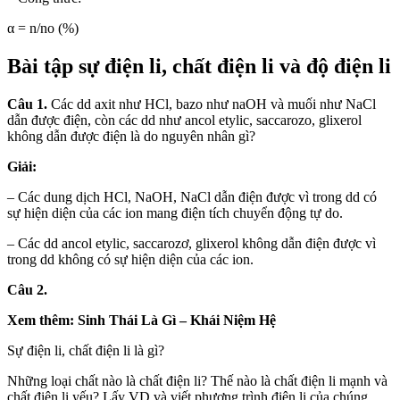
α = n/no (%)
Bài tập sự điện li, chất điện li và độ điện li
Câu 1.
Các dd axit như HCl, bazo như naOH và muối như NaCl
dẫn được điện, còn các dd như ancol etylic, saccarozo, glixerol
không dẫn được điện là do nguyên nhân gì?
Giải:
– Các dung dịch HCl, NaOH, NaCl dẫn điện được vì trong dd có
sự hiện diện của các ion mang điện tích chuyển động tự do.
– Các dd ancol etylic, saccarozơ, glixerol không dẫn điện được vì
trong dd không có sự hiện diện của các ion.
Câu 2.
Xem thêm: Sinh Thái Là Gì – Khái Niệm Hệ
Sự điện li, chất điện li là gì?
Những loại chất nào là chất điện li? Thế nào là chất điện li mạnh và
chất điện li yếu? Lấy VD và viết phương trình điện li của chúng.