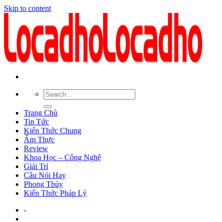
Skip to content
Trang Chủ
Tin Tức
Kiến Thức Chung
Ẩm Thực
Review
Khoa Học – Công Nghệ
Giải Trí
Câu Nói Hay
Phong Thủy
Kiến Thức Pháp Lý
-