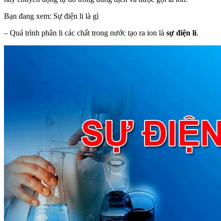
Bạn đang xem: Sự điện li là gì
– Quá trình phân li các chất trong nước tạo ra ion là
sự điện li
.