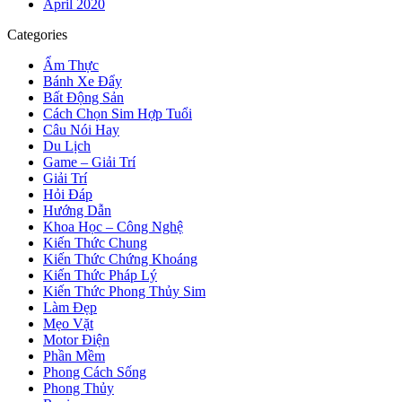
April 2020
Categories
Ẩm Thực
Bánh Xe Đẩy
Bất Động Sản
Cách Chọn Sim Hợp Tuổi
Câu Nói Hay
Du Lịch
Game – Giải Trí
Giải Trí
Hỏi Đáp
Hướng Dẫn
Khoa Học – Công Nghệ
Kiến Thức Chung
Kiến Thức Chứng Khoáng
Kiến Thức Pháp Lý
Kiến Thức Phong Thủy Sim
Làm Đẹp
Mẹo Vặt
Motor Điện
Phần Mềm
Phong Cách Sống
Phong Thủy