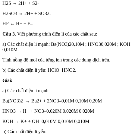
H2S ⇔ 2H+ + S2-
H2SO3 ⇔ 2H+ + SO32-
HF ⇔ H+ + F–
Câu 3.
Viết phương trình điện li của các chất sau:
a) Các chất điện li mạnh: Ba(NO3)20,10M ; HNO30,020M ; KOH
0,010M.
Tính nồng độ mol của từng ion trong các dung dịch trên.
b) Các chất điện li yếu: HClO, HNO2.
Giải:
a) Các chất điện li mạnh
Ba(NO3)2 → Ba2+ + 2NO3–0,01M 0,10M 0,20M
HNO3 → H+ + NO3–0,020M 0,020M 0,020M
KOH → K+ + OH–0,010M 0,010M 0,010M
b) Các chất điện li yếu: