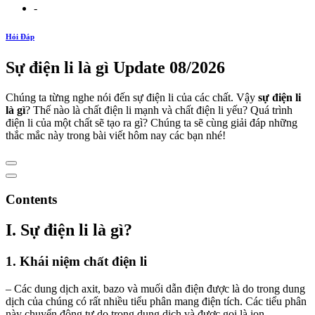
-
Hỏi Đáp
Sự điện li là gì Update 08/2026
Chúng ta từng nghe nói đến sự điện li của các chất. Vậy
sự điện li
là gì
? Thế nào là chất điện li mạnh và chất điện li yếu? Quá trình
điện li của một chất sẽ tạo ra gì? Chúng ta sẽ cùng giải đáp những
thắc mắc này trong bài viết hôm nay các bạn nhé!
Contents
I. Sự điện li là gì?
1. Khái niệm chất điện li
– Các dung dịch axit, bazo và muối dẫn điện được là do trong dung
dịch của chúng có rất nhiều tiểu phân mang điện tích. Các tiểu phân
này chuyển động tự do trong dung dịch và được gọi là ion.