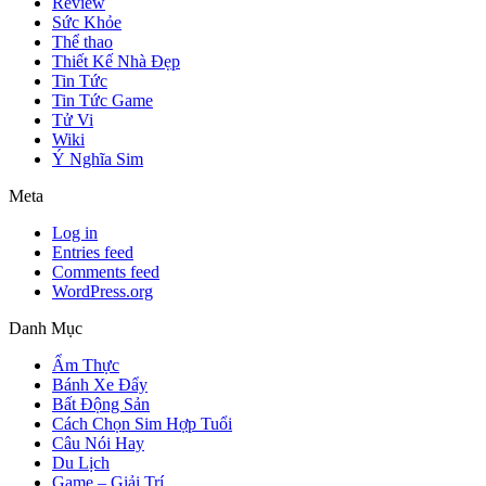
Review
Sức Khỏe
Thể thao
Thiết Kế Nhà Đẹp
Tin Tức
Tin Tức Game
Tử Vi
Wiki
Ý Nghĩa Sim
Meta
Log in
Entries feed
Comments feed
WordPress.org
Danh Mục
Ẩm Thực
Bánh Xe Đẩy
Bất Động Sản
Cách Chọn Sim Hợp Tuổi
Câu Nói Hay
Du Lịch
Game – Giải Trí