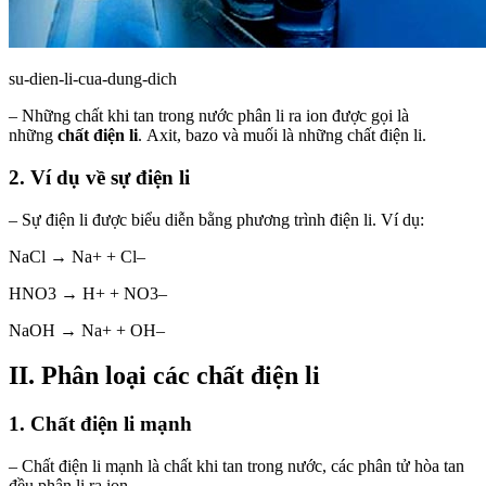
su-dien-li-cua-dung-dich
– Những chất khi tan trong nước phân li ra ion được gọi là
những
chất điện li
. Axit, bazo và muối là những chất điện li.
2. Ví dụ về sự điện li
– Sự điện li được biểu diễn bằng phương trình điện li. Ví dụ:
NaCl → Na+ + Cl–
HNO3 → H+ + NO3–
NaOH → Na+ + OH–
II. Phân loại các chất điện li
1. Chất điện li mạnh
– Chất điện li mạnh là chất khi tan trong nước, các phân tử hòa tan
đều phân li ra ion.