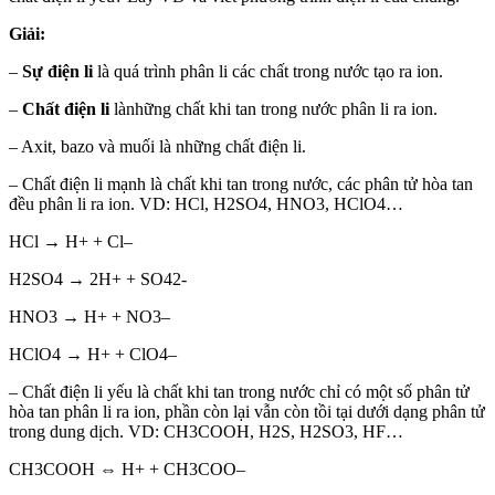
Giải:
–
Sự điện li
là quá trình phân li các chất trong nước tạo ra ion.
–
Chất điện li
lànhững chất khi tan trong nước phân li ra ion.
– Axit, bazo và muối là những chất điện li.
– Chất điện li mạnh là chất khi tan trong nước, các phân tử hòa tan
đều phân li ra ion. VD: HCl, H2SO4, HNO3, HClO4…
HCl → H+ + Cl–
H2SO4 → 2H+ + SO42-
HNO3 → H+ + NO3–
HClO4 → H+ + ClO4–
– Chất điện li yếu là chất khi tan trong nước chỉ có một số phân tử
hòa tan phân li ra ion, phần còn lại vẫn còn tồi tại dưới dạng phân tử
trong dung dịch. VD: CH3COOH, H2S, H2SO3, HF…
CH3COOH ⇔ H+ + CH3COO–