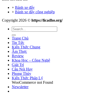
+
Bánh xe đẩy
+
Bánh xe đẩy công nghiệp
Copyright 2026 ©
https://licadho.org/
Trang Chủ
Tin Tức
Kiến Thức Chung
Ẩm Thực
Review
Khoa Học – Công Nghệ
Giải Trí
Câu Nói Hay
Phong Thủy
Kiến Thức Pháp Lý
WooCommerce not Found
Newsletter