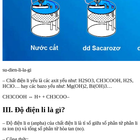
su-dien-li-la-gi
– Chất điện li yếu là các axit yếu như: H2SO3, CH3COOH, H2S,
HClO… hay các bazo yếu như: Mg(OH)2, Bi(OH)3…
CH3COOH ⇔ H+ + CH3COO–
III. Độ điện li là gì?
– Độ điện li α (anpha) của chất điện li là tỉ số giữa số phân tử phân li
ra ion (n) và tổng số phân tử hòa tan (no).
– Công thức: