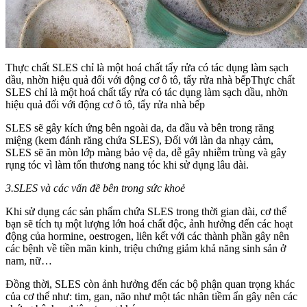
Thực chất SLES chỉ là một hoá chất tẩy rửa có tác dụng làm sạch
dầu, nhờn hiệu quả đối với động cơ ô tô, tẩy rửa nhà bếpThực chất
SLES chỉ là một hoá chất tẩy rửa có tác dụng làm sạch dầu, nhờn
hiệu quả đối với động cơ ô tô, tẩy rửa nhà bếp
SLES sẽ gây kích ứng bên ngoài da, da đầu và bên trong răng
miệng (kem đánh răng chứa SLES), Đối với làn da nhạy cảm,
SLES sẽ ăn mòn lớp màng bảo vệ da, dễ gây nhiễm trùng và gây
rụng tóc vì làm tổn thương nang tóc khi sử dụng lâu dài.
3.SLES và các vấn đề bên trong sức khoẻ
Khi sử dụng các sản phẩm chứa SLES trong thời gian dài, cơ thể
bạn sẽ tích tụ một lượng lớn hoá chất độc, ảnh hưởng đến các hoạt
động của hormine, oestrogen, liên kết với các thành phần gây nên
các bệnh về tiền mãn kinh, triệu chứng giảm khả năng sinh sản ở
nam, nữ…
Đồng thời, SLES còn ảnh hưởng đến các bộ phận quan trọng khác
của cơ thể như: tim, gan, não như một tác nhân tiềm ẩn gây nên các