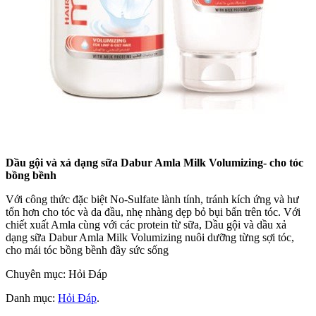
Dầu gội và xả dạng sữa Dabur Amla Milk Volumizing- cho tóc
bồng bềnh
Với công thức đặc biệt No-Sulfate lành tính, tránh kích ứng và hư
tổn hơn cho tóc và da đầu, nhẹ nhàng dẹp bỏ bụi bẩn trên tóc. Với
chiết xuất Amla cùng với các protein từ sữa, Dầu gội và dầu xả
dạng sữa Dabur Amla Milk Volumizing nuôi dưỡng từng sợi tóc,
cho mái tóc bồng bềnh đầy sức sống
Chuyên mục: Hỏi Đáp
Danh mục:
Hỏi Đáp
.