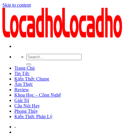
Skip to content
Trang Chủ
Tin Tức
Kiến Thức Chung
Ẩm Thực
Review
Khoa Học – Công Nghệ
Giải Trí
Câu Nói Hay
Phong Thủy
Kiến Thức Pháp Lý
-