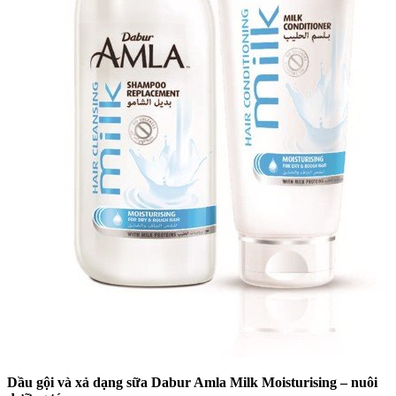
Dầu gội và xả dạng sữa Dabur Amla Milk Moisturising – nuôi