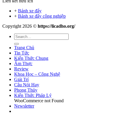
Liên kết hữu ích
+
Bánh xe đẩy
+
Bánh xe đẩy công nghiệp
Copyright 2026 ©
https://licadho.org/
Trang Chủ
Tin Tức
Kiến Thức Chung
Ẩm Thực
Review
Khoa Học – Công Nghệ
Giải Trí
Câu Nói Hay
Phong Thủy
Kiến Thức Pháp Lý
WooCommerce not Found
Newsletter