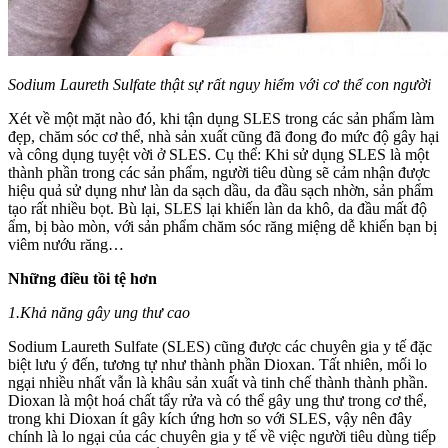
Sodium Laureth Sulfate thật sự rất nguy hiểm với cơ thể con người
Xét về một mặt nào đó, khi tận dụng SLES trong các sản phẩm làm
đẹp, chăm sóc cơ thể, nhà sản xuất cũng đã đong đo mức độ gây hại
và công dụng tuyệt vời ở SLES. Cụ thể: Khi sử dụng SLES là một
thành phần trong các sản phẩm, người tiêu dùng sẽ cảm nhận được
hiệu quả sử dụng như làn da sạch dầu, da đầu sạch nhờn, sản phẩm
tạo rất nhiều bọt. Bù lại, SLES lại khiến làn da khô, da đầu mất độ
ẩm, bị bào mòn, với sản phẩm chăm sóc răng miệng dễ khiến bạn bị
viêm nướu răng…
Những điều tồi tệ hơn
1.Khả năng gây ung thư cao
Sodium Laureth Sulfate (SLES) cũng được các chuyên gia y tế đặc
biệt lưu ý đến, tương tự như thành phần Dioxan. Tất nhiên, mối lo
ngại nhiều nhất vẫn là khâu sản xuất và tinh chế thành thành phần.
Dioxan là một hoá chất tẩy rửa và có thể gây ung thư trong cơ thể,
trong khi Dioxan ít gây kích ứng hơn so với SLES, vậy nên đây
chính là lo ngại của các chuyên gia y tế về việc người tiêu dùng tiếp