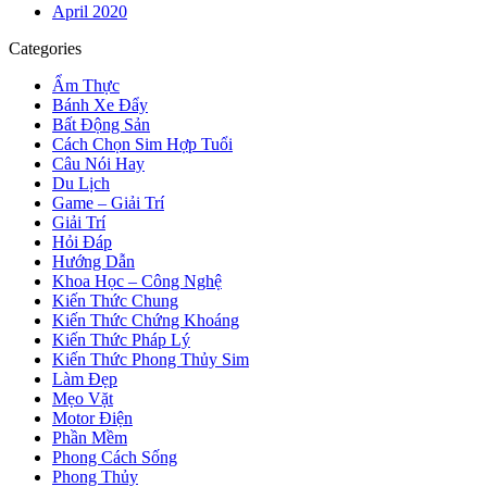
April 2020
Categories
Ẩm Thực
Bánh Xe Đẩy
Bất Động Sản
Cách Chọn Sim Hợp Tuổi
Câu Nói Hay
Du Lịch
Game – Giải Trí
Giải Trí
Hỏi Đáp
Hướng Dẫn
Khoa Học – Công Nghệ
Kiến Thức Chung
Kiến Thức Chứng Khoáng
Kiến Thức Pháp Lý
Kiến Thức Phong Thủy Sim
Làm Đẹp
Mẹo Vặt
Motor Điện
Phần Mềm
Phong Cách Sống
Phong Thủy