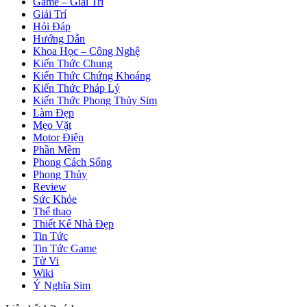
Game – Giải Trí
Giải Trí
Hỏi Đáp
Hướng Dẫn
Khoa Học – Công Nghệ
Kiến Thức Chung
Kiến Thức Chứng Khoáng
Kiến Thức Pháp Lý
Kiến Thức Phong Thủy Sim
Làm Đẹp
Mẹo Vặt
Motor Điện
Phần Mềm
Phong Cách Sống
Phong Thủy
Review
Sức Khỏe
Thể thao
Thiết Kế Nhà Đẹp
Tin Tức
Tin Tức Game
Tử Vi
Wiki
Ý Nghĩa Sim