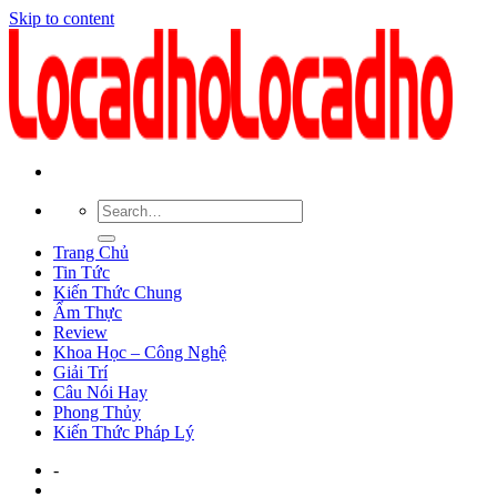
Skip to content
Trang Chủ
Tin Tức
Kiến Thức Chung
Ẩm Thực
Review
Khoa Học – Công Nghệ
Giải Trí
Câu Nói Hay
Phong Thủy
Kiến Thức Pháp Lý
-