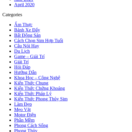
April 2020
Categories
Ẩm Thực
Bánh Xe Đẩy
Bất Động Sản
Cách Chọn Sim Hợp Tuổi
Câu Nói Hay
Du Lịch
Game – Giải Trí
Giải Trí
Hỏi Đáp
Hướng Dẫn
Khoa Học – Công Nghệ
Kiến Thức Chung
Kiến Thức Chứng Khoáng
Kiến Thức Pháp Lý
Kiến Thức Phong Thủy Sim
Làm Đẹp
Mẹo Vặt
Motor Điện
Phần Mềm
Phong Cách Sống
Phong Thủy