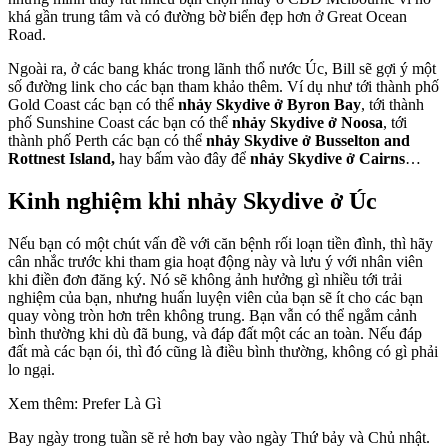
khá gần trung tâm và có đường bờ biển đẹp hơn ở Great Ocean
Road.
Ngoài ra, ở các bang khác trong lãnh thổ nước Úc, Bill sẽ gợi ý một
số đường link cho các bạn tham khảo thêm. Ví dụ như tới thành phố
Gold Coast các bạn có thể
nhảy Skydive ở Byron Bay
, tới thành
phố Sunshine Coast các bạn có thể
nhảy Skydive ở Noosa
, tới
thành phố Perth các bạn có thể
nhảy Skydive ở Busselton and
Rottnest Island,
hay bấm vào đây để
nhảy Skydive ở Cairns
…
Kinh nghiệm khi nhảy Skydive ở Úc
Nếu bạn có một chút vấn đề với căn bệnh rối loạn tiền đình, thì hãy
cân nhắc trước khi tham gia hoạt động này và lưu ý với nhân viên
khi điền đơn đăng ký. Nó sẽ không ảnh hưởng gì nhiều tới trải
nghiệm của bạn, nhưng huấn luyện viên của bạn sẽ ít cho các bạn
quay vòng tròn hơn trên không trung. Bạn vẫn có thể ngắm cảnh
bình thường khi dù đã bung, và đáp đất một các an toàn. Nếu đáp
đất mà các bạn ói, thì đó cũng là điều bình thường, không có gì phải
lo ngại.
Xem thêm: Prefer Là Gì
Bay ngày trong tuần sẽ rẻ hơn bay vào ngày Thứ bảy và Chủ nhật.