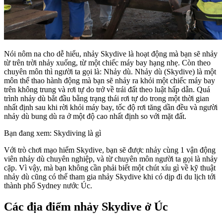
Nói nôm na cho dễ hiểu, nhảy Skydive là hoạt động mà bạn sẽ nhảy
từ trên trời nhảy xuống, từ một chiếc máy bay hạng nhẹ. Còn theo
chuyên môn thì người ta gọi là: Nhảy dù. Nhảy dù (Skydive) là một
môn thể thao hành động mà bạn sẽ nhảy ra khỏi một chiếc máy bay
trên không trung và rơi tự do trở về trái đất theo luật hấp dẫn. Quá
trình nhảy dù bắt đầu bằng trạng thái rơi tự do trong một thời gian
nhất định sau khi rời khỏi máy bay, tốc độ rơi tăng dần đều và người
nhảy dù bung dù ra ở một độ cao nhất định so với mặt đất.
Bạn đang xem: Skydiving là gì
Với trò chơi mạo hiểm Skydive, bạn sẽ được nhảy cùng 1 vận động
viên nhảy dù chuyên nghiệp, và từ chuyên môn người ta gọi là nhảy
cặp. Vì vậy, mà bạn không cần phải biết một chút xíu gì về kỹ thuật
nhảy dù cũng có thể tham gia nhảy Skydive khi có dịp đi du lịch tới
thành phố Sydney nước Úc.
Các địa điểm nhảy Skydive ở Úc