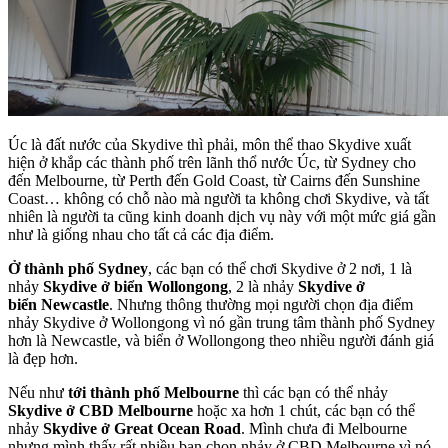
Úc là đất nước của Skydive thì phải, môn thể thao Skydive xuất
hiện ở khắp các thành phố trên lãnh thổ nước Úc, từ Sydney cho
đến Melbourne, từ Perth đến Gold Coast, từ Cairns đến Sunshine
Coast… không có chỗ nào mà người ta không chơi Skydive, và tất
nhiên là người ta cũng kinh doanh dịch vụ này với một mức giá gần
như là giống nhau cho tất cả các địa điểm.
Ở thành phố Sydney
, các bạn có thể chơi Skydive ở 2 nơi, 1 là
nhảy
Skydive ở biển Wollongong
, 2 là nhảy
Skydive ở
biển Newcastle
. Nhưng thông thường mọi người chọn địa điểm
nhảy Skydive ở Wollongong vì nó gần trung tâm thành phố Sydney
hơn là Newcastle, và biển ở Wollongong theo nhiều người đánh giá
là đẹp hơn.
Nếu như
tới thành phố Melbourne
thì các bạn có thể nhảy
Skydive ở CBD Melbourne
hoặc xa hơn 1 chút, các bạn có thể
nhảy
Skydive ở Great Ocean Road
. Mình chưa đi Melbourne
nhưng mình thấy rất nhiều bạn chọn nhảy ở CBD Melbourne vì nó