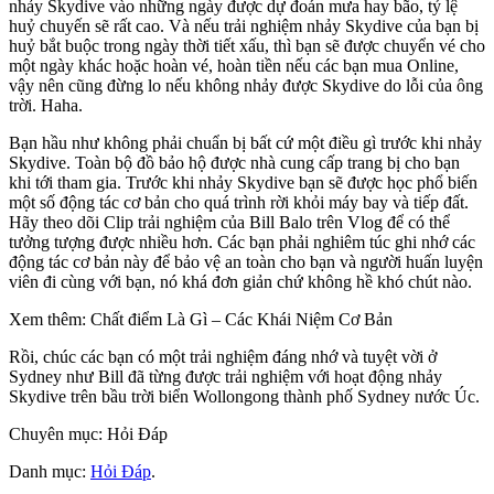
nhảy Skydive vào những ngày được dự đoán mưa hay bão, tỷ lệ
huỷ chuyến sẽ rất cao. Và nếu trải nghiệm nhảy Skydive của bạn bị
huỷ bắt buộc trong ngày thời tiết xấu, thì bạn sẽ được chuyển vé cho
một ngày khác hoặc hoàn vé, hoàn tiền nếu các bạn mua Online,
vậy nên cũng đừng lo nếu không nhảy được Skydive do lỗi của ông
trời. Haha.
Bạn hầu như không phải chuẩn bị bất cứ một điều gì trước khi nhảy
Skydive. Toàn bộ đồ bảo hộ được nhà cung cấp trang bị cho bạn
khi tới tham gia. Trước khi nhảy Skydive bạn sẽ được học phổ biến
một số động tác cơ bản cho quá trình rời khỏi máy bay và tiếp đất.
Hãy theo dõi Clip trải nghiệm của Bill Balo trên Vlog để có thể
tưởng tượng được nhiều hơn. Các bạn phải nghiêm túc ghi nhớ các
động tác cơ bản này để bảo vệ an toàn cho bạn và người huấn luyện
viên đi cùng với bạn, nó khá đơn giản chứ không hề khó chút nào.
Xem thêm: Chất điểm Là Gì – Các Khái Niệm Cơ Bản
Rồi, chúc các bạn có một trải nghiệm đáng nhớ và tuyệt vời ở
Sydney như Bill đã từng được trải nghiệm với hoạt động nhảy
Skydive trên bầu trời biển Wollongong thành phố Sydney nước Úc.
Chuyên mục: Hỏi Đáp
Danh mục:
Hỏi Đáp
.