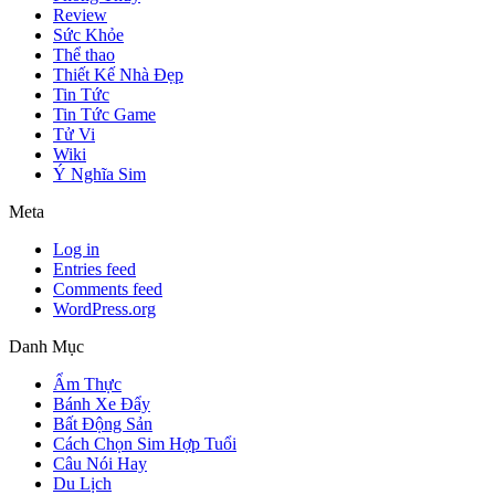
Review
Sức Khỏe
Thể thao
Thiết Kế Nhà Đẹp
Tin Tức
Tin Tức Game
Tử Vi
Wiki
Ý Nghĩa Sim
Meta
Log in
Entries feed
Comments feed
WordPress.org
Danh Mục
Ẩm Thực
Bánh Xe Đẩy
Bất Động Sản
Cách Chọn Sim Hợp Tuổi
Câu Nói Hay
Du Lịch