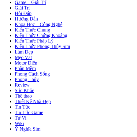
Game – Giải Trí
Giải Trí
Hỏi Đáp
Hướng Dẫn
Khoa Học – Công Nghệ
Kiến Thức Chung
Kiến Thức Chứng Khoáng
Kiến Thức Pháp Lý
Kiến Thức Phong Thủy Sim
Làm Đẹp
Mẹo Vặt
Motor Điện
Phần Mềm
Phong Cách Sống
Phong Thủy
Review
Sức Khỏe
Thể thao
Thiết Kế Nhà Đẹp
Tin Tức
Tin Tức Game
Tử Vi
Wiki
Ý Nghĩa Sim