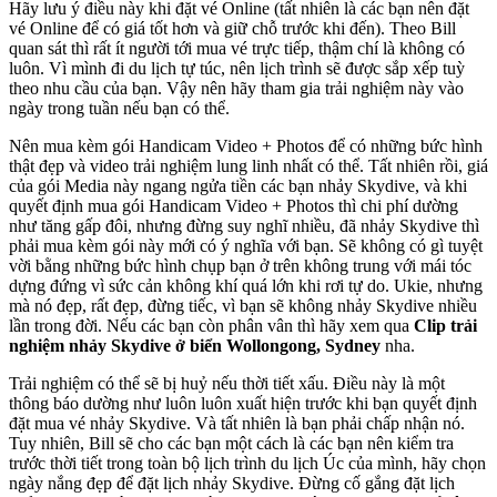
Hãy lưu ý điều này khi đặt vé Online (tất nhiên là các bạn nên đặt
vé Online để có giá tốt hơn và giữ chỗ trước khi đến). Theo Bill
quan sát thì rất ít người tới mua vé trực tiếp, thậm chí là không có
luôn. Vì mình đi du lịch tự túc, nên lịch trình sẽ được sắp xếp tuỳ
theo nhu cầu của bạn. Vậy nên hãy tham gia trải nghiệm này vào
ngày trong tuần nếu bạn có thể.
Nên mua kèm gói Handicam Video + Photos để có những bức hình
thật đẹp và video trải nghiệm lung linh nhất có thể. Tất nhiên rồi, giá
của gói Media này ngang ngửa tiền các bạn nhảy Skydive, và khi
quyết định mua gói Handicam Video + Photos thì chi phí dường
như tăng gấp đôi, nhưng đừng suy nghĩ nhiều, đã nhảy Skydive thì
phải mua kèm gói này mới có ý nghĩa với bạn. Sẽ không có gì tuyệt
vời bằng những bức hình chụp bạn ở trên không trung với mái tóc
dựng đứng vì sức cản không khí quá lớn khi rơi tự do. Ukie, nhưng
mà nó đẹp, rất đẹp, đừng tiếc, vì bạn sẽ không nhảy Skydive nhiều
lần trong đời. Nếu các bạn còn phân vân thì hãy xem qua
Clip trải
nghiệm nhảy Skydive ở biển Wollongong, Sydney
nha.
Trải nghiệm có thể sẽ bị huỷ nếu thời tiết xấu. Điều này là một
thông báo dường như luôn luôn xuất hiện trước khi bạn quyết định
đặt mua vé nhảy Skydive. Và tất nhiên là bạn phải chấp nhận nó.
Tuy nhiên, Bill sẽ cho các bạn một cách là các bạn nên kiểm tra
trước thời tiết trong toàn bộ lịch trình du lịch Úc của mình, hãy chọn
ngày nắng đẹp để đặt lịch nhảy Skydive. Đừng cố gắng đặt lịch