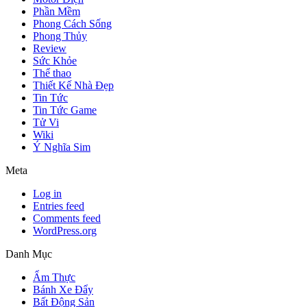
Phần Mềm
Phong Cách Sống
Phong Thủy
Review
Sức Khỏe
Thể thao
Thiết Kế Nhà Đẹp
Tin Tức
Tin Tức Game
Tử Vi
Wiki
Ý Nghĩa Sim
Meta
Log in
Entries feed
Comments feed
WordPress.org
Danh Mục
Ẩm Thực
Bánh Xe Đẩy
Bất Động Sản