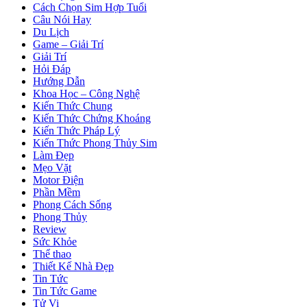
Cách Chọn Sim Hợp Tuổi
Câu Nói Hay
Du Lịch
Game – Giải Trí
Giải Trí
Hỏi Đáp
Hướng Dẫn
Khoa Học – Công Nghệ
Kiến Thức Chung
Kiến Thức Chứng Khoáng
Kiến Thức Pháp Lý
Kiến Thức Phong Thủy Sim
Làm Đẹp
Mẹo Vặt
Motor Điện
Phần Mềm
Phong Cách Sống
Phong Thủy
Review
Sức Khỏe
Thể thao
Thiết Kế Nhà Đẹp
Tin Tức
Tin Tức Game
Tử Vi