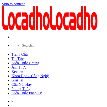
Skip to content
Trang Chủ
Tin Tức
Kiến Thức Chung
Ẩm Thực
Review
Khoa Học – Công Nghệ
Giải Trí
Câu Nói Hay
Phong Thủy
Kiến Thức Pháp Lý
-