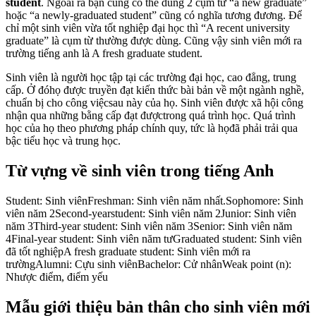
student
. Ngoài ra bạn cũng có thể dùng 2 cụm từ “a new graduate”
hoặc “a newly-graduated student” cũng có nghĩa tương đương. Để
chỉ một sinh viên vừa tốt nghiệp đại học thì “A recent university
graduate” là cụm từ thường được dùng. Cũng vậy sinh viên mới ra
trường tiếng anh là A fresh graduate student.
Sinh viên là người học tập tại các trường đại học, cao đẳng, trung
cấp. Ở đóhọ được truyền đạt kiến thức bài bản về một ngành nghề,
chuẩn bị cho công việcsau này của họ. Sinh viên được xã hội công
nhận qua những bằng cấp đạt đượctrong quá trình học. Quá trình
học của họ theo phương pháp chính quy, tức là họđã phải trải qua
bậc tiểu học và trung học.
Từ vựng về sinh viên trong tiếng Anh
Student: Sinh viênFreshman: Sinh viên năm nhất.Sophomore: Sinh
viên năm 2Second-yearstudent: Sinh viên năm 2Junior: Sinh viên
năm 3Third-year student: Sinh viên năm 3Senior: Sinh viên năm
4Final-year student: Sinh viên năm tưGraduated student: Sinh viên
đã tốt nghiệpA fresh graduate student: Sinh viên mới ra
trườngAlumni: Cựu sinh viênBachelor: Cử nhânWeak point (n):
Nhược điểm, điểm yếu
Mẫu giới thiệu bản thân cho sinh viên mới