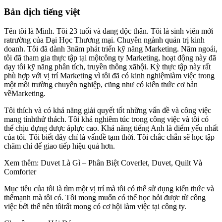
Bản dịch tiếng việt
Tên tôi là Minh. Tôi 23 tuổi và đang độc thân. Tôi là sinh viên mới
ratrường của Đại Học Thương mại. Chuyên ngành quản trị kinh
doanh. Tôi đã dành 3năm phát triển kỹ năng Marketing. Năm ngoái,
tôi đã tham gia thực tập tại mộtcông ty Marketing, hoạt động này đã
dạy tôi kỹ năng phân tích, truyền thông xãhội. Kỳ thực tập này rất
phù hợp với vị trí Marketing vì tôi đã có kinh nghiệmlàm việc trong
một môi trường chuyên nghiệp, cũng như có kiến thức cơ bản
vềMarketing.
Tôi thích và có khả năng giải quyết tốt những vấn đề và công việc
mang tínhthử thách. Tôi khá nghiêm túc trong công việc và tôi có
thể chịu đựng được áplực cao. Khả năng tiếng Anh là điểm yếu nhất
của tôi. Tôi biết đây chỉ là vấnđề tạm thời. Tôi chắc chắn sẽ học tập
chăm chỉ để giao tiếp hiệu quả hơn.
Xem thêm: Duvet Là Gì – Phân Biệt Coverlet, Duvet, Quilt Và
Comforter
Mục tiêu của tôi là tìm một vị trí mà tôi có thể sử dụng kiến thức và
thếmạnh mà tôi có. Tôi mong muốn có thể học hỏi được từ công
việc bởi thế nên tôirất mong có cơ hội làm việc tại công ty.