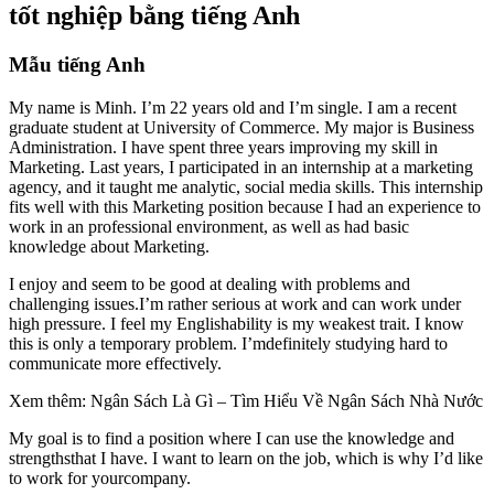
tốt nghiệp bằng tiếng Anh
Mẫu tiếng Anh
My name is Minh. I’m 22 years old and I’m single. I am a recent
graduate student at University of Commerce. My major is Business
Administration. I have spent three years improving my skill in
Marketing. Last years, I participated in an internship at a marketing
agency, and it taught me analytic, social media skills. This internship
fits well with this Marketing position because I had an experience to
work in an professional environment, as well as had basic
knowledge about Marketing.
I enjoy and seem to be good at dealing with problems and
challenging issues.I’m rather serious at work and can work under
high pressure. I feel my Englishability is my weakest trait. I know
this is only a temporary problem. I’mdefinitely studying hard to
communicate more effectively.
Xem thêm: Ngân Sách Là Gì – Tìm Hiểu Về Ngân Sách Nhà Nước
My goal is to find a position where I can use the knowledge and
strengthsthat I have. I want to learn on the job, which is why I’d like
to work for yourcompany.