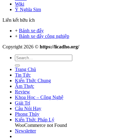
Wiki
Ý Nghĩa Sim
Liên kết hữu ích
+
Bánh xe đẩy
+
Bánh xe đẩy công nghiệp
Copyright 2026 ©
https://licadho.org/
Trang Chủ
Tin Tức
Kiến Thức Chung
Ẩm Thực
Review
Khoa Học – Công Nghệ
Giải Trí
Câu Nói Hay
Phong Thủy
Kiến Thức Pháp Lý
WooCommerce not Found
Newsletter