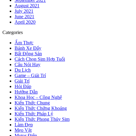
September 2021
August 2021
July 2021
June 2021
April 2020
Categories
Ẩm Thực
Bánh Xe Đẩy
Bất Động Sản
Cách Chọn Sim Hợp Tuổi
Câu Nói Hay
Du Lịch
Game – Giải Trí
Giải Trí
Hỏi Đáp
Hướng Dẫn
Khoa Học – Công Nghệ
Kiến Thức Chung
Kiến Thức Chứng Khoáng
Kiến Thức Pháp Lý
Kiến Thức Phong Thủy Sim
Làm Đẹp
Mẹo Vặt
Motor Điện