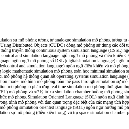
lation sự mô phỏng tương tự analogue simulation mô phỏng tương tự at
ion Using Distributed Objects (CUDO) đồng mô phỏng sử dụng các đối
thống truyền thông continuous system simulation language (CSSL) ngô
control and simulation language ngôn ngữ mô phỏng và điều khiển C
on language ngôn ngữ mô phỏng số DSL (digitalsimulation language) n
control and simulation language) ngôn ngữ điều khiển và mô phỏng 
g logic mathematic simulation mô phỏng toán học minimal simulation 
ị mô phỏng hệ thống quan sát operating systems simulation languag
lation model mô hình mô phỏng toàn thể pass-through simulation sự m
ion mô phỏng lò phản ứng real time simulation mô phỏng thời gian thực
MTEL) mô phỏng và xử lý từ xa simulation chamber buồng mô phỏng sim
thức mô phỏng Simulation Oriented Language (SOL) ngôn ngữ định h
ng trình mô phỏng với tầm quan trọng đặc biệt của các mạng tích hợp
thử mô phỏng simulation-oriented language (SOL) ngôn ngữ hướng mô p
lation sự mô phỏng (điều kiện trong) vũ trụ space simulation chamber