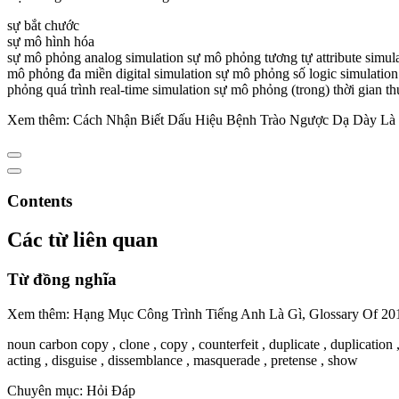
sự bắt chước
sự mô hình hóa
sự mô phỏng analog simulation sự mô phỏng tương tự attribute simul
mô phỏng đa miền digital simulation sự mô phỏng số logic simulatio
phỏng quá trình real-time simulation sự mô phỏng (trong) thời gian t
Xem thêm: Cách Nhận Biết Dấu Hiệu Bệnh Trào Ngược Dạ Dày Là
Contents
Các từ liên quan
Từ đồng nghĩa
Xem thêm: Hạng Mục Công Trình Tiếng Anh Là Gì, Glossary Of 201
noun carbon copy , clone , copy , counterfeit , duplicate , duplication , 
acting , disguise , dissemblance , masquerade , pretense , show
Chuyên mục: Hỏi Đáp