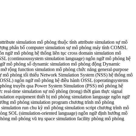
tribute simulation mô phỏng thuộc tính attribute simulation sự mô
 tượng phân bố computer simulation sự mô phỏng máy tính COMSL
n ngữ mô phỏng hệ thống liên tục cross domain simulation mô
SSL (continuoussystem simulation language) ngôn ngữ mô phỏng hệ
gôn ngữ mô phỏng số dynamic simulation mô phỏng động Dynamic
mở rộng function simulation mô phỏng chức năng general-purpose
sự mô phỏng tối thiểu Network Simulation System (NSS) hệ thống mô
e (OSSL) ngôn ngữ mô phỏng hệ điều hành OSSL (operatingsystems
ô phỏng truyền qua Power System Simulation (PSS) mô phỏng hệ
 real-time simulation sự mô phỏng (trong) thời gian thực signal
ulation equipment thiết bị mô phỏng simulation language ngôn ngữ
ướng mô phỏng simulation program chương trình mô phỏng
 simulation run chu kỳ mô phỏng simulation script chương trình mô
hỏng SOL (simulation-oriented language) ngôn ngữ định hướng mô
 phòng mô phỏng vũ trụ space simulation facility phòng mô phỏng