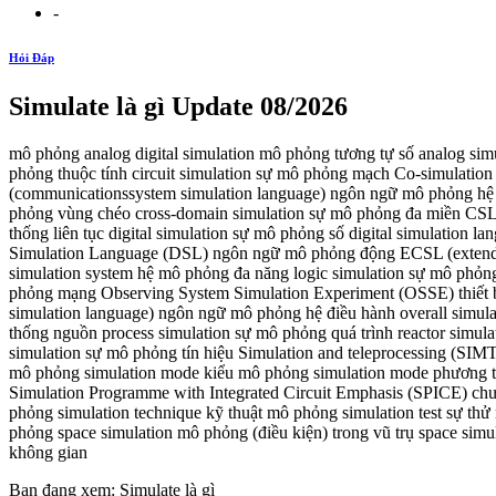
-
Hỏi Đáp
Simulate là gì Update 08/2026
mô phỏng analog digital simulation mô phỏng tương tự số analog simu
phỏng thuộc tính circuit simulation sự mô phỏng mạch Co-simulat
(communicationssystem simulation language) ngôn ngữ mô phỏng hệ 
phỏng vùng chéo cross-domain simulation sự mô phỏng đa miền CSL 
thống liên tục digital simulation sự mô phỏng số digital simulati
Simulation Language (DSL) ngôn ngữ mô phỏng động ECSL (extended
simulation system hệ mô phỏng đa năng logic simulation sự mô phỏn
phỏng mạng Observing System Simulation Experiment (OSSE) thiết b
simulation language) ngôn ngữ mô phỏng hệ điều hành overall simu
thống nguồn process simulation sự mô phỏng quá trình reactor simulat
simulation sự mô phỏng tín hiệu Simulation and teleprocessing (SI
mô phỏng simulation mode kiểu mô phỏng simulation mode phương 
Simulation Programme with Integrated Circuit Emphasis (SPICE) chươ
phỏng simulation technique kỹ thuật mô phỏng simulation test sự 
phỏng space simulation mô phỏng (điều kiện) trong vũ trụ space simu
không gian
Bạn đang xem: Simulate là gì