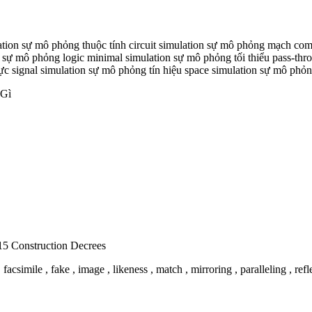
ation sự mô phỏng thuộc tính circuit simulation sự mô phỏng mạch com
n sự mô phỏng logic minimal simulation sự mô phỏng tối thiểu pass-thr
hực signal simulation sự mô phỏng tín hiệu space simulation sự mô phỏng
 Gì
5 Construction Decrees
facsimile , fake , image , likeness , match , mirroring , paralleling , refl