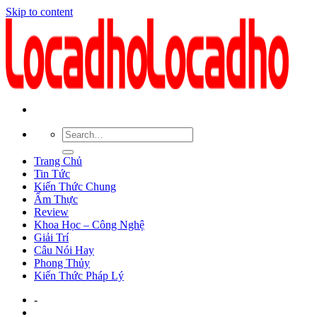
Skip to content
Trang Chủ
Tin Tức
Kiến Thức Chung
Ẩm Thực
Review
Khoa Học – Công Nghệ
Giải Trí
Câu Nói Hay
Phong Thủy
Kiến Thức Pháp Lý
-