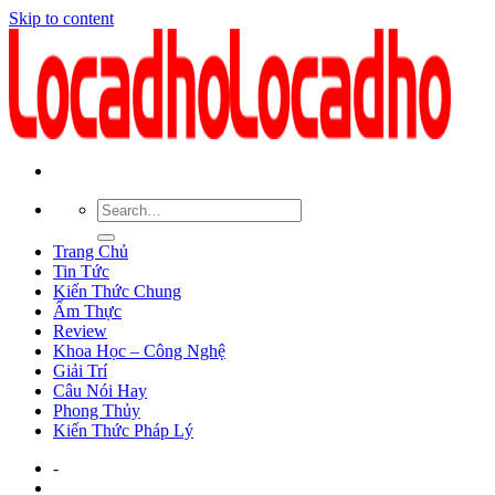
Skip to content
Trang Chủ
Tin Tức
Kiến Thức Chung
Ẩm Thực
Review
Khoa Học – Công Nghệ
Giải Trí
Câu Nói Hay
Phong Thủy
Kiến Thức Pháp Lý
-