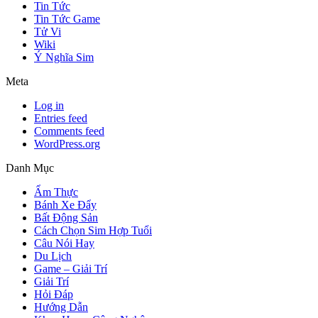
Tin Tức
Tin Tức Game
Tử Vi
Wiki
Ý Nghĩa Sim
Meta
Log in
Entries feed
Comments feed
WordPress.org
Danh Mục
Ẩm Thực
Bánh Xe Đẩy
Bất Động Sản
Cách Chọn Sim Hợp Tuổi
Câu Nói Hay
Du Lịch
Game – Giải Trí
Giải Trí
Hỏi Đáp
Hướng Dẫn