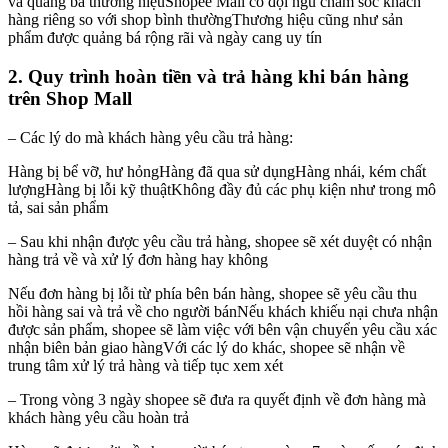
và quảng bá thương hiệuShopee Mall có đội ngũ chăm sóc khách
hàng riêng so với shop bình thườngThương hiệu cũng như sản
phẩm được quảng bá rộng rãi và ngày cang uy tín
2. Quy trình hoàn tiền và trả hàng khi bán hàng
trên Shop Mall
– Các lý do mà khách hàng yêu cầu trả hàng:
Hàng bị bể vỡ, hư hỏngHàng đã qua sử dụngHàng nhái, kém chất
lượngHàng bị lỗi kỹ thuậtKhông đầy đủ các phụ kiện như trong mô
tả, sai sản phẩm
– Sau khi nhận được yêu cầu trả hàng, shopee sẽ xét duyệt có nhận
hàng trả về và xử lý đơn hàng hay không
Nếu đơn hàng bị lỗi từ phía bên bán hàng, shopee sẽ yêu cầu thu
hồi hàng sai và trả về cho người bánNếu khách khiếu nại chưa nhận
được sản phẩm, shopee sẽ làm việc với bên vận chuyển yêu cầu xác
nhận biên bản giao hàngVới các lý do khác, shopee sẽ nhận về
trung tâm xử lý trả hàng và tiếp tục xem xét
– Trong vòng 3 ngày shopee sẽ đưa ra quyết định về đơn hàng mà
khách hàng yêu cầu hoàn trả