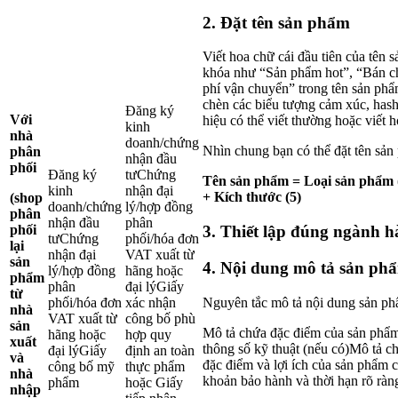
2. Đặt tên sản phẩm
Viết hoa chữ cái đầu tiên của tên 
khóa như “Sản phẩm hot”, “Bán c
phí vận chuyển” trong tên sản p
chèn các biểu tượng cảm xúc, hash
Đăng ký
Với
hiệu có thể viết thường hoặc viế
kinh
nhà
doanh/chứng
Nhìn chung bạn có thể đặt tên sản
phân
nhận đầu
phối
Đăng ký
tưChứng
Tên sản phẩm = Loại sản phẩm (1
kinh
nhận đại
+ Kích thước (5)
(shop
doanh/chứng
lý/hợp đồng
phân
nhận đầu
phân
phối
3. Thiết lập đúng ngành 
tưChứng
phối/hóa đơn
lại
nhận đại
VAT xuất từ
sản
4. Nội dung mô tả sản ph
lý/hợp đồng
hãng hoặc
phẩm
phân
đại lýGiấy
từ
Nguyên tắc mô tả nội dung sản ph
phối/hóa đơn
xác nhận
nhà
VAT xuất từ
công bố phù
sản
Mô tả chứa đặc điểm của sản phẩm 
hãng hoặc
hợp quy
xuất
thông số kỹ thuật (nếu có)Mô tả ch
đại lýGiấy
định an toàn
và
đặc điểm và lợi ích của sản phẩm
công bố mỹ
thực phẩm
nhà
khoản bảo hành và thời hạn rõ ràn
phẩm
hoặc Giấy
nhập