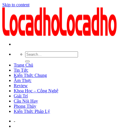
Skip to content
Trang Chủ
Tin Tức
Kiến Thức Chung
Ẩm Thực
Review
Khoa Học – Công Nghệ
Giải Trí
Câu Nói Hay
Phong Thủy
Kiến Thức Pháp Lý
-