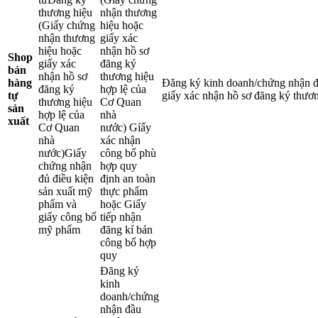
thương hiệu
nhận thương
(Giấy chứng
hiệu hoặc
nhận thương
giấy xác
hiệu hoặc
nhận hồ sơ
Shop
giấy xác
đăng ký
bán
nhận hồ sơ
thương hiệu
hàng
Đăng ký kinh doanh/chứng nhận đ
đăng ký
hợp lệ của
tự
giấy xác nhận hồ sơ đăng ký thươ
thương hiệu
Cơ Quan
sản
hợp lệ của
nhà
xuất
Cơ Quan
nước) Gíấy
nhà
xác nhận
nước)Giấy
công bố phù
chứng nhận
hợp quy
đủ điều kiện
định an toàn
sản xuất mỹ
thực phẩm
phẩm và
hoặc Giấy
giấy công bố
tiếp nhận
mỹ phẩm
đăng kí bản
công bố hợp
quy
Đăng ký
kinh
doanh/chứng
nhận đầu