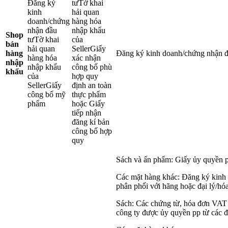
Đăng ký
tưTờ khai
kinh
hải quan
doanh/chứng
hàng hóa
nhận đầu
nhập khẩu
Shop
tưTờ khai
của
bán
hải quan
SellerGiấy
hàng
Đăng ký kinh doanh/chứng nhận đầ
hàng hóa
xác nhận
nhập
nhập khẩu
công bố phù
khẩu
của
hợp quy
SellerGiấy
định an toàn
công bố mỹ
thực phẩm
phẩm
hoặc Giấy
tiếp nhận
đăng kí bản
công bố hợp
quy
Sách và ấn phẩm: Giấy ủy quyền p
Các mặt hàng khác: Đăng ký kinh
phân phối với hãng hoặc đại lý/hó
Sách: Các chứng từ, hóa đơn VAT 
công ty được ủy quyền pp từ các đ