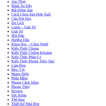
Ẩm Thực
Bánh Xe Đẩy
Bất Động Sản
Cách Chọn Sim Hợp Tuổi
Câu Nói Hay
Du Lịch
Game – Giải Trí
Giải Trí
Hỏi Đáp
Hướng Dẫn
Khoa Học – Công Nghệ
Kiến Thức Chung
Kiến Thức Chứng Khoáng
Kiến Thức Pháp Lý
Kiến Thức Phong Thủy Sim
Làm Đẹp
Mẹo Vặt
Motor Điện
Phần Mềm
Phong Cách Sống
Phong Thủy
Review
Sức Khỏe
Thể thao
Thiết Kế Nhà Đẹp