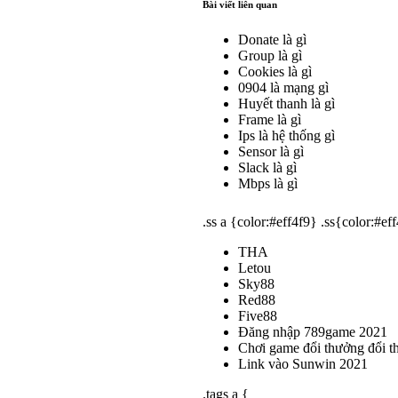
Bài viết liên quan
Donate là gì
Group là gì
Cookies là gì
0904 là mạng gì
Huyết thanh là gì
Frame là gì
Ips là hệ thống gì
Sensor là gì
Slack là gì
Mbps là gì
.ss a {color:#eff4f9} .ss{color:#ef
THA
Letou
Sky88
Red88
Five88
Đăng nhập 789game 2021
Chơi game đổi thưởng đổi t
Link vào Sunwin 2021
.tags a {