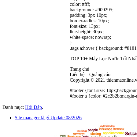
color: #fff;
background: #909295;
padding: 3px 10px;
border-radius: 10px;
font-size: 13px;
line-height: 30px;
white-space: nowrap;
}
.tags a:hover { background: #8181
TOP 10+ Máy Lọc Nước Tốt Nhấ
Trang chủ
Liên hệ – Quảng cáo
Copyright © 2021 thienmaonline.
#footer {font-size: 14px;background
#footer a {color: #2c2b2b;margin-r
Danh mục:
Hỏi Đáp
.
Site manager là gì Update 08/2026