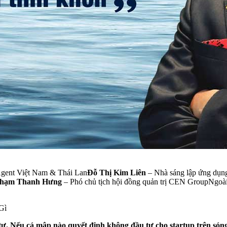
gent Việt Nam & Thái Lan
Đỗ Thị Kim Liên
– Nhà sáng lập ứng dụn
hạm Thanh Hưng
– Phó chủ tịch hội đồng quản trị CEN GroupNgoài 
Gì
 tư. Nếu cá mập nào quyết định không đầu tư cho startup trên són