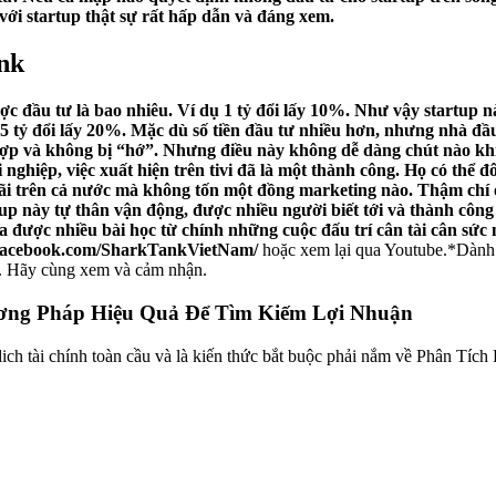
ới startup thật sự rất hấp dẫn và đáng xem.
nk
c đầu tư là bao nhiêu. Ví dụ 1 tỷ đổi lấy 10%. Như vậy startup này
 tỷ đổi lấy 20%. Mặc dù số tiền đầu tư nhiều hơn, nhưng nhà đầu 
hợp và không bị “hớ”. Nhưng điều này không dễ dàng chút nào khi
nghiệp, việc xuất hiện trên tivi đã là một thành công. Họ có thể
ãi trên cả nước mà không tốn một đồng marketing nào. Thậm chí ở
up này tự thân vận động, được nhiều người biết tới và thành cô
 ra được nhiều bài học từ chính những cuộc đấu trí cân tài cân s
ww.facebook.com/SharkTankVietNam/
hoặc xem lại qua Youtube.*Dành c
ục. Hãy cùng xem và cảm nhận.
ơng Pháp Hiệu Quả Để Tìm Kiếm Lợi Nhuận
ich tài chính toàn cầu và là kiến thức bắt buộc phải nắm về Phân Tích