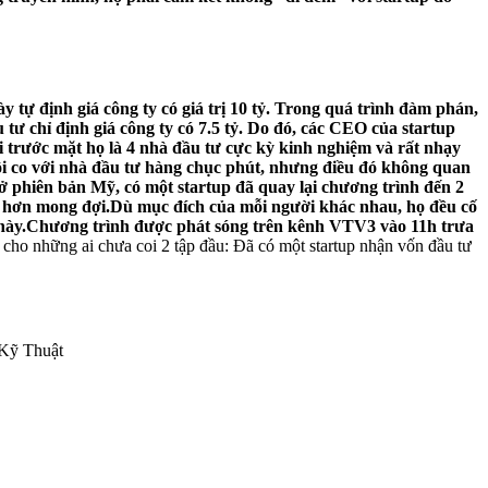
 tự định giá công ty có giá trị 10 tỷ. Trong quá trình đàm phán,
tư chỉ định giá công ty có 7.5 tỷ. Do đó, các CEO của startup
 trước mặt họ là 4 nhà đầu tư cực kỳ kinh nghiệm và rất nhạy
 đôi co với nhà đầu tư hàng chục phút, nhưng điều đó không quan
 phiên bản Mỹ, có một startup đã quay lại chương trình đến 2
ng hơn mong đợi.Dù mục đích của mỗi người khác nhau, họ đều cố
ức này.Chương trình được phát sóng trên kênh VTV3 vào 11h trưa
ho những ai chưa coi 2 tập đầu: Đã có một startup nhận vốn đầu tư
 Kỹ Thuật