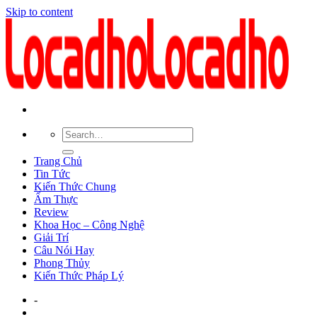
Skip to content
Trang Chủ
Tin Tức
Kiến Thức Chung
Ẩm Thực
Review
Khoa Học – Công Nghệ
Giải Trí
Câu Nói Hay
Phong Thủy
Kiến Thức Pháp Lý
-