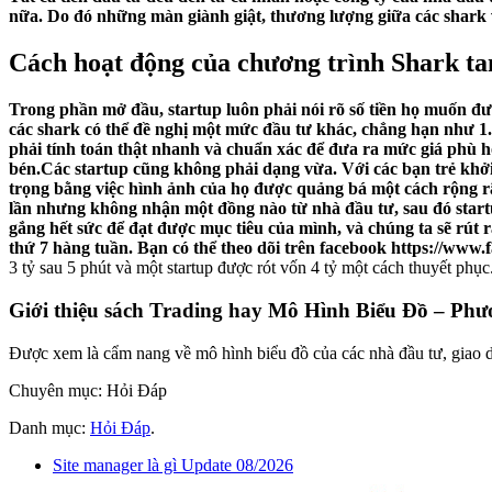
nữa. Do đó những màn giành giật, thương lượng giữa các shark v
Cách hoạt động của chương trình Shark ta
Trong phần mở đầu, startup luôn phải nói rõ số tiền họ muốn đượ
các shark có thể đề nghị một mức đầu tư khác, chẳng hạn như 1.5
phải tính toán thật nhanh và chuẩn xác để đưa ra mức giá phù 
bén.Các startup cũng không phải dạng vừa. Với các bạn trẻ khởi 
trọng bằng việc hình ảnh của họ được quảng bá một cách rộng r
lần nhưng không nhận một đồng nào từ nhà đầu tư, sau đó start
gắng hết sức để đạt được mục tiêu của mình, và chúng ta sẽ rút
thứ 7 hàng tuần. Bạn có thể theo dõi trên facebook https://w
3 tỷ sau 5 phút và một startup được rót vốn 4 tỷ một cách thuyết ph
Giới thiệu sách Trading hay Mô Hình Biểu Đồ – Phư
Được xem là cẩm nang về mô hình biểu đồ của các nhà đầu tư, giao d
Chuyên mục: Hỏi Đáp
Danh mục:
Hỏi Đáp
.
Site manager là gì Update 08/2026