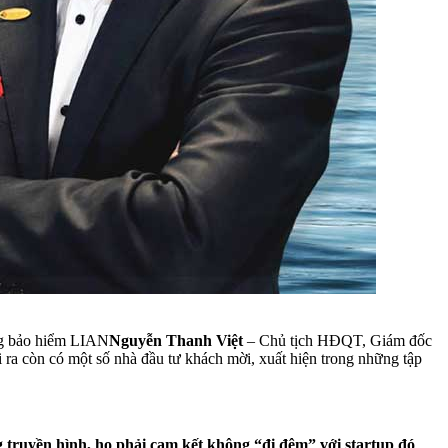
g bảo hiểm LIAN
Nguyễn Thanh Việt
– Chủ tịch HĐQT, Giám đốc
ra còn có một số nhà đầu tư khách mời, xuất hiện trong những tập
g truyền hình, họ phải cam kết không “đi đêm” với startup đó