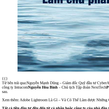
{{} ​
Từ bên trái qua:Nguyễn Mạnh Dũng – Giám đốc Quỹ đầu tư CyberA
công ty Intracom
Nguyễn Hòa Bình
– Chủ tịch Tập đoàn NextTech
P
sau.
Xem thêm: Adobe Lightroom Là Gì – Và Có Thể Làm được Những 
Tất cả tiền đầu tư đều đến từ cá nhân hoặc công ty của nhà đầu