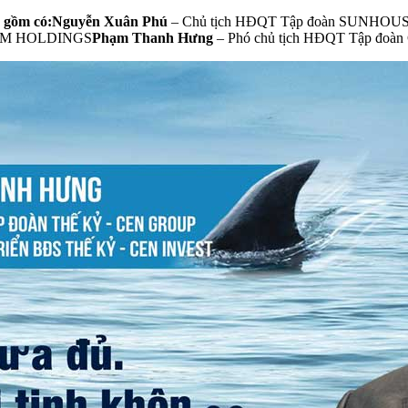
c, gồm có:Nguyễn Xuân Phú
– Chủ tịch HĐQT Tập đoàn SUNHOU
 SAM HOLDINGS
Phạm Thanh Hưng
– Phó chủ tịch HĐQT Tập đo