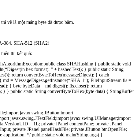
 trả về là một mảng byte đã được băm.
SHA-384, SHA-512 (SHA2)
iển thị kết quả:
SuchAlgorithmException;public class SHAHashing { public static void
“Digest(in hex format): ” + hashedText); } public static String
es()); return convertByteToHex(messageDigest); } catch
 { md = MessageDigest.getInstance(“SHA-1”); FileInputStream fis =
d); } byte byteData = md.digest(); fis.close(); return
} } public static String convertByteToHex(byte data) { StringBuffer
ile;import javax.swing.JButton;import
mport javax.swing.JTextField;import javax.swing.UIManager;import
ialVersionUID = 1L; private JPanel contentPane; private JPanel
Input; private JPanel panelHashFile; private JButton btnOpenFile;
 application. */ public static void main(String args) {