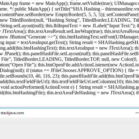
 { MainApp frame = new MainApp(); frame.setVisible(true); UIMana
the frame. */ public MainApp() { setTitle(“SHA Hashing – thienmaonl
.contentPane.setBorder(new EmptyBorder(5, 5, 5, 5)); setContentPane(th
(new TitledBorder(null, “Hashing String”, TitledBorder.LEADING, Title
tring.setLayout(null); this.lblInputText = new JLabel(“Input Text:”); t
w JTextArea(); this.textAreaResult.setLineWrap(true); this.textAreaRes
 = new JButton(“Generate >>”); this.btnHashingText.setFont(UIManager
ng input = textAreaInput.getText(); String result = SHAHashing.getSHA
ng.add(this.btnHashingText); this.textAreaInput = new JTextArea(); th
ew JPanel(); this.panelHashFile.setLayout(null); this.panelHashFile.se
File”, TitledBorder.LEADING, TitledBorder.TOP, null, new Color(0, 0,
utton(“Open File”); this.btnOpenFile.addActionListener(new ActionLis
nDialog(null); if (status == JFileChooser.APPROVE_OPTION) { file = f
File.setBounds(10, 40, 116, 23); this.panelHashFile.add(this.btnOpenFile
e.add(this.textFieldFileUrl); this.textFieldFileUrl.setColumns(10); th
 void actionPerformed(ActionEvent e) { String result = SHAHashing.ge
dd(this.btnHashingFile); this.textAreaFileHashing = new JTextArea(); 