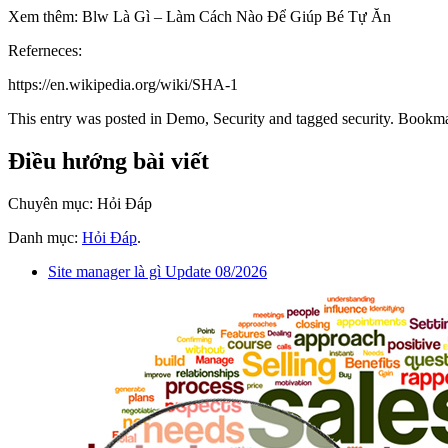
Xem thêm: Blw Là Gì – Làm Cách Nào Để Giúp Bé Tự Ăn
Referneces:
https://en.wikipedia.org/wiki/SHA-1
This entry was posted in Demo, Security and tagged security. Bookma
Điều hướng bài viết
Chuyên mục: Hỏi Đáp
Danh mục:
Hỏi Đáp
.
Site manager là gì Update 08/2026