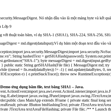
security.MessageDigest. Nó nhận đầu vào là một mảng byte và kết quả
n Lớp 9
 ứng với thuật toán băm, ví dụ SHA-1 (SHA1), SHA-224, SHA-256, 
eDigest = md.digest(dataInput);Ví dụ băm một đoạn text đầu vào và h
OException;import java.security.MessageDigest;import java.security.No
ne.vn”; String hashedText = getSHAHash(password); System.out.println(
.getInstance(“SHA-1”); byte messageDigest = md.digest(input.getByt
 public static String getSHAHash(File file) { MessageDigest md; try
hile ((nread = fis.read(dataBytes)) != -1) { md.update(dataBytes, 0, nrea
Exception e) { e.printStackTrace(); throw new RuntimeException(e); 
d
Demo ứng dụng băm file, text bằng SHA1 – Java.
ent.ActionEvent;import java.awt.event.ActionListener;import java.io.F
wing.JLabel;import javax.swing.JPanel;import javax.swing.JTextArea;i
er;public class MainApp extends JFrame { private static final long ser
AreaResult; private JButton btnHashingText; private JTextArea textArea
ivate JTextArea textAreaFileHashing; private File file; /** * Launch the