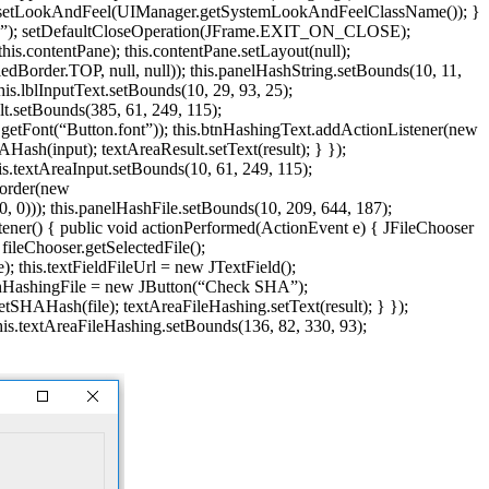
ger.setLookAndFeel(UIManager.getSystemLookAndFeelClassName()); }
ine.vn”); setDefaultCloseOperation(JFrame.EXIT_ON_CLOSE);
is.contentPane); this.contentPane.setLayout(null);
dBorder.TOP, null, null)); this.panelHashString.setBounds(10, 11,
his.lblInputText.setBounds(10, 29, 93, 25);
ult.setBounds(385, 61, 249, 115);
.getFont(“Button.font”)); this.btnHashingText.addActionListener(new
Hash(input); textAreaResult.setText(result); } });
is.textAreaInput.setBounds(10, 61, 249, 115);
tBorder(new
 0))); this.panelHashFile.setBounds(10, 209, 644, 187);
tener() { public void actionPerformed(ActionEvent e) { JFileChooser
ileChooser.getSelectedFile();
); this.textFieldFileUrl = new JTextField();
is.btnHashingFile = new JButton(“Check SHA”);
tSHAHash(file); textAreaFileHashing.setText(result); } });
this.textAreaFileHashing.setBounds(136, 82, 330, 93);