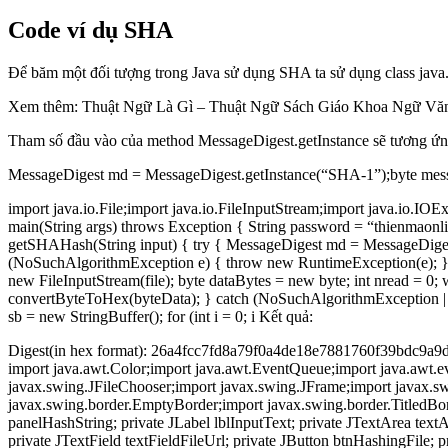
Code ví dụ SHA
Để băm một đối tượng trong Java sử dụng SHA ta sử dụng class java.
Xem thêm: Thuật Ngữ Là Gì – Thuật Ngữ Sách Giáo Khoa Ngữ Vă
Tham số đầu vào của method MessageDigest.getInstance sẽ tương
MessageDigest md = MessageDigest.getInstance(“SHA-1”);byte messag
import java.io.File;import java.io.FileInputStream;import java.io.I
main(String args) throws Exception { String password = “thienmaonli
getSHAHash(String input) { try { MessageDigest md = MessageDigest
(NoSuchAlgorithmException e) { throw new RuntimeException(e); } }
new FileInputStream(file); byte dataBytes = new byte; int nread = 0; w
convertByteToHex(byteData); } catch (NoSuchAlgorithmException | IO
sb = new StringBuffer(); for (int i = 0; i Kết quả:
Digest(in hex format): 26a4fcc7fd8a79f0a4de18e7881760f39bdc9a9
import java.awt.Color;import java.awt.EventQueue;import java.awt.ev
javax.swing.JFileChooser;import javax.swing.JFrame;import javax.s
javax.swing.border.EmptyBorder;import javax.swing.border.TitledBord
panelHashString; private JLabel lblInputText; private JTextArea text
private JTextField textFieldFileUrl; private JButton btnHashingFile; pr