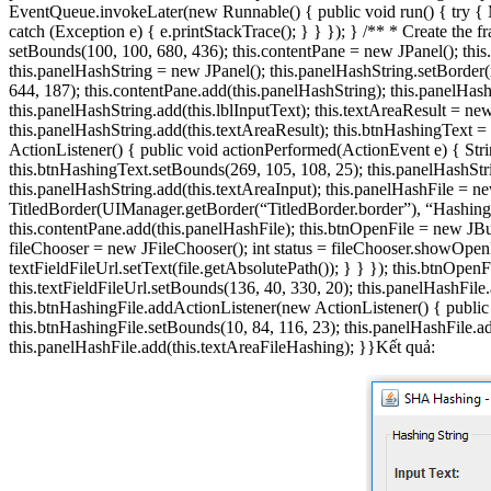
EventQueue.invokeLater(new Runnable() { public void run() { try
catch (Exception e) { e.printStackTrace(); } } }); } /** * Create 
setBounds(100, 100, 680, 436); this.contentPane = new JPanel(); this
this.panelHashString = new JPanel(); this.panelHashString.setBorder
644, 187); this.contentPane.add(this.panelHashString); this.panelHashS
this.panelHashString.add(this.lblInputText); this.textAreaResult = ne
this.panelHashString.add(this.textAreaResult); this.btnHashingText
ActionListener() { public void actionPerformed(ActionEvent e) { Stri
this.btnHashingText.setBounds(269, 105, 108, 25); this.panelHashStri
this.panelHashString.add(this.textAreaInput); this.panelHashFile = n
TitledBorder(UIManager.getBorder(“TitledBorder.border”), “Hashing 
this.contentPane.add(this.panelHashFile); this.btnOpenFile = new JB
fileChooser = new JFileChooser(); int status = fileChooser.showOpe
textFieldFileUrl.setText(file.getAbsolutePath()); } } }); this.btnOpen
this.textFieldFileUrl.setBounds(136, 40, 330, 20); this.panelHashFil
this.btnHashingFile.addActionListener(new ActionListener() { public
this.btnHashingFile.setBounds(10, 84, 116, 23); this.panelHashFile.a
this.panelHashFile.add(this.textAreaFileHashing); }}Kết quả: