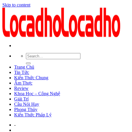
Skip to content
Trang Chủ
Tin Tức
Kiến Thức Chung
Ẩm Thực
Review
Khoa Học – Công Nghệ
Giải Trí
Câu Nói Hay
Phong Thủy
Kiến Thức Pháp Lý
-