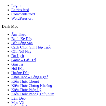
Log in
Entries feed
Comments feed
WordPress.org
Danh Mục
Ẩm Thực
Bánh Xe Đẩy
Bất Động Sản
Cách Chọn Sim Hợp Tuổi
Câu Nói Hay
Du Lịch
Game – Giải Trí
Giải Trí
Hỏi Đáp
Hướng Dẫn
Khoa Học – Công Nghệ
Kiến Thức Chung
Kiến Thức Chứng Khoáng
Kiến Thức Pháp Lý
Kiến Thức Phong Thủy Sim
Làm Đẹp
Mẹo Vặt