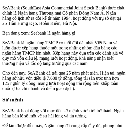
SeABank (SouthEast Asia Commercial Joint Stock Bank) thực chất
chính là Ngân hàng Thương mại Cổ phần Đông Nam Á. Ngân
hàng có lịch sử ra đời kể từ năm 1994, hoạt động với trụ sở đặt tại
25 Trần Hưng Đạo, Hoàn Kiếm, Hà Nội.
Bạn đang xem: Seabank là ngân hàng gì
SeABank là ngân hàng TMCP có tuổi đời dài nhất Việt Nam và
luôn được xếp hạng thuộc một trong những nhóm đầu bảng các
ngân hàng TMCP lớn nhất. Xếp hạng này dựa trên các đánh giá về
quy mô vốn điều lệ, mạng lưới hoạt động, khả năng nhận biết
thương hiệu và tốc độ tăng trưởng qua các năm.
Cho đến nay, SeABank đã trải qua 25 năm phát triển. Hiện tại, ngân
hàng sở hữu vốn điều lệ 7.688 tỷ đồng, tổng tài sản ước tính hơn
125 nghìn tỷ đồng, mạng lưới hoạt động trải rộng trên khắp toàn
quốc (162 chi nhánh và điểm giao dịch).
Sứ mệnh
SeABank hoạt động với mục tiêu sứ mệnh vươn tới trở thành Ngân
hàng bán lẻ số một về sự hài lòng và tin tưởng.
Để làm được điều này, Ngân hàng đã cung cấp đầy đủ, phong phú