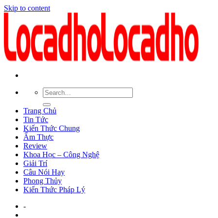
Skip to content
Trang Chủ
Tin Tức
Kiến Thức Chung
Ẩm Thực
Review
Khoa Học – Công Nghệ
Giải Trí
Câu Nói Hay
Phong Thủy
Kiến Thức Pháp Lý
-