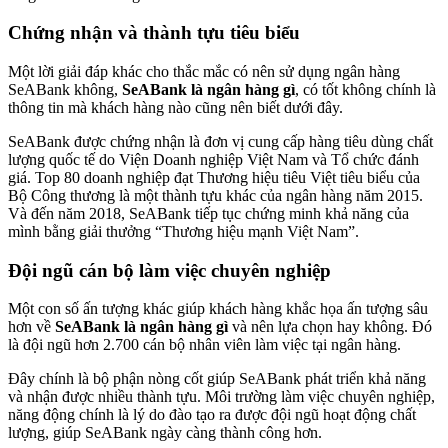
Chứng nhận và thành tựu tiêu biểu
Một lời giải đáp khác cho thắc mắc có nên sử dụng ngân hàng
SeABank không,
SeABank là ngân hàng gì
, có tốt không chính là
thông tin mà khách hàng nào cũng nên biết dưới đây.
SeABank được chứng nhận là đơn vị cung cấp hàng tiêu dùng chất
lượng quốc tế do Viện Doanh nghiệp Việt Nam và Tổ chức đánh
giá. Top 80 doanh nghiệp đạt Thương hiệu tiêu Việt tiêu biểu của
Bộ Công thương là một thành tựu khác của ngân hàng năm 2015.
Và đến năm 2018, SeABank tiếp tục chứng minh khả năng của
mình bằng giải thưởng “Thương hiệu mạnh Việt Nam”.
Đội ngũ cán bộ làm việc chuyên nghiệp
Một con số ấn tượng khác giúp khách hàng khắc họa ấn tượng sâu
hơn về
SeABank là ngân hàng gì
và nên lựa chọn hay không. Đó
là đội ngũ hơn 2.700 cán bộ nhân viên làm việc tại ngân hàng.
Đây chính là bộ phận nòng cốt giúp SeABank phát triển khả năng
và nhận được nhiều thành tựu. Môi trường làm việc chuyên nghiệp,
năng động chính là lý do đào tạo ra được đội ngũ hoạt động chất
lượng, giúp SeABank ngày càng thành công hơn.