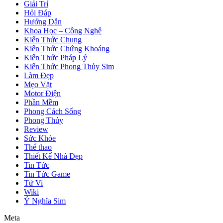
Giải Trí
Hỏi Đáp
Hướng Dẫn
Khoa Học – Công Nghệ
Kiến Thức Chung
Kiến Thức Chứng Khoáng
Kiến Thức Pháp Lý
Kiến Thức Phong Thủy Sim
Làm Đẹp
Mẹo Vặt
Motor Điện
Phần Mềm
Phong Cách Sống
Phong Thủy
Review
Sức Khỏe
Thể thao
Thiết Kế Nhà Đẹp
Tin Tức
Tin Tức Game
Tử Vi
Wiki
Ý Nghĩa Sim
Meta