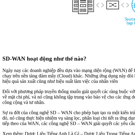
SD-WAN hoạt động như thế nào?
Ngày nay các doanh nghiệp đều dựa vào mạng diện rộng (WAN) để hỗ
chạy trên nền tảng đám mây (Cloud) khác. Những ứng dụng này đòi hỏ
hiệu quả sản xuất cũng như hiệu suất làm việc của nhân viên
Đối với phương pháp truyền thống muốn giải quyết các ràng buộc vớ
về mặt chi phí, và nó cũng không tập trung vào bảo vệ cho các ứng 
công cộng và tư nhân.
Sự ra đời của công nghệ SD – WAN cho phép bạn tạo ra một kiến trú
đó, nó cũng thực hiện nhiệm vụ sàng lọc, phân loại chi tiết ra ứng dụ
tiếp theo của WAN, các công nghệ SD – WAN giải quyết các yêu cầu
Xem thêm: Dược Liệu Tiếng Anh Là Gì – Dược Liệu Trong Tiếng A