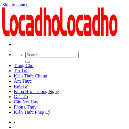
Skip to content
Trang Chủ
Tin Tức
Kiến Thức Chung
Ẩm Thực
Review
Khoa Học – Công Nghệ
Giải Trí
Câu Nói Hay
Phong Thủy
Kiến Thức Pháp Lý
-