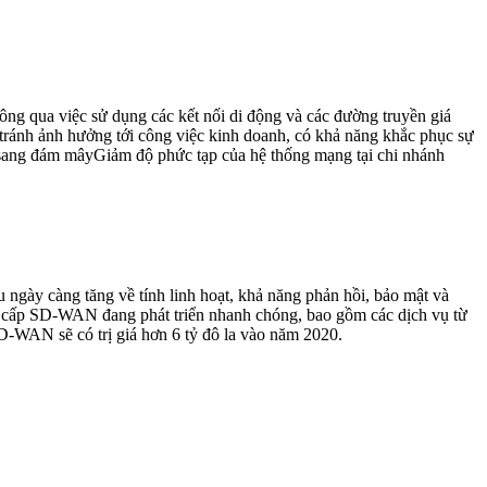
ông qua việc sử dụng các kết nối di động và các đường truyền giá
 tránh ảnh hưởng tới công việc kinh doanh, có khả năng khắc phục sự
ển sang đám mâyGiảm độ phức tạp của hệ thống mạng tại chi nhánh
gày càng tăng về tính linh hoạt, khả năng phản hồi, bảo mật và
g cấp SD-WAN đang phát triển nhanh chóng, bao gồm các dịch vụ từ
D-WAN sẽ có trị giá hơn 6 tỷ đô la vào năm 2020.