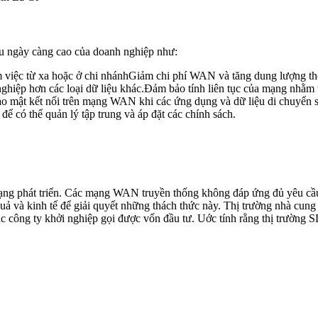
u ngày càng cao của doanh nghiệp như:
àm việc từ xa hoặc ở chi nhánhGiảm chi phí WAN và tăng dung lượng th
nghiệp hơn các loại dữ liệu khác.Đảm bảo tính liên tục của mạng nhằm
ng bảo mật kết nối trên mạng WAN khi các ứng dụng và dữ liệu di chuy
 để có thể quản lý tập trung và áp đặt các chính sách.
ạng phát triển. Các mạng WAN truyền thống không đáp ứng đủ yêu cầu n
ả và kinh tế để giải quyết những thách thức này. Thị trường nhà cun
công ty khởi nghiệp gọi được vốn đầu tư. Uớc tính rằng thị trường S