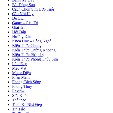
Bánh Xe Đẩy
Bất Động Sản
Cách Chọn Sim Hợp Tuổi
Câu Nói Hay
Du Lịch
Game – Giải Trí
Giải Trí
Hỏi Đáp
Hướng Dẫn
Khoa Học – Công Nghệ
Kiến Thức Chung
Kiến Thức Chứng Khoáng
Kiến Thức Pháp Lý
Kiến Thức Phong Thủy Sim
Làm Đẹp
Mẹo Vặt
Motor Điện
Phần Mềm
Phong Cách Sống
Phong Thủy
Review
Sức Khỏe
Thể thao
Thiết Kế Nhà Đẹp
Tin Tức