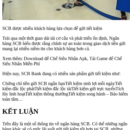
SCB được nhiều khách hàng lựa chọn để gửi tiết kiệm
Trải qua một thời gian dài tái cơ cấu và phát triển ổn định, Ngân
hàng SCB hiểu được rằng chính sự an toàn trong giao dịch tiền gửi
mang lại nhiều niềm tin cho khách hàng hơn cả.
Xem thêm: Download đế Chế Siêu Nhân Apk, Tải Game đế Chế
Siêu Nhân Miễn Phí
Hiện nay, SCB Bank đang có nhiều sản phẩm gửi tiết kiệm như:
Chứng chỉ tiền gửi SCB ngắn hạnTiết kiệm sinh lợi mỗi ngàyTiết
kiệm đắc lộc phátTiết kiệm đắc lộc tàiTiết kiệm gửi trực tuyếnTích
lũy linh hoạtTiết kiệm thông thườngTiết kiệm song hành – Bảo hiểm
toàn tâm…
KẾT LUẬN
Trên đây là một số thông tin về ngân hàng SCB. Có thể những ngân
hàng khác sẽ có mức lãi suất gửi tiết kiệm tốt hơn tại SCB, những