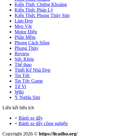
Kiến Thức Chứng Khoáng
Kiến Thức Pháp Lý
Kiến Thức Phong Thủy Sim
Làm Đẹp
Mẹo Vặt
Motor Điện
Phần Mềm
Phong Cách Sống
Phong Thủy
Review
Sức Khỏe
Thể thao
Thiết Kế Nhà Đẹp
Tin Tức
Tin Tức Game
Tử Vi
Wiki
Ý Nghĩa Sim
Liên kết hữu ích
+
Bánh xe đẩy
+
Bánh xe đẩy công nghiệp
Copyright 2026 ©
https://licadho.org/