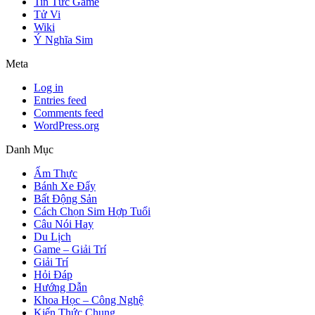
Tin Tức Game
Tử Vi
Wiki
Ý Nghĩa Sim
Meta
Log in
Entries feed
Comments feed
WordPress.org
Danh Mục
Ẩm Thực
Bánh Xe Đẩy
Bất Động Sản
Cách Chọn Sim Hợp Tuổi
Câu Nói Hay
Du Lịch
Game – Giải Trí
Giải Trí
Hỏi Đáp
Hướng Dẫn
Khoa Học – Công Nghệ
Kiến Thức Chung