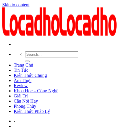
Skip to content
Trang Chủ
Tin Tức
Kiến Thức Chung
Ẩm Thực
Review
Khoa Học – Công Nghệ
Giải Trí
Câu Nói Hay
Phong Thủy
Kiến Thức Pháp Lý
-