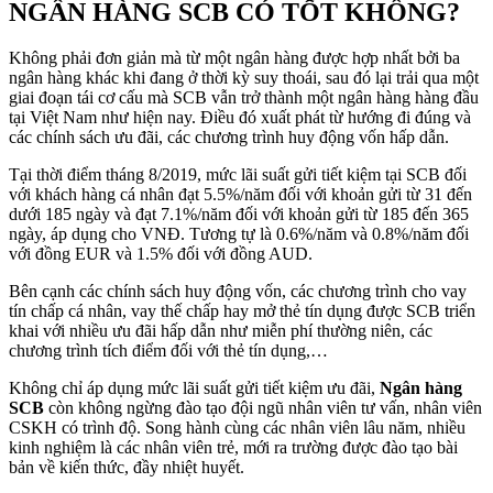
NGÂN HÀNG SCB CÓ TỐT KHÔNG?
Không phải đơn giản mà từ một ngân hàng được hợp nhất bởi ba
ngân hàng khác khi đang ở thời kỳ suy thoái, sau đó lại trải qua một
giai đoạn tái cơ cấu mà SCB vẫn trở thành một ngân hàng hàng đầu
tại Việt Nam như hiện nay. Điều đó xuất phát từ hướng đi đúng và
các chính sách ưu đãi, các chương trình huy động vốn hấp dẫn.
Tại thời điểm tháng 8/2019, mức lãi suất gửi tiết kiệm tại SCB đối
với khách hàng cá nhân đạt 5.5%/năm đối với khoản gửi từ 31 đến
dưới 185 ngày và đạt 7.1%/năm đối với khoản gửi từ 185 đến 365
ngày, áp dụng cho VNĐ. Tương tự là 0.6%/năm và 0.8%/năm đối
với đồng EUR và 1.5% đối với đồng AUD.
Bên cạnh các chính sách huy động vốn, các chương trình cho vay
tín chấp cá nhân, vay thế chấp hay mở thẻ tín dụng được SCB triển
khai với nhiều ưu đãi hấp dẫn như miễn phí thường niên, các
chương trình tích điểm đối với thẻ tín dụng,…
Không chỉ áp dụng mức lãi suất gửi tiết kiệm ưu đãi,
Ngân hàng
SCB
còn không ngừng đào tạo đội ngũ nhân viên tư vấn, nhân viên
CSKH có trình độ. Song hành cùng các nhân viên lâu năm, nhiều
kinh nghiệm là các nhân viên trẻ, mới ra trường được đào tạo bài
bản về kiến thức, đầy nhiệt huyết.