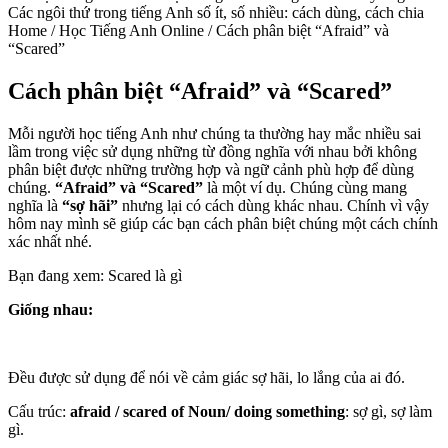
Các ngôi thứ trong tiếng Anh số ít, số nhiều: cách dùng, cách chia
Home / Học Tiếng Anh Online / Cách phân biệt “Afraid” và
“Scared”
Cách phân biệt “Afraid” và “Scared”
Mỗi người học tiếng Anh như chúng ta thường hay mắc nhiều sai
lầm trong việc sử dụng những từ đồng nghĩa với nhau bởi không
phân biệt được những trường hợp và ngữ cảnh phù hợp để dùng
chúng.
“Afraid” và “Scared”
là một ví dụ. Chúng cùng mang
nghĩa là
“sợ hãi”
nhưng lại có cách dùng khác nhau. Chính vì vậy
hôm nay mình sẽ giúp các bạn cách phân biệt chúng một cách chính
xác nhất nhé.
Bạn đang xem: Scared là gì
Giống nhau:
Đều được sử dụng để nói về cảm giác sợ hãi, lo lắng của ai đó.
Cấu trúc:
afraid / scared of Noun/ doing something
: sợ gì, sợ làm
gì.