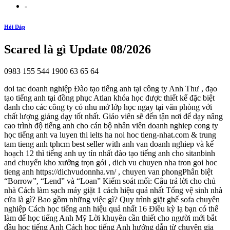
-
Hỏi Đáp
Scared là gì Update 08/2026
0983 155 544 1900 63 65 64
doi tac doanh nghiệp Đào tạo tiếng anh tại công ty Anh Thư , đạo
tạo tiếng anh tại đồng phục Atlan khóa học được thiết kế đặc biệt
danh cho các công ty có nhu mở lớp học ngay tại văn phòng với
chất lượng giảng dạy tốt nhất. Giáo viên sẽ đến tận nơi để dạy nâng
cao trình độ tiếng anh cho cán bộ nhân viên doanh nghiep cong ty
học tiếng anh va luyen thi ielts ha noi hoc tieng-nhat.com & trung
tam tieng anh tphcm best seller with anh van doanh nghiep và kế
hoạch 12 thì tiếng anh uy tín nhất đào tạo tiếng anh cho sitanbinh
and chuyển kho xưởng trọn gói , dich vu chuyen nha tron goi hoc
tieng anh https://dichvudonnha.vn/ , chuyen van phongPhân biệt
“Borrow”, “Lend” và “Loan” Kiểm soát mối: Câu trả lời cho chủ
nhà Cách làm sạch máy giặt 1 cách hiệu quả nhất Tổng vệ sinh nhà
cửa là gì? Bao gồm những việc gì? Quy trình giặt ghế sofa chuyên
nghiệp Cách học tiếng anh hiệu quả nhất 16 Điều kỳ lạ bạn có thể
làm để học tiếng Anh Mỹ Lời khuyên cần thiết cho người mới bắt
đầu học tiếng Anh Cách học tiếng Anh hướng dẫn từ chuyên gia