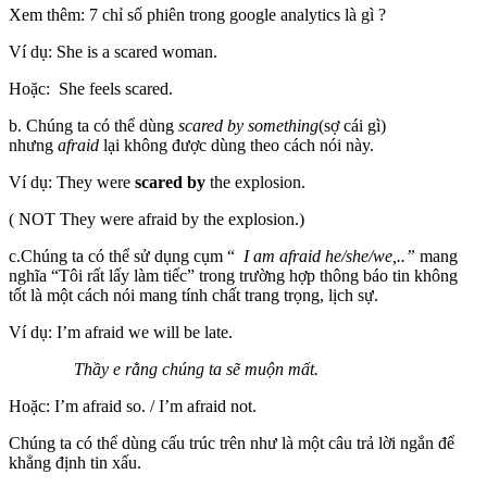
Xem thêm: 7 chỉ số phiên trong google analytics là gì ?
Ví dụ: She is a scared woman.
Hoặc: She feels scared.
b. Chúng ta có thể dùng
scared by something
(sợ cái gì)
nhưng
afraid
lại không được dùng theo cách nói này.
Ví dụ: They were
scared by
the explosion.
( NOT They were afraid by the explosion.)
c.Chúng ta có thể sử dụng cụm “
I am afraid he/she/we,..”
mang
nghĩa “Tôi rất lấy làm tiếc” trong trường hợp thông báo tin không
tốt là một cách nói mang tính chất trang trọng, lịch sự.
Ví dụ: I’m afraid we will be late.
Thầy e rằng chúng ta sẽ muộn mất.
Hoặc: I’m afraid so. / I’m afraid not.
Chúng ta có thể dùng cấu trúc trên như là một câu trả lời ngắn để
khẳng định tin xấu.