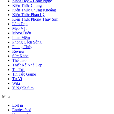
Khoa Học – Công Nghệ
Kiến Thức Chung
Kiến Thức Chứng Khoáng
Kiến Thức Pháp Lý
Kiến Thức Phong Thủy Sim
Làm Đẹp
Mẹo Vặt
Motor Điện
Phần Mềm
Phong Cách Sống
Phong Thủy
Review
Sức Khỏe
Thể thao
Thiết Kế Nhà Đẹp
Tin Tức
Tin Tức Game
Tử Vi
Wiki
Ý Nghĩa Sim
Meta
Log in
Entries feed