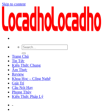
Skip to content
Trang Chủ
Tin Tức
Kiến Thức Chung
Ẩm Thực
Review
Khoa Học – Công Nghệ
Giải Trí
Câu Nói Hay
Phong Thủy
Kiến Thức Pháp Lý
-