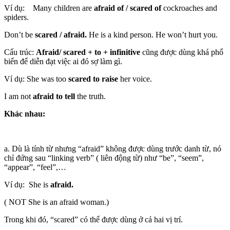
Ví dụ: Many children are
afraid of / scared of
cockroaches and
spiders.
Don’t be
scared / afraid.
He is a kind person. He won’t hurt you.
Cấu trúc:
Afraid/ scared + to + infinitive
cũng được dùng khá phổ
biến để diễn đạt việc ai đó sợ làm gì.
Ví dụ: She was too
scared to raise
her voice.
I am not
afraid to tell
the truth.
Khác nhau:
a. Dù là tính từ nhưng “afraid” không được dùng trước danh từ, nó
chỉ đứng sau “linking verb” ( liên động từ) như “be”, “seem”,
“appear”, “feel”,…
Ví dụ: She is
afraid.
( NOT She is an afraid woman.)
Trong khi đó, “scared” có thể được dùng ở cả hai vị trí.