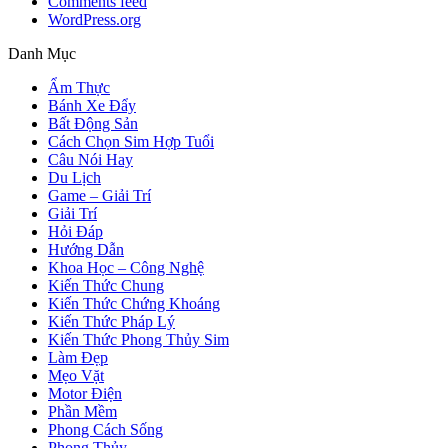
Comments feed
WordPress.org
Danh Mục
Ẩm Thực
Bánh Xe Đẩy
Bất Động Sản
Cách Chọn Sim Hợp Tuổi
Câu Nói Hay
Du Lịch
Game – Giải Trí
Giải Trí
Hỏi Đáp
Hướng Dẫn
Khoa Học – Công Nghệ
Kiến Thức Chung
Kiến Thức Chứng Khoáng
Kiến Thức Pháp Lý
Kiến Thức Phong Thủy Sim
Làm Đẹp
Mẹo Vặt
Motor Điện
Phần Mềm
Phong Cách Sống
Phong Thủy