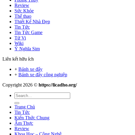
Review
Sức Khỏe
Thể thao
Thiết Kế Nhà Đẹp
Tin Tức
Tin Tức Game
Tử Vi
Wiki
Ý Nghĩa Sim
Liên kết hữu ích
+
Bánh xe đẩy
+
Bánh xe đẩy công nghiệp
Copyright 2026 ©
https://licadho.org/
Trang Chủ
Tin Tức
Kiến Thức Chung
Ẩm Thực
Review
Khoa Học – Công Nghệ