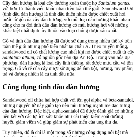
Cây đàn hương là loại cây thường xuân thuộc họ
Santalum genus
,
với hơn 15 thành viên khác nhau trên toàn thế giới. Sandalwood Oil
(tinh dầu đàn hương) là tinh dầu thiên nhiên được chiết xuất hơi
nước từ gỗ của cây đàn hương, với mỗi loại đàn hương khác nhau
cũng cho ra đời tinh dầu đàn hương có mùi hương hơi với những
khác biệt nhất định tùy thuộc vào loại chúng được sản xuất.
Gỗ và tinh dầu đàn hương đã được sử dụng trong nhiều thế kỷ trên
toàn thế giới nhưng phổ biến nhất tại châu Á. Theo truyền thống,
sandalwood oil có chất lượng cao nhất khí nó được chiết xuất từ cây
Santalum album
, có nguồn gốc bản địa Ấn Độ. Trong văn hóa địa
phương, đàn hương là loại cây linh thiêng, rất được mưu cầu và tôn
trọng. Gỗ và rễ của cây được sử dụng để làm bột, hương, mỹ phẩm,
trà và đương nhiên là cả tinh dầu nữa.
Công dụng tinh dầu đàn hương
Sandalwood oil chứa hai hợp chất với tên gọi alpha và beta-santalol,
những nguyên tử này giúp tạo nên mùi hương mạnh mẽ đặc trưng
của đàn hương. Đặc biệt, alpha-santalol đã được đánh giá có những
liên kết với các lợi ích sức khỏe như cải thiện kiểm soát đường
huyết, giảm viêm và giúp giảm sự phát triển của ung thư da.
Tuy nhiên, đó là chỉ là một trong số những công dụng nổi bật mà