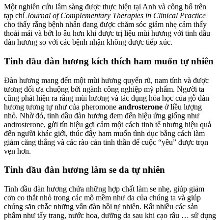
Một nghiên cứu lâm sàng được thực hiện tại Anh và công bố trên
tạp chí
Journal of Complementary Therapies in Clinical Practice
cho thấy rằng bệnh nhân đang được chăm sóc giảm nhẹ cảm thấy
thoải mái và bớt lo âu hơn khi được trị liệu mùi hương với tinh dầu
đàn hương so với các bệnh nhận không được tiếp xúc.
Tinh dầu đàn hương kích thích ham muốn tự nhiên
Đàn hương mang đến một mùi hương quyến rũ, nam tính và được
tương đối ưa chuộng bởi ngành công nghiệp mỹ phẩm. Người ta
cũng phát hiện ra rằng mùi hương và tác dụng hóa học của gỗ đàn
hương tương tự như của pheromone
androsterone
ở liều lượng
nhỏ. Nhờ đó, tinh dầu đàn hương đem đến hiệu ứng giống như
androsterone, gửi tín hiệu gợi cảm một cách tinh tế nhưng hiệu quả
đến người khác giới, thúc đẩy ham muốn tình dục bằng cách làm
giảm căng thẳng và các rào cản tinh thần để cuộc “yêu” được trọn
vẹn hơn.
Tinh dầu đàn hương làm se da tự nhiên
Tinh dầu đàn hương chứa những hợp chất làm se nhẹ, giúp giảm
cơn co thắt nhỏ trong các mô mềm như da của chúng ta và giúp
chúng săn chắc những vẫn đàn hồi tự nhiên. Rất nhiều các sản
phẩm như tẩy trang, nước hoa, dưỡng da sau khi cạo râu … sử dụng