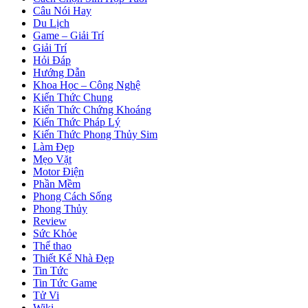
Câu Nói Hay
Du Lịch
Game – Giải Trí
Giải Trí
Hỏi Đáp
Hướng Dẫn
Khoa Học – Công Nghệ
Kiến Thức Chung
Kiến Thức Chứng Khoáng
Kiến Thức Pháp Lý
Kiến Thức Phong Thủy Sim
Làm Đẹp
Mẹo Vặt
Motor Điện
Phần Mềm
Phong Cách Sống
Phong Thủy
Review
Sức Khỏe
Thể thao
Thiết Kế Nhà Đẹp
Tin Tức
Tin Tức Game
Tử Vi
Wiki