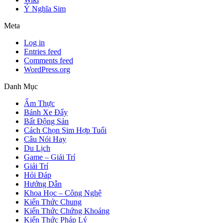
Ý Nghĩa Sim
Meta
Log in
Entries feed
Comments feed
WordPress.org
Danh Mục
Ẩm Thực
Bánh Xe Đẩy
Bất Động Sản
Cách Chọn Sim Hợp Tuổi
Câu Nói Hay
Du Lịch
Game – Giải Trí
Giải Trí
Hỏi Đáp
Hướng Dẫn
Khoa Học – Công Nghệ
Kiến Thức Chung
Kiến Thức Chứng Khoáng
Kiến Thức Pháp Lý