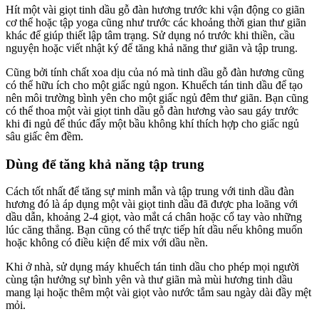
Hít một vài giọt tinh dầu gỗ đàn hương trước khi vận động co giãn
cơ thể hoặc tập yoga cũng như trước các khoảng thời gian thư giãn
khác để giúp thiết lập tâm trạng. Sử dụng nó trước khi thiền, cầu
nguyện hoặc viết nhật ký để tăng khả năng thư giãn và tập trung.
Cũng bởi tính chất xoa dịu của nó mà tinh dầu gỗ đàn hương cũng
có thể hữu ích cho một giấc ngủ ngon. Khuếch tán tinh dầu để tạo
nên môi trường bình yên cho một giấc ngủ đêm thư giãn. Bạn cũng
có thể thoa một vài giọt tinh dầu gỗ đàn hương vào sau gáy trước
khi đi ngủ để thúc đẩy một bầu không khí thích hợp cho giấc ngủ
sâu giấc êm đềm.
Dùng để tăng khả năng tập trung
Cách tốt nhất để tăng sự minh mẫn và tập trung với tinh dầu đàn
hương đó là áp dụng một vài giọt tinh dầu đã được pha loãng với
dầu dẫn, khoảng 2-4 giọt, vào mắt cá chân hoặc cổ tay vào những
lúc căng thẳng. Bạn cũng có thể trực tiếp hít dầu nếu không muốn
hoặc không có điều kiện để mix với dầu nền.
Khi ở nhà, sử dụng máy khuếch tán tinh dầu cho phép mọi người
cùng tận hưởng sự bình yên và thư giãn mà mùi hương tinh dầu
mang lại hoặc thêm một vài giọt vào nước tắm sau ngày dài đầy mệt
mỏi.