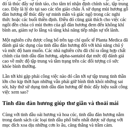
đó là thúc đẩy sự tỉnh táo, cho tâm trí nhận định chính xác, tập trung
cao. Đây là lý do tại sao các tôn giáo châu Á sử dụng mùi hương gỗ
đàn hương để thúc đẩy sự minh mẫn và giác ngộ trong các nghi
thức hoặc các buổi thiền định. Điều đó cũng giải thích cho việc các
ngôi đền chùa có mùi thơm của gỗ đàn hương đem đến không khí
bình an, giảm sự lo lắng và tăng khả năng tiếp nhận sự tốt lành.
Một nghiên cứu được công bố trên tạp chí quốc tế Planta Medica đã
đánh giá tác dụng của tinh dầu đàn hương đối với khả năng chú ý
và mức độ ham muốn. Các nhà nghiên cứu đã chỉ ra rằng hợp chất
chính của tinh dầu đàn hương, alpha-santalol đạt mức độ đánh giá
cao về mức độ tập trung và tâm trạng trên các đối tượng có sức
khỏe bình thường.
Lần tới khi gặp phải công việc nào đó cần tới sự tập trung tinh thần
lớn cho kịp thời hạn những vẫn phải giữ bình tĩnh khỏi những sai
sót, hãy thử sử dụng tinh dầu đàn hương để thúc đẩy hiệu suất công
việc xem sao?
Tinh dầu đàn hương giúp thư giãn và thoải mái
Cùng với tinh dầu oải hương và hoa cúc, tinh dầu đàn hương nằm
trong danh sách các loại tinh dầu phổ biến nhất được sử dụng với
mục đích xoa dịu những cơn lo âu, căng thẳng và trầm cảm.