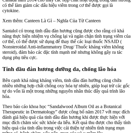
có thể làm giảm các dấu hiệu viêm trong cơ thể được gọi là
cytokine.
Xem thêm: Canteen Là Gì – Nghĩa Của Từ Canteen
Santalol có trong tinh dầu đàn hương cũng được cho rằng có khả
năng thực hiện nhiệm vụ chống lại và ngăn chặn tình trạng viêm của
cơ thể, có thể được sử dụng để thay thế các loại thuốc NSAID (
Nonsteroidal Anti-inflammatory Drug/ Thuốc kháng viêm không
steroid), đảm bảo các đặc tính mạnh mẽ nhưng không gây ra tác
dụng phụ tiêu cực.
Tinh dầu đàn hương dưỡng da, chống lão hóa
Bên cạnh khả năng kháng viêm, tinh dầu đàn hưỡng cũng chứa
nhiều những hợp chất chống oxy hóa tự nhiên, giúp loại trừ các gốc
tự do vốn là một trong những nguyên nhân thúc đẩy quá trình lão
hóa.
Theo báo cáo khoa học “Sandalwood Album Oil as a Botanical
Therapeutic in Dermatology” được công bố năm 2017 với mục đích
đánh giá hiệu quả của tinh dầu đàn hương khi được thực hiện với
mục đích chăm sóc sức khỏe da liễu. Kết quả thu được cho thấy tính
hiệu quả của tinh dầu trong việc cải thiện tự nhiên tình trạng mụn