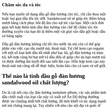
Chăm sóc da và tóc
Nếu bạn muốn sử dụng dầu gỗ đàn hương cho tóc, chỉ cần thoa một
hoặc hai giọt dầu lên tóc ướt. Sandalwood oil sẽ giúp tóc thêm bóng
mượt bằng cách phục hồi độ ẩm cho sợi tóc của bạn. Một cách đơn
giản kết hợp thêm tinh dầu đàn hương vào chế độ chăm sóc tóc
thường xuyên của bạn đó là thêm một vài giọt vào dầu gội hoặc dầu
xả hàng ngày.
Dầu gỗ đàn hương không chỉ tốt cho nước da mà còn có thể góp
phần vào việc cạo râu mượt mà, thoải mái. Tự chế kem cạo organic
với một số loại tinh dầu tốt nhất như bạc hà, gỗ đàn hương và tràm
trà, kết hợp cùng bơ hạt mỡ và dầu dừa sẽ giúp cho da bạn mượt mà
và được dưỡng ẩm tuyệt đối sau mỗi lần cạo. Hỗn hợp kem cạo này
thoải mái mà cũng rất dễ thực hiện, hoàn hảo cho cả nam và nữ giới.
Thế nào là tinh dầu gỗ đàn hương
sandalwood oil chất lượng?
Do là cái nôi của cây đàn hương
santalum album,
các sản phẩm tinh
dầu chiết xuất của loại cây này có xuất xứ Ấn Độ thông thường
được ưa chuộng nhất bởi chất lượng, độ tinh khiết và tác dụng mạnh
mẽ mà chúng mang lại. Tuy nhiên với nhu cầu nội địa và quốc tế