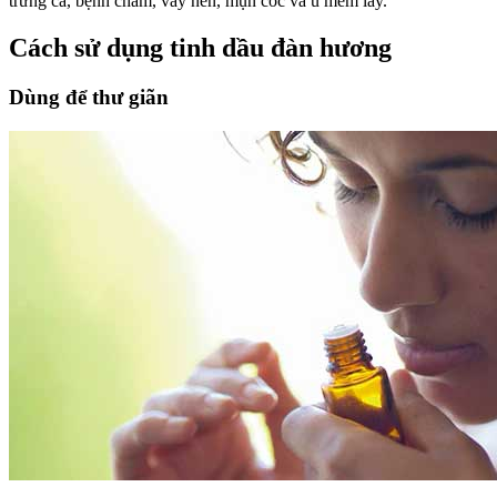
trứng cá, bệnh chàm, vẩy nến, mụn cóc và u mềm lây.
Cách sử dụng tinh dầu đàn hương
Dùng để thư giãn