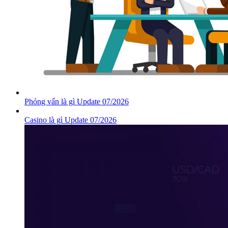
Phỏng vấn là gì Update 07/2026
Casino là gì Update 07/2026