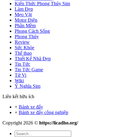
Kiến Thức Phong Thủy Sim
Làm Đẹp
Mẹo Vặt
Motor Điện
Phần Mềm
Phong Cách Sống
Phong Thủy
Review
Sức Khỏe
Thể thao
Thiết Kế Nhà Đẹp
Tin Tức
Tin Tức Game
Tử Vi
Wiki
Ý Nghĩa Sim
Liên kết hữu ích
+
Bánh xe đẩy
+
Bánh xe đẩy công nghiệp
Copyright 2026 ©
https://licadho.org/