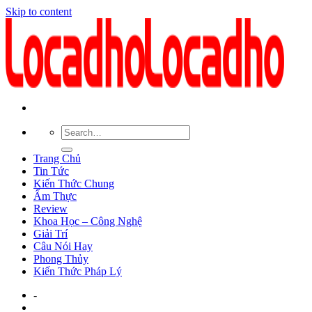
Skip to content
Trang Chủ
Tin Tức
Kiến Thức Chung
Ẩm Thực
Review
Khoa Học – Công Nghệ
Giải Trí
Câu Nói Hay
Phong Thủy
Kiến Thức Pháp Lý
-