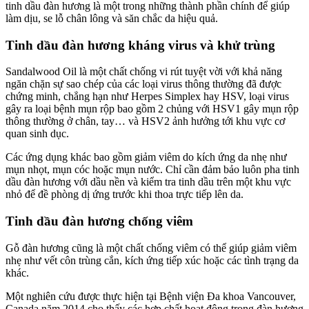
tinh dầu đàn hương là một trong những thành phần chính để giúp
làm dịu, se lỗ chân lông và săn chắc da hiệu quả.
Tinh dầu đàn hương kháng virus và khử trùng
Sandalwood Oil là một chất chống vi rút tuyệt vời với khả năng
ngăn chặn sự sao chép của các loại virus thông thường đã được
chứng minh, chẳng hạn như Herpes Simplex hay HSV, loại virus
gây ra loại bệnh mụn rộp bao gồm 2 chủng với HSV1 gây mụn rộp
thông thường ở chân, tay… và HSV2 ảnh hưởng tới khu vực cơ
quan sinh dục.
Các ứng dụng khác bao gồm giảm viêm do kích ứng da nhẹ như
mụn nhọt, mụn cóc hoặc mụn nước. Chỉ cần đảm bảo luôn pha tinh
dầu đàn hương với dầu nền và kiểm tra tinh dầu trên một khu vực
nhỏ để đề phòng dị ứng trước khi thoa trực tiếp lên da.
Tinh dầu đàn hương chống viêm
Gỗ đàn hương cũng là một chất chống viêm có thể giúp giảm viêm
nhẹ như vết côn trùng cắn, kích ứng tiếp xúc hoặc các tình trạng da
khác.
Một nghiên cứu được thực hiện tại Bệnh viện Đa khoa Vancouver,
Canada năm 2014 cho thấy các hợp chất hoạt động trong đàn hương