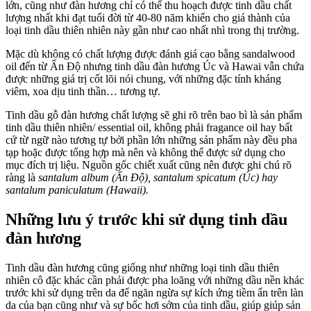
lớn, cũng như đàn hương chỉ có thể thu hoạch được tinh dầu chất
lượng nhất khi đạt tuổi đời từ 40-80 năm khiến cho giá thành của
loại tinh dầu thiên nhiên này gần như cao nhất nhì trong thị trường.
Mặc dù không có chất lượng được đánh giá cao bằng sandalwood
oil đến từ Ấn Độ nhưng tinh dầu đàn hương Úc và Hawai vẫn chứa
được những giá trị cốt lõi nói chung, với những đặc tính kháng
viêm, xoa dịu tinh thần… tương tự.
Tinh dầu gỗ đàn hương chất lượng sẽ ghi rõ trên bao bì là sản phẩm
tinh dầu thiên nhiên/ essential oil, không phải fragance oil hay bất
cứ từ ngữ nào tương tự bởi phần lớn những sản phẩm này đều pha
tạp hoặc được tổng hợp mà nên và không thể được sử dụng cho
mục đích trị liệu. Nguồn gốc chiết xuất cũng nên được ghi chú rõ
ràng là
santalum album (Ấn Độ), santalum spicatum (Úc) hay
santalum paniculatum (Hawaii).
Những lưu ý trước khi sử dụng tinh dầu
đàn hương
Tinh dầu đàn hương cũng giống như những loại tinh dầu thiên
nhiên cô đặc khác cần phải được pha loãng với những dầu nền khác
trước khi sử dụng trên da để ngăn ngừa sự kích ứng tiềm ẩn trên làn
da của bạn cũng như và sự bốc hơi sớm của tinh dầu, giúp giúp sản