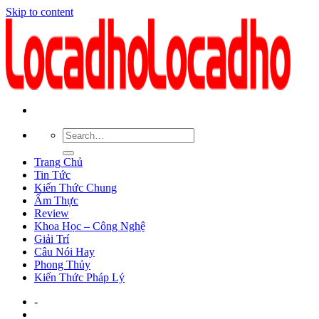
Skip to content
Trang Chủ
Tin Tức
Kiến Thức Chung
Ẩm Thực
Review
Khoa Học – Công Nghệ
Giải Trí
Câu Nói Hay
Phong Thủy
Kiến Thức Pháp Lý
-