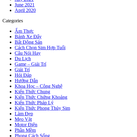
June 2021
April 2020
Categories
Ẩm Thực
Bánh Xe Đẩy
Bất Động Sản
Cách Chọn Sim Hợp Tuổi
Câu Nói Hay
Du Lịch
Game – Giải Trí
Giải Trí
Hỏi Đáp
Hướng Dẫn
Khoa Học – Công Nghệ
Kiến Thức Chung
Kiến Thức Chứng Khoáng
Kiến Thức Pháp Lý
Kiến Thức Phong Thủy Sim
Làm Đẹp
Mẹo Vặt
Motor Điện
Phần Mềm
Phong Cách Sống