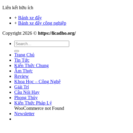
Liên kết hữu ích
+
Bánh xe đẩy
+
Bánh xe đẩy công nghiệp
Copyright 2026 ©
https://licadho.org/
Trang Chủ
Tin Tức
Kiến Thức Chung
Ẩm Thực
Review
Khoa Học – Công Nghệ
Giải Trí
Câu Nói Hay
Phong Thủy
Kiến Thức Pháp Lý
WooCommerce not Found
Newsletter