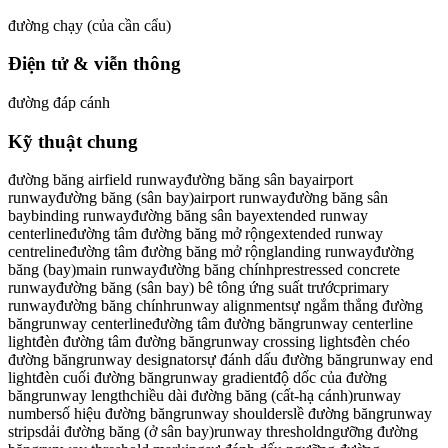
đường chạy (của cần cẩu)
Điện tử & viễn thông
đường đáp cánh
Kỹ thuật chung
đường băng airfield runwayđường băng sân bayairport
runwayđường băng (sân bay)airport runwayđường băng sân
baybinding runwayđường băng sân bayextended runway
centerlineđường tâm đường băng mở rộngextended runway
centrelineđường tâm đường băng mở rộnglanding runwayđường
băng (bay)main runwayđường băng chínhprestressed concrete
runwayđường băng (sân bay) bê tông ứng suất trướcprimary
runwayđường băng chínhrunway alignmentsự ngắm thẳng đường
băngrunway centerlineđường tâm đường băngrunway centerline
lightđèn đường tâm đường băngrunway crossing lightsđèn chéo
đường băngrunway designatorsự đánh dấu đường băngrunway end
lightđèn cuối đường băngrunway gradientđộ dốc của đường
băngrunway lengthchiều dài đường băng (cất-hạ cánh)runway
numbersố hiệu đường băngrunway shoulderslề đường băngrunway
stripsdải đường băng (ở sân bay)runway thresholdngưỡng đường