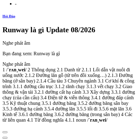
-
Hỏi Đáp
Runway là gì Update 08/2026
Nghe phát âm
Bạn đang xem: Runway là gì
Nghe phát âm
1 /
´rʌn¸wei
/ 2 Thông dụng 2.1 Danh từ 2.1.1 Lối dẫn vật nuôi đi
uống nước 2.1.2 Đường lăn gỗ (từ trên đồi xuống…) 2.1.3 Đường
băng (ở sân bay) 2.1.4 Cầu tàu 3 Chuyên ngành 3.1 Cơ khí & công
trình 3.1.1 đường cầu trục 3.1.2 rãnh chạy 3.1.3 vết chạy 3.2 Giao
thông & vận tải 3.2.1 đường cất hạ cánh 3.3 Xây dựng 3.3.1 đường
chạy (của cần cẩu) 3.4 Điện tử & viễn thông 3.4.1 đường đáp cánh
3.5 Kỹ thuật chung 3.5.1 đường băng 3.5.2 đường băng sân bay
3.5.3 đường hạ cánh 3.5.4 đường lăn 3.5.5 lối đi 3.5.6 mặt lăn 3.6
Kinh tế 3.6.1 đường băng 3.6.2 đường băng (trong sân bay) 4 Các
từ liên quan 4.1 Từ đồng nghĩa 4.1.1 noun /
´rʌn¸wei
/