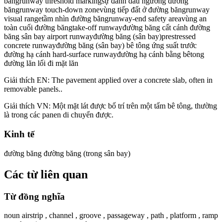
băngrunway threshold markingsự đánh dấu ngưỡng đường
băngrunway touch-down zonevùng tiếp đất ở đường băngrunway
visual rangetầm nhìn đường băngrunway-end safety areavùng an
toàn cuối đường băngtake-off runwayđường băng cất cánh đường
băng sân bay airport runwayđường băng (sân bay)prestressed
concrete runwayđường băng (sân bay) bê tông ứng suất trước
đường hạ cánh hard-surface runwayđường hạ cánh bằng bêtong
đường lăn lối đi mặt lăn
Giải thích EN: The pavement applied over a concrete slab, often in
removable panels..
Giải thích VN: Một mặt lát được bố trí trên một tấm bê tông, thường
là trong các panen di chuyển được.
Kinh tế
đường băng đường băng (trong sân bay)
Các từ liên quan
Từ đồng nghĩa
noun airstrip , channel , groove , passageway , path , platform , ramp