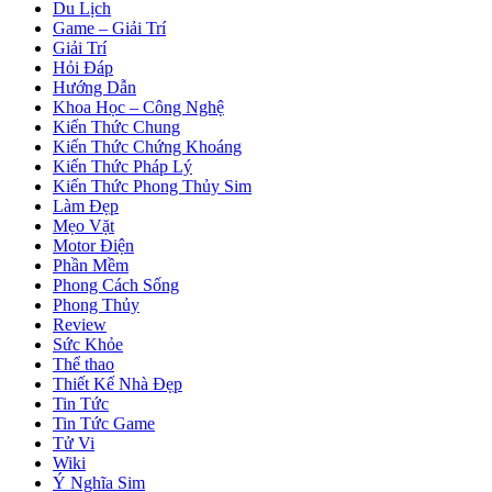
Du Lịch
Game – Giải Trí
Giải Trí
Hỏi Đáp
Hướng Dẫn
Khoa Học – Công Nghệ
Kiến Thức Chung
Kiến Thức Chứng Khoáng
Kiến Thức Pháp Lý
Kiến Thức Phong Thủy Sim
Làm Đẹp
Mẹo Vặt
Motor Điện
Phần Mềm
Phong Cách Sống
Phong Thủy
Review
Sức Khỏe
Thể thao
Thiết Kế Nhà Đẹp
Tin Tức
Tin Tức Game
Tử Vi
Wiki
Ý Nghĩa Sim